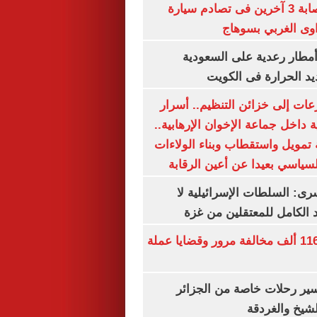
مصرع سيدة وإصابة 3 آخرين فى تصادم سيارة
وى الغربي بسوهاج
مطار رعدية على السعودية
يد الحرارة فى الكويت
عات إلى خزائن التنظيم.. أسرار
 داخل جماعة الإخوان الإرهابية..
تمويل واستقطاب وبناء الولاءات
لسياسي بعيدا عن أعين الرقابة
رى: السلطات الإسرائيلية لا
الكامل للمعتقلين من غزة
الداخلية تضبط 116 ألف مخالفة مرور وقضايا عملة
ير رحلات خاصة من الجزائر
لشيخ والغردقة