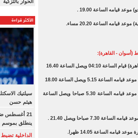
الحوار بالتزكية
الأكثر قراءة
(أسوان - القاهرة):
سيلتيك الاسكتل
قطار رقم 981 VIP أسوان القاهرة موعد قيامه الساعة 5.30 صباحا ويصل الساعة
هيثم حسن
21 أغسطس ضرب
ينطلق بموسم جد
الداخلية تضبط 