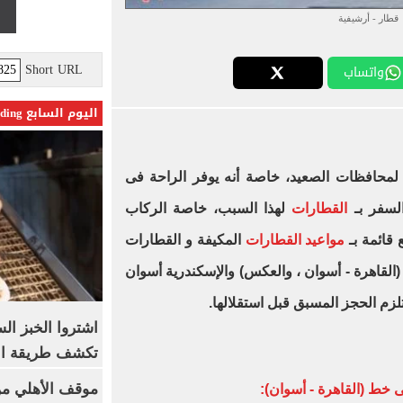
قطار - أرشيفية
Short URL
واتساب
اليوم السابع Trending
لمحافظات الصعيد، خاصة أنه يوفر الراحة فى
السفر بـ
القطارات
لهذا السبب، خاصة الركاب
 قائمة بـ
مواعيد القطارات
المكيفة و القطارات
(القاهرة - أسوان ، والعكس) والإسكندرية أسوان
لزم الحجز المسبق قبل استقلالها.
اشتروا الخبز ال
تكشف طريقة الإ
موقف الأهلي من
 خط (القاهرة - أسوان):