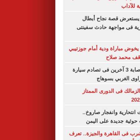
ة للآداب
يستعرض قصة نجاح أبطال
رية فى مواجهة حادث سفينتى
خوض مباراة ودية أمام جوزتيبي
وقف محمد صلاح
مصرع سيدة وإصابة 3 آخرين فى تصادم سيارة
اوى الغربي بسوهاج
لزمالك فى الدورى الممتاز
نتحارية وانفجار صاروخ..
حوثية جديدة على اليمن
شرب فى القاهرة والجيزة.. تعرف