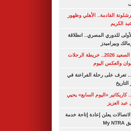
ى
شلونة القادمة.. الأهلي وظهور
بد الكريم
لأولى للدوري المصري.. انطلاقة
مالك وبيراميدز
مواعيد قطارات الصعيد 2026.. خريطة الرحلات
وان والعكس اليوم
. تعرف على رحلة الفراعنة في
التاريخ
. كاريكاتير «اليوم السابع» يحيي
عبد العزيز
لاتصالات يعلن إعادة إتاحة خدمة
My N