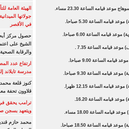
الهيئة العامة ل
جولاتها الميدانية
في الأقصر
حصول مركز أبحا
الشيخ على اعتماد
والرقابة الصحية
ارتفاع عدد المص
مدرسة تايلاند إلى 23 ش
كنوز قلعة محمد
قلاوون تحفة معم
ترامب يحقق في
ويتعهد بسجن صح
محمد حازم قندي