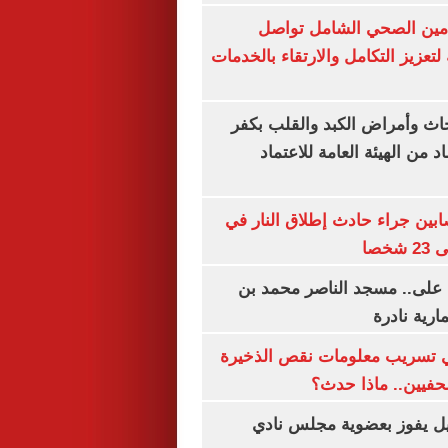
لتأمين الصحي الشامل تواصل
 لتعزيز التكامل والارتقاء بالخدمات
ث وأمراض الكبد والقلب بكفر
 من الهيئة العامة للاعتماد
ابين جراء حادث إطلاق النار في
خصا
 على.. مسجد الناصر محمد بن
ارية نادرة
 تسريب معلومات نقص الذخيرة
فيين.. ماذا حدث؟
ل يفوز بعضوية مجلس نادي