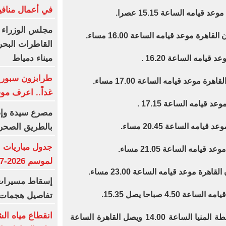
في أعمال منافي
مجلس الوزراء 
القاطرات البح
ميناء دمياط
طرابزون سبور ي
غداً.. اعرف م
بالطريق الصحر
جدول مباريات ا
لموسم 2026-2027
إسقاط مسيرات ا
تفاصيل هجمات 
انقطاع مياه ال
قطار رقم 937 مكيف يقوم من محطة المنيا الساعة 14.00 ويصل القاهرة الساعة