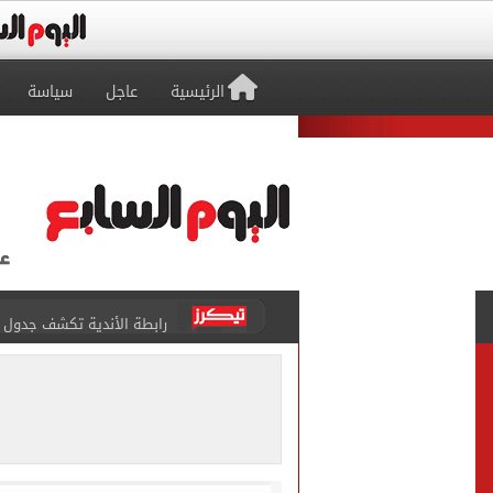
الرئيسية
عاجل
سياسة
رابطة الأندية تكشف جدول م
الأهلي يخوض أول مران فى م
وزير الاستثمار والتجارة الخا
مصدر لـ"اليوم السابع": خوان
بوتين يخطط لهجوم بري على 