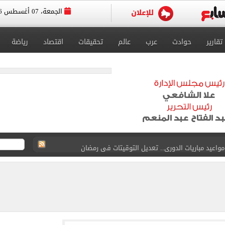
الجمعة، 07 أغسطس 2026
تقارير
حوادث
عرب
عالم
تحقيقات
اقتصاد
رياضة
واعيد مباريات الدوري.. تعديل التوقيتات فى رمضان
عسكر إسبانيا استعداداً للموسم الجديد.. صور
رجية يبحث مع نائب وزير التجارة الصيني تعزيز التعاون
 بيزيرا يرفض العودة للزمالك
دول الناتو.. ماذا سيفعل؟