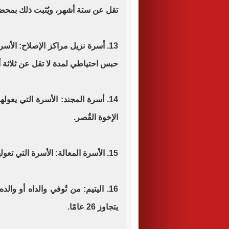
تقل عن ستة أشهر، ويُثبت ذلك بمح
13. أسرة نزيل مراكز الإصلاح: الأسر
حبس احتياطي لمدة لا تقل عن ثلاثة 
14. أسرة المجند: الأسرة التي يعو
الإخوة القُصر.
15. الأسرة المعالة: الأسرة التي تعولها امرأة (الحاضنة أو الوصي على الأولاد).
16. اليتيم: من تُوفي والداه أو وا
يتجاوز 26 عامًا.