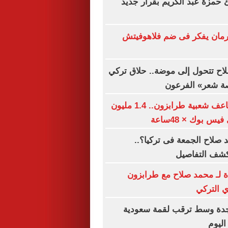
ئ حمزة عبد الكريم بقرار جديد
مان يفكر فى ضم فلاهوفيتش
اح تتحول إلى موضة.. حلاق تركي
صة شعر» الفرعون
محمد صلاح يضاعف شعبية طرابزون.. 1.4 مليون
س بوك × 48ساعة
صلاح الجمعة فى تركيا؟..
كشف التفاصيل
ة لـ محمد صلاح مع طرابزون
 التركي
دة وسط ترقب لقمة سعودية
اليوم