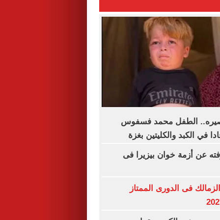
مصيره.. الطفل محمد فسفوس
ا في الكبد والكليتين بغزة
فته عن أزمة خوان بيزيرا فى
لزمالك فى الدورى الممتاز