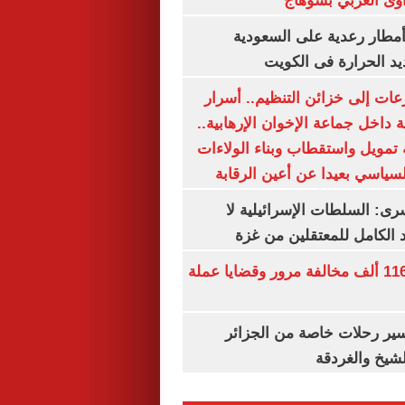
وى الغربي بسوهاج
مطار رعدية على السعودية
يد الحرارة فى الكويت
عات إلى خزائن التنظيم.. أسرار
 داخل جماعة الإخوان الإرهابية..
تمويل واستقطاب وبناء الولاءات
لسياسي بعيدا عن أعين الرقابة
رى: السلطات الإسرائيلية لا
الكامل للمعتقلين من غزة
الداخلية تضبط 116 ألف مخالفة مرور وقضايا عملة
ير رحلات خاصة من الجزائر
لشيخ والغردقة