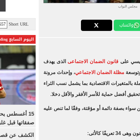
مجلس النواب
Short URL
واتساب
اليوم السابع Trending
سيسي على
قانون الضمان الاجتماعى
الذى يهدف
وتوسعة
مظلة الضمان الاجتماعي
، وإحداث مرونة
لة بالمتغيرات الاقتصادية بما يشمل نسب الثراء
قيق أفضل حماية للأسر الأفقر والأقل دخلا.
سواء بصفة دائمة أو مؤقتة، وفقًا لما تنص عليه
15 أغسطس يحس
صفقاتها قبل غلق
يفًا كالأتى:
الكشف عن قصر 