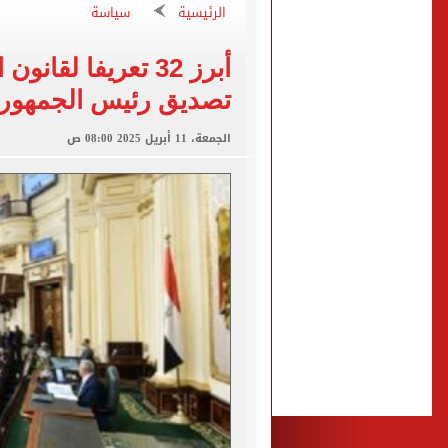
الكشف عن قصر محمد صلاح ا
الرئيسية
سياسة
الاتحاد التركي يمنح طرابز
أبرز 32 تعريفا لقا
تصديق رئيس الجمهوري
برشلونة يطرح تذاكر مواجه
طرابزون سبور ينفي الحجز 
الجمعة، 11 أبريل 2025 08:00 ص