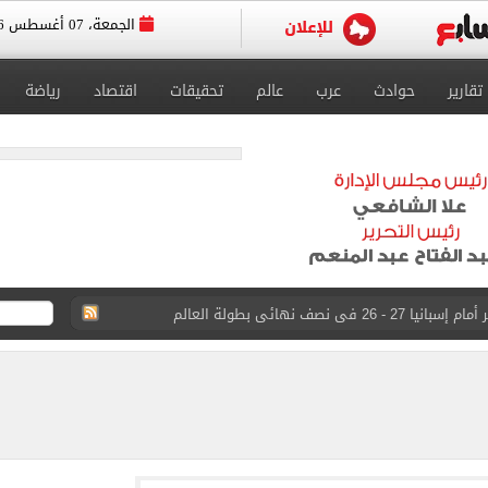
الجمعة، 07 أغسطس 2026
تقارير
حوادث
عرب
عالم
تحقيقات
اقتصاد
رياضة
ى نصف نهائى بطولة العالم
 رأسية وائل جمعة فى مران الأهلي تستحضر أمجاد الصخرة
ى معسكر إسبانيا.. جلسة عموتة وفقرة بدنية.. صور
 فى نصف نهائي بطولة العالم لناشئات كرة اليد