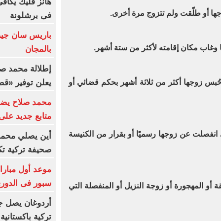
هانز فليك يكاف
فى برشلونة
باريس سان جير
بالمجان
إطلالة محمد صل
يعلن توفير «ق
 حُبس زوجها أكثر من ثلاثة أشهر بحكم قضائي أو
متابع جديد على في
تي انفصلت عن زوجها رسميًا أو بقرار من الكنيسة
أين يصلي محمد 
صحيفة تركية ت
موعد أول مبارا
سبور فى الدوري
طلقة أو المهجورة أو زوجة النزيل أو المنفصلة التي
أردوغان يصل ج
تركية باكستانية 