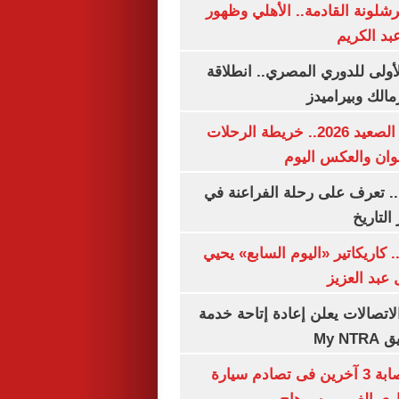
شلونة القادمة.. الأهلي وظهور
بد الكريم
لأولى للدوري المصري.. انطلاقة
مالك وبيراميدز
مواعيد قطارات الصعيد 2026.. خريطة الرحلات
وان والعكس اليوم
. تعرف على رحلة الفراعنة في
التاريخ
. كاريكاتير «اليوم السابع» يحيي
عبد العزيز
لاتصالات يعلن إعادة إتاحة خدمة
My N
مصرع سيدة وإصابة 3 آخرين فى تصادم سيارة