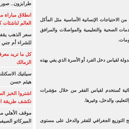
طرابزون.. صور
انطلاق مباراة م
 من الاحتياجات الإنسانية الأساسية مثل المأكل
العالم لناشئات ك
ات الصحية والتعليمية والمواصلات والمرافق
سعر الذهب يقفز
ومات.
للشراء أم جني ا
كل ما تريد معرف
لدولة لقياس دخل الفرد أو الأسرة الذي يفي بهذه
الزمالك
سيلتيك الاسكتل
هيثم حسن
إحصائية تُستخدم لقياس الفقر من خلال مؤشرات
اشتروا الخبز ال
تعليم، والدخل، وغيرها.
تكشف طريقة الإ
موقف الأهلي من
ح التوزيع الجغرافي للفقر والدخل على مستوى
الميركاتو الصيف