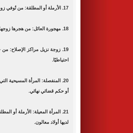
17. الأرملة أو المطلقة: من تُوفي زوجها أو طلّقت ولم تتزوج مرة أخرى.
18. مهجورة العائل: من هجرها زوجها وغاب مكان إقامته لأكثر من ستة أشهر.
19. زوجة نزيل مراكز الإصلاح: من
احتياطيًا.
20. المنفصلة: المرأة المسيحية ال
أو حكم قضائي نهائي.
21. المرأة المعيلة: الأرملة أو الم
لديها أولاد معالون.