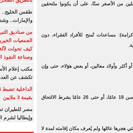
بالطريق الصحرا
صى طفلين من الأصغر سنًا، على أن يكونوا ملتحقين
طقس الخليج.. أ
والإمارات.. وشد
من صناديق التبر
رامة): مساعدات تُمنح للأفراد الفقراء، دون
الجمعيات الخيرية
ة.
كيف تحولت لآلة 
وصناعة النفوذ ا
أو أكثر وأولاد معالين، أو بعض هؤلاء، حتى وإن
مكتب إعلام الأس
تكشف عن العدد 
بقيمة 3 ملايين
11. الأولاد المعالون: من لم يبلغوا سن 18 عامًا، أو حتى 26 عامًا بشرط الالتحاق
مصر للطيران تس
وإيطاليا لشرم ا
التي هجرها عائلها ولم يُعرف مكان إقامته لمدة لا