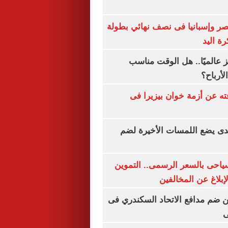
صر وإسبانيا فى نصف نهائي بطولة
رة اليد
 عالميًا.. هل الوقت مناسب
لأرباح؟
ته عن أزمة خوان بيزيرا فى
ندى يضع اللمسات الأخيرة لضم
سياحى بالسعر الرسمى.. التموين
بلاغ عن المخالفين
 ضم مدافع الاتحاد السكندري فى
ى