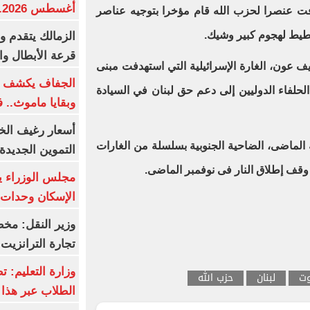
أغسطس 2026.. بكم سعر عيار 21؟
دفت عنصرا لحزب الله قام مؤخرا بتوجيه عناصر
يط لهجوم كبير وشيك.
الزمالك يتقدم و
قرعة الأبطال وال
يف عون، الغارة الإسرائيلية التي استهدفت مبنى
الجفاف يكشف أس
الحلفاء الدوليين إلى دعم حق لبنان في السيادة
وبقايا ماموث.. 
أسعار رغيف الخب
الماضى، الضاحية الجنوبية بسلسلة من الغارات
التموين الجديدة
نذ وقف إطلاق النار فى نوفمبر الماضى.
مجلس الوزراء 
الإسكان وحدات س
وزير النقل: م
تجارة الترانزيت
وزارة التعليم: ت
وت
لبنان
حزب الله
الطلاب عبر هذا 