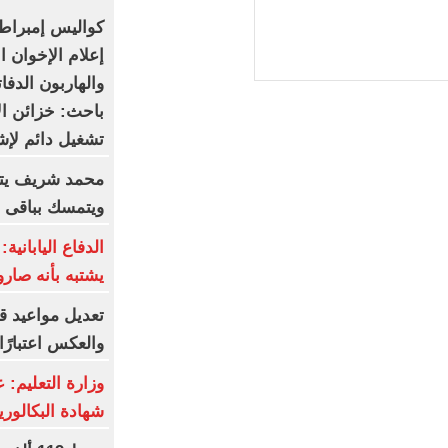
كواليس إمبراطو
إعلام الإخوان ا
والهاربون الدف
باحث: خزائن ال
تشغيل دائم لإ
محمد شريف يتف
ويتمسك بباقى ع
الدفاع اليابانية
يشتبه بأنه صارو
والعكس اعتبارً
وزارة التعليم: 
شهادة البكالوريا