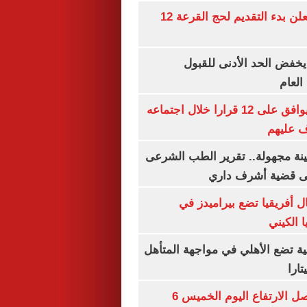
وزارة الداخلية تعلن بدء التقديم لحج القرعة 12
يخفض الحد الأدنى للقبول
العام
مجلس الوزراء يوافق على 12 قرارا خلال اجتماعه
ف عليهم
ينة مجهولة.. تقرير الطب الشرعى
ى قضية أشرف داري
 أفريقيا تضع بيراميدز في
 الكيني
ية تضع الأهلي في مواجهة المتأهل
ارا
سعر الذهب يواصل الارتفاع اليوم الخميس 6