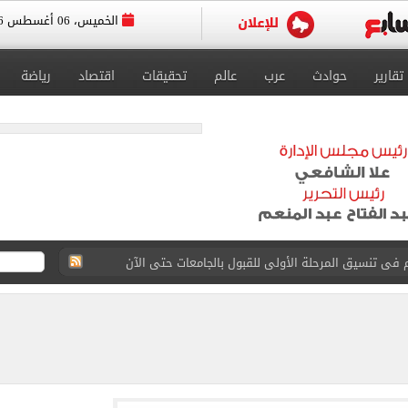
الخميس، 06 أغسطس 2026
تقارير
حوادث
عرب
عالم
تحقيقات
اقتصاد
رياضة
لخميس على تراجع أمام الجنيه بالبنوك المصرية
ن تنفيذ أعمال ربط طريق R4 بمصر–الإسماعيلية
اده مع مصر فى كل ما تتخذه من إجراءات لصون أمنها
ن: ضرورة التزام كافة الأطراف بتنفيذ اتفاق وقف حرب غزة
ن يؤكدان ضرورة بذل كل الجهود لوقف الحروب والنزاعات