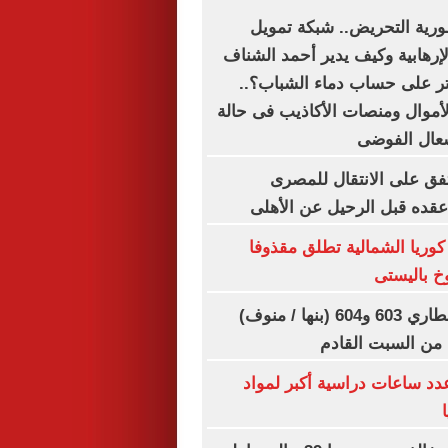
رية التحريض.. شبكة تمويل
لإرهابية وكيف يدير أحمد الشناف
اتر على حساب دماء الشباب؟..
أموال ومنصات الأكاذيب فى حالة
شعال الفوضى
ق على الانتقال للمصرى
قده قبل الرحيل عن الأهلى
: كوريا الشمالية تطلق مقذوفا
خ باليستى
تعديل مواعيد قطاري 603 و604 (بنها / منوف)
ا من السبت القادم
عدد ساعات دراسية أكبر لمواد