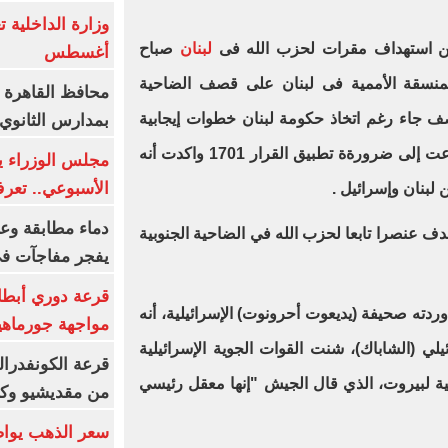
لن استهداف مقرات لحزب الله فى
لبنان
صباح
أغسطس
 المنسقة الأممية فى لبنان على قصف الضاحية
محافظ القاهرة 
لقصف جاء رغم اتخاذ حكومة لبنان خطوات إيجابية
بمدارس الثانوي 
فى إطار اتفاق وقف إطلاق النار ودعت إلى ضرورةة تطبيق القرار 1701 واكدت أنه
الأسبوعي.. تعر
 لبنان وإسرائيل .
دماء مطابقة وع
دف عنصرا تابعا لحزب الله في الضاحية الجنوبية
يفجر مفاجآت ف
قرعة دوري أبطال
ردته صحيفة (يديعوت أحرونوت) الإسرائيلية، أنه
مواجهة جورماهيا
يلي (الشاباك)، شنت القوات الجوية الإسرائيلية
قرعة الكونفدرال
ية لبيروت، الذي قال الجيش "إنها معقل رئيسي
من مقديشيو وكيت