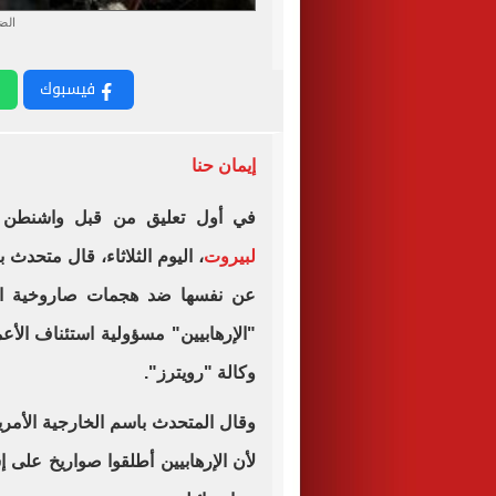
الض
فيسبوك
إيمان حنا
في أول تعليق من قبل واشنطن ع
لبيروت
، اليوم الثلاثاء، قال متحدث 
عن نفسها ضد هجمات صاروخية ان
"الإرهابيين" مسؤولية استئناف الأعما
وكالة "رويترز".
وقال المتحدث باسم الخارجية الأمريك
لأن الإرهابيين أطلقوا صواريخ على 