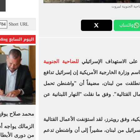
احية الجنوبية لبيروت
Short URL
واتساب
اليوم السابع Trending
لى الاستهداف الإسرائيلي
للضاحية الجنوبية
باسم وزارة الخارجية الأمريكية إن إسرائيل تدافع
طلقت من لبنان، مضيفاً أن "واشنطن تحمل
ل القتالية". وفق ما نقلت "النهار اللبنانية عن
محمد صلاح يوقع 
ية، وفق رويترز، لقد استؤنفت الأعمال القتالية
الزمالك يواجه أ
إسرائيل من لبنان، مشيراً إلى أن واشنطن تدعم
من دورى الأبطا