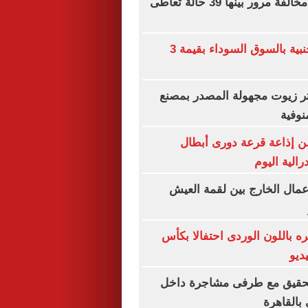
ضبط 119 ألف مخالفة مرور بينها 39 حالة تعاطى
ضبط عملات أجنبية بالسوق السوداء بقيمة 3
ألف لتر زيوت مجهولة المصدر بمصنع
نوفية
ن إذاعة قرعة دورى أبطال
رالية اليوم
 عمال الخارج بين لقمة العيش
 باللون الوردى احتفالا بكأس
التحقيق مع طرفى مشاجرة داخل
بالقاهرة