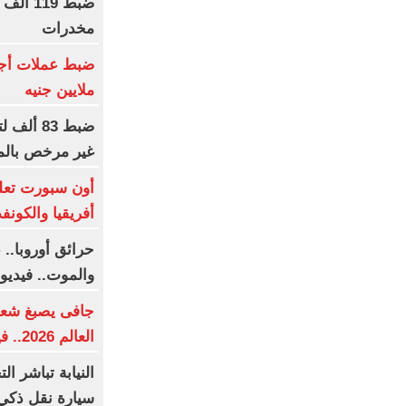
مخدرات
ملايين جنيه
ضبط 83 
غير مرخص بالم
أون سبورت تعل
أفريقيا والكونفد
حرائق أوروبا..
والموت.. فيديو
جافى يصبغ شعره
العالم 2026.. فيديو
النيابة تباشر 
سيارة نقل ذكي 