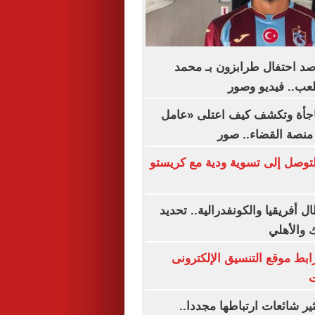
رصد احتفال طرابزون بـ محمد
عب.. فيديو وصور
فاجأة وتكشف كيف اعتلى «عامل
نصة القضاء.. صور
توصل إلى تسوية ودية مع كريستو
 أفريقيا والكونفدرالية.. تحديد
 والأهلي
ق 2026.. رابط موقع التنسيق الإلكترونى
ت
ير شائعات ارتباطها مجددا..