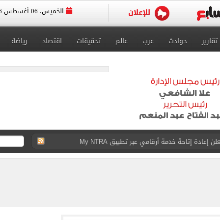
الخميس، 06 أغسطس 2026
تقارير
حوادث
عرب
عالم
تحقيقات
اقتصاد
رياضة
 إعادة إتاحة خدمة أرقامي عبر تطبيق My NTRA
ل 5950 جنيها
ويج بعدم اكتفاء المرأة برجل واحد.. فيديو
لعب بابارا بارك قبل حفل تقديم محمد صلاح.. فيديو