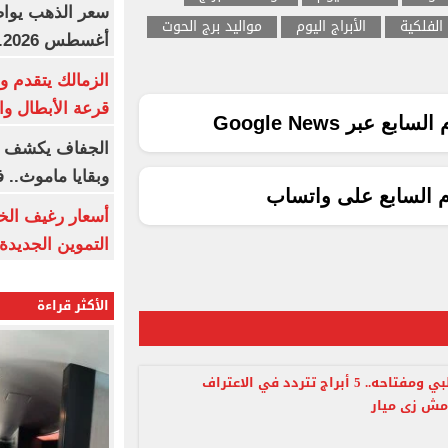
 الفلكية
الأبراج اليوم
مواليد برج الحوت
أغسطس 2026.. بكم سعر عيار 21؟
الزمالك يتقدم و
قرعة الأبطال وال
ع عبر Google News
الجفاف يكشف أس
وبقايا ماموث.. 
م السابع على واتساب
أسعار رغيف الخب
التموين الجديدة
الأكثر قراءة
مسلسل قلبي ومفتاحه.. 5 أبراج تتردد في الاعتراف
مش زى ميار