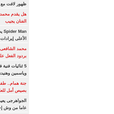
ظهور لافت مع 
هل يقدم محمد ع
الفنان يجيب
Man
الأعلى إيرادات فى
محمد الشافعى: 
بردود الفعل عل
وياسمين وهنيد
جنة همام.. طفو
بصيص أمل للعل
عاما من وش إج