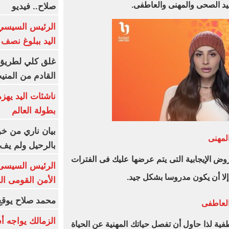
د الصحى والمهنى والعاطفى.
صلاح.. فيديو
الرئيس السيسي 
اليد ببلوغ نصف 
غلق كلي لطريق 
القادم من المنيب لل
ناشئات اليد يهز
بطولة العالم
بيان ناري من خو
لمهنى
بالرحيل ولم يف 
ض الإيجابية التى يتم عرضها عليك فى الفترات
الرئيس السيسى: 
 إلا أن يكون مدروسا بشكل جيد.
الأمن القومى ا
محمد صلاح يوقع 
العاطفى
الزمالك يواجه أ
طفية لذا حاول أن تفصل حياتك المهنية عن الحياة