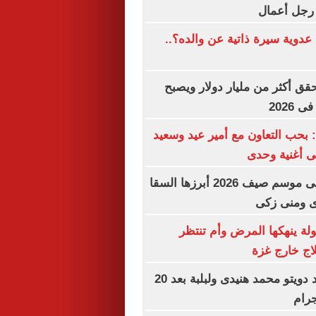
رجل أعمال
دوية سيرة ذاتية عن والده؟..
Spider  يحقق أكثر من مليار دولار ويصبح
 2026
بحب التعاون مع أمير عيد وسعيد
ى أغنية وحدى
5 ثنائيات فنية فى موسم صيف 2026 أبرزها السقا
ى ومنى زكى
لة ينهكها المرض وأم تنتظر
اج خارج غزة
الجواهرجى يعيد دويتو محمد هنيدى ولبلبة بعد 20
رام