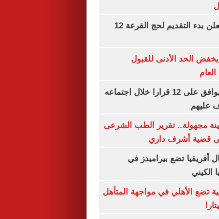
ل
وزارة الداخلية تعلن بدء التقديم لحج القرعة 12
يخفض الحد الأدنى للقبول
العام
مجلس الوزراء يوافق على 12 قرارا خلال اجتماعه
ف عليهم
ينة مجهولة.. تقرير الطب الشرعى
ى قضية أشرف داري
 أفريقيا تضع بيراميدز في
 الكيني
ية تضع الأهلي في مواجهة المتأهل
ارا