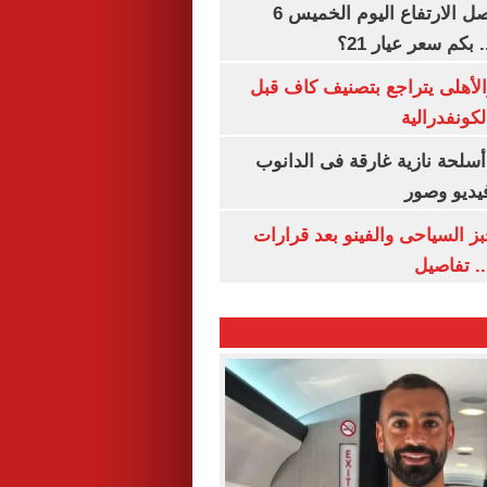
سعر الذهب يواصل الارتفاع اليوم الخميس 6
الأهلى يتراجع بتصنيف كاف قبل
كونفدرالية
لحة نازية غارقة فى الدانوب
فيديو وصور
ز السياحى والفينو بعد قرارات
.. تفاصيل