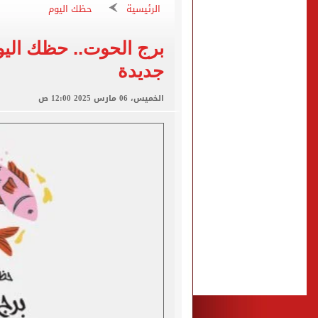
محافظ الأقصر يخفض الحد الأدنى
الرئيسية
حظك اليوم
حكم تصوير الحوادث والمشا
محمد هنيدي فى رسالة مؤثرة
جديدة
ما حكم رشّ المياه أمام المن
من داخل ستاد طرابزون.. الج
الخميس، 06 مارس 2025 12:00 ص