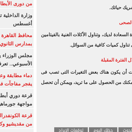
من دورى الأبطا
ريك حياتك.
الصحى
أغسطس
السعادة لديك، وتناول الأكلات الغنية بالفيتامين
محافظ القاهرة 
بمدارس الثانوي 
تناول كميات كافية من السوائل.
 الفترة المقبلة
الأسبوعي.. تعر
حوت أن يكون هناك بعض التغيرات التى تصب فى
دماء مطابقة وع
يمكنك من الحصول على ما تريد، ويمكن أن تحصل
يفجر مفاجآت ف
قرعة دوري أبطال
مواجهة جورماهيا
قرعة الكونفدرال
من مقديشيو وكيت
لحوت
حظك اليوم
توقعات الابراج