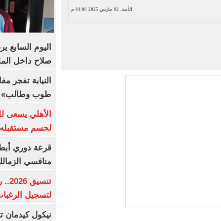
الأحد، 02 مارس 2025 04:00 م
اليوم السابع ي
صلاح داخل المل
النيابة تفجر م
طوب وطالب» م
الأهلي يسعى لل
لحسم مستقبله
قرعة دوري أبطال
منافسي الزمالك
تنسي
لتسجيل الرغبا
نيكول كيدمان تث