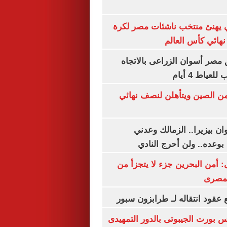
يهنئ منتخب ناشئات مصر لكرة
نهائي كأس العالم
مصر أسوان الزراعى بالاتجاه
عياط 4 أيام
من الصين ويتأهلن لنصف نهائي
ان بيزيرا.. الزمالك وعدني
بوعده.. ولن أحرج النادي
أمن البحرين جزء لا يتجزأ من
لمصرى
عقود انتقاله لـ طرابزون سبور
س بورت الجيبوتى بالدور التمهيدى