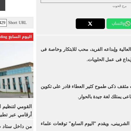
برج الحوت
Short URL
واتساب
اليوم السابع Trending
عالية وإبداعه الفريد، محب للابتكار وخاصة فى
إبداع فى عمل الحلويات.
مثقف ذكى طموح كثير العطاء قادر على تكوين
عى يمتلك لغة جيدة بالحوار.
القومي لتنظيم ا
أرقامي عبر تطبيق TRA
 الشربينى، ويقدم "اليوم السابع" توقعات علماء
من داخل ستاد ط