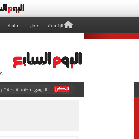
الرئيسية
عاجل
سياسة
القومي لتنظيم الاتصالات يعلن
الذهب على مدار الساعة.. جرام عيار 21 يسج
الداخلية تضبط المتهمة بالتر
توافد جماهير طرابزون على م
غلق كلى بشارع 26 يوليو بالاتجاه القادم من كوبرى 15 مايو لميدان لبنان