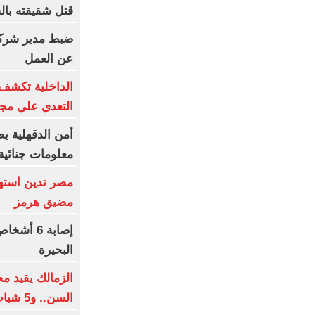
قتل شقيقته بال
ضبط مدير شركة 
عن العمل
الداخلية تكشف
التعدى على مجن
أمن الدقهلية 
معلومات جنائية 
مصر تدين استهد
مضيق هرمز
إصابة 6 
البحيرة
الزمالك يقيد م
السن.. و5 شباب فى القائمة