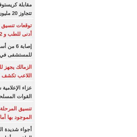
مقابلة كريستوف
تتجاوز 20 مليون مشاهدة بعد الأوديسة
أدنى للطب و 93.12% للأسنان
إصابة 6 م
للمستشفى في ا
الزمالك يجهز لل
اللاعب تكشف م
عزاء الإعلامية
القوات المسلحة
تنسيق المرحلة ا
الموجود بها أم
أجواء شديدة ال