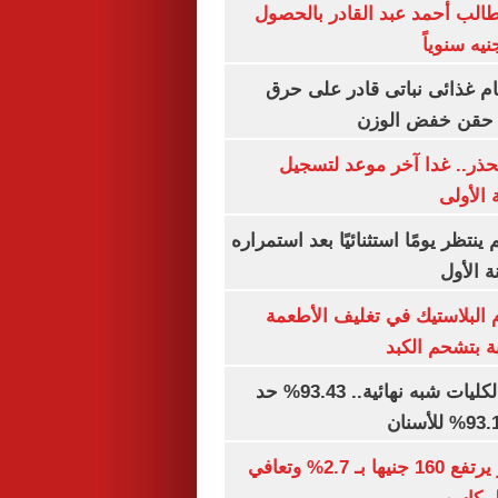
الب أحمد عبد القادر بالحصول
ام غذائى نباتى قادر على حرق
ن حقن خفض الوزن
حذر.. غدا آخر موعد لتسجيل
 الأولى
ينتظر يومًا استثنائيًا بعد استمراره
 الأول
البلاستيك في تغليف الأطعمة
ة بتشحم الكبد
توقعات تنسيق الكليات شبه نهائية.. 93.43% حد
الذهب في مصر يرتفع 160 جنيها بـ 2.7% وتعافي