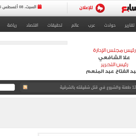
السبت، 08 أغسطس 2026
تقارير
حوادث
عرب
عالم
تحقيقات
اقتصاد
رياضة
لمنتخب جنوب أفريقيا
لة غامضة من عبد الله السعيد بعد غيابه عن الزمالك
ل للجهاز الفني لفريق الكرة بقيادة معتمد جمال
 الأخيرة على صفقة جوردان مينديز