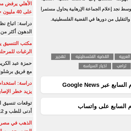
الأهلي يرفض مط
وسط نجد إعلام الجماعة الإرهابية يحاول مستمرا
على 40 مليون جنيه سنوياً
والتقليل من دورها في القضية الفلسطينية.
دراسة: اتباع نظ
الدهون أكثر م
مكتب التنسيق ي
الرغبات للمرحلة
العربيه
القضيه الفلسطينيه
تهجير
حمزة عبد الكريم 
ترامب
اخبار السياسه
مع فريق برشلونة
دراسة: استخدام 
ع عبر Google News
يزيد خطر الإصاب
م السابع على واتساب
أدنى للطب و 93.12% للأسنان