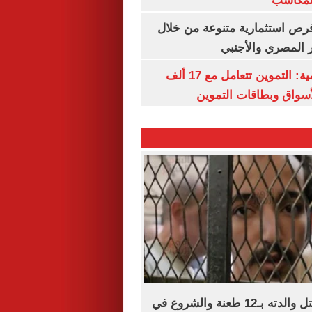
المكاسب
رص استثمارية متنوعة من خلال
 المصري والأجنبي
الشكاوى الحكومية: التموين تتعامل مع 17 ألف
واق وبطاقات التموين
براءة المتهم بقتل والدته بـ12 طعنة والشروع في