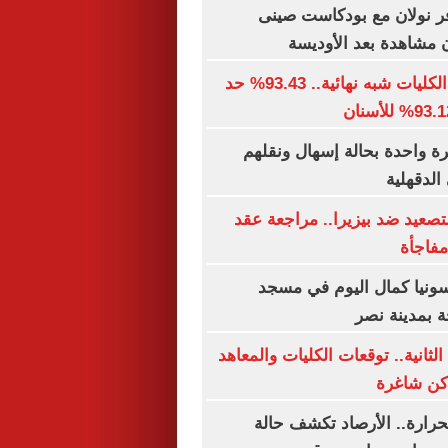
ر نولان مع بودكاست صينى
توقعات تنسيق الكليات شبه نهائية.. 93.43% حد
ن أسرة واحدة بحالة إسهال ونقلهم
لدقهلية
تصعيد ضد بيزيرا.. مراجعة عقد
فاجأة
 سونيا كمال اليوم في مسجد
 بمدينة نصر
لثانية.. توقعات الكليات والمعاهد
اكن شاغرة
حرارة.. الأرصاد تكشف حالة