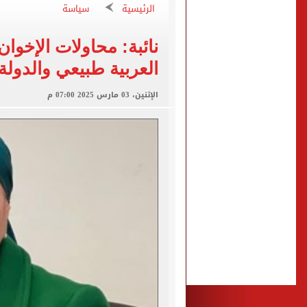
عبد الله السعيد يواصل الغي
الرئيسية
سياسة
برنامج غذائى خاص للاعبى ا
نائبة: محاولات الإخوا
شيكو بانزا يخطر الزمالك بالعودة 
العربية طبيعي والدولة 
رسميا.. اتحاد الكرة يعلن استض
براءة المتهم بقتل والدته بـ12 طعنة والشروع في قتل شقيقته بالشرقية
الإثنين، 03 مارس 2025 07:00 م