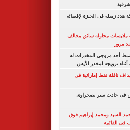
شرقية
هدد زميله فى الجيزة لإقصائه
 ملابسات محاولة سائق مخالف
د مرور
يضبط أحد مروجي المخدرات له
أثناء ترويجه لمخدر الأيس
اف ناقلة نفط إماراتية فى
أشخاص فى حادث سير بصحراوى
حمد السيد ومحمد إبراهيم فوق