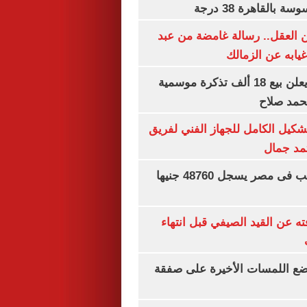
بالقاهرة 38 درجة
 العقل.. رسالة غامضة من عبد
غيابه عن الزمالك
طرابزون سبور يعلن بيع 18 ألف تذكرة موسمية
محمد صلاح
تشكيل الكامل للجهاز الفني لفريق
تمد جمال
سعر الجنيه الذهب فى مصر يسجل 48760 جنيها
ته عن القيد الصيفي قبل انتهاء
يضع اللمسات الأخيرة على صفقة