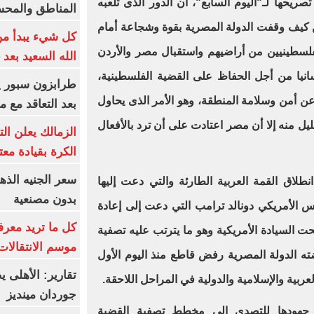
حها لـ"اليوم السابع"، أن الدور الذى تلعبه
المناطق والمحسوسة 
ن كيف وقفت الدولة المصرية بقوة وشجاعة أمام
كل شيء يبدأ من
لفلسطينيين من أراضيهم واستقبال مصر والأردن
الله السعيد بعد 
انيا من أجل الحفاظ على القضية الفلسطينية،
ن أمن وسلامة المنطقة، وهو الأمر الذى يحاول
بعد التعاقد مع 
قليل منه إلا أن مصر اعتادت على أن ترد بالأفعال
الزمالك يعلن ال
الكرة بقيادة مع
طلاق القمة العربية الطارئة والتي دعت إليها
بدون مصنعية
س الأمريكي دونالد ترامب التي دعت إلى إعادة
كل ما تريد معرف
ت السيادة الأمريكية وهو ما يترتب عليه تصفية
موسم الانتقالات
ته الدولة المصرية رفض قاطع منذ اليوم الأول
تقارير: الأهلى 
ربية والإسلامية والدولية في المراحل اللاحقة.
جوردان مينديز
ف جهودها للتصدى إلى مخطط تصفية القضية