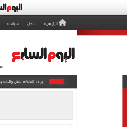
الرئيسية
عاجل
سياسة
بيتسو موسيماني مديرا فنيا 
كل شيء يبدأ من العقل.. رسا
طرابزون سبور يعلن بيع 18 ألف تذكرة موسمية بعد التعاقد مع محمد صلاح
الزمالك يعلن التشكيل الكام
تقارير: الأهلى يضع اللمسات