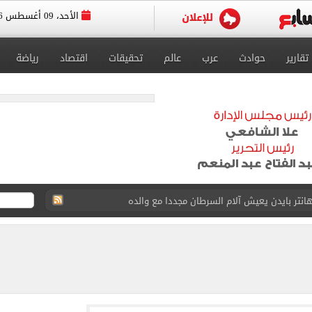
الأحد، 09 أغسطس 2026
تقارير
حوادث
عرب
عالم
تحقيقات
اقتصاد
رياضة
الدنمارك لتحديد برونزية بطولة العالم للناشئات
اهرة دياب اللوح.. وأبو مازن ينعيه
اردات".. أخطر اعترافات "القاضي المزيف" أمام النيابة