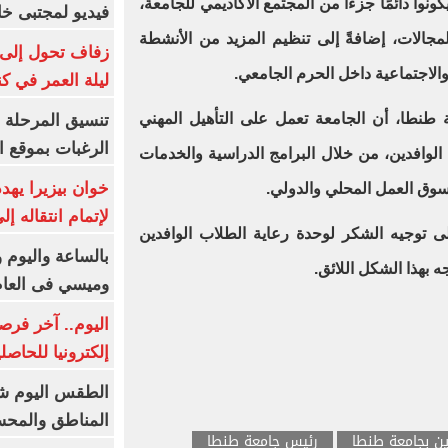
كونوا دائمًا جزءًا من المجتمع الأكاديمي للجامعة،
فيديو لمجتبى خا
جالات، إضافةً إلى تنظيم المزيد من الأنشطة
زفاف تحول إلى 
 والاجتماعية داخل الحرم الجامعي.
ليلة العمر في ك
طنطا، أن الجامعة تعمل على التأهيل المهني
تنسيق المرحلة ا
الرغبات بموقع ا
الوافدين، من خلال البرامج الدراسية والخدمات
خوان بيزيرا يهدد
 سوق العمل المحلي والدولي.
لإتمام انتقاله إ
توجيه الشكر لوحدة رعاية الطلاب الوافدين
بالساعة واليوم و
 بهذا الشكل اللائق.
وميسي فى العا
اليوم.. آخر فرص
إلكترونيا للحاصل
الطقس اليوم شد
المناطق والمحسوسة 
ين بجامعة طنطا
رئيس جامعة طنطا