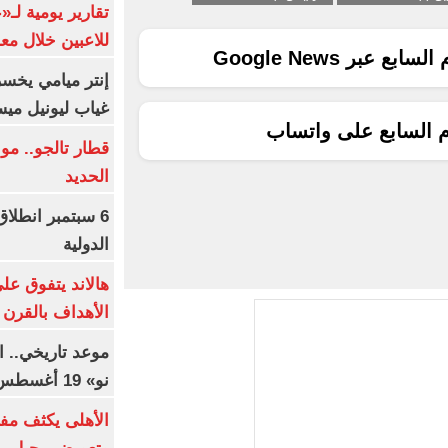
تقارير يومية لـ
للاعبين خلال مع
ع عبر Google News
إنتر ميامي يخسر 
غياب ليونيل ميس
م السابع على واتساب
قطار تالجو.. م
الحديد
6 سبتمبر انطلا
الدولية
هالاند يتفوق عل
الأهداف بالقرن 21
موعد تاريخي.. 
نو» 19 أغسطس
الأهلى يكثف مف