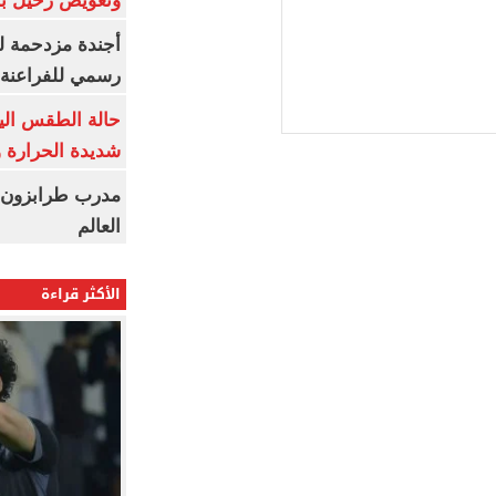
وتعويض رحيل ب
أجندة مزدحمة ل
رسمي للفراعنة 
شديدة الحرارة و7 ظواهر جوي
مدرب طرابزون:
العالم
الأكثر قراءة