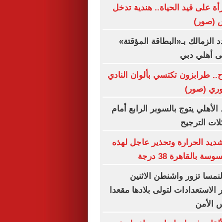
ة على قيد الحياة.. هندية تدخل
 (صور)
د الزمالك بـ«البطاقة المؤقتة»
إلى أهلي دبي
ح.. طرابزون تكتسي بألوان النادي
وري (صور)
 الأهلي يتوج بالسوبر الرابع أمام
لات الترجيح
يد الحرارة وتحذير عاجل لهذه
 بالقاهرة 38 درجة
لنمسا تزور واشنطن الاثنين
الاستعدادات لتولى بلادها مقعدا
 الأمن