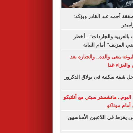
صفقة أحمد عبد القادر ويؤكد:
اميدز
بالعربية والجاردات".. أخطر
ي المزيف" أمام النيابة
وغة ينعى والده.. والجنازة بعد
والعزاء غدا
ل شقة سكنية فى بولاق الدكرور
اليوم.. مانشستر سيتي مع أتلتيكو
أمام موناكو
لن يفرط فى اللاعبين الأساسيين