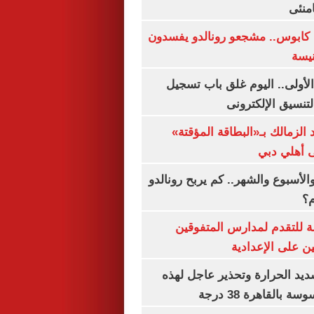
منئى
كابوس.. مشجعو رونالدو يفسدون
نيسة
لأولى.. اليوم غلق باب تسجيل
لتنسيق الإلكترونى
 الزمالك بـ«البطاقة المؤقتة»
لى أهلي دبي
الأسبوع والشهر.. كم يربح رونالدو
م؟
ة للتقدم لمدارس المتفوقين
ين على الإعدادية
يد الحرارة وتحذير عاجل لهذه
بالقاهرة 38 درجة