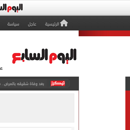
الرئيسية
عاجل
سياسة
أنقذ 6 من الموت وغرق.. حكاية الشاب بطل شاطئ البيطاش فى الإسكندرية
أون سبورت تنقل مباراة مصر و
وفاة السفير الفلسطينى بالق
150 مليون مشاهدة لفيديوهات محمد صلاح مع طرابزون عبر إنستجرام
"الناس انخدعت بالعربية والج