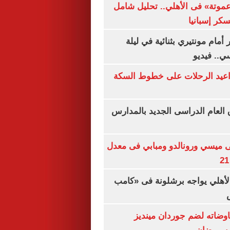
«عموتة» فى الأهلي.. تحليل شامل
سكر إسبانيا
أمام مونتيري بثنائية في ليلة
ي.. فيديو
واعيد الرحلات على خطوط السكة
ق العام الدراسى الجديد بالمدارس
ى ميسي ورونالدو ومبابي فى معدل
الأهلي يواجه برشلونة فى «كامب
اوضاته لضم جوردان مينديز