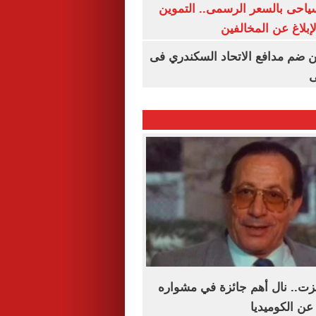
سياحى بالسعر الرسمى.. التموين
بلاغ عن المخالفين
 ضم مدافع الاتحاد السكندري فى
ى
زت.. نال أهم جائزة في مشواره
عن الكوميديا