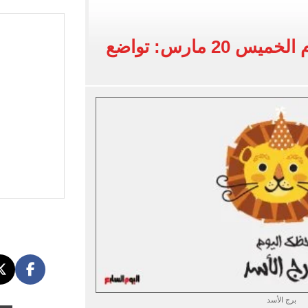
لخط باسم شخص لا يجعله مسؤولًا عن الجرائم المرتكبة به
 البر في أجواء صيفية مميزة.. فيديو
20 مارس: تواضع
لفاخر فى طرابزون.. صور
ون سبور رخصة مشاركة محمد صلاح
برج الأسد