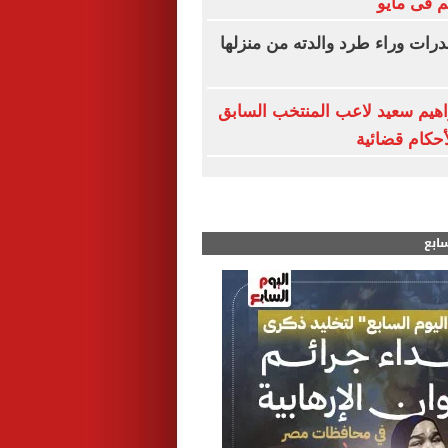
 فى مايو
ات وراء طرد والدته من منزلها
هيم سعيد لاعب المنتخب السابق
لأحكام قضائية
سابع