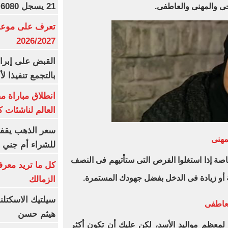
21 يسجل 6080 جنيها
ى والمهنى والعاطفى.
تعرف على موعد 
2026/2027
القبض على إبرا
بالتجمع تنفيذا ل
انطلاق مباراة م
العالم لناشئات ك
سعر الذهب يقفز
مهنى
للشراء أم جني ا
اصة إذا استغلوا الفرص التى ستأتيهم فى النصف
كل ما تريد معرف
 أو زيادة فى الدخل بفضل جهودك المستمرة.
الزمالك
سيلتيك الاسكتل
لعاطفى
هيثم حسن
لمعظم مواليد الأسد، لكن عليك أن تكون أكثر