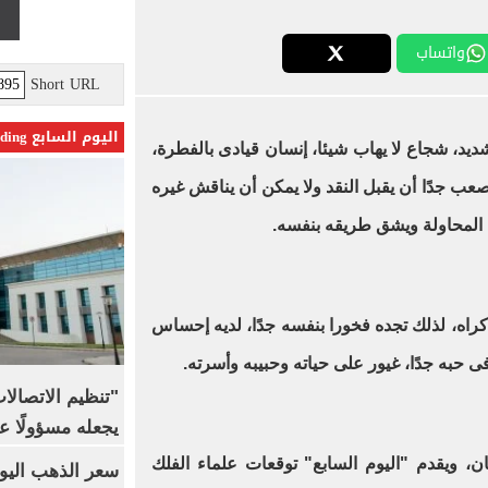
واتساب
Short URL
اليوم السابع Trending
يد، شجاع لا يهاب شيئا، إنسان قيادى بالفطرة،
صعب جدًا أن يقبل النقد ولا يمكن أن يناقش غيره
 المحاولة ويشق طريقه بنفسه.
كراه، لذلك تجده فخورا بنفسه جدًا، لديه إحساس
ه جدًا، غيور على حياته وحبيبه وأسرته.
"تنظيم الاتصال
يجعله مسؤولًا عن
 ويقدم "اليوم السابع" توقعات علماء الفلك