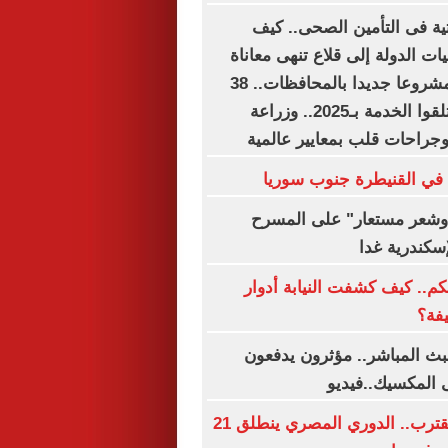
حتية فى التأمين الصحى.. كيف
 الدولة إلى قلاع تنهى معاناة
الملايين؟.. 15 مشروعا جديدا بالمحافظات.. 38
مليون مواطن تلقوا الخدمة بـ2025.. وزراعة
جراحات قلب بمعايير عالمية
 في القنيطرة جنوب سوريا
شعر مستعار" على المسرح
إسكندرية غدا
كم.. كيف كشفت النيابة أدوار
فة؟
ث المباشر.. مؤثرون يدفعون
 المكسيك..فيديو
صافرة البداية تقترب.. الدوري المصري ينطلق 21