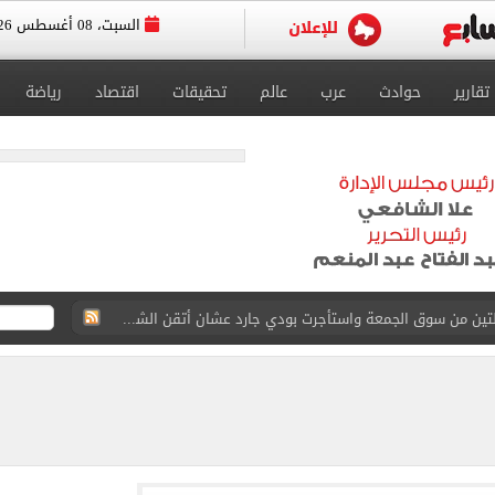
السبت، 08 أغسطس 2026
تقارير
حوادث
عرب
عالم
تحقيقات
اقتصاد
رياضة
القاضي المزيف: اشتريت بدلتين من سوق الجمعة واستأجرت بودي جارد عشان أتقن الشخصية
ة الأهلي على كأس خوان جامبر
على مستحقات محمد صلاح
ى نصف نهائى بطولة العالم
 رأسية وائل جمعة فى مران الأهلي تستحضر أمجاد الصخرة
ى معسكر إسبانيا.. جلسة عموتة وفقرة بدنية.. صور