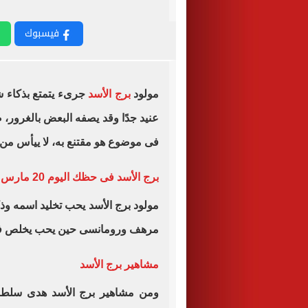
فيسبوك
مولود
برج الأسد
جرىء يتمتع بذكاء شد
عنيد جدًا وقد يصفه البعض بالغرور، 
فى موضوع هو مقتنع به، لا ييأس من
برج الأسد فى حظك اليوم 20 مارس
مولود برج الأسد يحب تخليد اسمه وذ
مرهف ورومانسى حين يحب يخلص فى حب
مشاهير برج الأسد
ومن مشاهير برج الأسد هدى سلطان،