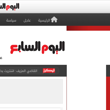
الرئيسية
عاجل
سياسة
برشلونة يطرح تذاكر مواجه
طرابزون سبور ينفي الحجز 
منتخب ناشئات كرة اليد يخسر أمام إسبانيا 27 - 26 ف
قفزة أعادت الزمن الجميل..
الأهلي ينهي مرانه الأول ف