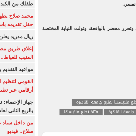
طفلك من الكبد 
 نفسي.
محمد صلاح يظهر
حفل تقديمه باست
ة، وتحرر محضر بالواقعة، وتولت النيابة المختصة
ريال مدريد يعلن 
إغلاق طريق مصر
المنيب للعياط..
مواعيد التقديم و
القومي لتنظيم ا
أرقامي عبر تطبيق TRA
لع ملابسها بمترو جامعه القاهره
بالربع الثانى لعام 26
 جامعة القاهرة
فتاة تخلع ملابسها
من داخل ستاد ط
صلاح.. فيديو