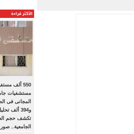
الأكثر قراءة
550 ألف مست
مستشفيات جامعة
تكشف حجم العم
الجامعية.. صور