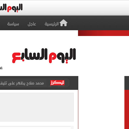
الرئيسية
عاجل
سياسة
أسعار الذهب في مصر تتراجع.. وعيار 21 ي
الاستعلامات تفند ادعاءات 
حكم تصوير الحوادث والمشا
محمد هنيدي فى رسالة مؤثرة
ما حكم رشّ المياه أمام المن