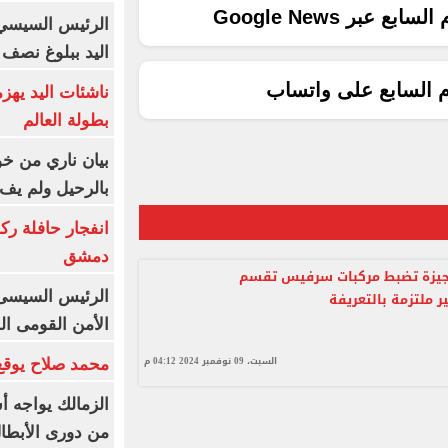
ع عبر Google News
الرئيس السيسي 
اليد ببلوغ نصف 
م السابع على واتساب
ناشئات اليد يهز
بطولة العالم
بيان ناري من خو
بالرحيل ولم يف 
انفجار حافلة رك
دمشق
جيزة تضبط مركبات سرفيس تقسم
الرئيس السيسى: 
ر ملتزمة بالتعريفة
الأمن القومى ا
السبت، 09 نوفمبر 2024 04:12 م
محمد صلاح يوقع 
الزمالك يواجه أ
من دورى الأبطا