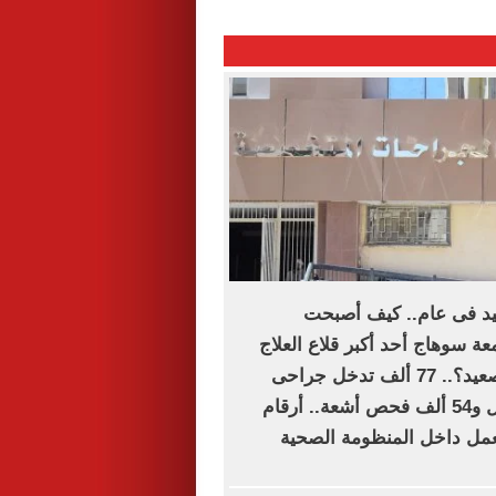
فيد فى عام.. كيف أصبحت
 سوهاج أحد أكبر قلاع العلاج
المجانى فى الصعيد؟.. 77 ألف تدخل جراحى
و394 ألف تحليل و54 ألف فحص أشعة.. أرقام
ل داخل المنظومة الصحية