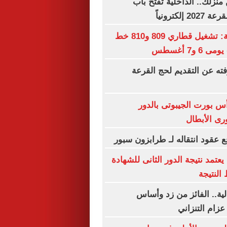
نزلك.. الداخلية تفتح باب
إلكترونياً
السكك الحديدية: تشغيل قطاري 809 و810 خط
 و7 أغسطس
فته عن التقديم لحج القرعة
أس بورت الجيبوتى بالدور
رى الأبطال
 عقود انتقاله لـ طرابزون سبور
عتمد نتيجة الدور الثانى للشهادة
 النتيجة
لية.. الفائز من زد وأساس
عزام التنزاني