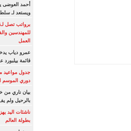
أحمد العوضى ي
ويستعد لـ سلطا
للمهندسين والف
العمل
عمرو دياب يدخ
قائمة بيلبورد عربية لـ8
جدول مواعيد م
دوري الموسم ا
بيان ناري من خو
بالرحيل ولم يف
ناشئات اليد يه
بطولة العالم