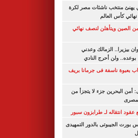
يهنئ منتخب ناشئات مصر لكرة
نهائي كأس العالم
من الصين ويتأهلن لنصف نهائي
ان بيزيرا.. الزمالك وعدني
بوعده.. ولن أحرج النادي
اب بعبوة ناسفة فى جرمانا بريف
أمن البحرين جزء لا يتجزأ من
لمصرى
عقود انتقاله لـ طرابزون سبور
س بورت الجيبوتى بالدور التمهيدى
ل