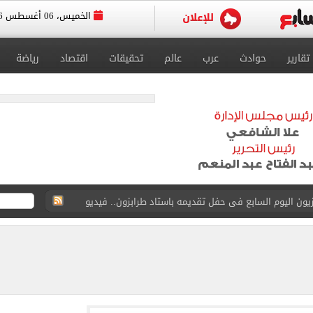
الخميس، 06 أغسطس 2026
تقارير
حوادث
عرب
عالم
تحقيقات
اقتصاد
رياضة
سجل هذا الرقم
ذا صن وميرور حول علاج سيدة بريطانية في شرم الشيخ
جرات ونشرها على مواقع التواصل
 بعد وفاة شقيقه: إمبارح فقدت أخ وكان حواليا ألف أخ
ازل؟.. أمين الفتوى يجيب (فيديو)