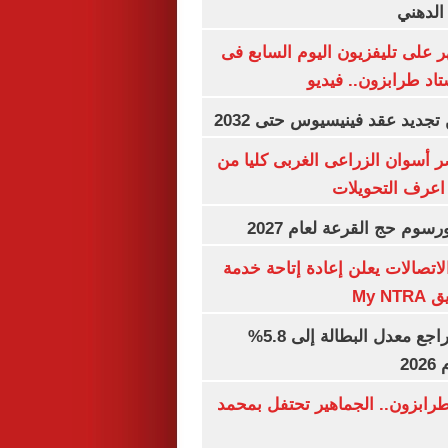
الدهني
 على تليفزيون اليوم السابع فى
اد طرابزون.. فيديو
تجديد عقد فينيسيوس حتى 2032
 أسوان الزراعى الغربى كليا من
 اعرف التحويلات
رسوم حج القرعة لعام 2027
لاتصالات يعلن إعادة إتاحة خدمة
My N
جهاز الإحصاء: تراجع معدل البطالة إلى 5.8%
20
رابزون.. الجماهير تحتفل بمحمد