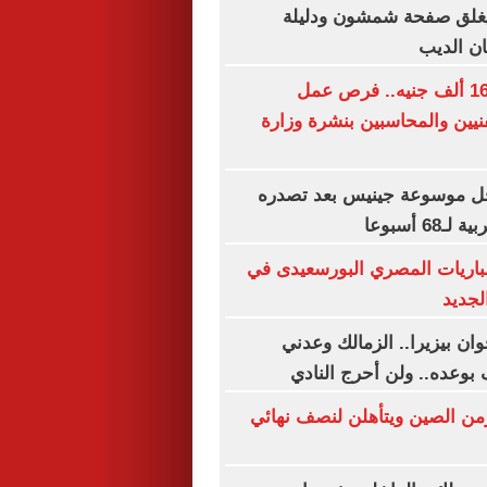
غلق صفحة شمشون ودليلة
ن الديب
برواتب تصل لـ16 ألف جنيه.. فرص عمل
نيين والمحاسبين بنشرة وزارة
ل موسوعة جينيس بعد تصدره
6 أسبوعا
باريات المصري البورسعيدى في
لجديد
ان بيزيرا.. الزمالك وعدني
 بوعده.. ولن أحرج النادي
زمن الصين ويتأهلن لنصف نهائي