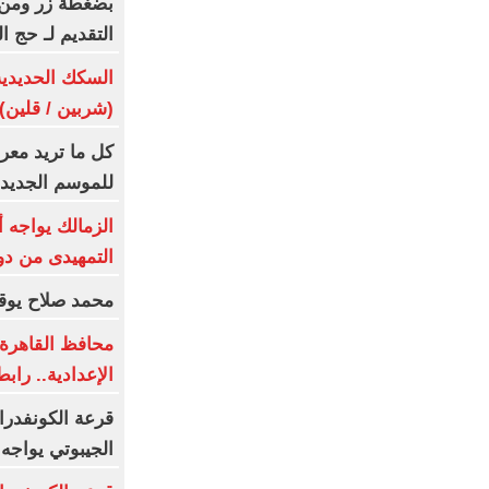
بضغطة زر ومن م
التقديم لـ حج القرعة 2027 
(شربين / قلين) يومى 6
كل ما تريد معر
للموسم الجديد
الزمالك يواجه 
التمهيدى من دو
محمد صلاح يوقع
محافظ القاهرة ي
الإعدادية.. رابط
قرعة الكونفدرا
الجيبوتي يواجه 