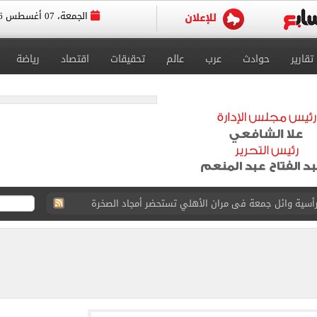
الجمعة، 07 أغسطس 2026
تقارير
حوادث
عرب
عالم
تحقيقات
اقتصاد
رياضة
 رأسية وائل جمعة فى مران الأهلي تستحضر أمجاد الصخرة
ى معسكر إسبانيا.. جلسة عموتة وفقرة بدنية.. صور
 فى نصف نهائي بطولة العالم لناشئات كرة اليد
ائية بعد انضمامه لـ طرابزون سبور