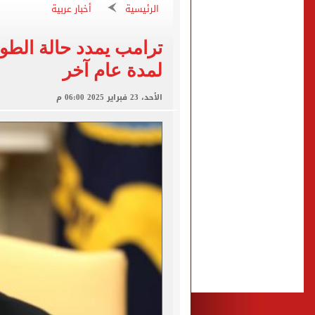
الاتحاد التركي يمنح طرابز
الرئيسية
أخبار عربية
ترامب يمدد حالة الطوار
برشلونة يطرح تذاكر مواجه
لمدة عام آخر
طرابزون سبور ينفي الحجز 
منتخب ناشئات كرة اليد يخسر أمام إسبانيا 27 - 26 ف
الأحد، 23 فبراير 2025 06:00 م