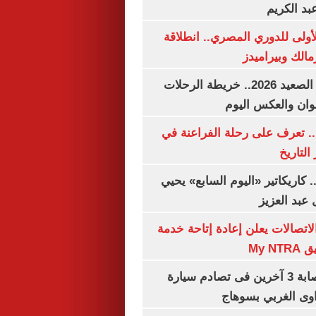
بد الكريم
لأولى للدوري المصري.. انطلاقة
مالك وبيراميدز
مواعيد قطارات الصعيد 2026.. خريطة الرحلات
وان والعكس اليوم
. تعرف على رحلة الفراعنة في
التاريخ
. كاريكاتير «اليوم السابع» يحيي
عبد العزيز
لاتصالات يعلن إعادة إتاحة خدمة
My N
مصرع سيدة وإصابة 3 آخرين فى تصادم سيارة
وى الغربي بسوهاج