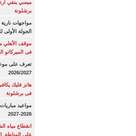
ميسي ينفي ارتبا
برشلونة
مواجهات نارية ل
الجولة الأولى ل
موقف الأهلي من
فى الميركاتو ا
تعرف على موعد 
2026/2027
هانز فليك يكاف
فى برشلونة
مواعيد مباريات
2026-2027
انقطاع مياه ال
على المناطق الم