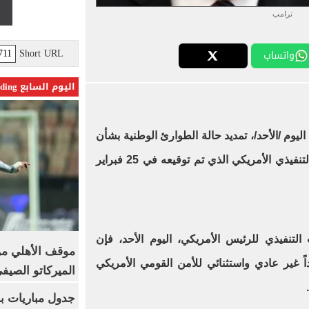
ترامب
Short URL
واتساب
اليوم السابع Trending
 اليوم /الأحد/، تمديد حالة الطوارئ الوطنية بشأن
ليبيا لمدة عام آخر، استكمالا للأمر التنفيذي الأمريكي الذي تم توقيعه في 25 فبراير
نفيذي للرئيس الأمريكي، اليوم الأحد، فإن
موقف الأهلي من
اً غير عادي واستثنائي للأمن القومي الأمريكي
الميركاتو الصيف
جدول مباريات بر