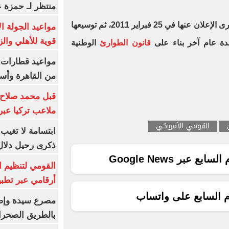
منتظر لـ حمزة ع
وكانت حالة الطوارئ الأمريكية قد جرى الإعلان عنها في 25 فبراير 2011، ثم توسيعها
مواعيد الجولة ا
قوية للأهلي والز
قانون الطوارئ
الوطنية
من القاهرة وأس
قبل محمد صلاح.
ملاعب تركيا عبر 
القومي الأمريكي
ابتسامة لا تغيب.
ذكرى رحيل دلال 
ع عبر Google News
القومي لتنظيم ا
أرقامي عبر تطبيق TRA
م السابع على واتساب
بالطريق الصحرا