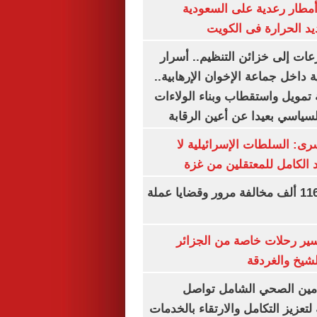
مطار رعدية على السعودية
يد الحرارة فى الكويت
عات إلى خزائن التنظيم.. أسرار
 داخل جماعة الإخوان الإرهابية..
تمويل واستقطاب وبناء الولاءات
لسياسي بعيدا عن أعين الرقابة
رى: السلطات الإسرائيلية لا
الكامل للمعتقلين من غزة
الداخلية تضبط 116 ألف مخالفة مرور وقضايا عملة
ير رحلات خاصة من الجزائر
لشيخ والغردقة
لتأمين الصحي الشامل تواصل
 لتعزيز التكامل والارتقاء بالخدمات