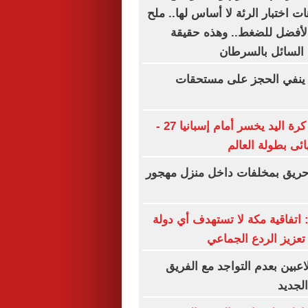
هات اختبار الرئة لا أساس لها.. ملح
 الأفضل للضغط.. وهذه حقيقة
 السائل بالسرطان
ينفي الحجز على مستحقات
منتخب ناشئات كرة اليد يخسر أمام إسبانيا 27 -
ريق بمخلفات داخل منزل مهجور
: اتفاقية مكة لا تستهدف أي دولة
عزيز الردع الجماعي
زمالك يبلغ 4 لاعبين بعدم التواجد مع الفريق
لجديد