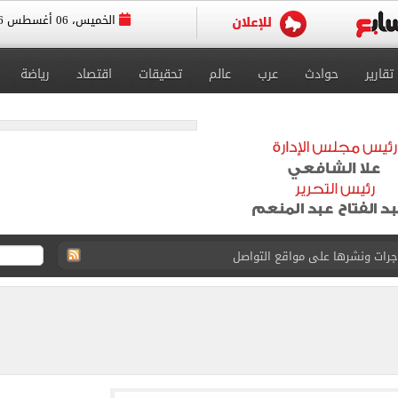
الخميس، 06 أغسطس 2026
تقارير
حوادث
عرب
عالم
تحقيقات
اقتصاد
رياضة
 بعد وفاة شقيقه: إمبارح فقدت أخ وكان حواليا ألف أخ
ازل؟.. أمين الفتوى يجيب (فيديو)
ماهير تحتفل بمحمد صلاح.. فيديو
 إعادة إتاحة خدمة أرقامي عبر تطبيق My NTRA
ل 5950 جنيها