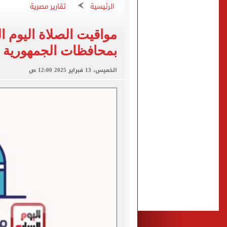
إغلاق طريق مصر أسوان الزرا
الرئيسية
تقارير مصرية
محمد صلاح يظهر على تليفزي
أسعار الذهب في مصر تتراجع.. وعيار 21 ي
بمحافظات الجمهورية
الاستعلامات تفند ادعاءات 
حكم تصوير الحوادث والمشا
الخميس، 13 فبراير 2025 12:00 ص