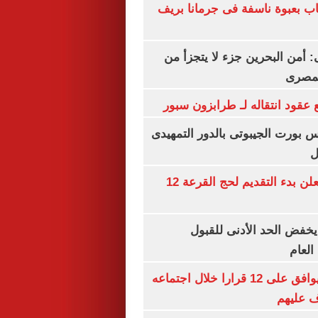
اب بعبوة ناسفة فى جرمانا بريف
أمن البحرين جزء لا يتجزأ من
لمصرى
عقود انتقاله لـ طرابزون سبور
س بورت الجيبوتى بالدور التمهيدى
ل
وزارة الداخلية تعلن بدء التقديم لحج القرعة 12
يخفض الحد الأدنى للقبول
العام
مجلس الوزراء يوافق على 12 قرارا خلال اجتماعه
ف عليهم