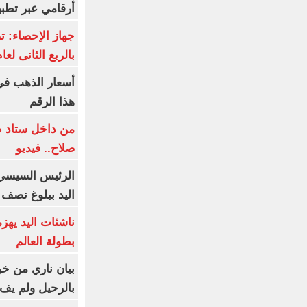
أرقامي عبر تطبيق TRA
بالربع الثانى لعام 26
هذا الرقم
من داخل ستاد ط
صلاح.. فيديو
الرئيس السيسي 
اليد ببلوغ نصف 
ناشئات اليد يهز
بطولة العالم
بيان ناري من خو
بالرحيل ولم يف 