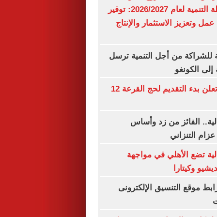
مليار جنيه.. خطة التنمية لعام 2026/2027: توفير
 عمل وتعزيز الاستثمار والإنتاج
ة للشراكة من أجل التنمية ترسل
لى الكونغو
وزارة الداخلية تعلن بدء التقديم لحج القرعة 12
لية.. الفائز من زد وأساس
عزام التنزاني
لية تضع الأهلي في مواجهة
يشيو وكيتارا
ق 2026.. رابط موقع التنسيق الإلكترونى
ت