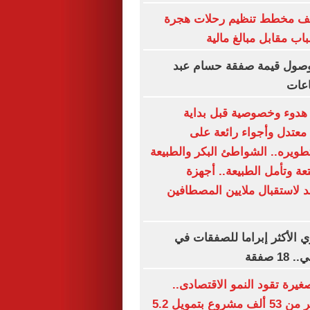
شف مخطط تنظيم رحلات هجرة
اب مقابل مبالغ مالية
 وصول قيمة صفقة حسام عبد
اعات
دوء وخصوصية قبل بداية
عتدل وأجواء رائعة على
طويره.. الشواطئ البكر والطبيعة
تعة وتأمل الطبيعة.. أجهزة
 لاستقبال ملايين المصطافين
ي الأكثر إبراما للصفقات في
 صفقة
يرة تقود النمو الاقتصادى..
الدولة تدعم أكثر من 53 ألف مشروع بتمويل 5.2