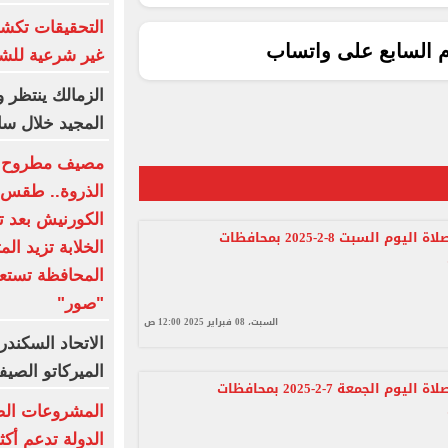
التحقيقات تك
م السابع على واتساب
غير شرعية للشب
الزمالك ينتظر
المجيد خلال س
مصيف مطروح ه
الذروة.. طقس م
الكورنيش بعد ت
مواقيت الصلاة اليوم السبت 8-2-2025 بمحافظات
الخلابة تزيد الم
المحافظة تستعد
"صور"
السبت، 08 فبراير 2025 12:00 ص
الاتحاد السكندر
الميركاتو الصيفي.. 18
مواقيت الصلاة اليوم الجمعة 7-2-2025 بمحافظات
المشروعات الصغ