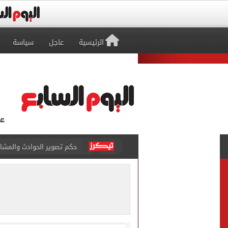
الرئيسية
عاجل
سياسة
محمد هنيدي فى رسالة مؤثرة
ما حكم رشّ المياه أمام المن
من داخل ستاد طرابزون.. الج
القومي لتنظيم الاتصالات يعلن
الذهب على مدار الساعة.. جرام عيار 21 يسج