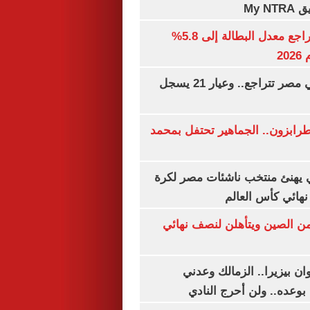
My N
جهاز الإحصاء: تراجع معدل البطالة إلى 5.8%
20
أسعار الذهب في مصر تتراجع.. وعيار 21 يسجل
رابزون.. الجماهير تحتفل بمحمد
يهنئ منتخب ناشئات مصر لكرة
نهائي كأس العالم
من الصين ويتأهلن لنصف نهائي
ان بيزيرا.. الزمالك وعدني
بوعده.. ولن أحرج النادي