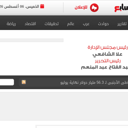
الخميس، 06 أغسطس 2026
تقارير
حوادث
عرب
عالم
تحقيقات
اقتصاد
رياضة
5 مليار دولار نهاية يوليو
 إلى مثواها الأخير بعد وفاتها ليلة زفافها.. صور
ا حلال أم حرام؟.. أمين الفتوى يجيب «فيديو»
: عاملة بمحل عطور وانتحلت صفة صحفية