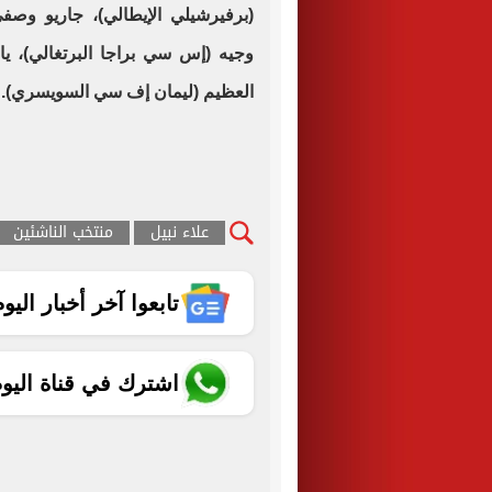
(برفيرشيلي الإيطالي)، جاريو وص
وجيه (إس سي براجا البرتغالي)، ي
العظيم (ليمان إف سي السويسري).
علاء نبيل
منتخب الناشئين
تابعوا آخر أخبار اليوم الساب
اشترك في قناة اليو