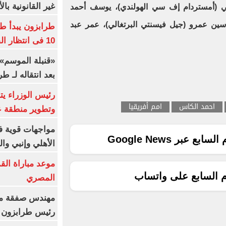
غير القانونية با
في (أمستردام إف سي الهولندي)، يوسف أحمد
اسين عمرو (جيل فيسنتي البرتغالي)، عمر عبد
طرابزون يبدأ ط
10 فى انتظار الفرعون (فيديو)
«قنبلة الموسم»
بعد انتقاله لـ ط
رئيس الوزراء ي
احمد الكاس
امم أفريقيا
وتطوير منطقة ع
مواجهات قوية فى
ع عبر Google News
الأهلي وإنبي وال
موعد مباراة الق
م السابع على واتساب
المصري
مهندس صفقة مح
رئيس طرابزون 