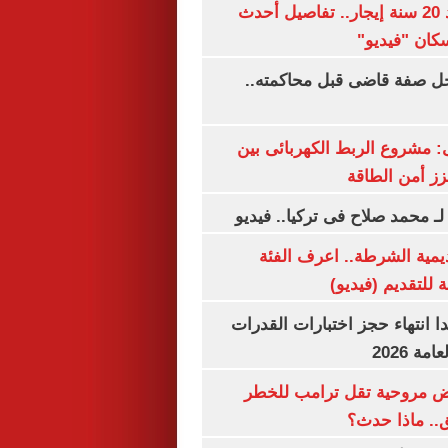
شقتك ملكك بعد 20 سنة إيجار.. تفاصيل أحدث
كان "فيديو"
ل صفة قاضى قبل محاكمته..
 مشروع الربط الكهربائى بين
زز أمن الطاقة
لـ محمد صلاح فى تركيا.. فيديو
يمية الشرطة.. اعرف الفئة
 للتقديم (فيديو)
ا انتهاء حجز اختبارات القدرات
ة 2026
 مروحية تقل ترامب للخطر
.. ماذا حدث؟