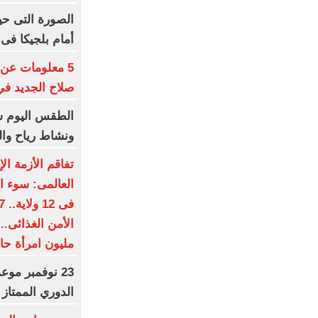
الصورة التى حي
أمام بلجيكا فى م
5 معلومات عن
صلاح الجديد في 
الطقس اليوم شد
ونشاط رياح والمحس
تفاقم الأزمة الإ
العالمى: سوء ال
مليون امرأة حا
23 نوفمبر موع
الدوري الممتاز