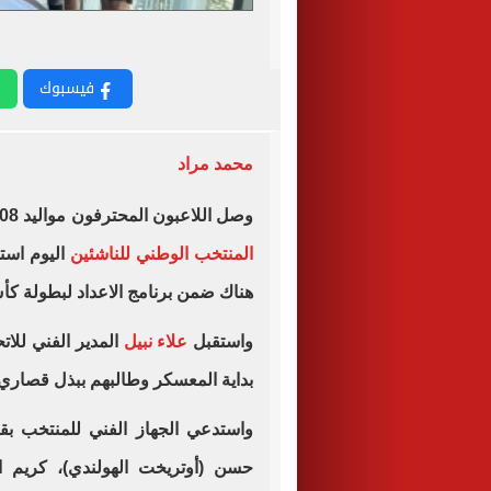
فيسبوك
محمد مراد
وصل اللاعبون المحترفون مواليد 2008 إلى القاهرة، ودخلوا معسكرا مغلقا قبل تجمع
المنتخب الوطني للناشئين
اليوم است
هناك ضمن برنامج الاعداد لبطولة كأس
واستقبل
علاء نبيل
المدير الفني للات
بداية المعسكر وطالبهم ببذل قصار
حسن (أوتريخت الهولندي)، كريم ا