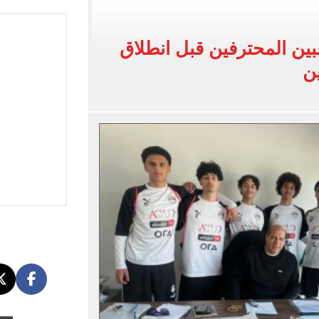
اسية ودياً.. وغياب إمام عاشور
 في إطلاق نار بولاية نورث كارولينا
عبين المحترفين قبل انطلاق
ن
 يعلنون طرح السكر الحر بـ25 جنيها من الغد