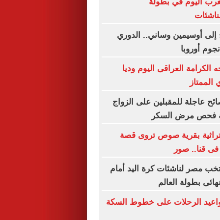
غرب اليوم في بطولة
ناشئات
إلى أوسيمين وساني.. الدوري
جوم أوروبا
 الكرامة العراقى اليوم وديا
 الممتاز
ئح عاجلة للمقبلين على الزواج
ية فحص مرض السكر
لتراثية بقرية صوص تروى قصة
ى قنا.. صور
تخب مصر لناشئات كرة اليد أمام
ائى بطولة العالم
مواعيد الرحلات على خطوط السكة