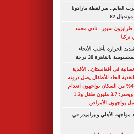
رت العالم.. سر لقطة مارادونا
ونديال 82
 طرابزون سبور.. نادي محمد
تركيا
يد الحرارة بأغلب الأنحاء
وسة بالقاهرة 38 درجة
نسانية فى أفغانستان.. الأغذية
تغذية الحاد للأطفال يصل ذروته
فى 12 ولاية.. 47% من السكان يواجهون انعدام
الأمن الغذائى.. ويحذر: 3.7 مليون طفل و1.2
مل يواجهون الأمراض
د مواجهة الأهلي وبيراميدز في