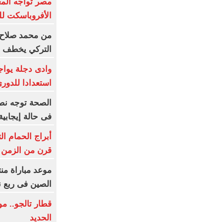
مصر تواجه الم
الأفروباسكت لل
من محمد صلاح 
التركي يخطف ن
وادى دجلة يواجه
استعدادا للدوري
الصحة توجه نصا
فى حالة إيجاب
أبراج الحمام ا
قرن من الزمن ف
موعد مباراة من
الصين فى ربع نه
قطار تالجو.. 
الحديد