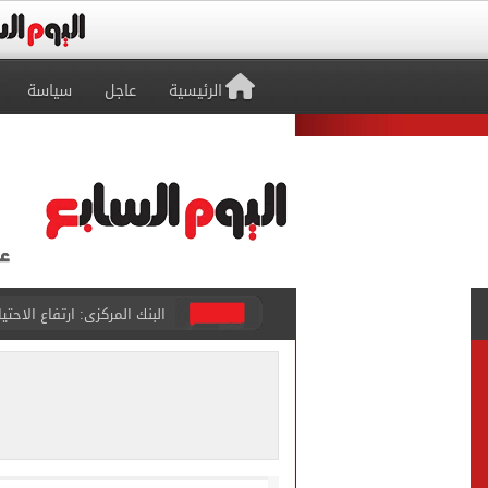
الرئيسية
عاجل
سياسة
البنك المركزى: ارتفاع الاحتياطى الأجنبى لـ 6.3
29 ألف طالب سجلوا رغباتهم fتنسيق المرحلة الأولى للقبول بالجامعات حتى الآن
حفلات U Arena تنطلق مع الهضبة عمرو دياب ضمن «يلا ساحل 2026» بالعلمين الجديدة
الآلاف يودعون عروس الشرقية
هل التربح من السوشيال ميدي
«يلا ساحل 2026» يقدم نموذجا جديدا للتسويق السياحى عبر المحتوى التفاعلى
التحقيقات مع منتحلة الصفة