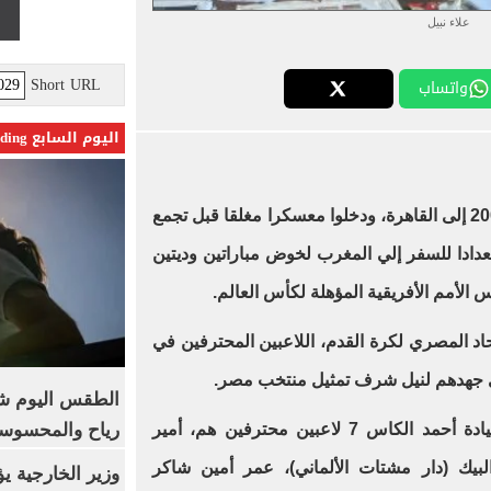
علاء نبيل
Short URL
واتساب
اليوم السابع Trending
عدادا للسفر إلي المغرب لخوض مباراتين وديتين
 الأمم الأفريقية المؤهلة لكأس العالم.
حاد المصري لكرة القدم، اللاعبين المحترفين في
ي جهدهم لنيل شرف تمثيل منتخب مصر.
الطقس اليوم شد
رياح والمحسوسة بالق
واستدعي الجهاز الفني للمنتخب بقيادة أحمد الكاس 7 لاعبين محترفين هم، أمير
لبيك (دار مشتات الألماني)، عمر أمين شاكر
وزير الخارجية 