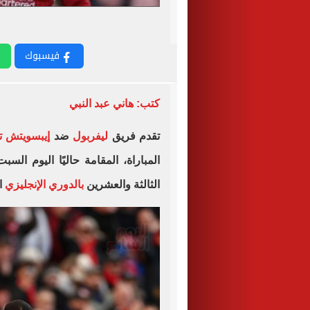
فيسبوك
كتب: هاني عبد النبي
تقدم فريق
ليفربول
ضد
إيبسويتش ت
المباراة، المقامة حاليًا اليوم ال
الثالثة والعشرين
بالدوري الإنجليزي
ال