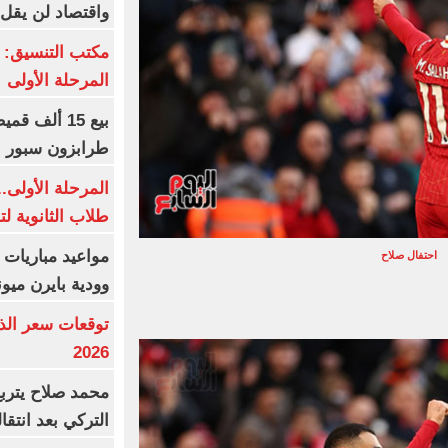
واقتصاد لن يقل عن
مكتب التنسيق: إ
المرحلة الأولى
طرابزون سبور 
المرحلة الأولى.
طلاب الثانوية ل
مواعيد مباريات ا
احتفال صلاح
وودية بايرن ميون
2026
محمد صلاح يترب
التركي بعد انتقا