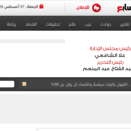
الجمعة، 07 أغسطس 2026
تقارير
حوادث
عرب
عالم
تحقيقات
اقتصاد
رياضة
 الرغبات حتى غلق المرحلة الأولى
يق الجامعات تستقبل طلاب الثانوية لتسجيل الرغبات
وين الصحف التركية وقميصه يشعل الأسواق في طرابزون