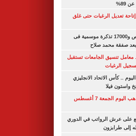
 89%
تاحة تعديل الرغبات حتى غلق
بيع 15 ألف قميص و17000 تذكرة موسمية فى
بعد صفقة محمد صلاح
. معامل تنسيق الجامعات تستقبل
تسجيل الرغبات
ليوم .. كأس الاتحاد الانجليزي
خ واستون فيلا
توقعات سعر الذهب اليوم الجمعة 7 أغسطس
ع على عرش الرواتب في الدوري
له إلى طرابزون