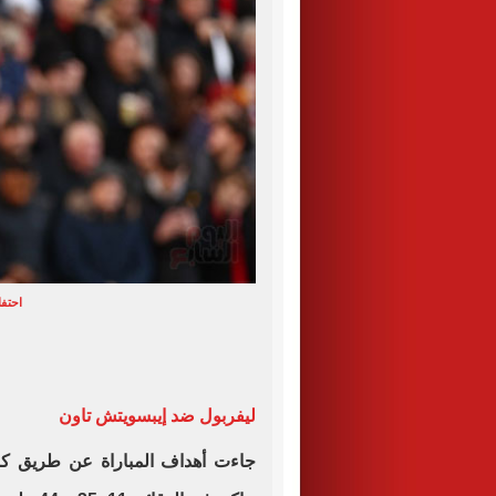
احتف
ليفربول ضد إيبسويتش تاون
جاءت أهداف المباراة عن طريق ك