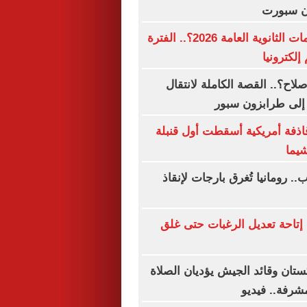
ن سبورت
متى تنتهى تظلمات الثانوية العامة 2026؟.. الفترة
 إلكترونيا
اح؟.. القصة الكاملة لانتقال
إلى طرابزون سبور
قاذفة أمريكية أسقطت أول قنبلة
يما
. رومانيا تُغرق بارجات لإنقاذ
إتاحة تعديل الرغبات حتى غلق
ستان وقائد الجيش يؤديان الصلاة
شرفة.. فيديو