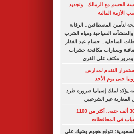
ة الحسم مع الزمالك.. وتجديد
ب الأزمة المالية
ة لتأمين المصطافين.. الرقابة
المنشآت السياحية ومياه الشرب
ظات الساحلية.. حسام عبد الغفار
افية وسيارات مكافحة حشرات
 ومرور مكثف على القرى
استمرار التقدم لمدارس
ونيا حتى يوم الأحد
ة يؤكد لملك إسبانيا ضرورة طرد
 المغاربة غير الشرعيين
رواتب تصل لـ 30 ألف جنيه.. أكثر من 1100
باب فى المحافظات
سعودية: نتوقع هجوم وشيك على