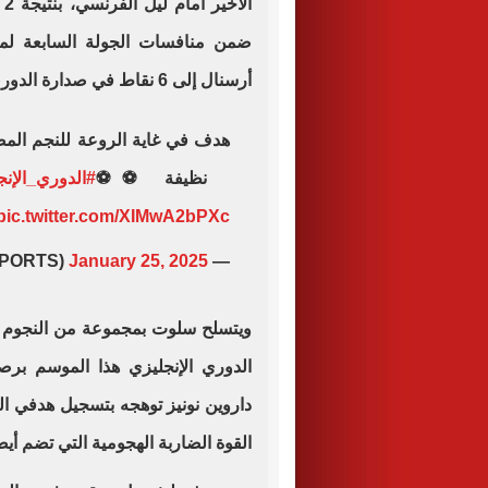
ضمن منافسات الجولة السابعة لمر
أرسنال إلى 6 نقاط في صدارة الدوري الإنجليزي.
هدف في غاية الروعة للنجم المصر
نظيفة ⚽️⚽️
#الدوري_الإنج
pic.twitter.com/XIMwA2bPXc
January 25, 2025
— beIN SPORTS (@beINSPORTS)
ويتسلح سلوت بمجموعة من النجوم 
داروين نونيز توهجه بتسجيل هدفي الف
القوة الضاربة الهجومية التي تضم أي