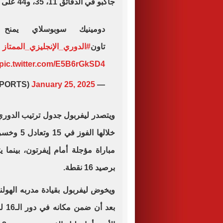
جاكبو في الدقائق 11، 35، و44 على التوالي.
دومينيك سوبوسلاي يمنح ا
تاون
#الدوري_الإنجليزي_الممتاز
pic.twitter.com/E5B6rGkSD4
January 25, 2025
— beIN SPORTS (@beINSPORTS)
مباراة مؤجلة أمام إيفرتون، بينما
برصيد 16 نقطة.
ويخوض ليفربول بقيادة مدربه الهولن
بعد