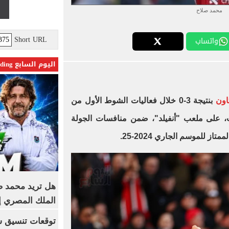
محمد صلاح
Short URL
واتساب
اليوم السابع Trending
اون
بنتيجة 3-0 خلال فعاليات الشوط الأول من
سبت، على ملعب "أنفيلد"، ضمن منافسات الجولة
ممتاز للموسم الجاري 2024-25.
هل تريد محمد صل
الملك المصري إ
توقعات تنسيق شب