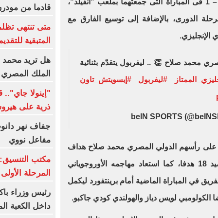
الأخير أمام ليل الفرنسي، بنتيجة 2 – 1 فى المباراة التى جمعتهما بملعب "أنفيلد"،
قادما من مودر
حلة الدورى، بالإضافة إلى توسيع الفارق مع
المتبقية للتقديم
هل تريد محمد صل
ي محمد صلاح 👏 .. ليفربول يتقدّم بثنائية
الملك المصري 
ليزي_الممتاز
#ليفربول
#إبسويتش_تاون
"إينولا جاي".. 
ذرية على هيروش
جفاف نهر دانوب.
مفاعل نووي
على رأسهم الدولي المصري محمد صلاح هداف
مكتب التنسيق: 
الدوري الإنجليزي هذا الموسم برصيد 18 هدفا، كما استعاد مهاجمه الأوروجوياني
المرحلة الأولى
ريق في المباراة الماضية أمام برينتفورد ليكمل
رئيس وزراء باك
ضا الكولومبي لويس دياز والهولندي كودي جاكبو.
داخل الكعبة الم