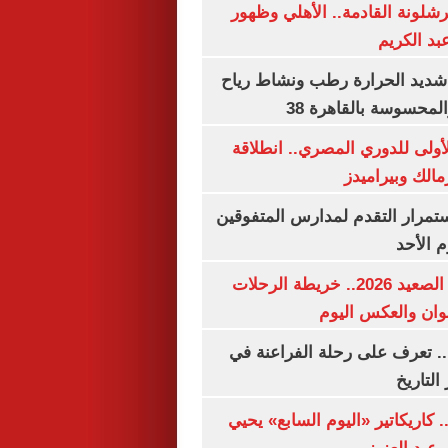
شلونة القادمة.. الأهلي وظهور
بد الكريم
شديد الحرارة رطب ونشاط رياح
لمحسوسة بالقاهرة 38
لأولى للدوري المصري.. انطلاقة
مالك وبيراميدز
استمرار التقدم لمدارس المتفوقين
م الأحد
مواعيد قطارات الصعيد 2026.. خريطة الرحلات
وان والعكس اليوم
. تعرف على رحلة الفراعنة في
التاريخ
. كاريكاتير «اليوم السابع» يحيي