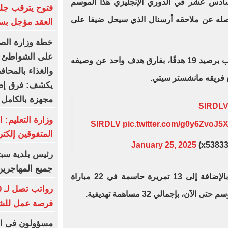
ادس عشر في الدوري الإنجليزي هذا الموسم
فتوح يترقب جلس
 نقاط الذي يفصله عن ملاحقه أرسنال الذي سيحل ضيفا على
العقد مؤجل بسب
خطة وزارة الصح
على الشواطئ و
وتربع محمد صلاح على عرش الترتيب برصيد 19 هدفًا، بفارق هدف واحد عن وصيفه
والغذاء بالمحاف
يكشف: فرق إض
مجهزة بالكامل
وزارة التعليم: 
pic.twitter.com/g0y6ZvoJ5
المتفوقين إلكتر
January 25, 2025
رئيس بلدية سبت
جميع المهاجرين
سجل محمد صلاح أهدافه الـ 19 ، بالإضافة إلى 13 تمريرة حاسمة في 22 مباراة
، بإجمالي 32 مساهمة تهديفية.
فرصة عمل للش
مسؤولون فى ال