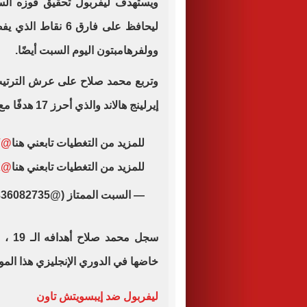
ويستهدف ليفربول تحقيق فوزه الس
ليحافظ على فارق 6
وولفرهامبتون اليوم السبت أيضًا.
إيرلينج هالاند والذي أحرز 17 هدفًا مع فريقه مانشستر سيتي.
للمزيد من التغطيات تابعني هنا
@SIRDLV
للمزيد من التغطيات تابعني هنا
@SIRDLV
X
— السبت الممتاز (@x5383336082735)
خاضها في الدوري الإنجليزي هذا الموسم حتى الآن
ليفربول ضد إيبسويتش تاون