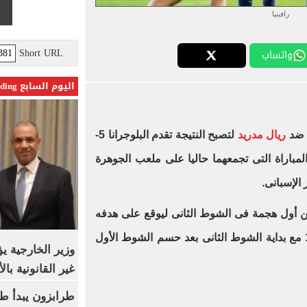
رافينيا
Short URL
واتساب
اليوم السابع Trending
 ضد
ريال مدريد
لتصبح النتيجة تقدم البلوجرانا 5-
لمباراة التى تجمعهما حاليا على ملعب الجوهرة
الإسبانى.
 هدف رافينيا فى الدقيقة 48 من أول هجمة فى الشوط الثانى ليوقع على هدفه
الشخصى الثانى ليتقدم برشلونة 5-1 مع بداية الشوط الثانى بعد حسم الشوط الأول
وزير الخارجية 
غير القانونية با
طرابزون يبدأ ط