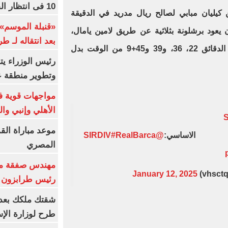
10 فى انتظار الفرعون (فيديو)
ليان مبابي لصالح ريال مدريد في الدقيقة
«قنبلة الموسم»
يعود برشلونة بثلاثية عن طريق لامين يامال،
بعد انتقاله لـ ط
ليفاندوفسكي، ورافينيا وبالدي في الدقائق 22، 36، و39 و45+9 من الوقت بدل
رئيس الوزراء ي
وتطوير منطقة ع
مواجهات قوية فى
الأهلي وإنبي وال
موعد مباراة الق
لاساسي:
@SIRDlV
#RealBarca
المصري
مهندس صفقة مح
January 12, 2025
رئيس طرابزون 
طرح لوزارة الإس