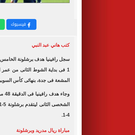
فيسبوك
كتب هاني عبد النبي
سجل رافينيا هدف برشلونة الخامس
1 فى بداية الشوط الثانى من عمر ا
المشعة فى جدة، بنهائى كأس السوبر 
وجاء
4-1.
مباراة ريال مدريد وبرشلونة