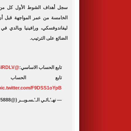
سجل أهداف الشوط الأول كل من كي
الخامسة من عمر المواجهة قبل أن 
الضائع على الترتيب.
تابع الحساب الاساسي:
@SIRDLV
تابع الحساب ا
pic.twitter.com/F9DSS1oYpB
— نهـ'ـائـي الـ'ـسـوبــر (@vhsctq5888)