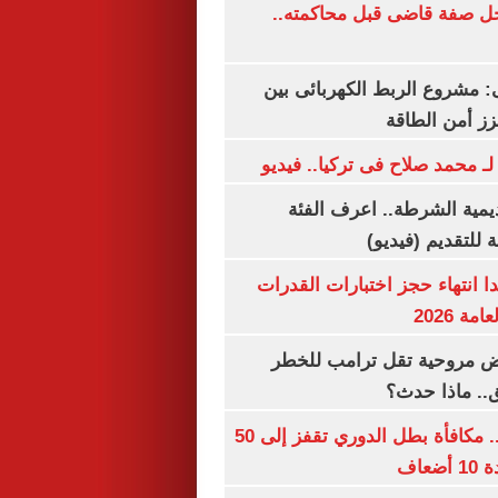
ل صفة قاضى قبل محاكمته..
 مشروع الربط الكهربائى بين
زز أمن الطاقة
لـ محمد صلاح فى تركيا.. فيديو
يمية الشرطة.. اعرف الفئة
 للتقديم (فيديو)
ا انتهاء حجز اختبارات القدرات
ة 2026
 مروحية تقل ترامب للخطر
.. ماذا حدث؟
قبل قرعة اليوم.. مكافأة بطل الدوري تقفز إلى 50
عاف