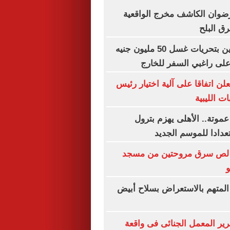
رضوان الكاشف مخرج الواقعية
رق البلح
مواجهة 3 متهمين بتحريات غسل 50 مليون جنيه
لى راغبي السفر للخارج
علن اتفاقا على آلية اختيار رئيس
ت الليبية
عموتة.. الأهلى يهزم بترول
ط لص سرق مروحتين من مسجد
و
المتهم بالاستعراض بسلاح أبيض
رير المعمل الجنائى فى واقعة