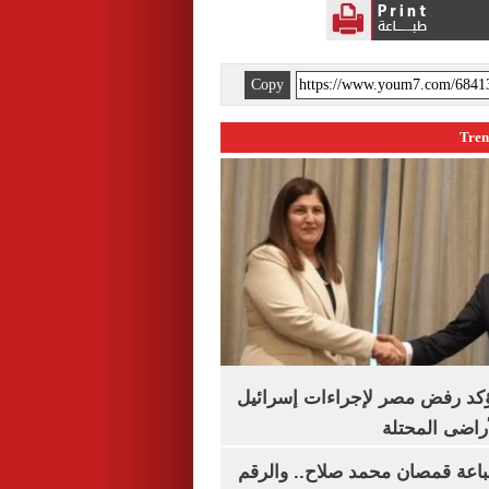
Copy
يؤكد رفض مصر لإجراءات إسرائيل
لأراضى المحتلة
باعة قمصان محمد صلاح.. والرقم