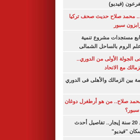
.. محمد صلاح حديث صحف تركيا
رابزون سبور
تابع مستجدات مشروع تنمية
لم الروم بالساحل الشمالى
 الجولة الأولى من الدوري..
زمالك مع الاتحاد
مة بين الزمالك والأهلى فى الدوري
مد صلاح.. من هو أرطغرل دوغان
سبور؟
شقتك ملكك بعد 20 سنة إيجار.. تفاصيل أحدث
كان "فيديو"