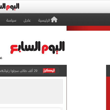
الرئيسية
عاجل
سياسة
29 ألف طالب سجلوا رغباتهم fتنسيق المرحلة الأولى للقبول بالجامعات حتى الآن
حفلات U Arena تنطلق مع الهضبة عمرو دياب ضمن «يلا ساحل 2026» بالعلمين الجديدة
الآلاف يودعون عروس الشرقية
هل التربح من السوشيال ميدي
«يلا ساحل 2026» يقدم نموذجا جديدا للتسويق السياحى عبر المحتوى التفاعلى
الرئيس السيسى يستقبل ملك 