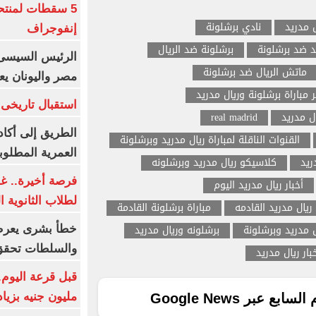
5 سقطات لمنتح
ل مدريد
نادي برشلونة
إنفوجراف
د ضد برشلونة
برشلونة ضد الريال
الرئيس السيسى:
ماتش الريال ضد برشلونة
مصر واليونان يع
 مباراة برشلونة وريال مدريد
استقبال تاريخى 
ل مدريد
real madrid
الطريق إلى أكاد
القنوات الناقلة لمباراة ريال مدريد وبرشلونة
العمرية المطلوبة
ريد
كلاسيكو ريال مدريد وبرشلونه
فرصة أخيرة.. غد
أخبار ريال مدريد اليوم
لطلاب الثانوية العام
 ريال مدريد القادمه
مباراة برشلونة القادمة
ل مدريد وبرشلونة
برشلونه وريال مدريد
خطأ بشرى يعرض
والسلطات تحقق
بار ريال مدريد
مليون جنيه بزيادة 10 أض
ع عبر Google News