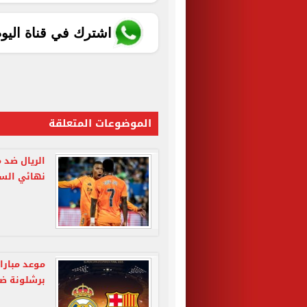
اشترك في قناة اليو
الموضوعات المتعلقة
الريال ضد 
نهائي السو
موعد مبارا
برشلونة ضد