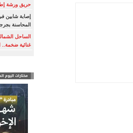
حريق ورشة إطا
إصابة شابين فى
المحاسنة بجرج
الساحل الشمال
غنائية ضخمة.. ا
مختارات اليوم ال