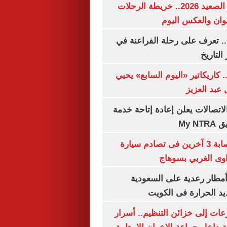
مواعيد قطارات الصعيد 2026.. خريطة الرحلات
وان والعكس اليوم
. تعرف على رحلة الفراعنة في
التاريخ
. كاريكاتير «اليوم السابع» يحيي
عبد العزيز
لاتصالات يعلن إعادة إتاحة خدمة
My N
مصرع سيدة وإصابة 3 آخرين فى تصادم سيارة
وى الغربي بسوهاج
مطار رعدية على السعودية
يد الحرارة فى الكويت
عات إلى خزائن التنظيم.. أسرار