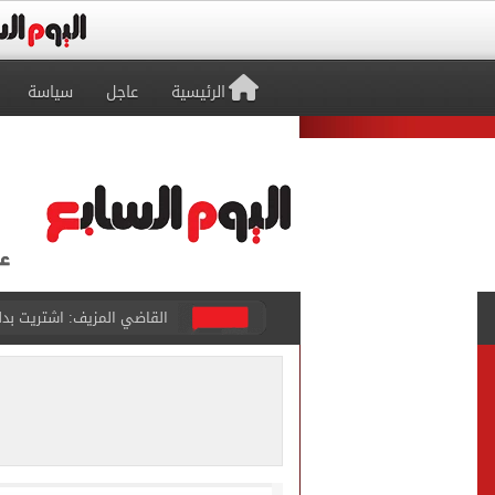
الرئيسية
عاجل
سياسة
برشلونة يطرح تذاكر مواجه
طرابزون سبور ينفي الحجز 
منتخب ناشئات كرة اليد يخسر أمام إسبانيا 27 - 26 ف
قفزة أعادت الزمن الجميل..
الأهلي ينهي مرانه الأول ف