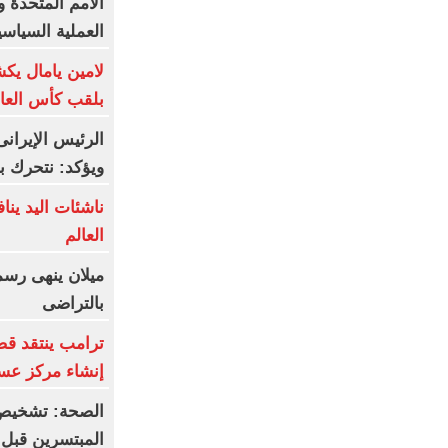
الأمم المتحدة و
العملية السياسي
لامين يامال يك
بلقب كأس العا
الرئيس الإيران
ويؤكد: نتحرك ب
ناشئات اليد ين
العالم
ميلان ينهى رسم
بالتراضى
ترامب ينتقد قض
إنشاء مركز عس
الصحة: تشخيص 
المبتسرين قبل 