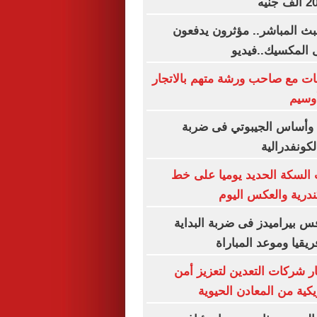
ث المباشر.. مؤثرون يدفعون
 المكسيك..فيديو
ات مع صاحب ورشة متهم بالاتجار
وسيم
 وأساس الجيبوتي فى ضربة
لكونفدرالية
السكة الحديد يوميا على خط
ندرية والعكس اليوم
 بيراميدز فى ضربة البداية
يقيا وموعد المباراة
ر شركات التعدين لتعزيز أمن
يكية من المعادن الحيوية