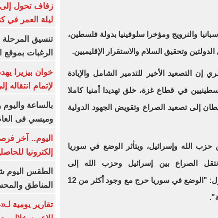
زفاف تحول إلى 
ليلة العمر في ك
سبانيا والنرويج ومؤخرا سلوفينيا بدولة فلسطين،
تنسيق المرحلة ا
دولتين وتحقيق السلام والاستقرار الإقليميين.
الرغبات بموقع ا
خوان بيزيرا يهدد
ري إن التصعيد الأخير للتدمير الشامل والإبادة
لإتمام انتقاله إ
سطينيين في قطاع غزة، خلق تهديدا أمنيا كاملا
بالساعة واليوم و
يطان إلى تصعيد الصراع وتقويض الجهود الدولية
وميسي فى العا
اليوم.. آخر فرص
 حزب الله وإسرائيل، ويتأثر الوضع في سوريا
إلكترونيا للحاصل
نتقل الصراع بين إسرائيل وحزب الله إلى
الطقس اليوم شد
ومضى الوزير القطري بالقول: "الوضع في سوريا حرج مع وجود أكثر من 12
المناطق والمحسوسة 
".
تقارير يومية لـ