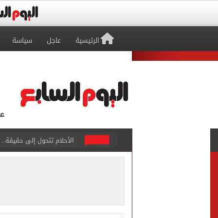
الرئيسية
عاجل
سياسة
هل ترتفع أسعار آيفون 17 غدا؟.. تسريبات تكشف مفاجأة قبل إطلاق الجيل الجديد
نتنياهو: إسرائيل ترفض وثيقة النقاط الـ
برشلونة يضع خطة شاملة لت
عدد المشتغلين فى مصر يرتفع إلى 274 ألف مشتغل خلال أب
متى يتزوج رونالدو وجورجينا؟.. 