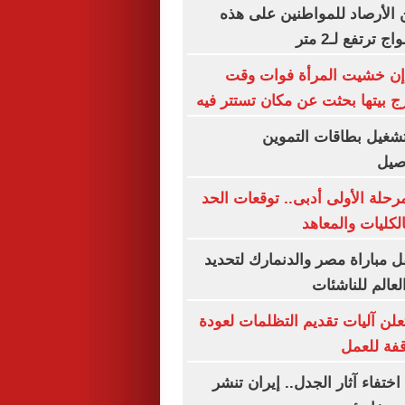
الأرصاد للمواطنين على هذه
ترتفع لـ2 متر
 إن خشيت المرأة فوات وقت
ج بيتها بحثت عن مكان تستتر فيه
تشغيل بطاقات التموين
اصيل
رحلة الأولى أدبى.. توقعات الحد
الكليات والمعاهد
 مباراة مصر والدنمارك لتحديد
لعالم للناشئات
علن آليات تقديم التظلمات لعودة
قفة للعمل
من اختفاء آثار الجدل.. إيران تنشر