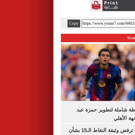
Copy
ة شاملة لتطوير حمزة عبد
هة الأهلي
نتنياهو: إسرائيل ترفض وثيقة النقاط الـ15 بشأن