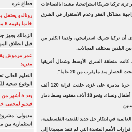
قطاع غزة
 ترى تركيا شريكا استراتيجيا، مشيدا بالصناعات
واجهة مشاكل الفقر وعدم الاستقرار في الشرق
رونالدو يحتفل ب
خاتما بقيمة 6 ملايين يورو
الزمالك يجهز جز
أن تركيا شريك استراتيجي، ولدينا الكثير من
قبل انطلاق المو
ين البلدين بمختلف المجالات.
عمر مرموش يقود
 كانت منطقة الشرق الأوسط وشمال أفريقيا
مدريد
لحصار منذ ما يقرب من 20 عاما".
الوقوع ضحية للك
ومنذ 7 أكتوبر 2023، تشن إسرائيل حربا مدمرة على غزة، خلفت قرابة 120 ألف
بعد 5 أشهر م
فلسطيني بين قتيل وجريح، معظمهم أطفال ونساء، ونحو 10 آلاف مفقود، وسط دمار
فيديو لمجتبى خا
نين.
مدبولى: مشروع 
العالمية في ابتكار حل جديد للقضية الفلسطينية،
استثمارية بين م
رارات الأمم المتحدة التي لم تنفذ سيعيدنا إلى