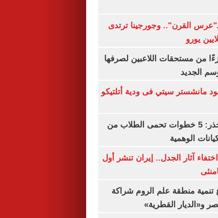
ـ"عرس القرن".. وجورجينا ترتدى
ءًا من مستحقات اللاعبين لصرفها
سم الجديد
 مانشستر سيتي فى ودية أتلتيكو
التعليم العالى تحذر: 5 خطوات تحمى الطلاب من
يانات الوهمية
ن اختفاء آثار الجدل.. إيران تنشر أول
منئى
تنمية منطقة علم الروم شراكة
صر و«الديار القطرية»