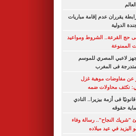
لعالم
رابطة يقرران عدم إقامة مباريات
ندة الدولية
فى حج القرعة.. الشروط ومواعيد
ت الممنوعة
جهز لاعبي المصري للموسم
متدرجة فى المغرب
 عن مفاوضات موهبة غزل
لي: نكثف محاولات ضمه
نونيًا فى أزمة بيزيرا.. النادي
اية حقوقه
ئ "شريك النجاح".. رسالة وفاء
 اليزيد في عيد ميلاده