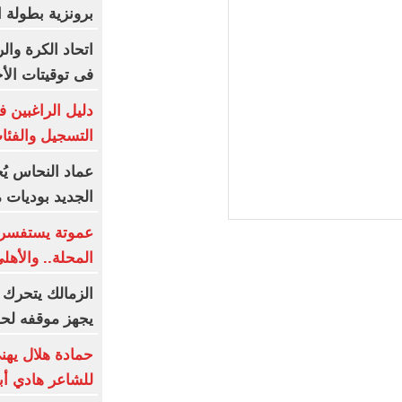
برونزية بطولة ا
اتحاد الكرة وال
فى توقيتات الأج
دليل الراغبين 
التسجيل والفئا
عماد النحاس يُ
الجديد بوديات 
عموتة يستفسر
المحلة.. والأه
الزمالك يتحرك قا
يجهز موقفه لحم
حمادة هلال يهن
للشاعر هادي أبو