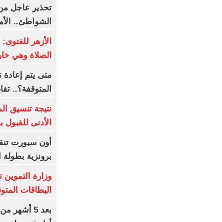
تحذير عاجل من 
الشواطئ.. الأمواج 
الأزهر للفتوى:
الصلاة وهي خار
متى يتم إعادة 
المتوقفة؟.. تف
نتيجة تنسيق الم
الأدنى للقبول ب
أون سبورت تنقل
برونزية بطولة ا
وزارة التموين ت
البطاقات المتو
بعد 5 أشهر 