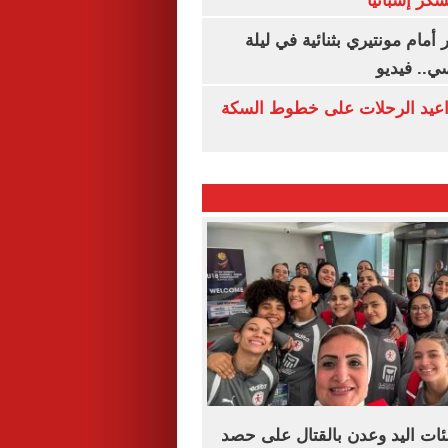
سكر إسبانيا
أمام مونتيري بثنائية في ليلة
ي.. فيديو
واعيد الرحلات على خطوط السكة
ئات اليد وعدن بالقتال على حصد