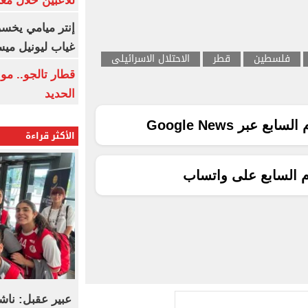
للاعبين خلال مع
إنتر ميامي يخسر 
غياب ليونيل ميس
فلسطين
قطر
الاحتلال الاسرائيلى
قطار تالجو.. م
الحديد
ع عبر Google News
الأكثر قراءة
م السابع على واتساب
عبير عقبل: ناش