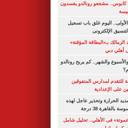
كابوس.. مشجعو رونالدو يفسدون
نيسة
لأولى.. اليوم غلق باب تسجيل
لتنسيق الإلكترونى
 الزمالك بـ«البطاقة المؤقتة»
لى أهلي دبي
الأسبوع والشهر.. كم يربح رونالدو
م؟
ة للتقدم لمدارس المتفوقين
ين على الإعدادية
يد الحرارة وتحذير عاجل لهذه
بالقاهرة 38 درجة
«عموتة» فى الأهلي.. تحليل شامل