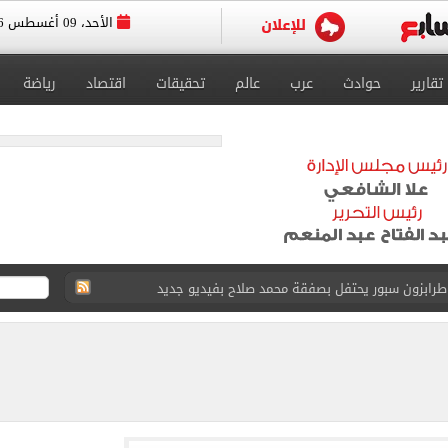
الأحد، 09 أغسطس 2026
تقارير
حوادث
عرب
عالم
تحقيقات
اقتصاد
رياضة
15 بشأن قطاع غزة
طوير حمزة عبد الكريم قبل مواجهة الأهلي
ريل - يونيه 2026
والبرتغاليون يكشفون حقيقة «8 أغسطس»