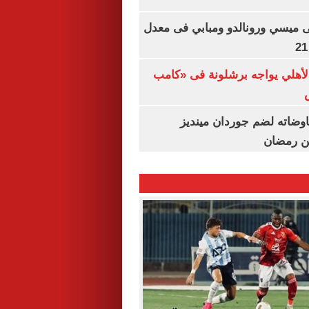
ى ميسي ورونالدو ومبابي فى معدل
الأهلي يواجه برشلونة فى «كامب
اوضاته لضم جوردان مينديز
ن رمضان