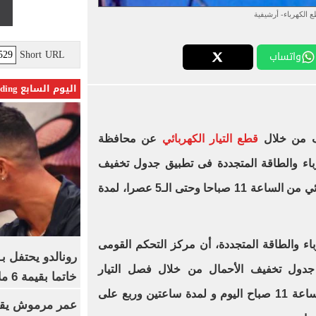
 الكهرباء- أرشيفية
Short URL
واتساب
اليوم السابع Trending
ف من خلال
قطع التيار الكهربائي
عن محافظة
هرباء والطاقة المتجددة فى تطبيق جدول تخفيف
الأحمال من خلال قطع التيار الكهربائي من الساعة 11 صباحا وحتى الـ5 عصرا، لمدة
 والطاقة المتجددة، أن مركز التحكم القومى
رونالدو يحتفل ب
 جدول تخفيف الأحمال من خلال فصل التيار
خاتما بقيمة 6 ملايين يورو
الكهربائي عن المشتركين بدأ من الساعة 11 صباح اليوم و لمدة ساعتين وربع على
عمر مرموش يقود