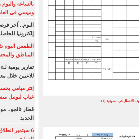
بالساعة واليوم و
وميسي فى العا
اليوم.. آخر فرص
إلكترونيا للحاصل
الطقس اليوم شد
المناطق والمحسوسة 
تقارير يومية لـ
للاعبين خلال مع
إنتر ميامي يخسر 
غياب ليونيل ميس
 الاحمال فى المنوفية (1)
قطار تالجو.. م
الحديد
6 سبتمبر انطلا