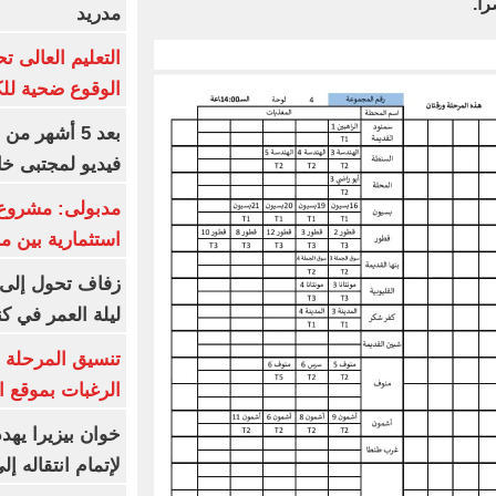
مدريد
الوقوع ضحية للك
بعد 5 أشهر م
فيديو لمجتبى خا
مدبولى: مشروع 
استثمارية بين م
زفاف تحول إلى 
ليلة العمر في ك
تنسيق المرحلة ا
الرغبات بموقع ا
خوان بيزيرا يهدد
لإتمام انتقاله إ