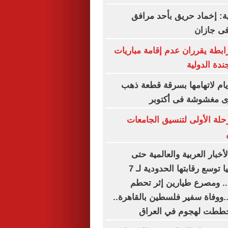
ة: إخماد حريق بأحد مرافق
فى جازان
رابطة يقرران عدم إقامة مباريات
ندة الدولية
س سيدة 4 أيام لاتهامها بسرقة قطعة ذهب
رى مغشوشة فى أكتوبر
رحلة الأولى لتنسيق الجامعات
أخبار العربية والعالمية حتى
الظهيرة.. إسبانيا توسع رقابتها الحدودية لـ 7
. ومصرع طيارين إثر تحطم
..ووفاة سفير فلسطين بالقاهرة..
خططت لهجوم في العراق