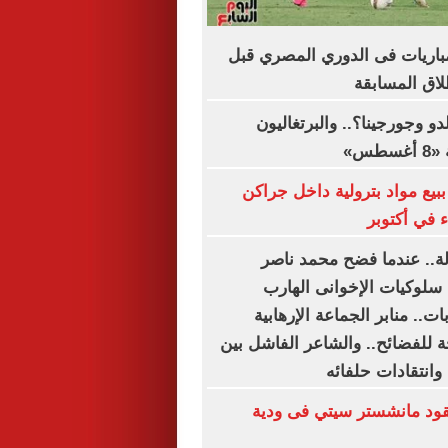
اعيد أبرز 5 مباريات فى الدوري المصري قبل
دو وجورجينا؟.. والبرتغاليون
طس»
بيع مواد بترولية داخل جراكن
 في أكتوبر
دلة.. عندما فضح محمد ناصر
 سلوكيات الإخوانى الهارب
ت.. منابر الجماعة الإرهابية
 للفضائح.. والشاعر الفاشل بين
وانتقادات حلفائه
د مانشستر سيتي فى ودية