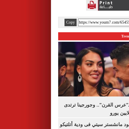
Copy
ـ"عرس القرن".. وجورجينا ترتدى
 مانشستر سيتي فى ودية أتلتيكو