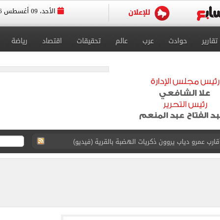
الأحد، 09 أغسطس 2026
تقارير
حوادث
عرب
عالم
تحقيقات
اقتصاد
رياضة
 عرش أندية إسطنبول بالتعاقد مع محمد صلاح
يتي فى ودية أتلتيكو مدريد
ة أفضل لاعب فى الإمارات بتصويت الجماهير
ة المصرية 6.2 مليون طن حتى الآن
قة المقترحة لإقامة مجمع حكومى للخدمات الذكية بمطروح