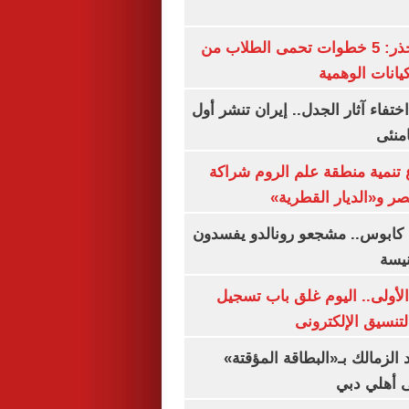
التعليم العالى تحذر: 5 خطوات تحمى الطلاب من
يانات الوهمية
ن اختفاء آثار الجدل.. إيران تنشر أول
منئى
تنمية منطقة علم الروم شراكة
صر و«الديار القطرية»
كابوس.. مشجعو رونالدو يفسدون
نيسة
لأولى.. اليوم غلق باب تسجيل
لتنسيق الإلكترونى
 الزمالك بـ«البطاقة المؤقتة»
لى أهلي دبي