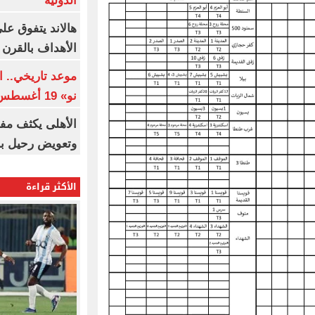
الدولية
هالاند يتفوق عل
الأهداف بالقرن 21
موعد تاريخي.. 
نو» 19 أغسطس
الأهلى يكثف مف
وتعويض رحيل ب
الأكثر قراءة