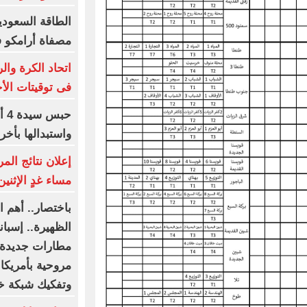
الطاقة السعودي
مصفاة أرامكو 
اتحاد الكرة وال
فى توقيتات الأج
حب
واستبدالها بأخ
إعلان نتائج الم
مساء غدٍ الإثنين
باختصار.. أهم ال
مطارات جديدة.
مروحية بأمريكا
وتفكيك شبكة 