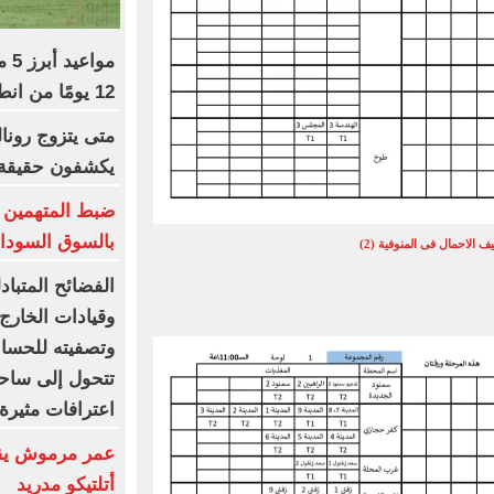
مو
12 يومًا من انطلاق المسابقة
متى يتزوج رونال
يكشفون حقيقة «8 أغس
ضبط المتهمين ب
بالسوق السوداء
 الاحمال فى المنوفية (2)
الفضائح المتبا
وقيادات الخارج
وتصفيته للحسابا
تتحول إلى ساحة
اعترافات مثيرة 
عمر مرموش يقو
أتلتيكو مدريد