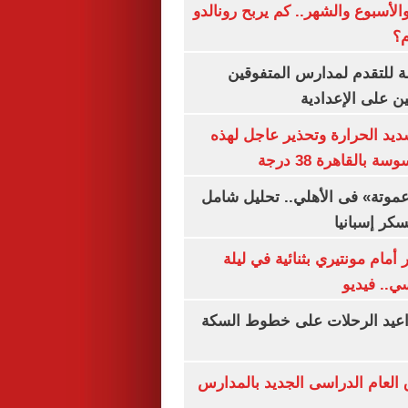
الأسبوع والشهر.. كم يربح رونالدو
م؟
ة للتقدم لمدارس المتفوقين
ين على الإعدادية
يد الحرارة وتحذير عاجل لهذه
بالقاهرة 38 درجة
«عموتة» فى الأهلي.. تحليل شامل
سكر إسبانيا
أمام مونتيري بثنائية في ليلة
ي.. فيديو
واعيد الرحلات على خطوط السكة
ق العام الدراسى الجديد بالمدارس