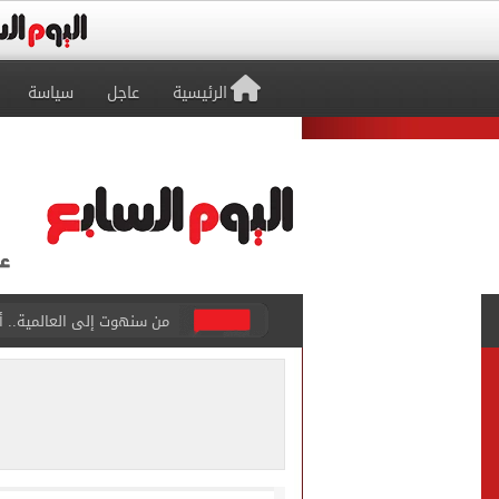
الرئيسية
عاجل
سياسة
الجارديان: طرابزون سبور هز
عمر مرموش يقود مانشستر س
رامي ربيعة ينافس على جائز
وزير الزراعة يعلن تجاوز الصادرات الزراعي
رئيس الوزراء يستعرض المنط