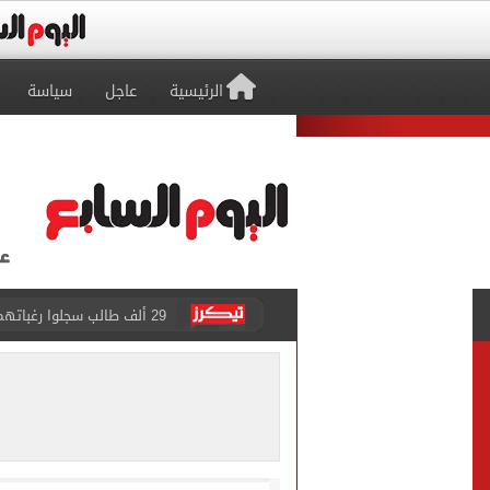
الرئيسية
عاجل
سياسة
29 ألف طالب سجلوا رغباتهم fتنسيق المرحلة الأولى للقبول بالجامعات حتى الآن
حفلات U Arena تنطلق مع الهضبة عمرو دياب ضمن «يلا ساحل 2026» بالعلمين الجديدة
الآلاف يودعون عروس الشرقية
هل التربح من السوشيال ميدي
«يلا ساحل 2026» يقدم نموذجا جديدا للتسويق السياحى عبر المحتوى التفاعلى
الرئيس السيسى يستقبل ملك 