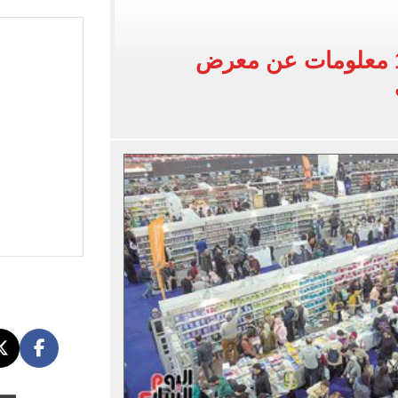
اسية ودياً.. وغياب إمام عاشور
 في إطلاق نار بولاية نورث كارولينا
على مدار 15 يوما.. 10 معلومات عن معرض
 يعلنون طرح السكر الحر بـ25 جنيها من الغد
5 مليار دولار نهاية يوليو