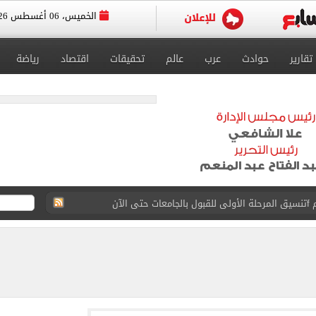
الخميس، 06 أغسطس 2026
تقارير
حوادث
عرب
عالم
تحقيقات
اقتصاد
رياضة
 إلى مثواها الأخير بعد وفاتها ليلة زفافها.. صور
ا حلال أم حرام؟.. أمين الفتوى يجيب «فيديو»
البحرين بمطار العلمين الدولى.. صور