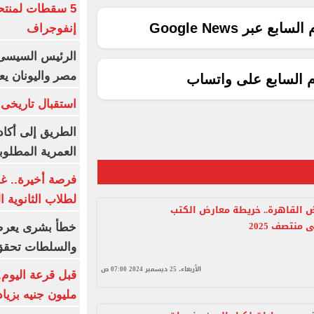
5 سقطات لمنتح
ع عبر Google News
إنفوجراف
الرئيس السيسى:
مصر واليونان يع
م السابع على واتساب
استقبال تاريخى 
الطريق إلى أكاد
العمرية المطلوبة
فرصة أخيرة.. غد
لطلاب الثانوية العام
 القاهرة.. خريطة معارض الكتب
منتصف 2025
خطأ بشرى يعرض
والسلطات تحقق
الأربعاء، 25 ديسمبر 2024 07:00 ص
مليون جنيه بزيادة 10 أض