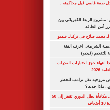
ل صفة قاضى قبل محاكمته..
 مشروع الربط الكهربائى بين
زز أمن الطاقة
لـ محمد صلاح فى تركيا.. فيديو
يمية الشرطة.. اعرف الفئة
 للتقديم (فيديو)
ا انتهاء حجز اختبارات القدرات
ة 2026
 مروحية تقل ترامب للخطر
.. ماذا حدث؟
قبل قرعة اليوم.. مكافأة بطل الدوري تقفز إلى 50
عاف