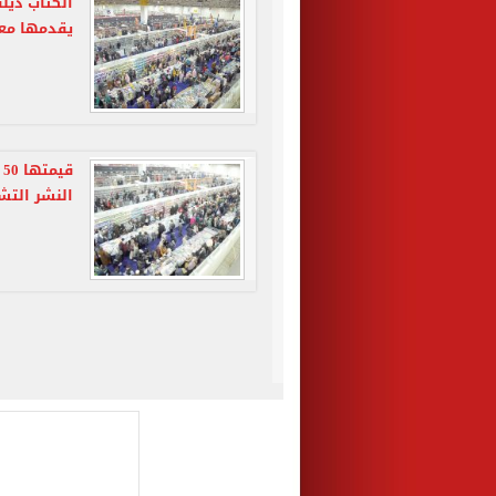
الكتاب ديل
يقدمها معرض الك
ق
النشر التش