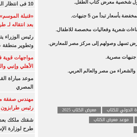
معدول شخصية معرض كتاب الطفل.
10 فى انتظار الفرعون (فيديو)
«قنبلة الموسم»
 بأسعار تبدأ من 5 جنيهات.
بعد انتقاله لـ ط
لقاءات شعرية وفعاليات مخصصة للاطفال.
رئيس الوزراء ي
عرض تسهل وصولهم إلى مركز مصر للمعارض.
وتطوير منطقة ع
مواجهات قوية فى
الأهلي وإنبي وال
والشعراء من مصر والعالم العربي.
موعد مباراة الق
المصري
مهندس صفقة مح
رئيس طرابزون 
 الدولي للكتاب
معرض الكتاب 2025
موعد معرض الكتاب
طرح لوزارة الإس