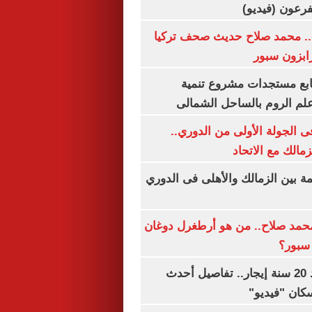
.. محمد صلاح حديث صحف تركيا
رابزون سبور
تابع مستجدات مشروع تنمية
لم الروم بالساحل الشمالى
 الجولة الأولى من الدوري..
زمالك مع الاتحاد
مة بين الزمالك والأهلى فى الدوري
مد صلاح.. من هو أرطغرل دوغان
سبور؟
شقتك ملكك بعد 20 سنة إيجار.. تفاصيل أحدث
كان "فيديو"