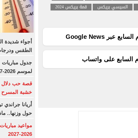
السيسي بريكس
قمة بريكس 2024
ع عبر Google News
أجواء شديدة ال
الطقس ودرجات 
م السابع على واتساب
جدول مباريات ا
لموسم 2026-2027
قصة حب دلال و
خشبة المسرح و
أريانا جراندي ت
حول وزنها.. ماذ
مواعيد مباريات
2026-2027