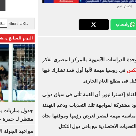
إكسترا نيوز
Short URL
واتساب
اليوم السابع Trending
دة الدراسات الآسيوية بالمركز المصرى لفكر
يكس
فى روسيا مهمة لأنها أول قمة تشارك فيها
ل فى مطلع العام الجارى.
اة إكسترا نيوز، أن القمة تأتى فى سياق دولى
 مشتركة لمواجهة تلك التحديات ودعم التهدئة
جدول مباريات بر
 مناسبة مهمة لمصر لعرض رؤيتها وموقفها تجاه
منتظر لـ حمزة ع
التحديات الاقتصادية مع باقى دول التكتل.
مواعيد الجولة ا