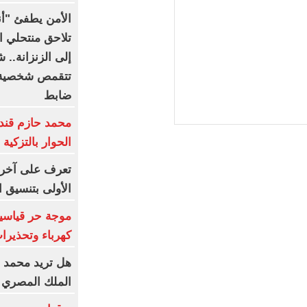
الأمن يطفئ "أنو
تلاحق منتحلي ال
إلى الزنزانة..
تتقمص شخصية 
ضابط
محمد حازم قند
الحوار بالتزكية
تعرف على آخر 
الأولى بتنسيق الج
موجة حر قياسية
كهرباء وتحذيرا
هل تريد محمد صل
الملك المصري 