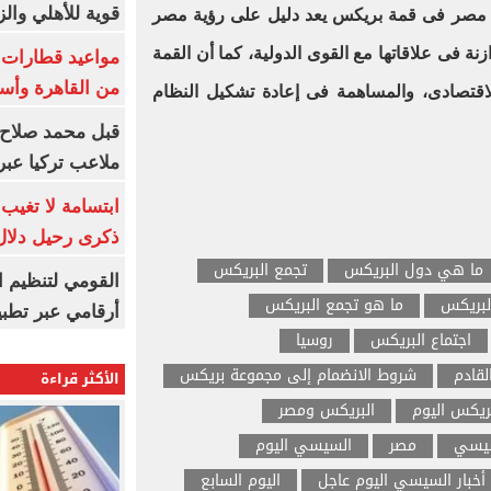
قوية للأهلي والز
مصر فى قمة بريكس يعد دليل على رؤية مصر
زنة فى علاقاتها مع القوى الدولية، كما أن القمة
من القاهرة وأس
قتصادى، والمساهمة فى إعادة تشكيل النظام
قبل محمد صلاح.
ملاعب تركيا عبر 
ابتسامة لا تغيب.
ذكرى رحيل دلال 
ما هي دول البريكس
تجمع البريكس
القومي لتنظيم ا
لبريكس
ما هو تجمع البريكس
أرقامي عبر تطبيق TRA
اجتماع البريكس
روسيا
لقادم
شروط الانضمام إلى مجموعة بريكس
الأكثر قراءة
بريكس اليوم
البريكس ومصر
سيسي
مصر
السيسي اليوم
أخبار السيسي اليوم عاجل
اليوم السابع