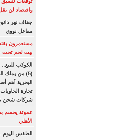
توقعات تنسيق ش
واقتصاد لن يقل ع
جفاف نهر دانوب.
مفاعل نووي
مستعمرون يقتح
بيت لحم تحت حم
الكوكب للبيع..
(5) من يملك 
شركات شحن تسيطر على
عموتة يحسم بد
الأهلي
الطقس اليوم..