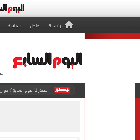
الرئيسية
عاجل
سياسة
مصدر لـ"اليوم السابع": خوان
بوتين يخطط لهجوم بري على 
هانز فليك يكافئ حمزة عبد 
السعودية وتركيا وأردوغان 
الرئيس السيسى يودّع ملك ال
أين يصلي محمد صلاح الجمع