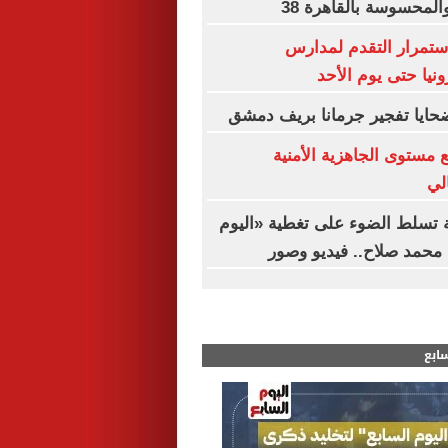
المحسوسة بالقاهرة 38
استمرار التقدم لمدارس
ونيا حتى يوم الأحد
حايا تفجير جرمانا بريف دمشق
 مستوى الجاهزية الأمنية
الي
ة تسلط الضوء على تغطية «اليوم
محمد صلاح.. فيديو وصور
سابع