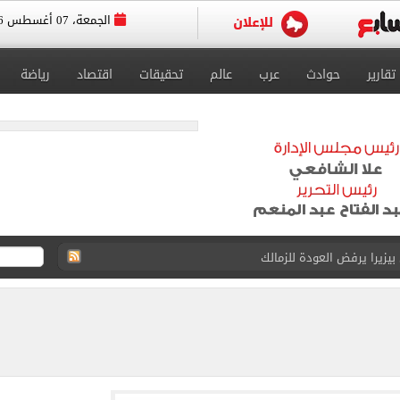
الجمعة، 07 أغسطس 2026
تقارير
حوادث
عرب
عالم
تحقيقات
اقتصاد
رياضة
 بيزيرا يرفض العودة للزمالك
دول الناتو.. ماذا سيفعل؟
الكريم بقرار جديد فى برشلونة
وباكستان يوقعون اتفاقية دفاعية فى مكة
بحرين بمطار العلمين فى ختام زيارته لمصر
ة فى تركيا؟.. صحيفة تركية تكشف التفاصيل