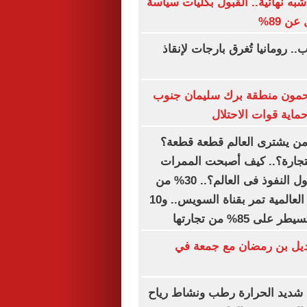
به نهائية.. القبول بكليات سياسة
ن 89%
. رومانيا تُغرق بارجات لإنقاذ
مون منطقة برك سليمان جنوب
اية قوات الاحتلال
 من يشترى العالم قطعة قطعة؟
التجارة؟.. كيف أصبحت الممرات
البحرية أهم أصول النفوذ فى العالم؟.. 30% من
تجارة الحاويات العالمية تمر بقناة السويس.. و10
 85% من تجارتها
يل بن رمضان مع جمعة في
 شديد الحرارة رطب ونشاط رياح