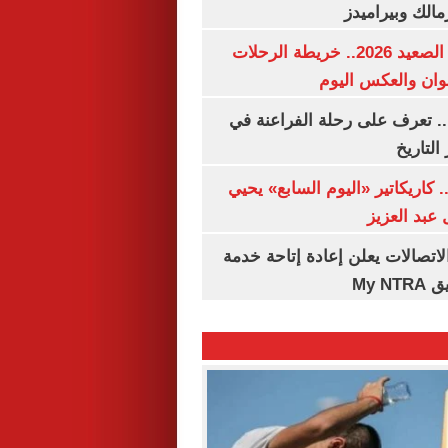
مالك وبيراميدز
مواعيد قطارات الصعيد 2026.. خريطة الرحلات
وان والعكس اليوم
. تعرف على رحلة الفراعنة في
التاريخ
. كاريكاتير «اليوم السابع» يحيي
عبد العزيز
لاتصالات يعلن إعادة إتاحة خدمة
My N