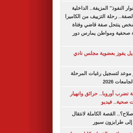
ار النفوذ" المزيفة.. الداخلية
صفة.. رحلة التزييف من الكاميرا
 شخص ينتحل صفة قاضي وفتاة
صحفية ومواطن يمارس دور
يل يفوز بعضوية مجلس نادي
موعد لتسجيل رغبات المرحلة
امعات 2026
 تضرب أوروبا.. حرائق وانهيار
ت صحية.. فيديو
اح؟.. القصة الكاملة لانتقال
إلى طرابزون سبور