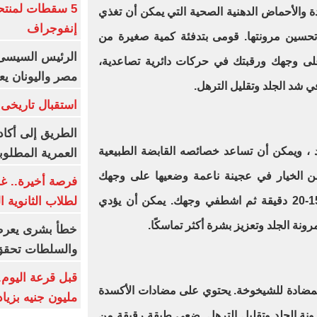
5 سقطات لمنتح
 والأحماض الدهنية الصحية التي يمكن أن تغذي
إنفوجراف
حسين مرونتها. قومى بتدفئة كمية صغيرة من
الرئيس السيسى:
على وجهك ورقبتك في حركات دائرية تصاعدية،
مصر واليونان يع
ي شد الجلد وتقليل الترهل
.
استقبال تاريخى 
الطريق إلى أكاد
د ، ويمكن أن تساعد خصائصه القابضة الطبيعية
العمرية المطلوبة
 الخيار في عجينة ناعمة وضعيها على وجهك
فرصة أخيرة.. غد
لطلاب الثانوية العام
ورقبتك. اتركيه على بشرتك لمدة 15-20 دقيقة ثم اشطفي وجهك. يمكن أن يؤدي
ونة الجلد وتعزيز بشرة أكثر تماسكًا
.
خطأ بشرى يعرض
والسلطات تحقق
مضادة للشيخوخة. يحتوي على مضادات الأكسدة
مليون جنيه بزيادة 10 أض
نة الجلد وتقليل الترهل. ضعي طبقة رقيقة من