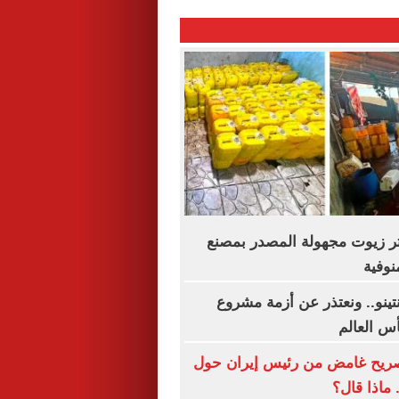
ألف لتر زيوت مجهولة المصدر بمصنع
نوفية
نتينو.. ونعتذر عن أزمة مشروع
أس العالم
تصريح غامض من رئيس إيران حول
 ماذا قال؟