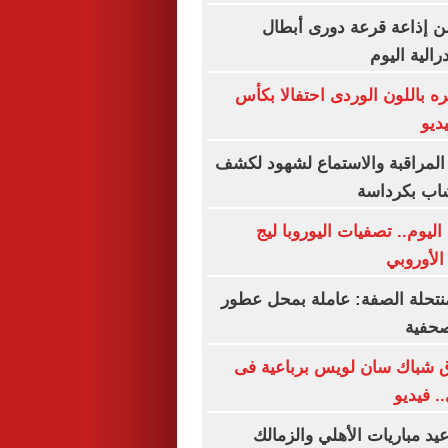
ن إذاعة قرعة دورى أبطال
رالية اليوم
 باللون الوردى احتفالا بكأس
لمراقبة والاستماع لشهود لكشف
اب بكرداسة
اليوم.. تصفيات اليوروبا ليج
الأوروبي
نتحلة الصفة: عاملة بمحل عطور
حفية
ق شباك سان لويس برباعية فى
. فيديو
د مباريات الأهلي والزمالك