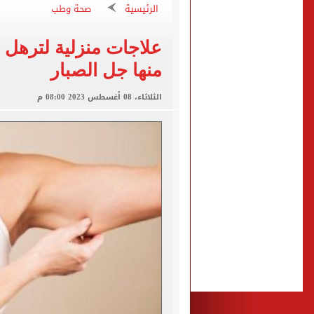
قطع المياه عن 8 مناطق بحلوان السبت المقبل لمدة 3 ساعات
الرئيسية
صحة وطب
محافظ البحيرة تعتمد نتيجة امت
علاجات منزلية لترهل ا
أون سبورت تعلن إذاعة قرعة 
منها جل الصبار
وزير النقل: مخطط شامل لزيا
الثلاثاء، 08 أغسطس 2023 08:00 م