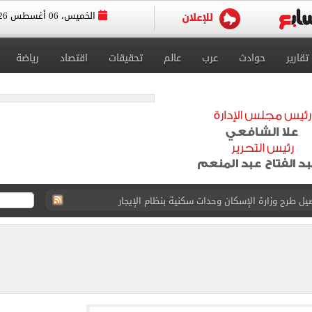
الخميس، 06 أغسطس 2026
تقارير
حوادث
عرب
عالم
تحقيقات
اقتصاد
رياضة
ل طرح وزارة الإسكان وحدات سكنية بنظام الإيجار
 6661 قميصًا للنادى.. فيديو
: عاملة بمحل عطور وانتحلت صفة صحفية
اسية ودياً.. وغياب إمام عاشور
 في إطلاق نار بولاية نورث كارولينا