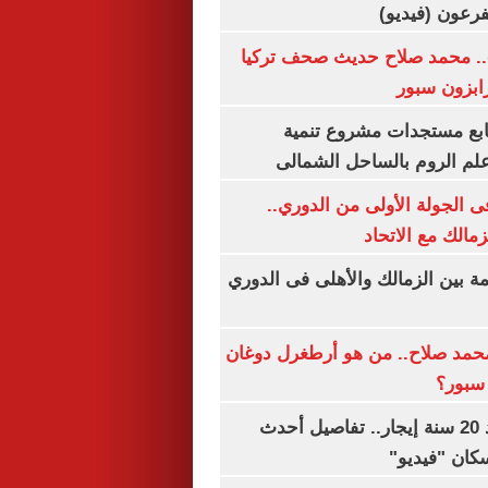
.. محمد صلاح حديث صحف تركيا
رابزون سبور
تابع مستجدات مشروع تنمية
لم الروم بالساحل الشمالى
 الجولة الأولى من الدوري..
زمالك مع الاتحاد
مة بين الزمالك والأهلى فى الدوري
مد صلاح.. من هو أرطغرل دوغان
سبور؟
شقتك ملكك بعد 20 سنة إيجار.. تفاصيل أحدث
كان "فيديو"