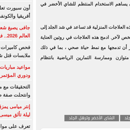
أن يساهم الاستخدام المنتظم للشاي الأخضر في
أون سبورت تعل
أفريقيا والكونفد
 العلاجات المنزلية قد تساعد في شد الجلد إلى
جافى يصبغ شعره
العالم 2026.. فيديو
ص لآخر. ادمج هذه العلاجات في روتين العناية
فحص كاميرات ا
ر أن تدمجها مع نمط حياة صحي ، بما في ذلك
ملابسات قتل ش
وازن وممارسة التمارين الرياضية بانتظام
مواعيد مباريات 
ودوري المؤتمر 
التحقيقات مع م
وانتحلت صفة ص
إنتر ميامى يمز
ليلة تألق ميسى.
لد
الشاى الأخضر وترهل الجلد
تعرف على مواعي