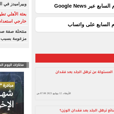
وبيراميدز في ال
ع عبر Google News
بعثة الأهلي تطي
خارجي استعدادا
م السابع على واتساب
منتحلة صفة صح
مزعومة بسبب خ
مختارات اليوم ال
 المسئولة عن ترهل الجلد بعد فقدان
الأربعاء، 12 يوليو 2023 07:00 ص
ئع ترهل الجلد بعد فقدان الوزن؟