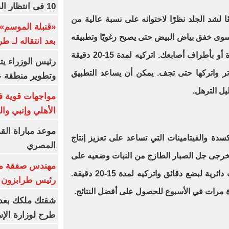
10 فى انتظار الفرعون (فيديو)
عًا لشد الجلد نظرًا لاحتوائه على نسبة عالية من
«قنبلة الموسم»
وى خفق بياض البيض حتى يصبح رغويًا وتطبيقه
بعد انتقاله لـ ط
على وجهك ورقبتك باستخدام فرشاة أو بأطراف أصابعك. اتركيه لمدة 15-20 دقيقة
رئيس الوزراء ي
ر واتركها حتى تجف. يمكن أن يساعد التطبيق
وتطوير منطقة ع
يل الترهل
.
مواجهات قوية فى
الأهلي وإنبي وال
موعد مباراة الق
دة والفيتامينات التي تساعد على تعزيز إنتاج
المصري
تخرجى جل الصبار الطازج من النبات وضعيه على
مهندس صفقة مح
وجهك ورقبتك. دلكي بلطف بحركات دائرية لبضع دقائق واتركيه لمدة 15-20 دقيقة.
رئيس طرابزون 
ة مرات في الأسبوع للحصول على أفضل النتائج
.
طرح لوزارة الإس