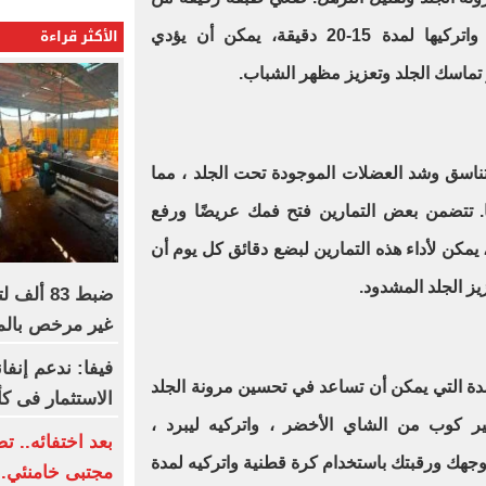
الأكثر قراءة
العسل الخام على وجهك ورقبتك واتركيها لمدة 15-20 دقيقة، يمكن أن يؤدي
 تماسك الجلد وتعزيز مظهر الشباب
.
ناسق وشد العضلات الموجودة تحت الجلد ، مما
ا. تتضمن بعض التمارين فتح فمك عريضًا ورفع
يمكن لأداء هذه التمارين لبضع دقائق كل يوم أن
ز الجلد المشدود
.
ضبط 83 
غير مرخص بالم
فيفا: ندعم إنفا
ة التي يمكن أن تساعد في تحسين مرونة الجلد
الاستثمار فى ك
ر كوب من الشاي الأخضر ، واتركيه ليبرد ،
بعد اختفائه.. 
جهك ورقبتك باستخدام كرة قطنية واتركيه لمدة
مجتبى خامنئي..