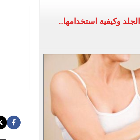
حانات الدور الثاني للإعدادية بنسبة نجاح 100%
لجلد وكيفية استخدامها..
دورى أبطال أفريقيا والكونفدرالية اليوم
دة حصة مصر من تجارة الترانزيت ودعم حركة التجارة