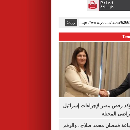
Copy
يؤكد رفض مصر لإجراءات إسرائيل
لأراضى المحتلة
باعة قمصان محمد صلاح.. والرقم