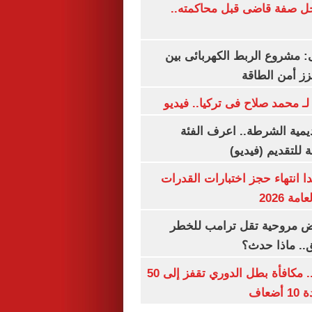
ل صفة قاضى قبل محاكمته..
 مشروع الربط الكهربائى بين
زز أمن الطاقة
لـ محمد صلاح فى تركيا.. فيديو
يمية الشرطة.. اعرف الفئة
 للتقديم (فيديو)
ا انتهاء حجز اختبارات القدرات
ة 2026
 مروحية تقل ترامب للخطر
.. ماذا حدث؟
قبل قرعة اليوم.. مكافأة بطل الدوري تقفز إلى 50
عاف