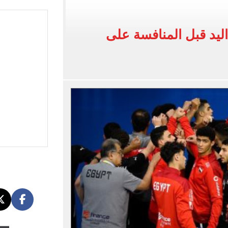
لفاخر فى طرابزون.. صور
يد قبل المنافسة على
ون سبور رخصة مشاركة محمد صلاح
القاضي المزيف: اشتريت بدلتين من سوق الجمعة واستأجرت بودي جارد عشان أتقن الشخصية
ة الأهلي على كأس خوان جامبر