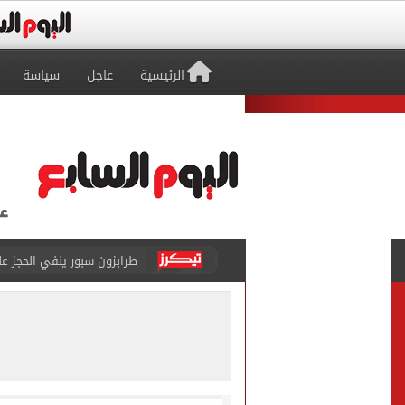
الرئيسية
عاجل
سياسة
طرابزون سبور ينفي الحجز 
منتخب ناشئات كرة اليد يخسر أمام إسبانيا 27 - 26 ف
قفزة أعادت الزمن الجميل..
الأهلي ينهي مرانه الأول ف
انطلاق مباراة مصر وإسبانيا