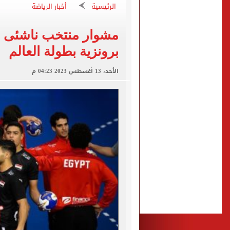
الزمالك يبلغ 4 لاعبين بعدم التواجد مع الفريق الأول بالموسم الجديد
الرئيسية
أخبار الرياضة
الكشف عن قصر محمد صلاح ا
مشوار منتخب ناشئى ال
الاتحاد التركي يمنح طرابز
برونزية بطولة العالم
برشلونة يطرح تذاكر مواجه
الأحد، 13 أغسطس 2023 04:23 م