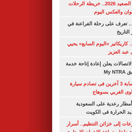
مواعيد قطارات الصعيد 2026.. خريطة الرحلات
وان والعكس اليوم
. تعرف على رحلة الفراعنة في
التاريخ
. كاريكاتير «اليوم السابع» يحيي
عبد العزيز
لاتصالات يعلن إعادة إتاحة خدمة
My N
مصرع سيدة وإصابة 3 آخرين فى تصادم سيارة
وى الغربي بسوهاج
مطار رعدية على السعودية
يد الحرارة فى الكويت
عات إلى خزائن التنظيم.. أسرار