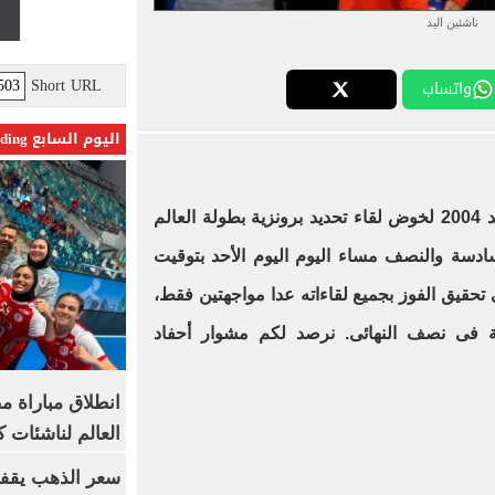
ناشئين اليد
Short URL
واتساب
اليوم السابع Trending
مواليد 2004 لخوض لقاء تحديد برونزية بطولة العالم
ادسة والنصف مساء اليوم اليوم الأحد بتوقيت
 تحقيق الفوز بجميع لقاءاته عدا مواجهتين فقط،
نية فى نصف النهائى. نرصد لكم مشوار أحفاد
انطلاق مباراة م
العالم لناشئات ك
سعر الذهب يقفز