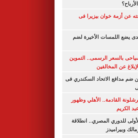
لأرباح؟
ته عن أزمة خوان بيزيرا فى
ندى يضع اللمسات الأخيرة لضم
سياحى بالسعر الرسمى.. التموين
بلاغ عن المخالفين
 ضم مدافع الاتحاد السكندري فى
ى
شلونة القادمة.. الأهلي وظهور
بد الكريم
لأولى للدوري المصري.. انطلاقة
مالك وبيراميدز