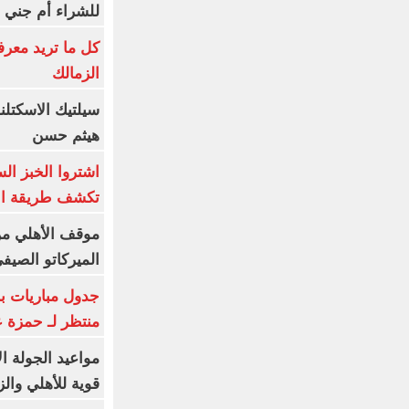
للشراء أم جني ا
كل ما تريد معرف
الزمالك
سيلتيك الاسكتل
هيثم حسن
اشتروا الخبز ال
تكشف طريقة الإ
موقف الأهلي من
الميركاتو الصيف
جدول مباريات بر
منتظر لـ حمزة ع
مواعيد الجولة ا
قوية للأهلي والز