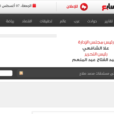
الجمعة، 07 أغسطس 2026
تقارير
حوادث
عرب
عالم
تحقيقات
اقتصاد
رياضة
على مستحقات محمد صلاح
ى نصف نهائى بطولة العالم
 رأسية وائل جمعة فى مران الأهلي تستحضر أمجاد الصخرة
ى معسكر إسبانيا.. جلسة عموتة وفقرة بدنية.. صور
 فى نصف نهائي بطولة العالم لناشئات كرة اليد