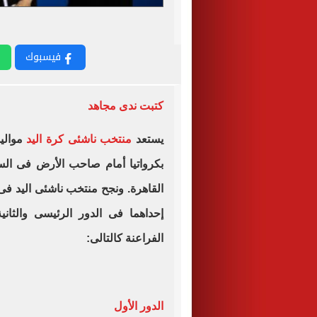
فيسبوك
كتبت ندى مجاهد
يستعد
منتخب ناشئى كرة اليد
بكرواتيا أمام صاحب الأرض فى الس
القاهرة. ونجح منتخب ناشئى اليد فى
إحداهما فى الدور الرئيسى والثا
الفراعنة كالتالى:
الدور الأول