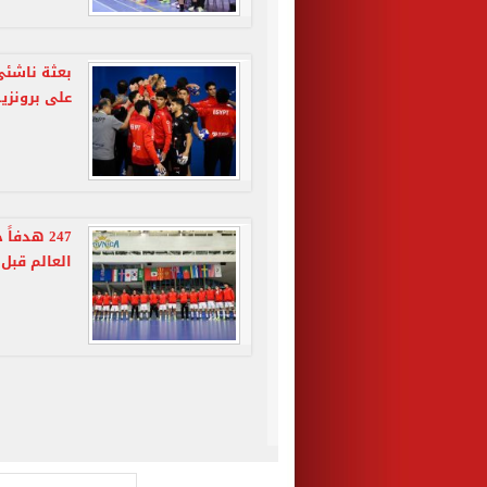
بعثة ناشئى 
على برونزية
247 هدف
العالم قبل 