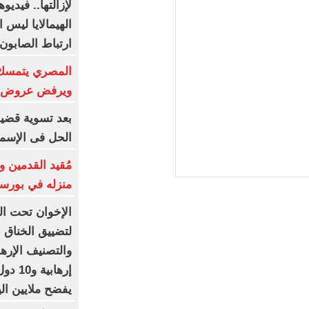
لإزالتها.. فيديو
الهيمالايا ليس
ارتباط الصابون
المصري يتمسك 
ويرفض عروض ال
الحل فى الإسم
مُقيد القدمين 
منزله في بورسع
الإخوان تحت ال
لتضييق الخناق 
والتصنيف الإرهاب
إرهاب
يفضح ملايين الي