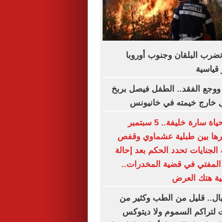
تضرب البلقان وجنوب أوروبا
قياسية
ة ووجع الفقد.. الطفل فيصل بربخ
ل خارج خيمته في خانيونس
أخطر يوم في حياة سارة خليفة.. 5 سبتمبر
ها بين طبلية عشماوي وقفص
 الجنايات تحدد الحكم بعد إحالة
 المفتي في قضية المخدرات..
ة هتك العرض
ل.. قليل من الطب وكثير من
ات لتراكم السموم ولا ديتوكس