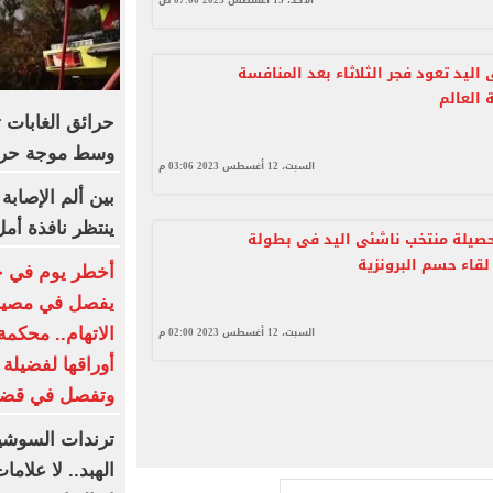
الأحد، 13 أغسطس 2023 07:00 ص
اليد تعود فجر الثلاثاء بعد المنافسة
 العالم
حرائق الغابات 
وسط موجة حر 
السبت، 12 أغسطس 2023 03:06 م
بين ألم الإصاب
ينتظر نافذة أم
اً حصيلة منتخب ناشئى اليد فى بطولة
لقاء حسم البرونزية
يفصل في مصير
السبت، 12 أغسطس 2023 02:00 م
الاتهام.. محكمة
أوراقها لفضيلة
وتفصل في قضي
ترندات السوشيا
الهبد.. لا علام