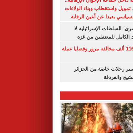
 داخل جماعة الإخوان الإرهابية..
تمويل واستقطاب وبناء الولاءات
لسياسي بعيدا عن أعين الرقابة
رى: السلطات الإسرائيلية لا
الكامل للمعتقلين من غزة
الداخلية تضبط 116 ألف مخالفة مرور وقضايا عملة
ير رحلات خاصة من الجزائر
لشيخ والغردقة