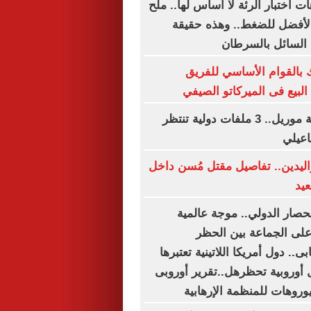
هات اختبار الرئة لا أساس لها.. ملح
 الأفضل للضغط.. وهذه حقيقة
 السائل بالسرطان
بالقوام الأساسي للفريق
بيع فى الميركاتو الصيفي
بعد تسوية قضية موريل.. 3 ملفات دولية تنتظر
اعيلي
واليدين.. تفاصيل مقتل مُسن داخل
يد
حصار الدولي.. موجة عالمية
على الجماعة بين الحظر
ى.. دول أمريكا اللاتينية تعتبرها
ية و10 دول أوروبية تحظرهل..تقرير أوروبى
وروهات للمنظمة الإرهابية