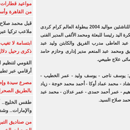
من القاهرة وأس
قبل محمد صلاح.
وتضم بعثة منتخبنا الوطنى المصرى للناشئين مواليد 2004 ببطولة العالم كرام كردى
ملاعب تركيا عبر 
 اليد رئيسا للبعثة ومحمد الألفى المدير الفنى
ابتسامة لا تغيب.
 عبد العاطى مدرب الفريق والكابتن وليد عبد
ذكرى رحيل دلال 
ومحمد عبد المنعم مدير إدارى وحازم حامد
ائى علاج طبيعي.
القومي لتنظيم ا
أرقامي عبر تطبيق TRA
من: يوسف ناجى - يوسف وليد - عمر الخطيب -
اد - محمد عماد أوكا - أحمد محمد خوجة - زياد
بالطريق الصحرا
راهيم - عمر أحمد حمدى - عمر عدلان - محمد عبد
محمد صلاح السيد.
طقس الخليج.. أ
والإمارات.. وشد
من صناديق التبر