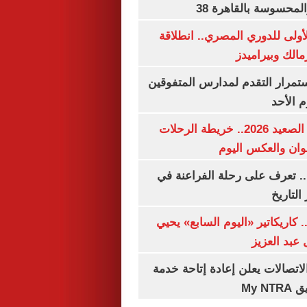
لمحسوسة بالقاهرة 38
لأولى للدوري المصري.. انطلاقة
مالك وبيراميدز
استمرار التقدم لمدارس المتفوقين
م الأحد
مواعيد قطارات الصعيد 2026.. خريطة الرحلات
وان والعكس اليوم
. تعرف على رحلة الفراعنة في
التاريخ
. كاريكاتير «اليوم السابع» يحيي
عبد العزيز
لاتصالات يعلن إعادة إتاحة خدمة
My N