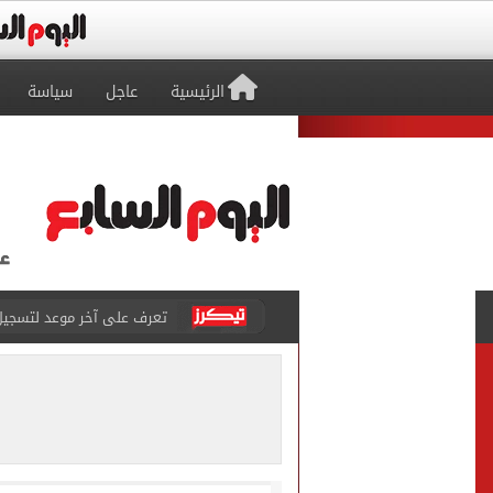
الرئيسية
عاجل
سياسة
متى تنتهى تظلمات الثانوية العامة 2026.. والفترة المتبقية
بيزيرا يتمسك بالرحيل عن ال
هل تريد محمد صلاح؟.. القصة
توقعات تنسيق شبه نهائية.. 
مكتب التنسيق: إتاحة تعديل