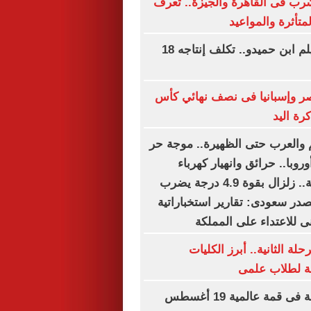
شرب فى القاهرة والجيزة.. تعرف
تأثرة والمواعيد
69 عاما على فيلم ابن حميدو.. تكلف إنتاجه 18
صر وإسبانيا فى نصف نهائي كأس
رة اليد
لم والعرب حتى الظهيرة.. موجة حر
وبا.. حرائق وانهيار كهرباء
وتحذيرات صحية.. زلزال بقوة 4.9 درجة يضرب
صدر سعودى: تقارير استخباراتية
ى للاعتداء على المملكة
لة الثانية.. أبرز الكليات
حة لطلاب علمى
الأهلي وبرشلونة فى قمة عالمية 19 أغسطس