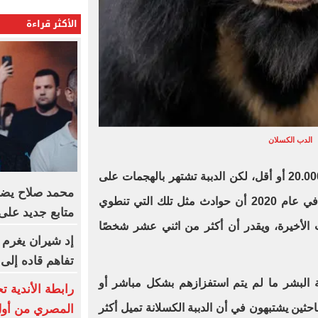
الأكثر قراءة
الدب الكسلان
لم يبق في البرية سوى ما يقدر بـ 20.000 أو أقل، لكن الدببة تشتهر بالهجمات على
البشر، ذكرت ناشيونال جيوغرافيك في عام 2020 أن حوادث مثل تلك التي تنطوي
متابع جديد على في
الأخيرة، ويقدر أن أكثر من اثني عشر شخصًا
إد شيران يغرم 
تفاهم قاده إلى
ة البشر ما لم يتم استفزازهم بشكل مباشر أو
رابطة الأندية 
حثين يشتبهون في أن الدببة الكسلانة تميل أكثر
المصري من أول 