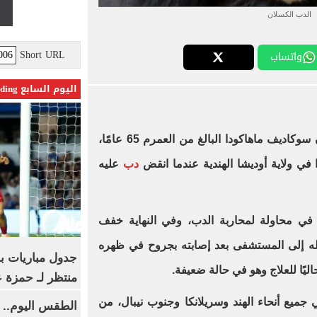
الدب الكسلان
Short URL
واتساب
اليوم السابع Trending
ذكرت صحيفة "تايمز أوف إنديا"، أن سوكاديف ماهاكودا البالغ من العمرم 65 عامًا،
دا في ولاية أوديشا الهندية عندما انقض
دب
عليه
 في محاولة لمحاربة الدب، وفي النهاية خفف
قله إلى المستشفى بعد إصابته بجروح في ظهره
جدول مباريات بر
يًا للعلاج وهو في حالة ضعيفة
.
منتظر لـ حمزة ع
جميع أنحاء الهند وسريلانكا وجنوب نيبال، من
الطقس اليوم.. 