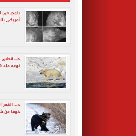
بلوجر فى ن
أمريكى بالتقاطه 00
دب قطبى ي
نوعه منذ 30 عاما بولاية ألاسكا
دب القمر ال
خوفا من شب