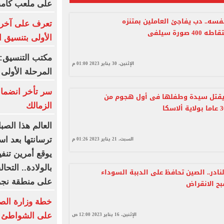
على ملعب كامب
فسه.. دب يفاجئ العاملين بمتنزه
تعرف على آخر 
4 صورة سيلفى
الأولى بتنسيق الج
مكتب التنسيق: 
الإثنين، 30 يناير 2023 01:00 م
المرحلة الأولى
سر تأخر انضما
قتل سيدة وطفلها فى أول هجوم من
الزمالك
العالم هذا الصب
السبت، 21 يناير 2023 01:26 م
ترسانتها بعد اس
يوقع أمرين تنف
نادر.. الصين تحافظ على الدببة السوداء
على منطقة نجر
ح الانقراض
خطة وزارة الصح
الإثنين، 16 يناير 2023 12:00 ص
على الشواطئ و