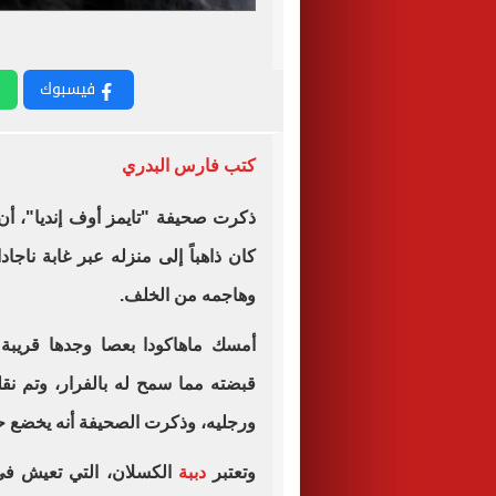
فيسبوك
كتب فارس البدري
كان ذاهباً إلى منزله عبر غابة ناجا
وهاجمه من الخلف
.
أمسك ماهاكودا بعصا وجدها قريبة
قبضته مما سمح له بالفرار، وتم ن
ورجليه، وذكرت الصحيفة أنه يخضع حال
وتعتبر
دببة
الكسلان، التي تعيش في 