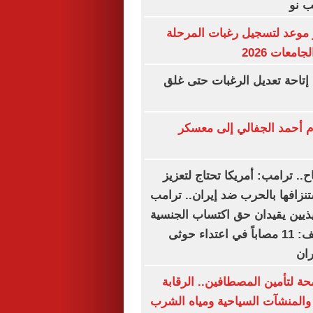
 نو
موعد لتسجيل رغبات المرحلة
امعات 2026
إتاحة تعديل الرغبات حتى غلق
م أحمد الجفالي إلى معسكر
اح.. ترامب: أمريكا تحتاج لتعزيز
تنزافها بالحرب ضد إيران.. ترامب
يذيين يقيدان حق اكتساب الجنسية
بالولادة.. التحالف: 11 مصاباً في اعتداء حوثى
ان
ة لتأمين المصطافين.. الرقابة
المنشآت السياحية ومياه الشرب