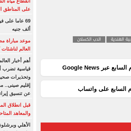
انقطاع مياه ال
على المناطق الم
ألف جنيه
ببة الهندية
الدب الكسلان
موعد مباراة م
العالم لناشئات ك
أهم أخبار العا
ع عبر Google News
قياسية تضرب أور
إقليم صينى.. م
م السابع على واتساب
عن تنسيق إيران
قبل انطلاق المرح
والمعاهد المتا