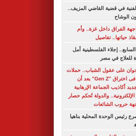
الفنية في قضية القاضي المزيف..
ن الوشاح
هة الفراق داخل غزة.. وأم
قاذ حياتها.. تفاصيل
السابع.. إجلاء الفلسطينية أمل
 للعلاج في مصر
وان على عقول الشباب.. حملات
التضليل تفشل فى اختراق "Gen Z" بعد أن
يد أكاذيب الجماعة الإرهابية
لإلكترونية.. والدولة تُحكم حصار
هة حروب الشائعات
ع رئيس الوحدة المحلية بناهيا