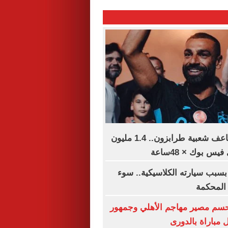
محمد صلاح يضاعف شعبية طرابزون.. 1.4 مليون
س بوك × 48ساعة
بسبب سيارته الكلاسيكية.. سوء
 المحكمة
تحسم مصير مهاجم الأهلي وجمهور
مباراة بالدورى