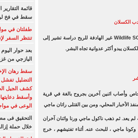
قائمة التقارير 
سقط في فخ لو
دب الكسلان
طفلتان في مواج
تنتظر السفر لإن
Wildlife 
غير الهادفة للربح دراسة تشير إلى
كسلان يبدو أكثر عدوانية تجاه البشر
.
بعد حوار اليوم 
اليازجي من غزة
سقط رهان الإخ
شر
كشف الجيل الجد
 ثلاثة أشخاص وأصاب اثنين آخرين بجروح بالغة في قرية
وأسقط دعايتها ا
فذ الأخبار المحلي، ومن بين القتلى راتان ماجي
الوعى في مواج
التحقيق فى مصر
م يعد. ثم ذهب ناكول ماجي ورنا واثنان آخران
خلال حملة إزالة
كونا ماجي ، للبحث عنه. أثناء تفتيشهم ، خرج