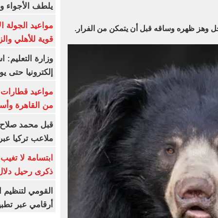
يلطف الأجواء وا
مواعيد الجولة ا
 وهز ظهره وساقه قبل أن يتمكن من الفرار.
قوية للأهلي والز
وزارة التعليم: 
إلكترونيا حتى يو
من القاهرة وأس
قبل محمد صلاح.
ملاعب تركيا عبر 
ابتسامة لا تغيب.
ذكرى رحيل دلال 
القومي لتنظيم ا
أرقامي عبر تطبيق TRA