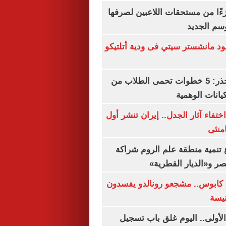
ءًا من مستحقات اللاعبين لصرفها
سم الجديد
 مانشستر سيتي فى ودية أتلتيكو
التعليم العالى تحذر: 5 خطوات تحمى الطلاب من
يانات الوهمية
ن اختفاء آثار الجدل.. إيران تنشر أول
منئى
تنمية منطقة علم الروم شراكة
صر و«الديار القطرية»
كابوس.. مشجعو رونالدو يفسدون
نيسة
لأولى.. اليوم غلق باب تسجيل