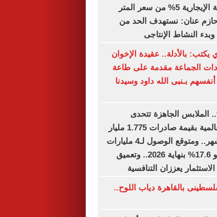
الصناعية: القيمة الإيجارية 5% من سعر المتر
ء حازم عنان: نستهدف الحد من
وبدء النشاط الإنتاجى
 يكتب: بالأدلة.. عقيدة الإخوان
دات الجماعة مقدمة على طاعة
أنفسهم بـنبى الله داود وسيدنا
ل نمو 15%.. الملابس الجاهزة تتحدى
الاضطرابات العالمية بقيمة صادرات 1.775 مليار
دولار خلال 6 أشهر.. ومتوقع الوصول لـ4 مليارات
دولار بمعدل نمو 17.6% بنهاية 2026.. وتعميق
استثمار يعززان التنافسية
لسطينى بالقاهرة دياب اللوح..