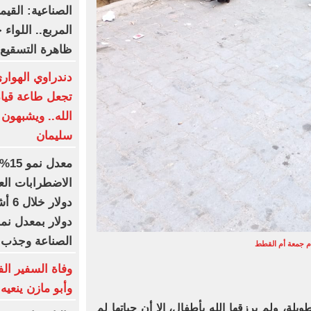
المربع.. اللوا
ظاهرة التسقيع 
دندراوي الهواري
تجعل طاعة قيا
الله.. ويشبهون 
سليمان
معد
الصناعة وجذب ال
م جمعة أم القطط
وفاة السفير الف
وأبو مازن ينعيه
، ولم يرزقها الله بأطفال، إلا أن حياتها لم