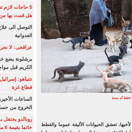
5 حاجات لازم ت
هل قمت بها من
التوصل الى علاج
العدوانية
عراقجى: لا نجرى
برشلونة يضع خط
الكريم قبل مواج
قطاع غزة
قطط أم جمعة
الساعات الأخير
الخروج من حسا
رونالدو يحتفل ب
 لأخيها، تعشق الحيوانات الأليفة عموما والقطط
خاتما بقيمة 6 ملايين يورو