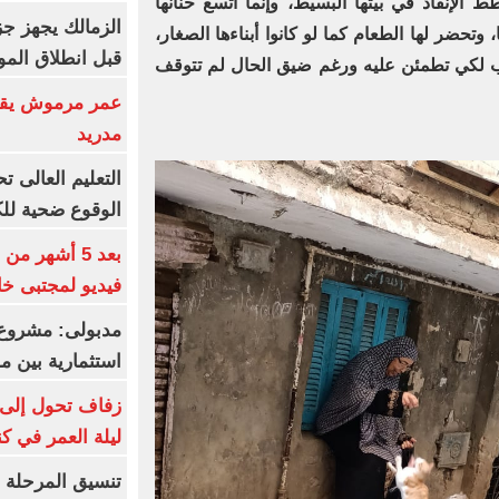
الإنقاذ في بيتها البسيط، وإنما اتسع حنانها
الزمالك يجهز جز
تحضر لها الطعام كما لو كانوا أبناءها الصغار،
قبل انطلاق المو
ب لكي تطمئن عليه ورغم ضيق الحال لم تتوقف
عمر مرموش يقود
مدريد
الوقوع ضحية للك
بعد 5 أشهر م
فيديو لمجتبى خا
مدبولى: مشروع 
استثمارية بين م
زفاف تحول إلى 
ليلة العمر في ك
تنسيق المرحلة ا