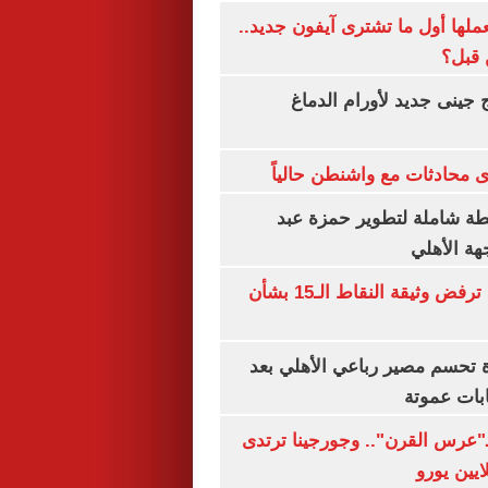
عملها أول ما تشترى آيفون جديد..
 قبل؟
 جينى جديد لأورام الدماغ
 محادثات مع واشنطن حالياً
ة شاملة لتطوير حمزة عبد
هة الأهلي
نتنياهو: إسرائيل ترفض وثيقة النقاط الـ15 بشأن
ة تحسم مصير رباعي الأهلي بعد
بات عموتة
ـ"عرس القرن".. وجورجينا ترتدى