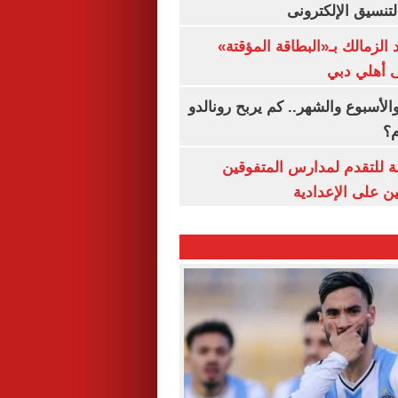
لتنسيق الإلكترونى
 الزمالك بـ«البطاقة المؤقتة»
لى أهلي دبي
الأسبوع والشهر.. كم يربح رونالدو
م؟
ة للتقدم لمدارس المتفوقين
ين على الإعدادية