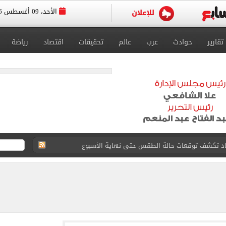
الأحد، 09 أغسطس 2026
تقارير
حوادث
عرب
عالم
تحقيقات
اقتصاد
رياضة
از أمريكية تجذب عملاء بطريقة مبتكرة.. فيديو
وميل بعد تطويره
بزون.. عروض وحملات تجارية لدعم النادي (فيديو)
الأول من مباراة برونزية العالم