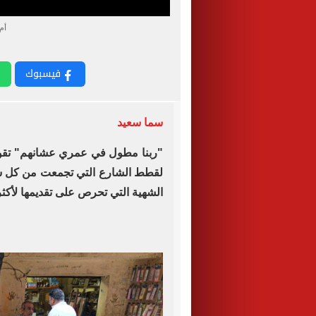
أم
فيسبوك
سما سعيد
"ربنا مطول في عمري عشانهم" تقوله
لقطط الشارع التي تجمعت من كل شو
الشهية التي تحرص على تقديمها لأكثر من 30 قطة ك