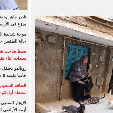
ناصر ماهر يخضع
بجزع فى الأربط
موجة شديدة الح
حالة الطقس حتى
ضبط صاحب شركة
سيدات أثناء تق
رونالدو يحتفل 
خاتما بقيمة 6 ملايين يورو
الطاقة السعودي
مصفاة أرامكو 
الإيجار المنتهى 
أزمة الأراضى ال