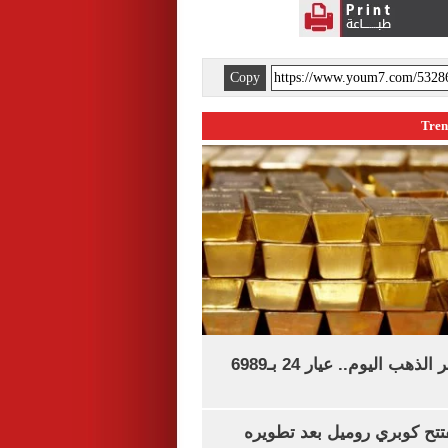
Copy
آخر تحديث لسعر الذهب اليوم.. عيار 24 بـ6989
تتح كوبري روميل بعد تطويره