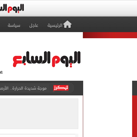
الرئيسية
عاجل
سياسة
الرقص مقابل الخصم.. محطة غ
رئيس الوزراء يفتتح كوبري ر
محمد صلاح يشعل اقتصاد طرا
منتخب ناشئات كرة اليد يتأخر أمام الدنمارك 12-11 بالشوط 
92 ألف و800 طالب يسجلون الرغبات فى تنسيق المرحلة الأولى للقبول بالجامعات