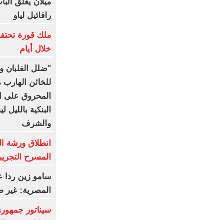
ميلان يغلق البا
رافائيل لياو
ملك قورة تحتف
خلال أيام
"ضلل الغلبان وا
للخائن الهارب 
المحروق على ال
البنكية بالليل 
والشرف
المسرح التجريب
سامو زين ردا ع
المصرية: غير 
سيناتور جمهور