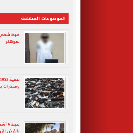
الموضوعات المتعلقة
ضبط شخص س
سوهاج
ومخدرات ب
ضبط 6
بالأرض الز