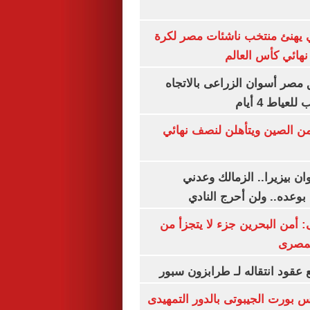
يهنئ منتخب ناشئات مصر لكرة
نهائي كأس العالم
مصر أسوان الزراعى بالاتجاه
عياط 4 أيام
من الصين ويتأهلن لنصف نهائي
ان بيزيرا.. الزمالك وعدني
بوعده.. ولن أحرج النادي
أمن البحرين جزء لا يتجزأ من
لمصرى
عقود انتقاله لـ طرابزون سبور
س بورت الجيبوتى بالدور التمهيدى