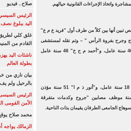
صلاح.. فيديو
اجرة واتخاذ الإجراءات القانونية حيالهم
.
الرئيس السيسي 
اليد ببلوغ نصف 
ص تبين أنها بين كلاً من طرف أول "فريد ع م ع"
غلق كلي لطريق 
تجاج وجرح بفروة الرأس " – وتم نقله لمستشفى
القادم من المنيب لل
سوهاج الجامعى و"أحمد م ع م" 46 سنة عامل، و"أحمد م ح خ" 46 سنة عامل
ناشئات اليد يهز
بطولة العالم
بيان ناري من خو
بالرحيل ولم يف 
وبين طرف ثان "مصطفى ا ذ م" 18 سنة عامل، و"أنور ذ م ا" 51 سنة مؤذن
الرئيس السيسى: 
وقاف، و"محمود ذ م ا" 54 سنة موظف مصابين "جروح وكدمات متفرقة
الأمن القومى ا
وهاج الجامعى الطرفان يقيمان بذات الناحية
.
محمد صلاح يوقع 
الزمالك يواجه أ