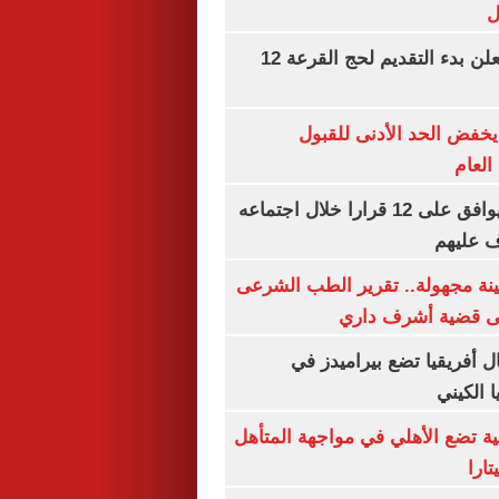
ل
وزارة الداخلية تعلن بدء التقديم لحج القرعة 12
يخفض الحد الأدنى للقبول
العام
مجلس الوزراء يوافق على 12 قرارا خلال اجتماعه
ف عليهم
ينة مجهولة.. تقرير الطب الشرعى
ى قضية أشرف داري
 أفريقيا تضع بيراميدز في
 الكيني
ية تضع الأهلي في مواجهة المتأهل
ارا