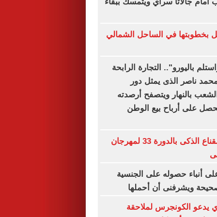
ب أمام جالاتا سراي ويتمسك ببقاء
ل بخطوبتها في الساحل الشمالي
ستلم باليورو".. التجارة الرابحة
محمد ناصر الذى يمثل دور
شعب بالنهار ويتصفح أرصدته
ليحصل على أرباح بيع الوطن
انطلاق ورشة القناع الذكى بالدورة 33 لمهرجان
ى
لى أنباء حصوله على الجنسية
صحيحة ويشرفنى أن أحملها
ي يدعو الكونجرس لملاحقة