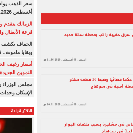
أغسطس 2026.. بكم سعر عيار 21؟
الزمالك يتقدم و
قرعة الأبطال وال
رق حقيبة راكب بمحطة سكة حديد
الجفاف يكشف أس
وبقايا ماموث.. 
السبت، 08 أغسطس 2020 11:36 ص
أسعار رغيف الخب
التموين الجديدة
تنفيذ 1055 حكما قضائيا وضبط 50 قطعة سلاح
مجلس الوزراء 
حملة أمنية فى سوهاج
الإسكان وحدات س
السبت، 08 أغسطس 2020 10:41 ص
الأكثر قراءة
 أشخاص فى مشاجرة بسبب خلافات الجوار
راعية فى سوهاج