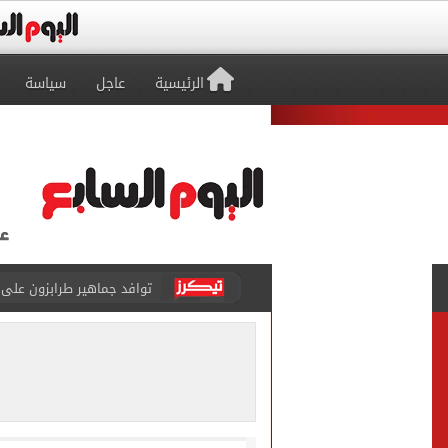
الرئيسية
عاجل
سياسة
غلق كلى بشارع 26 يوليو بالاتجاه القادم من كوبرى 15 مايو لميدان لبنان
محافظ الأقصر يخفض الحد الأدنى
الرئيس السيسي يهنئ منتخب
ضبط شخص انتحل صفة ضابط 
ملك قورة تحتفل بخطوبتها 