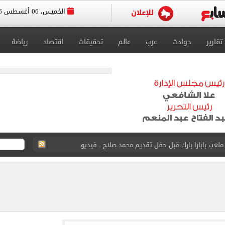
الخميس، 06 أغسطس 2026
تقارير
حوادث
عرب
عالم
تحقيقات
اقتصاد
رياضة
 لتنسيق القبول بالثانوى العام إلى 232 درجة
 ناشئات مصر لكرة اليد ببلوغ نصف نهائي كأس العالم
واستوقف السيارات بالشارع لفحصها
في الساحل الشمالي خلال أيام