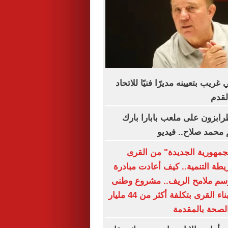
ريب بتعيينه مديرًا فنيًا للاتحاد
لقدم
رابزون على ملعب بابارا بارك
محمد صلاح.. فيديو
جمهورية الجديدة" من القرى
يطة التنمية.. كيف أعادت مبادرة
رسم ملامح الريف.. مشروع وطنى
متكامل لإعادة بناء القرى بتكلفة أكثر من 44 مليار
الصحة بالمقدمة