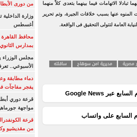
بادلا الاتهامات فيما بينهما بتعدى كلاً منهما
من دورى الأبطا
 المنوه عنها بسبب خلافات الجيرة، وتم تحرير
أغسطس
ابة العامة لتتولى التحقيق فى الواقعة
.
محافظ القاهرة 
بمدارس الثانوي 
ر مصرية
مديرية امن سوهاج
ساقلته
الأسبوعي.. تعر
دماء مطابقة وع
يفجر مفاجآت ف
ع عبر Google News
قرعة دوري أبطال
مواجهة جورماهيا
م السابع على واتساب
قرعة الكونفدرال
من مقديشيو وكيت