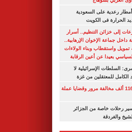
وى الغربي بسوهاج
مطار رعدية على السعودية
يد الحرارة فى الكويت
عات إلى خزائن التنظيم.. أسرار
 داخل جماعة الإخوان الإرهابية..
تمويل واستقطاب وبناء الولاءات
لسياسي بعيدا عن أعين الرقابة
رى: السلطات الإسرائيلية لا
الكامل للمعتقلين من غزة
الداخلية تضبط 116 ألف مخالفة مرور وقضايا عملة
ير رحلات خاصة من الجزائر
لشيخ والغردقة