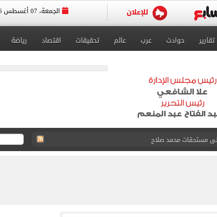
الجمعة، 07 أغسطس 2026
تقارير
حوادث
عرب
عالم
تحقيقات
اقتصاد
رياضة
على مستحقات محمد صلاح
ى نصف نهائى بطولة العالم
 رأسية وائل جمعة فى مران الأهلي تستحضر أمجاد الصخرة
ى معسكر إسبانيا.. جلسة عموتة وفقرة بدنية.. صور
 فى نصف نهائي بطولة العالم لناشئات كرة اليد