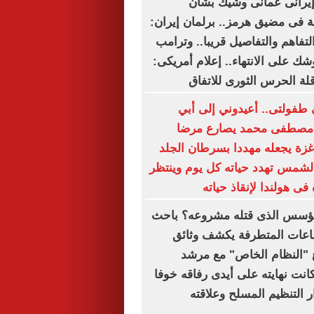
إيرانى عمانى وشيك بشأن
ة فى مضيق هرمز.. برلمان إيران:
لتفاهم والتفاصيل قريبا.. وترامب
ك على الانتهاء.. إعلام أمريكى:
ة الحرس الثورى للاتفاق
طفولتى.. أعيدوني إلى أبي
ل مصطفى محمد يصارع مرضا
 غزة يجعله مهددا بسرطان الجلد
الشمس تهدد حياته كل يوم وينتظر
فى هولندا لإنقاذ حياته
المؤسس الذى قتله مشروعه؟ باحث
عات المتطرفة يكشف وثائق
"النظام الخاص" مع مرشد
انت نهايته على أيدى رفاقه خوفا
التنظيم المسلح وعلاقته