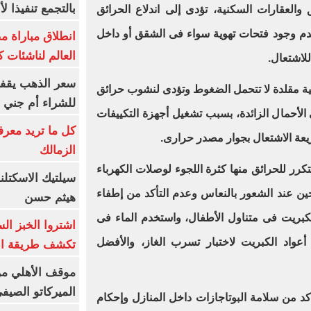
بالتجمع تنفيذا ل
والعقارات السكنية، تؤدى إلى اندلاع الحرائق
عدم وجود فتحات تهوية سواء فى الشقق أو داخل
انطلاق مباراة م
العالم لناشئات ك
للاشتعال.
سعر الذهب يقفز
ئية مقلدة لا تتحمل الضغوط وتؤدى لنشوب حرائق
للشراء أم جني ا
الأحمال الزائدة، بسبب تشغيل أجهزة التكييفات
كل ما تريد معرف
ريعة الاشتعال بجوار مصدر حرارى.
الزمالك
تكرر للحرائق منها كثرة اللجوء لوصلات الكهرباء
سيلتيك الاسكتل
دخين عند الشعور بالنعاس وعدم التأكد من إطفاء
هيثم حسن
لكبريت فى متناول الأطفال، واستخدم الماء فى
اشتروا الخبز ال
أعواد الكبريت لاختبار تسرب الغاز، والأفضل
تكشف طريقة الإ
موقف الأهلي من
الميركاتو الصيف
أكد من سلامة البوتاجازات داخل المنازل وإحكام