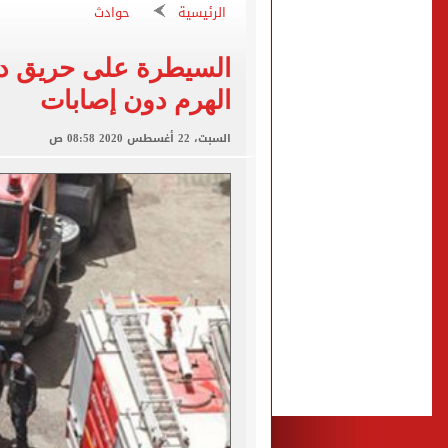
الكشف عن قصر محمد صلاح ا
الرئيسية
حوادث
الاتحاد التركي يمنح طرابز
السيطرة على حريق د
الهرم دون إصابات
برشلونة يطرح تذاكر مواجه
السبت، 22 أغسطس 2020 08:58 ص