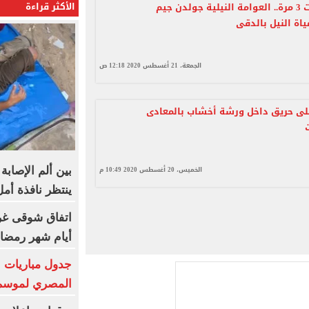
الأكثر قراءة
صور.. كلاكت 3 مرة.. العوامة النيلية جولدن جيم
اة النيل بالدقى
الجمعة، 21 أغسطس 2020 12:18 ص
لى حريق داخل ورشة أخشاب بالمعادى
الخميس، 20 أغسطس 2020 10:49 م
بين ألم الإصاب
ينتظر نافذة أم
اتفاق شوقى غري
أيام شهر رمضان
جدول مباريات ا
المصري لموسم 2026-27