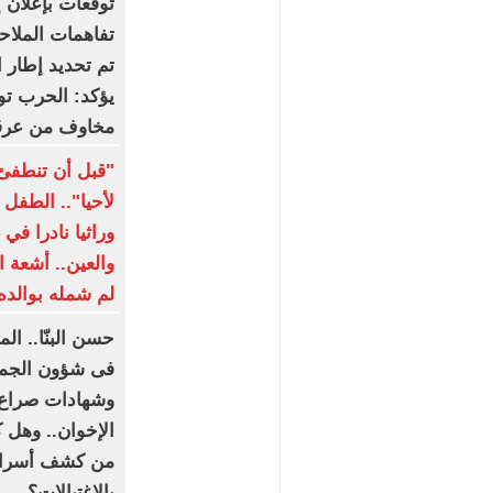
توقعات بإعلان 
تفاهمات الملاح
تم تحديد إطار ا
يؤكد: الحرب توش
مخاوف من عرقل
"قبل أن تنطفئ 
لأحيا".. الطف
وراثيا نادرا في
والعين.. أشعة 
لم شمله بوالده 
حسن البنّا.. 
فى شؤون الجما
وشهادات صراع 
الإخوان.. وهل ك
من كشف أسرار 
بالاغتيالات؟