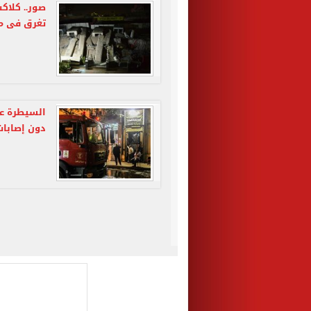
تغرق فى مي
السيطرة ع
دون إصابات