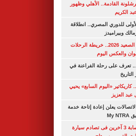
شلونة القادمة.. الأهلي وظهور
بد الكريم
لأولى للدوري المصري.. انطلاقة
مالك وبيراميدز
مواعيد قطارات الصعيد 2026.. خريطة الرحلات
وان والعكس اليوم
. تعرف على رحلة الفراعنة في
التاريخ
. كاريكاتير «اليوم السابع» يحيي
عبد العزيز
لاتصالات يعلن إعادة إتاحة خدمة
My N
مصرع سيدة وإصابة 3 آخرين فى تصادم سيارة