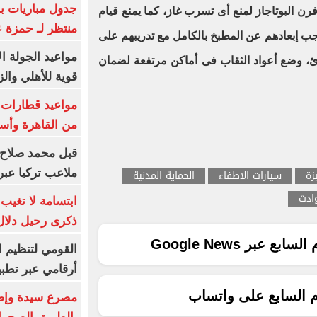
جدول مباريات بر
رن البوتاجاز لمنع أى تسرب غاز، كما يمنع قيام
منتظر لـ حمزة ع
يجب إبعادهم عن المطبخ بالكامل مع تدريبهم على
مواعيد الجولة ا
ئ، وضع أعواد الثقاب فى أماكن مرتفعة لضمان
قوية للأهلي والز
من القاهرة وأس
قبل محمد صلاح.
ملاعب تركيا عبر 
زة
سيارات الاطفاء
الحماية المدنية
وادث
ابتسامة لا تغيب.
ذكرى رحيل دلال 
ع عبر Google News
القومي لتنظيم ا
أرقامي عبر تطبيق TRA
م السابع على واتساب