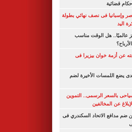
أحكام قضائية
صر وإسبانيا فى نصف نهائي بطولة
رة اليد
 عالميًا.. هل الوقت مناسب
لأرباح؟
ته عن أزمة خوان بيزيرا فى
ندى يضع اللمسات الأخيرة لضم
سياحى بالسعر الرسمى.. التموين
بلاغ عن المخالفين
 ضم مدافع الاتحاد السكندري فى
ى