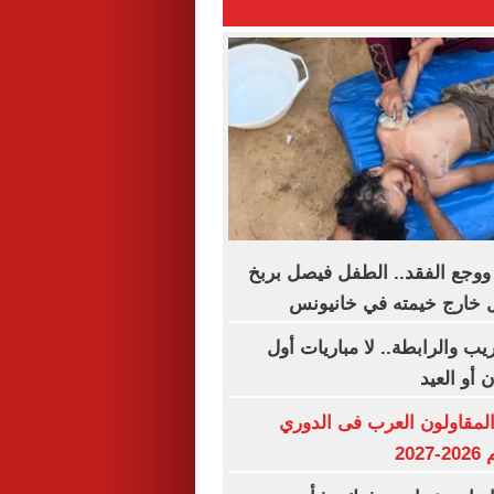
ة ووجع الفقد.. الطفل فيصل بربخ
ل خارج خيمته في خانيونس
ب والرابطة.. لا مباريات أول
 أو العيد
لمقاولون العرب فى الدوري
20