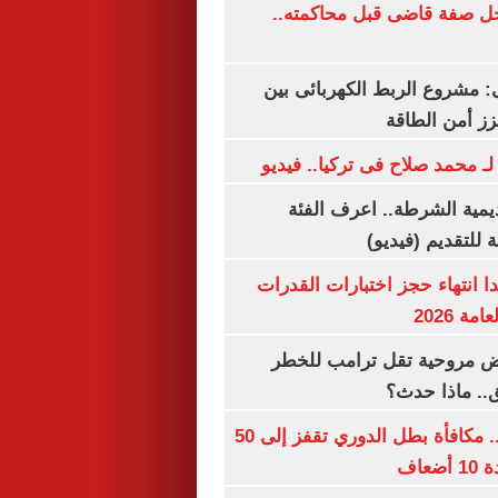
ل صفة قاضى قبل محاكمته..
 مشروع الربط الكهربائى بين
زز أمن الطاقة
لـ محمد صلاح فى تركيا.. فيديو
يمية الشرطة.. اعرف الفئة
 للتقديم (فيديو)
ا انتهاء حجز اختبارات القدرات
ة 2026
 مروحية تقل ترامب للخطر
.. ماذا حدث؟
قبل قرعة اليوم.. مكافأة بطل الدوري تقفز إلى 50
عاف