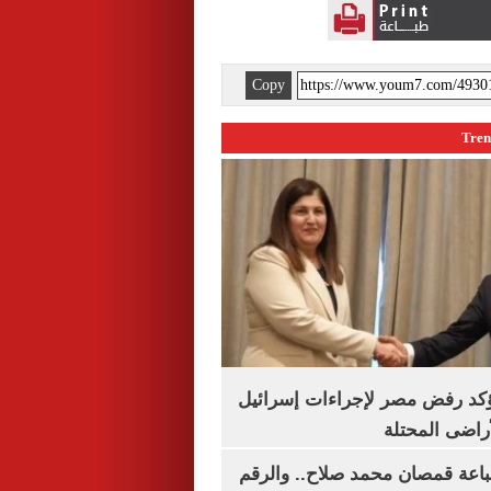
Copy
يؤكد رفض مصر لإجراءات إسرائيل
لأراضى المحتلة
باعة قمصان محمد صلاح.. والرقم