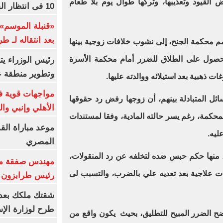
 القيود وتعذيبها، وتركها طوال يوم بلا طعام
10 فى انتظار الفرعون (فيديو)
«قنبلة الموسم»
بعد انتقاله لـ ط
مم محكمة الجنح، إلى نشوب خلافات زوجية بينها
لحصول على الطلاق للضرر أمام محكمة الأسرة
رئيس الوزراء ي
وتطوير منطقة ع
ت ذهبية بعد استيلائه ووالدته عليها
.
مواجهات قوية فى
ل المتبادلة بينهم، أن زوجها رفض رد حقوقها
الأهلي وإنبي وال
المحكمة، رغم يسر حالته المادية، وفقا لمستندات
موعد مباراة الق
ليه
.
المصري
منها حكم حبس ضده لتخلفه عن رد المنقولات،
مهندس صفقة مح
ت علاجية بعد تعديه علي بالضرب، والتسبب لى
رئيس طرابزون 
طرح لوزارة الإس
ضح الضرر المبيح للتطليق، بحيث يكون واقع من