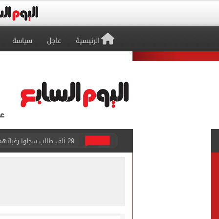
الرئيسية
عاجل
سياسة
29 ألف طالب سجلوا رغباتهم fتنسيق المرحلة الأولى للقبول بالجامعات حتى الآن
حفلات U Arena تنطلق مع الهضبة عمرو دياب ضمن «يلا ساحل 2026» بالعلمين الجديدة
الآلاف يودعون عروس الشرقية
هل التربح من السوشيال ميدي
«يلا ساحل 2026» يقدم نموذجا جديدا للتسويق السياحى عبر المحتوى التفاعلى
الرئيس السيسى يستقبل ملك 