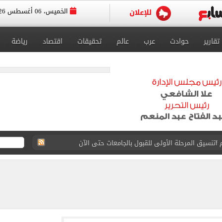
الخميس، 06 أغسطس 2026
تقارير
حوادث
عرب
عالم
تحقيقات
اقتصاد
رياضة
 إلى مثواها الأخير بعد وفاتها ليلة زفافها.. صور
ا حلال أم حرام؟.. أمين الفتوى يجيب «فيديو»
البحرين بمطار العلمين الدولى.. صور