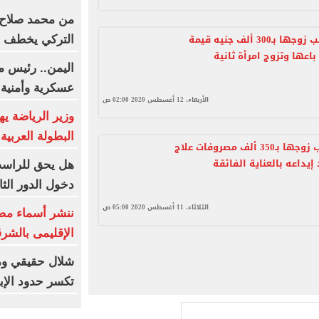
من محمد صلاح 
سيدة تطالب زوجها بـ300 ألف جنيه قيمة
التركي يخطف ن
باعها وتزوج امرأة ثانية
اليمن.. رئيس م
عسكرية وأمنية
الأربعاء، 12 أغسطس 2020 02:00 ص
وزير الرياضة ي
البطولة العربية بـ34 ميدا
زوجة تطالب زوجها بـ350 ألف مصروفات علاج
يداعه بالعناية الفائقة
دخول الدور الثا
الثلاثاء، 11 أغسطس 2020 05:00 ص
ننشر أسماء مص
الإقليمى بالشرق
شلال حقيقي وم
تكسر حدود الإبه