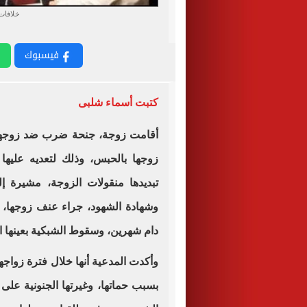
خلافات
فيسبوك
كتبت أسماء شلبى
أقامت زوجة، جنحة ضرب ضد زوجها، 
زوجها بالحبس، وذلك لتعديه عليها
تبديدها منقولات الزوجة، مشيرة إ
وشهادة الشهود، جراء عنف زوجها، 
دام شهرين، وسقوط الشبكية بعينها 
بسبب حماتها، وغيرتها الجنونية على