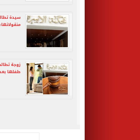
منقولاتها: 
طفلها بعد إ