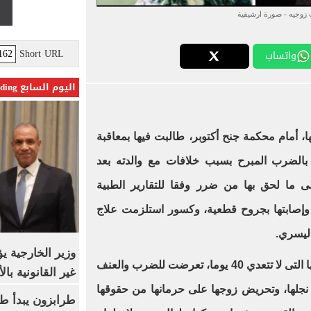
 زوجيه - صورة ارشيفية
Short URL
واتساب
اليوم السابع Trending
أمام محكمة جنح أكتوبر، طالبت فيها بمعاقبة
 بالضرب المبرح بسبب خلافات مع والدته بعد
لى ما لحق بها من ضرر وفقا للتقارير الطبية
وإصابتها بجروح قطعية، وكسور استلزمت علاج
اليسري.
وزير الخارجية 
وأكدت المدعية أنها خلال فترة زواجها التى لا تتعدي 40 يوما، تعرضت للضرب والعنف
غير القانونية با
 نجلها، وتحريض زوجها على حرمانها من حقوقها
طرابزون يبدأ ط