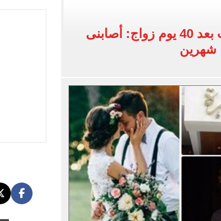
اسية ودياً.. وغياب إمام عاشور
 في إطلاق نار بولاية نورث كارولينا
سيدة تقيم جنحة ضرب بعد 40 يوم زواج: أصابنى
 يعلنون طرح السكر الحر بـ25 جنيها من الغد
 شهرين
5 مليار دولار نهاية يوليو