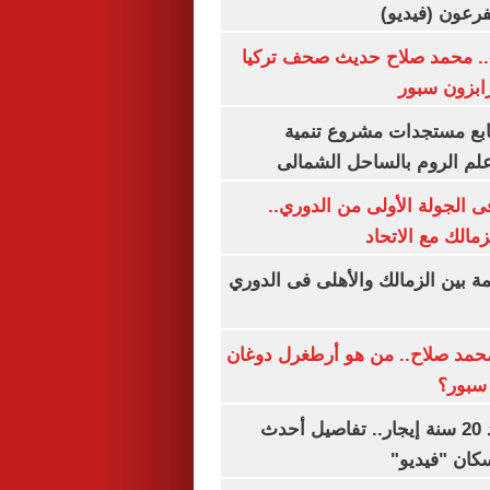
.. محمد صلاح حديث صحف تركيا
رابزون سبور
تابع مستجدات مشروع تنمية
لم الروم بالساحل الشمالى
 الجولة الأولى من الدوري..
زمالك مع الاتحاد
مة بين الزمالك والأهلى فى الدوري
مد صلاح.. من هو أرطغرل دوغان
سبور؟
شقتك ملكك بعد 20 سنة إيجار.. تفاصيل أحدث
كان "فيديو"