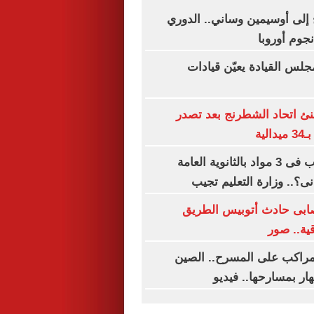
إلى أوسيمين وساني.. الدوري
جوم أوروبا
جلس القيادة يعيّن قيادات
هنئ اتحاد الشطرنج بعد تصدر
لية
هل يحق للراسب فى 3 مواد بالثانوية العامة
نى؟.. وزارة التعليم تجيب
ابى حادث أتوبيس الطريق
ية.. صور
راكب على المسرح.. الصين
ار بمسارحها.. فيديو