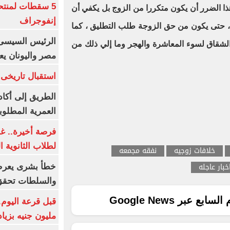
5 سقطات لمنتح
ا الضرر أن يكون متكررا من الزوج بل يكفي أن
إنفوجراف
، حتى يكون من حق الزوجة طلب التطليق ، كما
الرئيس السيسى:
لشقاق لسوء المعاشرة والهجر وما إلي ذلك من
مصر واليونان يع
استقبال تاريخى 
الطريق إلى أكاد
العمرية المطلوبة
فرصة أخيرة.. غد
لطلاب الثانوية العام
خلافات زوجيه
نفقه مجمعه
خبار عاجله
خطأ بشرى يعرض
والسلطات تحقق
ع عبر Google News
مليون جنيه بزيادة 10 أض