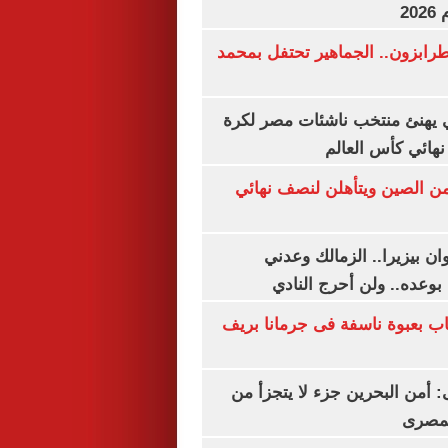
20
رابزون.. الجماهير تحتفل بمحمد
يهنئ منتخب ناشئات مصر لكرة
نهائي كأس العالم
من الصين ويتأهلن لنصف نهائي
ان بيزيرا.. الزمالك وعدني
بوعده.. ولن أحرج النادي
اب بعبوة ناسفة فى جرمانا بريف
أمن البحرين جزء لا يتجزأ من
لمصرى