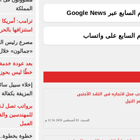
المملكة
ع عبر Google News
ترامب: أمريكا ت
استنزافها بالح
م السابع على واتساب
مصرع رئيس الوحد
«جمالون» خلال 
بعد عودة خدمة 
خطًا ليس بحوز
إخلاء سبيل سائ
محل لاتجاره فى النقد الأجنبى
المزيفة بكفالة م
 النيل
للمهندسين والف
السبت، 01 أغسطس 2020 12:56 م
العمل
خطوة بخطوة.. 