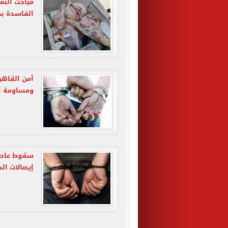
مباحث التم
الفاسدة بح
أمن القاه
ومساومة أه
سقوط عاطل
إيصالات ال