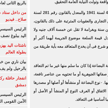
عة وتولت النيابة العامة التحقيق.
بالربع الثانى لعام 26
من داخل ستاد ط
وحدد قانون الغش والتدليس رقم 48 لسنة 1941 والمعدل بالقانون رقم 281 لسنة
صلاح.. فيديو
ش التجارى والعقوبات المترتبة على ذلك بالقانون،
الرئيس السيسي 
 سنة وبغرامة لا تقل عن خمسة آلاف جنيه ولا
اليد ببلوغ نصف 
ل قيمة السلعة موضوع الجريمة أيهما أكبر أو
ناشئات اليد يهز
و شرع فى أن يخدع المتعاقد معه بأية طريقة من
بطولة العالم
بيان ناري من خو
 البضاعة إذا كان ما سلم منها غير ما تم التعاقد
بالرحيل ولم يف 
 صفاتها الجوهرية أو ما تحتويه من عناصر نافعة،
انفجار حافلة رك
ا. · نوع البضاعة أو منشأها أو أصلها أو مصدرها
دمشق
الاتفاق أو العرف النوع أو المنشأ أو الأصل أو
الرئيس السيسى: 
 أساسيا فى التعاقد.
الأمن القومى ا