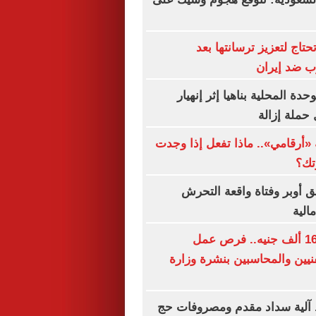
حتاج لتعزيز ترسانتها بعد
رب ضد إيران
ة المحلية بناهيا إثر إنهيار
حملة إزالة
«أرقامي».. ماذا تفعل إذا وجدت
تك؟
ق أوبر وفتاة واقعة التحرش
الية
برواتب تصل لـ16 ألف جنيه.. فرص عمل
نيين والمحاسبين بنشرة وزارة
آلية سداد مقدم ومصروفات حج