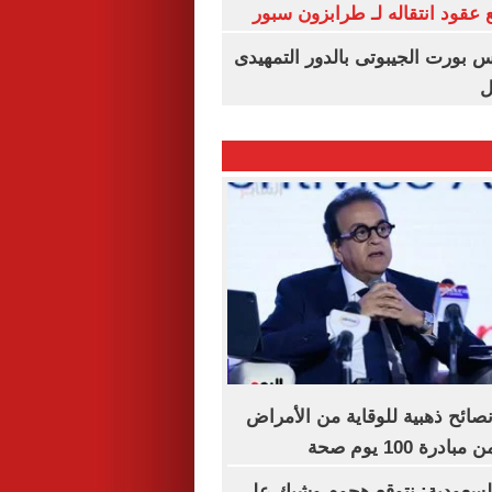
عقود انتقاله لـ طرابزون سبور
س بورت الجيبوتى بالدور التمهيدى
ل
صحة توجه 5 نصائح ذهبية للوقاية من الأمراض
ة 100 يوم صحة
سعودية: نتوقع هجوم وشيك على