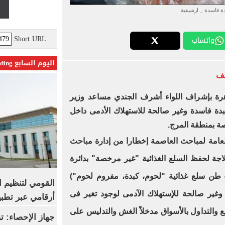
ة فاسدة _ ارشيفية
Short URL
واتساب
اليوم السابع Trending
يف
هرة بإشراف اللواء أشرف الجندي مساعد وزير
 4 طن لحوم وكبدة فاسدة وغير صالحة للاستهلاك الأدمى داخل
صة بمنطقة المرج.
 العامة لمباحث العاصمة إخطارا من إدارة مباحث
لاجة لحفظ السلع الغذائية "غير مرخصة" بدائرة
قسم شرطة المرج لحيازته (4,085 طن سلع غذائية "لحوم، كبدة، مفروم لحوم")
القومي لتنظيم ا
غير صالحة للإستهلاك الآدمى لوجود تغير فى
أرقامي عبر تطبيق TRA
يع والتداول بالأسواق مدخلاً الغش والتدليس على