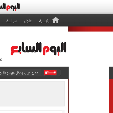
الرئيسية
عاجل
سياسة
عمرو دياب يدخل موسوعة جينيس ب
إغلاق طريق مصر أسوان الزرا
محمد صلاح يظهر على تليفزي
أسعار الذهب في مصر تتراجع.. وعيار 21 ي
الاستعلامات تفند ادعاءات 