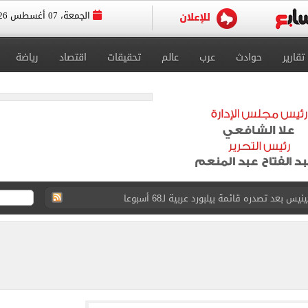
الجمعة، 07 أغسطس 2026
تقارير
حوادث
عرب
عالم
تحقيقات
اقتصاد
رياضة
عد تصدره قائمة بيلبورد عربية لـ68 أسبوعا
عى الغربى كليا من المنيب للعياط.. اعرف التحويلات
ون اليوم السابع فى حفل تقديمه باستاد طرابزون.. فيديو
سجل هذا الرقم
ذا صن وميرور حول علاج سيدة بريطانية في شرم الشيخ