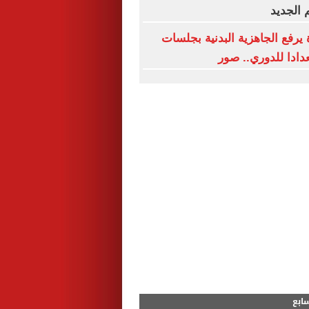
 الجديد
 يرفع الجاهزية البدنية بجلسات
دادا للدوري.. صور
سابع