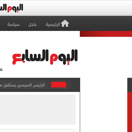
الرئيسية
عاجل
سياسة
الأهلى يقسو على النجوم بسد
فوكس نيوز: مقتل عدة أشخاص
التموين والزراعة وجهاز مستقبل مصر
البنك المركزى: ارتفاع الاحتياطى الأجنبى لـ 6.3
29 ألف طالب سجلوا رغباتهم fتنسيق المرحلة الأولى للقبول بالجامعات حتى الآن