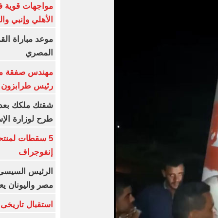
مواجهات قوية فى
الأهلي وإنبي وال
موعد مباراة الق
المصري
مهندس صفقة مح
رئيس طرابزون 
طرح لوزارة الإس
5 سقطات لمنتح
إنفوجراف
الرئيس السيسى:
مصر واليونان يع
استقبال تاريخى 