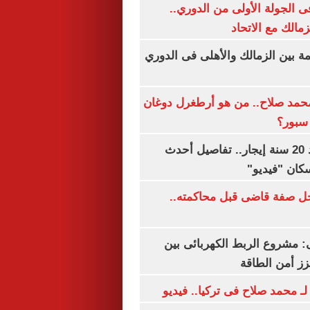
 الجولة الأولى من الدوري..
زمالك مع الاتحاد
مة بين الزمالك والأهلى فى الدوري
مد صلاح.. من هو أرطغرل دوغان
سبور؟
شقتك ملكك بعد 20 سنة إيجار.. تفاصيل أحدث
كان "فيديو"
ل صفة قاضى قبل محاكمته..
 مشروع الربط الكهربائى بين
زز أمن الطاقة
لـ محمد صلاح فى تركيا.. فيديو