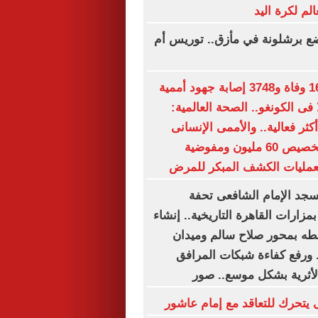
لم لكرة اليد
ع برشلونة في مأزق.. توريس أم
بعد تسجيل 1657 وفاة و3748 إصابة جهود أممية
 فى الكونغو.. الصحة العالمية:
ثر فعالية.. والأممى الإنسانى
(أوتشا) يعتزم تخصيص 60 مليون ومفوضية
بعمليات الكشف المبكر للمرض
جد الإمام الشافعى تحفة
مزارات القاهرة التاريخية.. إنشاء
طه بمحور صلاح سالم وميدان
 ورفع كفاءة شبكات المرافق
الأثرية بشكل موسع.. صور
ى يتحرك للتعاقد مع إمام عاشور