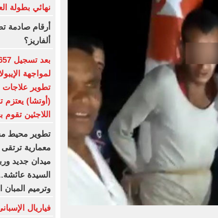
نهائي بطولة العا
أرقام صادمة تض
ألفاريز؟
لمواجهة الإيبولا
تطوير علاجات أك
اللاجئين تقوم 
تطوير محيط مس
معمارية ترتقى ب
ميدان جديد ورب
السيدة عائشة..
وترميم المبان 
فياريال الإسبان