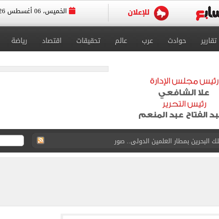
الخميس، 06 أغسطس 2026
تقارير
حوادث
عرب
عالم
تحقيقات
اقتصاد
رياضة
اسية ودياً.. وغياب إمام عاشور
 في إطلاق نار بولاية نورث كارولينا
 يعلنون طرح السكر الحر بـ25 جنيها من الغد
5 مليار دولار نهاية يوليو