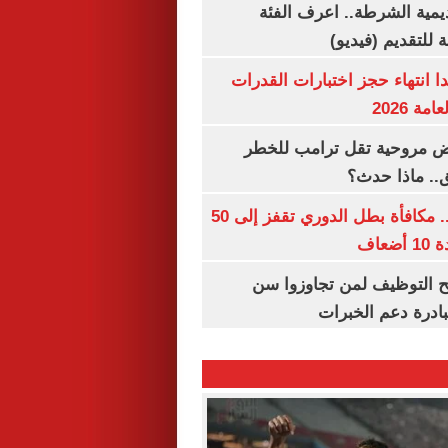
يمية الشرطة.. اعرف الفئة
 للتقديم (فيديو)
ا انتهاء حجز اختبارات القدرات
ة 2026
 مروحية تقل ترامب للخطر
.. ماذا حدث؟
قبل قرعة اليوم.. مكافأة بطل الدوري تقفز إلى 50
عاف
تح التوظيف لمن تجاوزوا سن