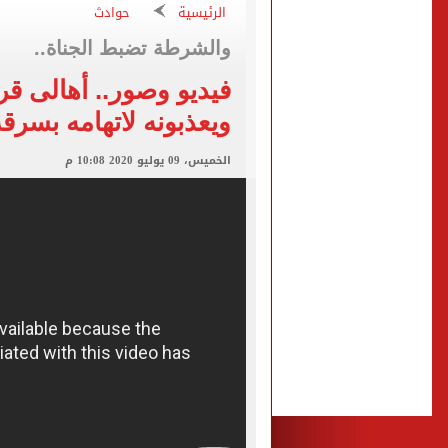
حفلات U Arena تنطلق مع الهضبة عمرو دياب ضمن «يلا ساحل 2026» بالعلمين الجديدة
الرئيسية
حوادث
الآلاف يودعون عروس الشرقية
والشرطة تضبط الجناة..
هل التربح من السوشيال ميدي
فيديو وصور.. أهالى قري
«يلا ساحل 2026» يقدم نموذجا جديدا للتسويق السياحى عبر المحتوى التفاعلى
ويعذبونه لاتهامه بسر
الرئيس السيسى يستقبل ملك 
الخميس، 09 يوليو 2020 10:08 م