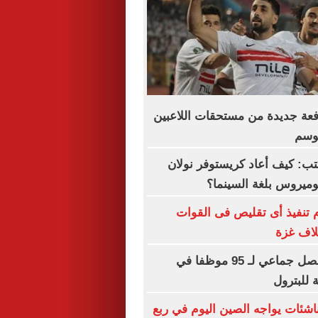
فعة جديدة من مستحقات اللاعبين
موسم
ب: كيف أعاد كريستوفر نولان
ميروس بلغة السينما؟
 تنفيذ أى تقليص فى القوات
لاف غزة
انتقادات لآلية فصل جماعي لـ 95 موظفا في
 للبترول
شئات يواجه الصين اليوم في ربع