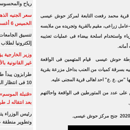
رياح والمحسوسة بالق
سعر الجنيه الذه
 قرية محمد رفعت التابعة لمركز حوش عيسى
الخميس 6 أغسطس 2026
محمود. س. ع. خ" 28سنة -عامل زراعى، مقيم بالقرية وتجريده من ملابسه
رباء واستخدام اسلحة بيضاء فى عمليات تعذيبه
إلكترونيا لطلاب 
أمانه
.
وزير الخارجية 
 حوش عيسى قيام المتهمين فى الواقعة
غير القانونية با
ليه بسرقة كميات من العنب بداخل مزرعة بقرية
طرابزون يبدأ ط
ها "س .ع .ع" احد اهالى قرية المجنى عليه
.
10 فى انتظار الفرعون (فيديو)
ض على عدد من المتورطين فى الواقعة واحالتهم
«قنبلة الموسم»
بعد انتقاله لـ ط
.
رئيس الوزراء ي
.
وتطوير منطقة ع