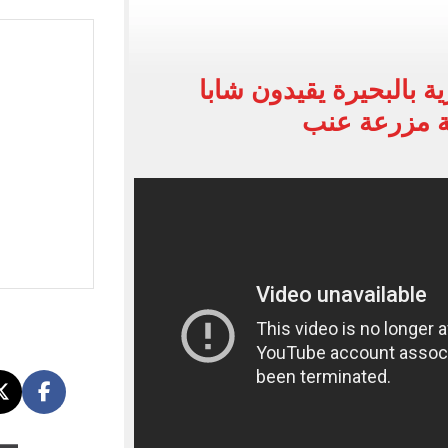
 إلى مثواها الأخير بعد وفاتها ليلة زفافها.. صور
ا حلال أم حرام؟.. أمين الفتوى يجيب «فيديو»
ة بالبحيرة يقيدون شابا
قة مزرعة عنب
البحرين بمطار العلمين الدولى.. صور