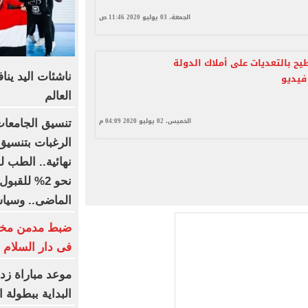
الجمعة، 03 يوليو 2020 11:46 ص
يح بالتعديات على أملاك الدولة
ناشئات اليد ين
 فيديو
العالم
الخميس، 02 يوليو 2020 04:09 م
الرغبات بتنسيق
نحو 2% للقب
الماضى.. وسياسة واقتصا
ضبط مدمن مخدر
فى دار السلام
موعد مباراة زد
البداية ببطولة ا