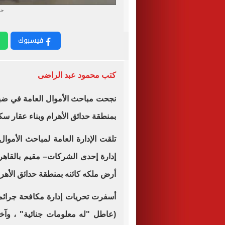
حم
فيسبوك
كتب محمود عبد الراضى
نجحت مباحث الأموال العامة في ضب
بمنطقة حدائق الأهرام وبناء عقار س
تلقت الإدارة العامة لمباحث الأموا
إدارة إحدى الشركات– مقيم بالقاهرة
أرض ملكه كائنه بمنطقة حدائق الأه
أسفرت تحريات إدارة مكافحة جرائم 
(عاطل "له معلومات جنائية" ، وآخ