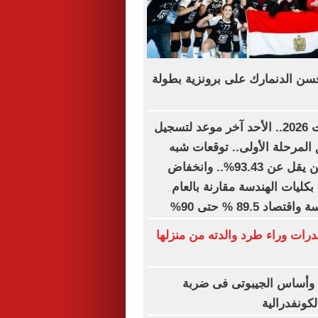
افسن الدنمارك على برونزية بطولة
تنسيق الجامعات 2026.. الأحد آخر موعد لتسجيل
 المرحلة الأولى.. توقعات شبه
نهائية.. الطب لن يقل عن 93.43%.. وانخفاض
ول بكليات الهندسة مقارنة بالعام
د 89.5 % حتى 90%
ات وراء طرد والدته من منزلها
 وأساس الجيبوتى فى ضربة
لكونفدرالية