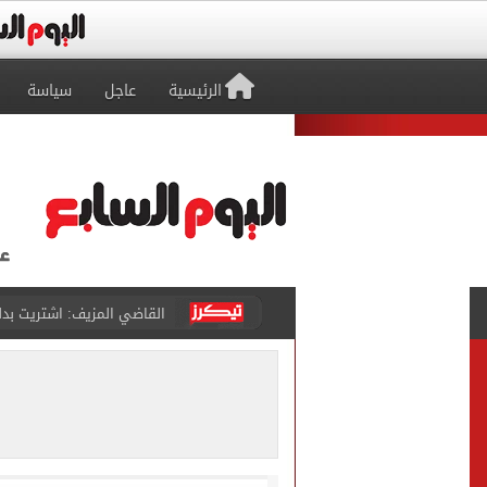
الرئيسية
عاجل
سياسة
برشلونة يطرح تذاكر مواجه
طرابزون سبور ينفي الحجز 
منتخب ناشئات كرة اليد يخسر أمام إسبانيا 27 - 26 ف
قفزة أعادت الزمن الجميل..
الأهلي ينهي مرانه الأول ف