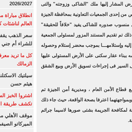
2026/2027
أرض المشار إليها ملك "الشاكى وزوجته" والتى
 من إحدى الجمعيات التعاونية بمحافظة الجيزة
انطلاق مباراة م
العالم لناشئات ك
 منسوب صدوره للشاكى يفيد "خلافاً للحقيقة"
لك تم تقديم المستند المزور لمسئولى الجمعية
سعر الذهب يقفز
للشراء أم جني ا
إليه وإستلامهـــا بموجب محضر إستلام وحصوله
كل ما تريد معرف
 ببناء عقار سكنى على الأرض المستولى عليها
الزمالك
لى السير فى إجراءات تسويق الأرض وبيع الشقق
سيلتيك الاسكتل
هيثم حسن
 قطاع الأمن العام ، ومديرية أمن الجيزة تم
اشتروا الخبز ال
مواجهتهما اعترفا بصحة الواقعة، حيث جاء ذلك
تكشف طريقة الإ
لية لمكافحة الجريمة بشتى صورها لاسيما جرائم
موقف الأهلي من
.
الميركاتو الصيف