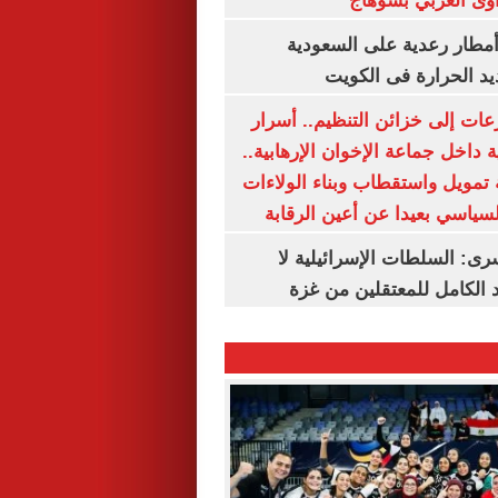
وى الغربي بسوهاج
مطار رعدية على السعودية
يد الحرارة فى الكويت
عات إلى خزائن التنظيم.. أسرار
 داخل جماعة الإخوان الإرهابية..
تمويل واستقطاب وبناء الولاءات
لسياسي بعيدا عن أعين الرقابة
رى: السلطات الإسرائيلية لا
الكامل للمعتقلين من غزة