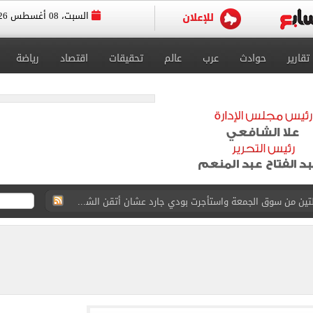
السبت، 08 أغسطس 2026
تقارير
حوادث
عرب
عالم
تحقيقات
اقتصاد
رياضة
القاضي المزيف: اشتريت بدلتين من سوق الجمعة واستأجرت بودي جارد عشان أتقن الشخصية
ة الأهلي على كأس خوان جامبر
على مستحقات محمد صلاح
ى نصف نهائى بطولة العالم
 رأسية وائل جمعة فى مران الأهلي تستحضر أمجاد الصخرة
ى معسكر إسبانيا.. جلسة عموتة وفقرة بدنية.. صور