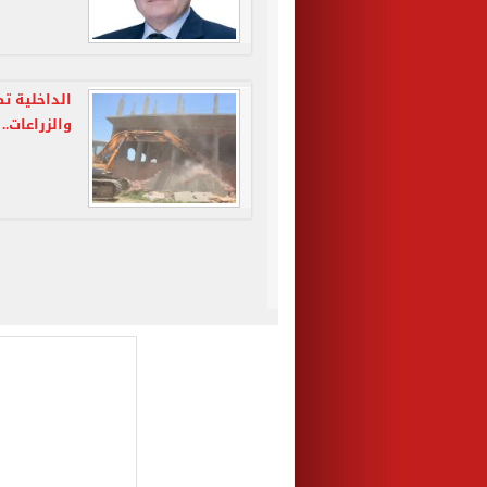
الداخلية تط
والزراعات..