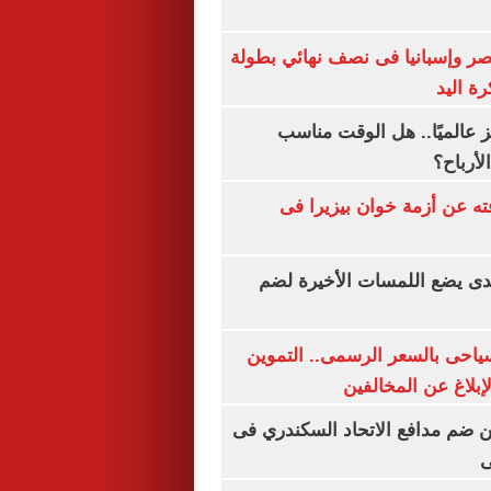
صر وإسبانيا فى نصف نهائي بطولة
رة اليد
 عالميًا.. هل الوقت مناسب
لأرباح؟
ته عن أزمة خوان بيزيرا فى
ندى يضع اللمسات الأخيرة لضم
سياحى بالسعر الرسمى.. التموين
بلاغ عن المخالفين
 ضم مدافع الاتحاد السكندري فى
ى