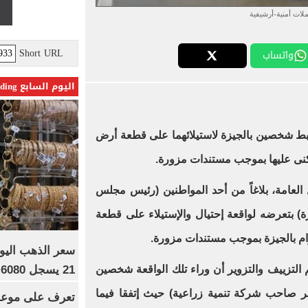
لات أمنية-أرشيفية
Short URL
واتساب
اليوم السابع Trending
ط شخصين بالجيزة لاستيلائهما على قطعة أرض
كنى عليها بموجب مستندات مزورة.
ل العامة، بلاغاً من أحد المواطنين (رئيس مجلس
) بتعرضه لواقعة إحتيال والإستيلاء على قطعة
رام بالجيزة بموجب مستندات مزورة
.
21 يسجل 6080 جنيها
التزييف والتزوير أن وراء تلك الواقعة شخصين
ر صاحب شركة تنمية زراعية) حيث إتفقا فيما
تعرف على موعد 