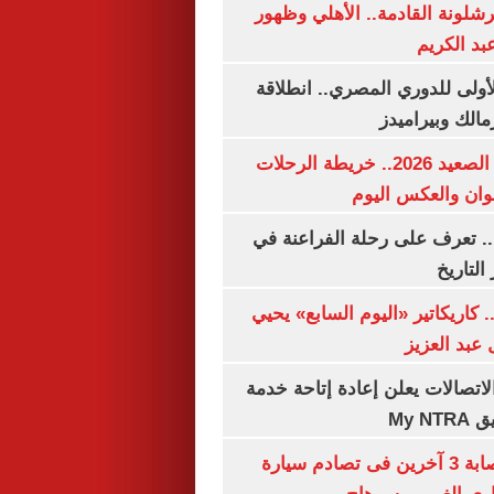
شلونة القادمة.. الأهلي وظهور
بد الكريم
لأولى للدوري المصري.. انطلاقة
مالك وبيراميدز
مواعيد قطارات الصعيد 2026.. خريطة الرحلات
وان والعكس اليوم
. تعرف على رحلة الفراعنة في
التاريخ
. كاريكاتير «اليوم السابع» يحيي
عبد العزيز
لاتصالات يعلن إعادة إتاحة خدمة
My N
مصرع سيدة وإصابة 3 آخرين فى تصادم سيارة