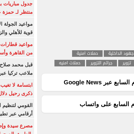
جدول مباريات بر
منتظر لـ حمزة ع
مواعيد الجولة ا
قوية للأهلي والز
جهود الداخلية
حملات امنية
من القاهرة وأس
تزوير
جرائم التزوير
حملات امنيه
قبل محمد صلاح.
ملاعب تركيا عبر 
ع عبر Google News
ابتسامة لا تغيب.
ذكرى رحيل دلال 
م السابع على واتساب
القومي لتنظيم ا
أرقامي عبر تطبيق TRA