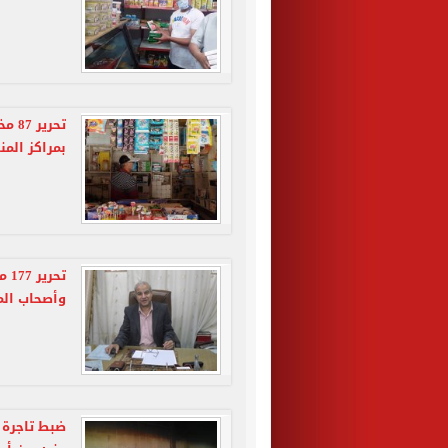
تحري
بمراكز المني
تحر
وأصحاب الم