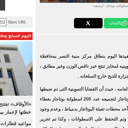
طوانات بوتاجاز - أرشيفية
Short URL
واتساب
اليوم السابع Trending
نفيذها اليوم بنطاق مركز منية النصر بمحافظة
ضبط عدد 13 قضية تموينيه لمخابز تنتج خبز ناقص الوزن وغير مطابق ،
ارة للذبح خارج السلخانه .
لعامه ، حيث أن القضايا التموينية التى تم ضبطها
شملت تحرير محضر ضد مستودع بوتاجاز لتجميعه عدد 200 اسطوانة بوتاجاز بغطاء
أحد محطات تعبئة البوتاجاز بدمياط ، وعدم وجود
خطتها لإعمار بي
 وتم التحفظ على الاسطوانات ، وكذا تم تحرير