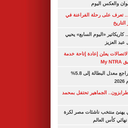
وان والعكس اليوم
. تعرف على رحلة الفراعنة في
التاريخ
. كاريكاتير «اليوم السابع» يحيي
عبد العزيز
لاتصالات يعلن إعادة إتاحة خدمة
My N
جهاز الإحصاء: تراجع معدل البطالة إلى 5.8%
20
رابزون.. الجماهير تحتفل بمحمد
يهنئ منتخب ناشئات مصر لكرة
نهائي كأس العالم