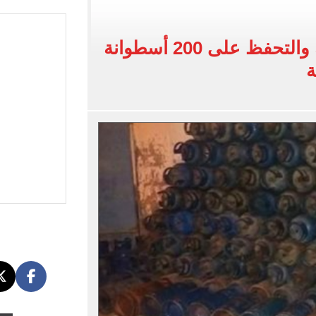
يضم هيثم حسن بعقد حتى 2030
بنته ويرقص معها في أجواء مليئة بالفرحة.. فيديو وصور
ضبط 13 قضية تموينيه والتحفظ على 200 أسطوانة
ة
 واقعة التحرش المزيفة بكفالة مالية