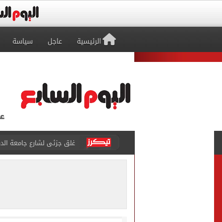
الرئيسية
عاجل
سياسة
غلق جزئى لشارع جامعة الدول العرب
عمرو دياب يدخل موسوعة جينيس ب
إغلاق طريق مصر أسوان الزرا
محمد صلاح يظهر على تليفزي
أسعار الذهب في مصر تتراجع.. وعيار 21 ي
الاستعلامات تفند ادعاءات 
صفقة محمد صلاح تتصدر عنا