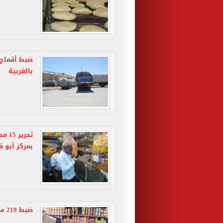
ضبط أقماح 
بالغربية
تحري
بمركز أبو ق
ضبط 219 مخالفة تموينية متنوعة خلال أسبوع بقنا