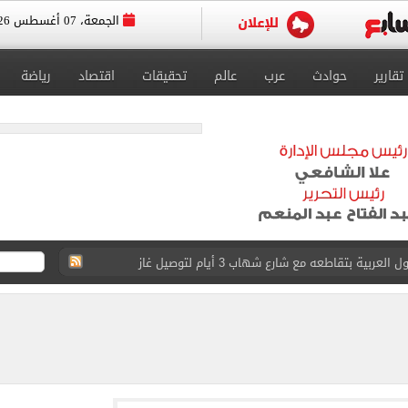
الجمعة، 07 أغسطس 2026
تقارير
حوادث
عرب
عالم
تحقيقات
اقتصاد
رياضة
ية بتقاطعه مع شارع شهاب 3 أيام لتوصيل غاز
عد تصدره قائمة بيلبورد عربية لـ68 أسبوعا
عى الغربى كليا من المنيب للعياط.. اعرف التحويلات
ون اليوم السابع فى حفل تقديمه باستاد طرابزون.. فيديو
سجل هذا الرقم
ذا صن وميرور حول علاج سيدة بريطانية في شرم الشيخ
وين الصحف التركية وقميصه يشعل الأسواق في طرابزون