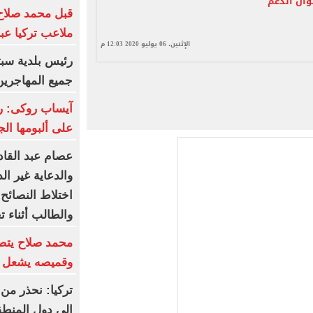
وال الدعم
قبل محمد صلاح
ملاعب تركيا عبر
الإثنين، 06 يوليو 2020 12:03 م
رئيس بلدية سبت
جميع المهاجرين
آيساب روكى: ري
على ألبومها الج
عصام عبد القاد
والدعاية غير ال
اختلاط النصائح 
والطالب أثناء ت
محمد صلاح يتصد
وقميصه يشعل ا
تركيا: نحذر من 
إلى دول المنطق