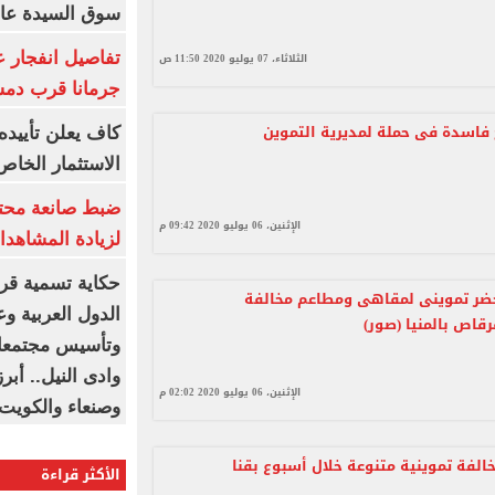
سوق السيدة عائ
تفاصيل انفجار ع
الثلاثاء، 07 يوليو 2020 11:50 ص
جرمانا قرب دمش
فاسدة فى حملة لمديرية التموين
كاف يعلن تأييده
الاستثمار الخاص
ضبط صانعة محتو
الإثنين، 06 يوليو 2020 09:42 م
لزيادة المشاهدا
حكاية تسمية قرى
ر 15 محضر تموينى لمقاهى ومطاعم مخالفة
الدول العربية و
رقاص بالمنيا (صور)
وتأسيس مجتمعات
وادى النيل.. أب
الإثنين، 06 يوليو 2020 02:02 م
وصنعاء والكويت
الأكثر قراءة