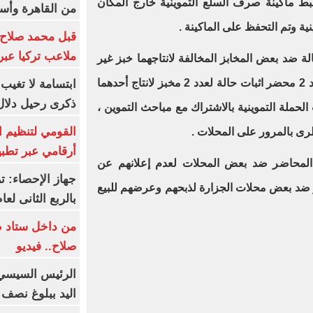
بط ماكينة صرف السلع التموينية خارج المكان
من القاهرة وأس
ية وتم التحفظ على الماكينة .
قبل محمد صلاح.
ملاعب تركيا عبر 
محضر إثبات حالة ضد بعض المخابز المخالفة لانتاجهما خبز غير
مطابق للمواصفات، وأيضا تحرير عدد 2 محضر اثبات حالة لعدد 2 مخبز لانتاج أحدهما
ابتسامة لا تغيب.
ذكرى رحيل دلال 
حملة التموينية بالاشتراك مع مباحث التموين ،
القومي لتنظيم ا
طرى بالمرور على المحلات .
أرقامي عبر تطبيق TRA
الحملة عن تحرير 3 من المحاضر ضد بعض المحلات لعدم إعلانهم عن
كما تم تحرير عدد 2 محضر ضد بعض محلات الجزارة لذبحهم وعرضهم للبيع
بالربع الثانى لعام 26
من داخل ستاد ط
صلاح.. فيديو
الرئيس السيسي 
اليد ببلوغ نصف 