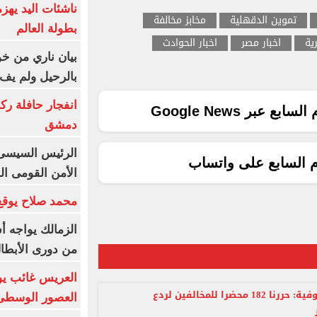
ناشئات اليد يهز
تموين الدقهلية
مخابز مخالفة
بطولة العالم
ية
اخبار مصر
اخبار الحوادث
بيان ناري من خو
بالرحيل ولم يف 
انفجار حافلة رك
ع عبر Google News
دمشق
الرئيس السيسى: 
م السابع على واتساب
الأمن القومى ا
محمد صلاح يوقع 
الزمالك يواجه أ
من دورى الأبطا
العريس غائب يو
تموين المنوفية: حررنا 182 محضرا للمخالفين لردع
العصور الوسطى