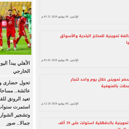
الإثنين، 06 يوليو 2020 01:31 م
ر 87 مخالفة تموينية للمخابز البلدية والأسواق
ا
الإثنين، 06 يوليو 2020 01:02 م
الأهلي يبدأ الي
الخارجي
ير 177 محضر تموينى خلال يوم واحد لتجار
تحول حضارى وت
حلات بالمنوفية
عائشة.. مساحات
تعيد الرونق للق
الإثنين، 06 يوليو 2020 12:50 م
استمرت سنوات 
وتشجير الشوارع 
ضبط تاجرة تموينية بالدقهلية استولت على 39 ألف
جمالا.. صور