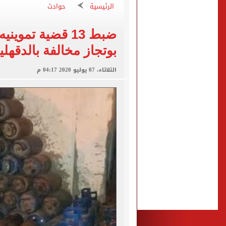
الرئيسية
حوادث
تقارير: سيلتيك الأسكتلندي 
محمود حميدة يحتفل بزفاف ا
بوتجاز مخالفة بالدقهلي
إخلاء سبيل سائق أوبر وفتاة
الثلاثاء، 07 يوليو 2020 04:17 م