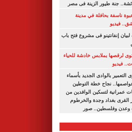
شة.. جنة طيور الزينة فى مصر
بوة ناسفة بحافلة في مدينة
ق.. فيديو
 لبيان إنفانتينو فى مشروع فتح باب
ى لرقصها بملابس خادشة للحياء
ت.. فيديو
 التعمير بالوادى الجديد بأسماء
عواصمها.. نجاح خطة التوطين
 عمرانية لتسكين الوافدين من
رز القرى بغداد وجدة والخرطوم
 وعدن وفلسطين.. صور