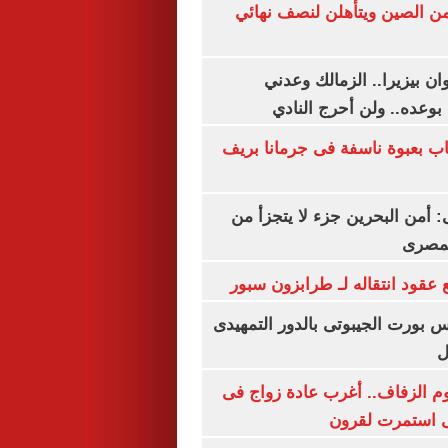
من الصين ويتأهلن لنصف نهائي
ان بيزيرا.. الزمالك وعدني
بوعده.. ولن أحرج النادي
اب بعبوة ناسفة فى جرمانا بريف
أمن البحرين جزء لا يتجزأ من
لمصرى
عقود انتقاله لـ طرابزون سبور
س بورت الجيبوتى بالدور التمهيدى
ل
م الزفاف.. أغرب عادة زواج فى
 استمرت لقرون