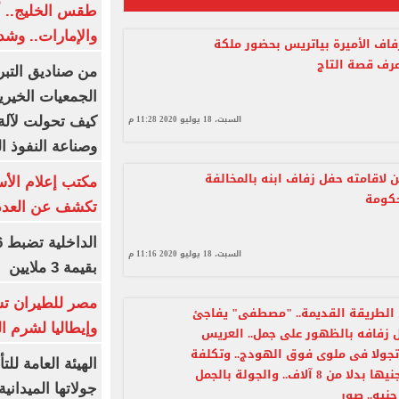
طقس الخليج.. أ
والإمارات.. وشد
اف الأميرة بياتريس بحضور ملكة
اعرف قصة التاج
من صناديق التبر
الجمعيات الخيرية
السبت، 18 يوليو 2020 11:28 م
كيف تحولت لآلة 
وصناعة النفوذ ا
لاقامته حفل زفاف ابنه بالمخالفة
مكتب إعلام الأس
حكومة
تكشف عن العدد 
السبت، 18 يوليو 2020 11:16 م
بقيمة 3 ملايين
مصر للطيران تس
 الطريقة القديمة.. "مصطفى" يفاجئ
وإيطاليا لشرم ا
 زفافه بالظهور على جمل.. العريس
جولا فى ملوى فوق الهودج.. وتكلفة
الهيئة العامة ل
الفرح 450 جنيها بدلا من 8 آلاف.. والجولة بالجمل
جولاتها الميدانية