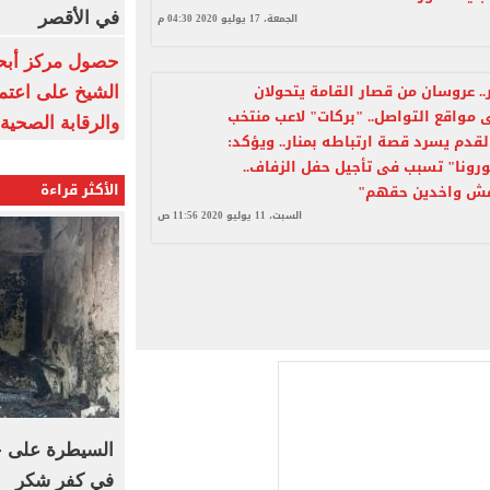
في الأقصر
الجمعة، 17 يوليو 2020 04:30 م
حصول مركز أبحا
.. عروسان من قصار القامة يتحولان
الشيخ على اعتماد
ى مواقع التواصل.. "بركات" لاعب منتخب
والرقابة الصحية
لقدم يسرد قصة ارتباطه بمنار.. ويؤكد:
ونا" تسبب فى تأجيل حفل الزفاف..
الأكثر قراءة
 مش واخدين حقهم"
السبت، 11 يوليو 2020 11:56 ص
السيطرة على ح
في كفر شكر