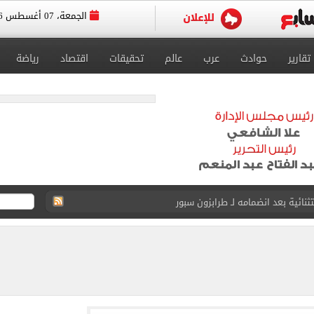
الجمعة، 07 أغسطس 2026
تقارير
حوادث
عرب
عالم
تحقيقات
اقتصاد
رياضة
ائية بعد انضمامه لـ طرابزون سبور
لمسات الأخيرة لضم هيثم حسن
انات الدور الثانى للثانوية العامة؟.. التعليم توضح
ودية أمام جوزتيبي غداً.. اعرف موقف محمد صلاح
صاد تكشف حالة الطقس ودرجات الحرارة المتوقعة
 رأسية وائل جمعة فى مران الأهلي تستحضر أمجاد الصخرة