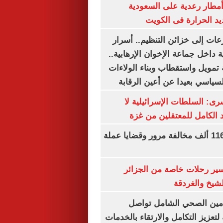
مطار رعدية على السعودية
يد الحرارة فى الكويت
عات إلى خزائن التنظيم.. أسرار
 داخل جماعة الإخوان الإرهابية..
تمويل واستقطاب وبناء الولاءات
لسياسي بعيدا عن أعين الرقابة
رى: السلطات الإسرائيلية لا
الكامل للمعتقلين من غزة
الداخلية تضبط 116 ألف مخالفة مرور وقضايا عملة
ير رحلات خاصة من الجزائر
لشيخ والغردقة
لتأمين الصحي الشامل تواصل
 لتعزيز التكامل والارتقاء بالخدمات