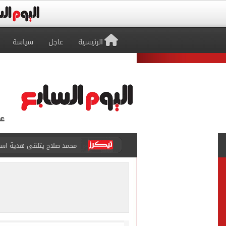
الرئيسية
عاجل
سياسة
محمد صلاح يتلقى هدية استثن
سيلتيك الاسكتلندى يضع ال
تقارير: بيراميدز يعرض 5 ملايين دولار راتباً لحسم صفقة يوسف النصيري
هل يتغير رقم الجلوس فى امتح
طرابزون سبور يخوض مباراة 
أجواء شديدة الحرارة.. الأر
قفزة أعادت الزمن الجميل..