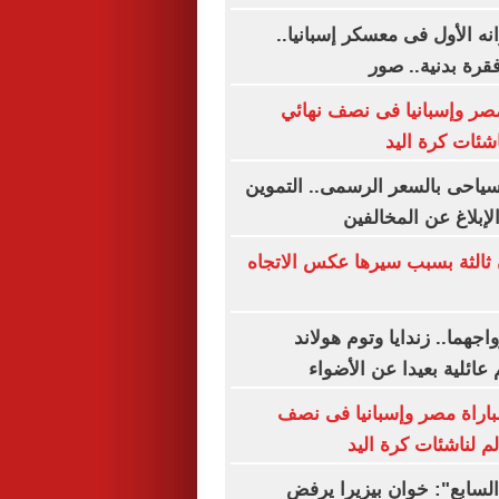
نه الأول فى معسكر إسبانيا..
رة بدنية.. صور
مصر وإسبانيا فى نصف نهائي
اشئات كرة اليد
لسياحى بالسعر الرسمى.. التموين
بلاغ عن المخالفين
ثالثة بسبب سيرها عكس الاتجاه
هما.. زندايا وتوم هولاند
عائلية بعيدا عن الأضواء
لمباراة مصر وإسبانيا فى نصف
م لناشئات كرة اليد
السابع": خوان بيزيرا يرفض