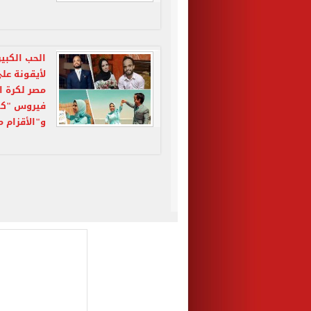
الحب الكبير
لأيقونة عل
مصر لكرة ا
فيروس "كور
و"الأقزام