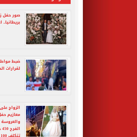
صور حفل زف
بريطانيا.. 
ضبط مواطن 
لقرارات ال
الزواج على
معازيم حفل
والعروسة ت
تتكلف 100 جنيه.. صور