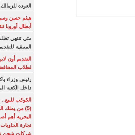
العودة للزمالك
هيثم حسن وسيل
أبطال أوروبا تن
المتبقية للتقديم
التقديم أون لا
لطلاب المحافظا
رئيس وزراء باك
داخل الكعبة الم
الكوكب للبيع..
(5) من يملك 
شركات شحن تسيطر على