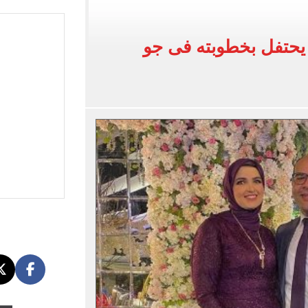
ى معسكر إسبانيا.. جلسة عموتة وفقرة بدنية.. صور
 فى نصف نهائي بطولة العالم لناشئات كرة اليد
يحتفل بخطوبته فى جو