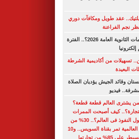
تيك.. عقد طويل ومكافآت دوري
تظر نجم الفراعنة
متى تنتهى تظلمات الثانوية العامة 2026؟.. الفترة
 إلكترونيا
ين.. تسهيلات من أكاديمية الشرطة
ت البعيدة
ستان وقائد الجيش يؤديان الصلاة
شرفة.. فيديو
 من يشترى العالم قطعة قطعة؟
التجارة؟.. كيف أصبحت الممرات
البحرية أهم أصول النفوذ فى العالم؟.. 30% من
تجارة الحاويات العالمية تمر بقناة السويس.. و10
 85% من تجارتها