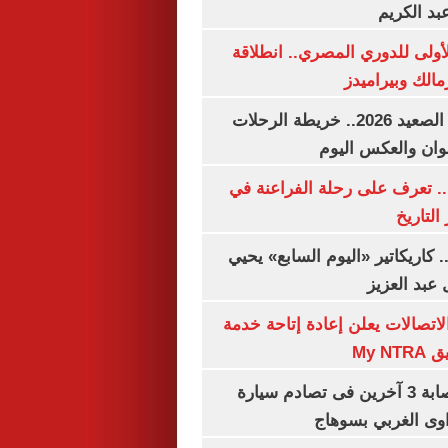
بد الكريم
لأولى للدوري المصري.. انطلاقة
مالك وبيراميدز
مواعيد قطارات الصعيد 2026.. خريطة الرحلات
وان والعكس اليوم
. تعرف على رحلة الفراعنة في
التاريخ
. كاريكاتير «اليوم السابع» يحيي
عبد العزيز
لاتصالات يعلن إعادة إتاحة خدمة
My N
مصرع سيدة وإصابة 3 آخرين فى تصادم سيارة
وى الغربي بسوهاج