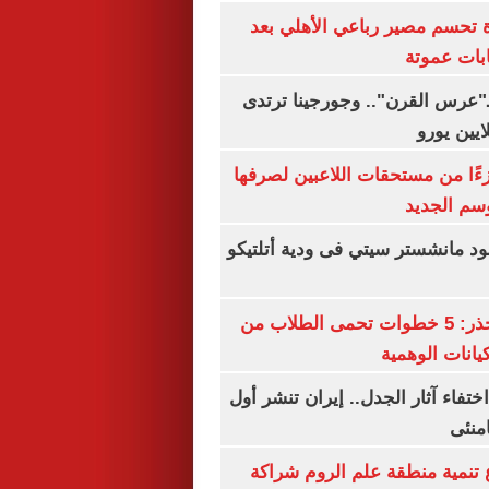
ة تحسم مصير رباعي الأهلي بعد
بات عموتة
ـ"عرس القرن".. وجورجينا ترتدى
ءًا من مستحقات اللاعبين لصرفها
سم الجديد
 مانشستر سيتي فى ودية أتلتيكو
التعليم العالى تحذر: 5 خطوات تحمى الطلاب من
يانات الوهمية
ن اختفاء آثار الجدل.. إيران تنشر أول
منئى
تنمية منطقة علم الروم شراكة