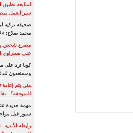
لمتابعة تطبيق 
سير العمل بم
صحيفة تركية ل
محمد صلاح: «لا 
على صحراوى ال
كوبا ترد على م
ومستعدون للدفا
متى يتم إعادة 
المتوقفة؟.. تف
مهمة جديدة تن
سبور قبل مواج