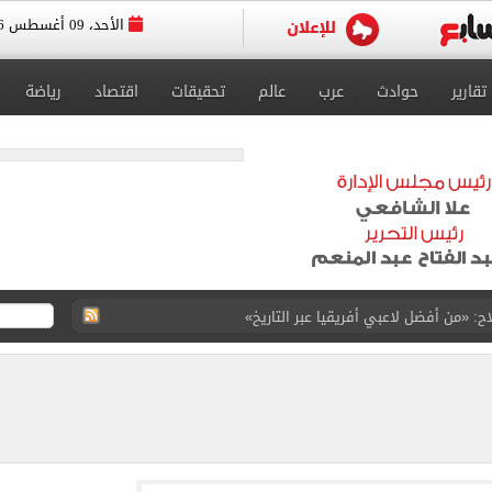
الأحد، 09 أغسطس 2026
تقارير
حوادث
عرب
عالم
تحقيقات
اقتصاد
رياضة
عل ودية مان سيتي وأتلتيكو مدريد.. فيديو
رصاد تكشف توقعات حالة الطقس حتى نهاية الأسبوع
 واشنطن حالياً
 طرابزون سبور يحتفل بصفقة محمد صلاح بفيديو جديد