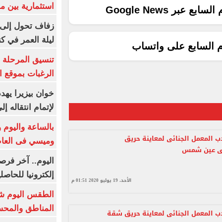
استثمارية بين م
ع عبر Google News
زفاف تحول إلى 
ليلة العمر في ك
م السابع على واتساب
تنسيق المرحلة ا
الرغبات بموقع ا
خوان بيزيرا يهدد
لإتمام انتقاله إ
بالساعة واليوم و
دب المعمل الجنائى لمعاينة حريق
وميسي فى العا
ى عين شمس
اليوم.. آخر فرص
إلكترونيا للحاصل
الأحد، 19 يوليو 2020 01:51 م
الطقس اليوم شد
المناطق والمحسوسة 
تدب المعمل الجنائى لمعاينة حريق شقة