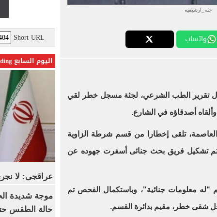
جثة_ارشيفية
Short URL
واتساب
اليوم السابع Trending
عجال تقرير الطب الشرعي، لجثة مسجل خطر لقي
ألقاه أصدقاؤه في الشارع.
 العاصمة، تلقى إخطارا من قسم شرطة الزاوية
تم تشكيل فريق بحث جنائى أسفرت جهوده عن
عراقجى: لا نجرى
م "له معلومات جنائية"، وباستكمال الفحص تم
موجة شديدة الح
جل شقى خطر، مقيم بدائرة القسم.
حالة الطقس حتى