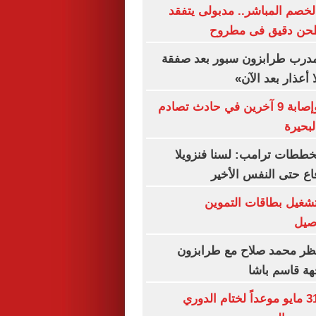
الخصم المباشر.. مدبولى يتفقد
طحن دقيق فى مطروح
مدرب طرابزون سبور بعد صفقة
أعذار بعد الآن»
مصرع شخص وإصابة 9 آخرين في حادث تصادم
بحيرة
خططات ترامب: لسنا فنزويلا
ع حتى النفس الأخير
تشغيل بطاقات التموين
اصيل
تظر محمد صلاح مع طرابزون
هة قاسم باشا
رابطة الأندية: 31 مايو موعداً لختام الدوري