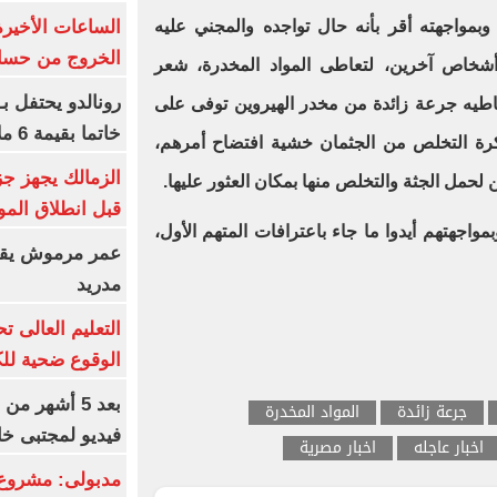
الساعات الأخير
بمواجهته أقر بأنه حال تواجده والمجني عليه
الخروج من حسا
لشقة محل سكنه وبصحبتهما 3 أشخاص آخرين، لتعاطى المواد المخدرة، شعر
رونالدو يحتفل ب
اطيه جرعة زائدة من مخدر الهيروين توفى على
خاتما بقيمة 6 ملايين يورو
كرة التخلص من الجثمان خشية افتضاح أمرهم،
الزمالك يجهز جز
لحمل الجثة والتخلص منها بمكان العثور عليها.
قبل انطلاق المو
واجهتهم أيدوا ما جاء باعترافات المتهم الأول،
عمر مرموش يقود
مدريد
الوقوع ضحية للك
بعد 5 أشهر م
جرعة زائدة
المواد المخدرة
فيديو لمجتبى خا
اخبار عاجله
اخبار مصرية
مدبولى: مشروع 