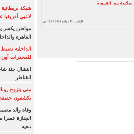
سكنية فى العجوزة
شبكة بريطانية
لاعبي أفريقيا عب
الإثنين، 13 يوليو 2020 12:00 ص
مواطن يكسر يد
القاهرة والداخ
الداخلية تضبط
للمخدرات أون ل
انتشال جثة شاب
القناطر
متى يتزوج رونال
يكشفون حقيقة «8 أغس
وفاة والد مصممة
الجنازة عصرا 
تنعيه