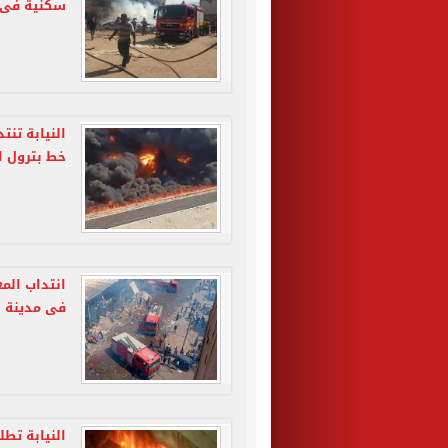
سكنية فى 
النيابة تنت
خط بترول ا
انتداب الم
فى مدينة 
النيابة تطل