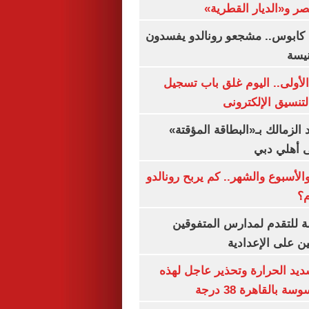
صر و«الديار القطرية»
كابوس.. مشجعو رونالدو يفسدون
نيسة
لأولى.. اليوم غلق باب تسجيل
لتنسيق الإلكترونى
 الزمالك بـ«البطاقة المؤقتة»
لى أهلي دبي
الأسبوع والشهر.. كم يربح رونالدو
م؟
ة للتقدم لمدارس المتفوقين
ين على الإعدادية
يد الحرارة وتحذير عاجل لهذه
بالقاهرة 38 درجة