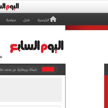
الرئيسية
عاجل
سياسة
عمر مرموش يسجل ثنائية ويش
موجة شديدة الحرارة.. الأ
عراقجى: لا نجرى محادثات مع
الأحلام تتحول إلى حقيقة..
هل ترتفع أسعار آيفون 17 غدا؟.. تسريبات تكشف مفاجأة قبل إطلاق الجيل الجديد