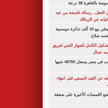
بالقاهرة 38 درجة
 العقل.. رسالة غامضة من عبد
غيابه عن الزمالك
طرابزون سبور يعلن بيع 18 ألف تذكرة موسمية
محمد صلاح
تشكيل الكامل للجهاز الفني لفريق
تمد جمال
سعر الجنيه الذهب فى مصر يسجل 48760 جنيها
ته عن القيد الصيفي قبل انتهاء
يضع اللمسات الأخيرة على صفقة