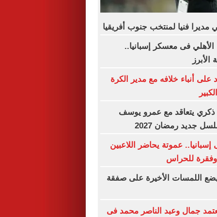
 مديرا فنيا لمنتخب جنوب أفريقيا
الأهلي فى معسكر إسبانيا..
الأبرز
على أنباء خلافه مع مدير الكرة
لكبير
و ذكري يتعاقد مع عمرو يوسف
ل جديد رمضان 2027
إسبانيا.. عموتة يحاضر اللاعبين
 وفقرة للحراس
 يضع اللمسات الأخيرة على صفقة
تمد جمال وعبد الناصر محمد فى