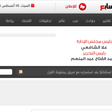
السبت، 08 أغسطس 2026
تقارير
حوادث
عرب
عالم
تحقيقات
اقتصاد
رياضة
 استثنائيًا بعد استمراره مع فريق برشلونة الأول
لمنتخب جنوب أفريقيا
لة غامضة من عبد الله السعيد بعد غيابه عن الزمالك
ل للجهاز الفني لفريق الكرة بقيادة معتمد جمال