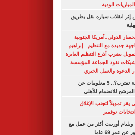
مباريات الودية
أشخاص إثر انقلاب سيارة نقل بطريق
لية
صار الدولى..أمريكا الجنوبية
هة جديدة مع التنظيم.. إبراهيم
تمويل يضرب أذرع التنظيم العابرة
شبكات نفوذ الجماعة المؤسسة
 الدعوة والعمل الخيري
الصفقة الخامسة تقترب؟.. 5 معلومات عن
المرشح للانضمام للأهلى
 يقر تمويلاً لتجنب الإغلاق
تخابات نوفمبر
ويليام أوربيت أكثر من عمل مع
عن عمر 69 عاما