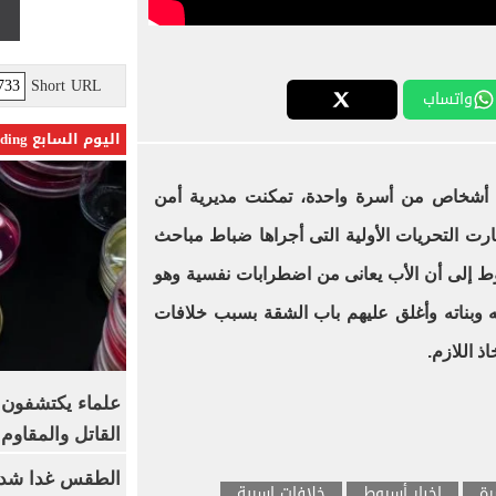
Short URL
واتساب
اليوم السابع Trending
جريمة صادمة تمثلت فى مصرع 5 أشخاص من أسرة واحدة، تمكنت مديرية أمن
ت التحريات الأولية التى أجراها ضباط مباحث
 إلى أن الأب يعانى من اضطرابات نفسية وهو
 وبناته وأغلق عليهم باب الشقة بسبب خلافات
ذ اللازم
.
علماء يكتشفون م
القاتل والمقاوم
الطقس غدا شديد
رة
اخبار أسيوط
خلافات اسرية