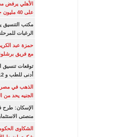
الأهلي يرفض مط
على 40 مليون جنيه سنوياً
مكتب التنسيق ي
الرغبات للمرحلة
حمزة عبد الكريم 
مع فريق برشلونة
أدنى للطب و 93.12% للأسنان
الجنيه يحد من 
الإسكان: طرح ف
منصتى الاستثمار