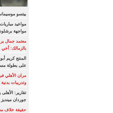
بيتسو موسيماني
مواعيد مباريات 
مواجهة برشلونة 
معتمد جمال يرد 
بالزمالك: أخي ا
المنتج كريم أب
على بطولة مسلس
مران الأهلي فى 
وتدريبات بدنية
تقارير: الأهلى
جوردان مينديز
حقيقة خلاف مع