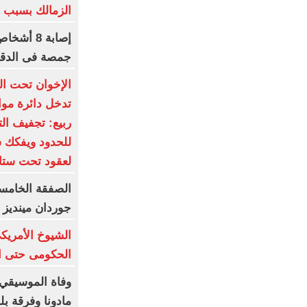
الزمالك بسبب ال
إصابة 8 
جمصة فى الدقه
الإخوان تحت الح
تدخل دائرة مواج
ربيع: تجفيف ال
للحدود ويفكك 
لعقود تحت ستار
جوردان مينديز 
الشيوخ الأمريكى
الحكومى حتى ان
وفاة الموسيقي 
مادونا وفرقة بلور 