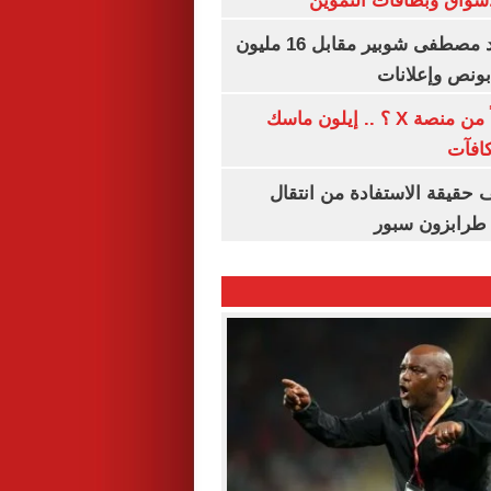
واق وبطاقات التموين
الأهلي يمدد عقد مصطفى شوبير مقابل 16 مليون
هل تتلقى أرباحاً من منصة X ؟ .. إيلون ماسك
كافآت
حقيقة الاستفادة من انتقال
طرابزون سبور