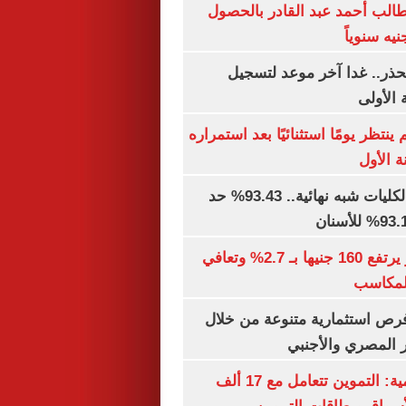
الب أحمد عبد القادر بالحصول
حذر.. غدا آخر موعد لتسجيل
 الأولى
ينتظر يومًا استثنائيًا بعد استمراره
 الأول
توقعات تنسيق الكليات شبه نهائية.. 93.43% حد
الذهب في مصر يرتفع 160 جنيها بـ 2.7% وتعافي
المكاسب
رص استثمارية متنوعة من خلال
 المصري والأجنبي
الشكاوى الحكومية: التموين تتعامل مع 17 ألف