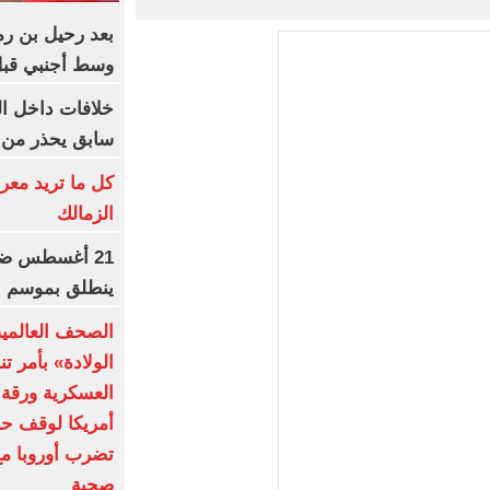
بعد رحيل بن ر
وسط أجنبي قبل
خلافات داخل ا
سابق يحذر من 
كل ما تريد معر
الزمالك
21 أغسطس ضرب
ينطلق بموسم جد
الصحف العالمي
الولادة» بأمر ت
العسكرية ورقة 
أمريكا لوقف حر
تضرب أوروبا مع
صحية