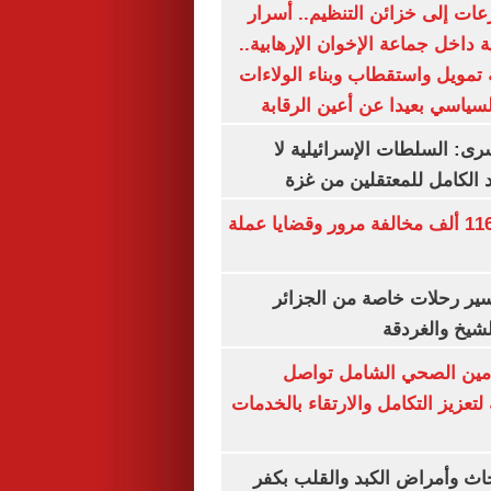
عات إلى خزائن التنظيم.. أسرار
 داخل جماعة الإخوان الإرهابية..
تمويل واستقطاب وبناء الولاءات
لسياسي بعيدا عن أعين الرقابة
رى: السلطات الإسرائيلية لا
الكامل للمعتقلين من غزة
الداخلية تضبط 116 ألف مخالفة مرور وقضايا عملة
ير رحلات خاصة من الجزائر
لشيخ والغردقة
لتأمين الصحي الشامل تواصل
 لتعزيز التكامل والارتقاء بالخدمات
ث وأمراض الكبد والقلب بكفر