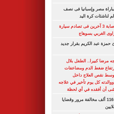
لمباراة مصر وإسبانيا فى نصف
م لناشئات كرة اليد
مصرع سيدة وإصابة 3 آخرين فى تصادم سيارة
اوى الغربي بسوهاج
ئ حمزة عبد الكريم بقرار جديد
 مرضا كبيرا.. الطفل بلال
رتفاع ضغط الدم ومضاعفات
وسط نقص العلاج داخل
والدته كل يوم تأخير في علاجه
خشى أن أفقده في أي لحظة
الداخلية تضبط 116 ألف مخالفة مرور وقضايا