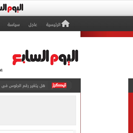
الرئيسية
عاجل
سياسة
هل يتغير رقم الجلوس فى امتح
طرابزون سبور يخوض مباراة 
أجواء شديدة الحرارة.. الأر
رابطة الأندية تكشف جدول م
الأهلي يخوض أول مران فى م
وزير الاستثمار والتجارة الخا