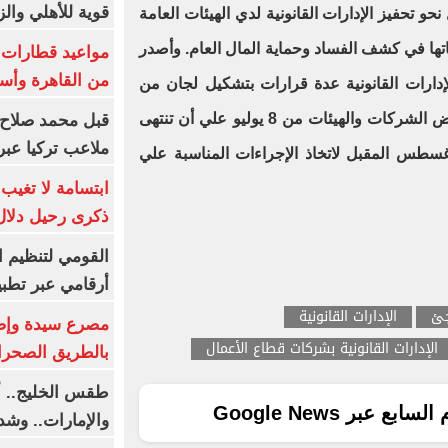
قوية للأهلي والز
حو تحفيز الإدارات القانونية لدي الهيئات العامة
تها في كشف الفساد وحماية المال العام. وأصدر
من القاهرة وأس
دارات القانونية عدة قرارات بتشكيل لجان من
مستشاري القطاع للتفتيش على بعض الشركات والهيئات من 8 يوليو علي أن تنتهى
قبل محمد صلاح.
ملاعب تركيا عبر 
عمالها وتقدم تقاريرها في 1 اغسطس المقبل لاتخاذ الإجراءات المناسبة علي
ابتسامة لا تغيب.
ذكرى رحيل دلال 
القومي لتنظيم ا
أرقامي عبر تطبيق TRA
جئ
الإدارات القانونية
الإدارات القانونية بشركات قطاع الأعمال
بالطريق الصحرا
طقس الخليج.. أ
ع عبر Google News
والإمارات.. وشد