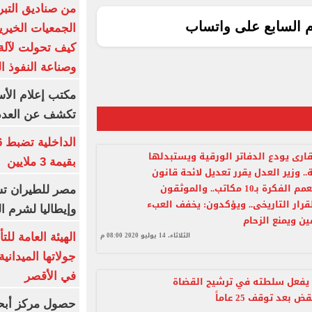
من صناديق التبر
م السابع على واتساب
الجمعيات الخيرية
كيف تحولت لآلة 
وصناعة النفوذ ا
مكتب إعلام الأس
تكشف عن العدد 
ارى يودع الدفاتر الورقية ويستبدلها
بقيمة 3 ملايين
ة.. وزير العدل يقرر تعديل لائحة قانون
التوثيق ويعمم الفكرة بـ10 مكاتب.. والموثقون
مصر للطيران تس
قرار التاريخى.. ويؤكدون: يخفف العبء
وإيطاليا لشرم ا
ن ويمنع الزحام
الثلاثاء، 14 يوليو 2020 08:00 م
الهيئة العامة ل
جولاتها الميدانية
في الأقصر
 يفعل سلطته في ترشيح القضاة
بعد توقف 25 عاماً
حصول مركز أبحا