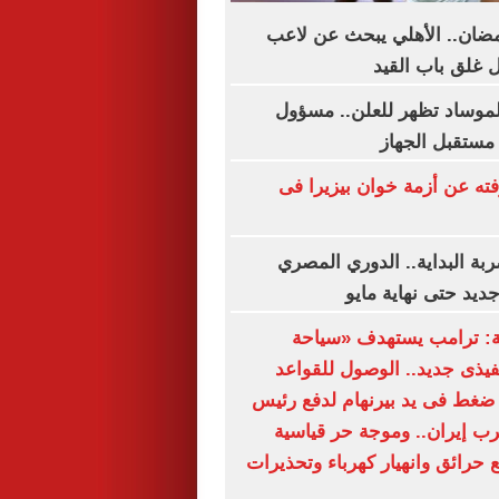
مضان.. الأهلي يبحث عن لاعب
 غلق باب القيد
لموساد تظهر للعلن.. مسؤول
مستقبل الجهاز
فته عن أزمة خوان بيزيرا فى
ة البداية.. الدوري المصري
يد حتى نهاية مايو
ة: ترامب يستهدف «سياحة
نفيذى جديد.. الوصول للقواعد
ضغط فى يد بيرنهام لدفع رئيس
ب إيران.. وموجة حر قياسية
 حرائق وانهيار كهرباء وتحذيرات