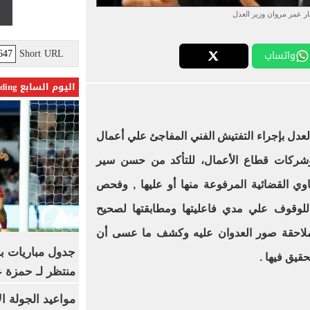
ر عمر مروان وزير العدل
Short URL
واتساب
اليوم السابع Trending
عدل بإجراء التفتيش الفني المفاجئ علي أعمال
مة وشركات قطاع الأعمال، للتأكد من حسن سير
وي القضائية المرفوعة منها أو عليها , وفحص
رية للوقوف علي مدي فاعليتها ومطابقتها لصحيح
 وملاحقة صور العدوان عليه وكشف ما عسى أن
جدول مباريات بر
قيق فيها .
منتظر لـ حمزة ع
مواعيد الجولة ا