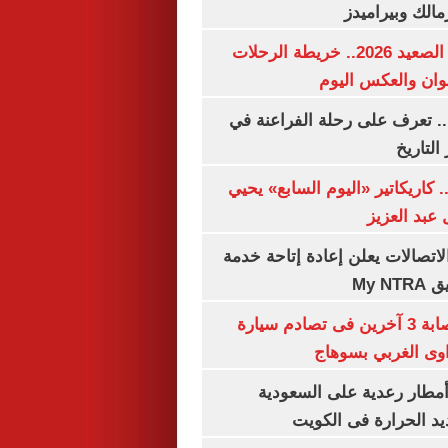
مالك وبيراميدز
مواعيد قطارات الصعيد 2026.. خريطة الرحلات
وان والعكس اليوم
. تعرف على رحلة الفراعنة في
التاريخ
. كاريكاتير «اليوم السابع» يحيي
عبد العزيز
لاتصالات يعلن إعادة إتاحة خدمة
My N
مصرع سيدة وإصابة 3 آخرين فى تصادم سيارة
وى الغربي بسوهاج
مطار رعدية على السعودية
يد الحرارة فى الكويت