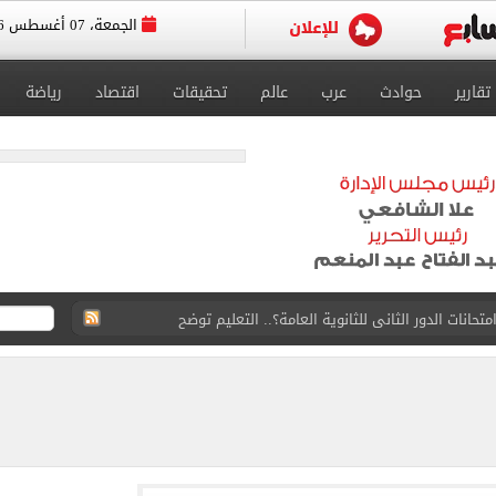
الجمعة، 07 أغسطس 2026
تقارير
حوادث
عرب
عالم
تحقيقات
اقتصاد
رياضة
انات الدور الثانى للثانوية العامة؟.. التعليم توضح
ودية أمام جوزتيبي غداً.. اعرف موقف محمد صلاح
صاد تكشف حالة الطقس ودرجات الحرارة المتوقعة
واعيد مباريات الدوري.. تعديل التوقيتات فى رمضان
عسكر إسبانيا استعداداً للموسم الجديد.. صور
رجية يبحث مع نائب وزير التجارة الصيني تعزيز التعاون