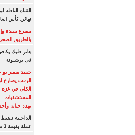
القناة الناقلة 
نهائي كأس العال
بالطريق الصحر
هانز فليك يكاف
فى برشلونة
جسد صغير يواجه
الرقب يصارع ا
الكلى في غزة 
المستشفيات.. و
يهدد حياته وأ
عملة بقيمة 3 ملايين