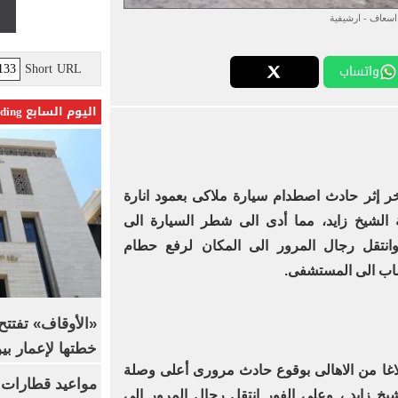
اسعاف - ارشيفية
Short URL
واتساب
اليوم السابع Trending
خر إثر حادث اصطدام سيارة ملاكى بعمود انارة
لشيخ زايد، مما أدى الى شطر السيارة الى
انتقل رجال المرور الى المكان لرفع حطام
مصاب الى المستشفى.
خطتها لإعمار بي
لاغا من الاهالى بوقوع حادث مرورى أعلى وصلة
خ زايد ، وعلى الفور انتقل رجال المرور الى