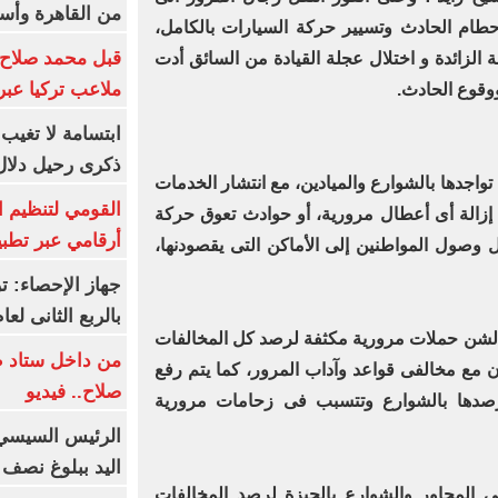
من القاهرة وأس
طام الحادث وتسيير حركة السيارات بالكامل،
قبل محمد صلاح.
 الزائدة و اختلال عجلة القيادة من السائق أدت
ملاعب تركيا عبر 
ووقوع الحادث.
ابتسامة لا تغيب.
ذكرى رحيل دلال 
تواجدها بالشوارع والميادين، مع انتشار الخدمات
القومي لتنظيم ا
 إزالة أى أعطال مرورية، أو حوادث تعوق حركة
أرقامي عبر تطبيق TRA
 وصول المواطنين إلى الأماكن التى يقصودنها،
بالربع الثانى لعام 26
 لشن حملات مرورية مكثفة لرصد كل المخالفات
من داخل ستاد ط
ون مع مخالفى قواعد وآداب المرور، كما يتم رفع
صلاح.. فيديو
رصدها بالشوارع وتتسبب فى زحامات مرورية
الرئيس السيسي 
اليد ببلوغ نصف 
ى المحاور والشوارع بالجيزة لرصد المخالفات