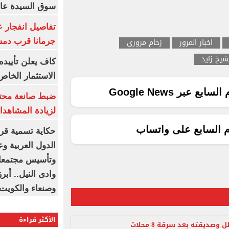
سوق السيدة عائ
تفاصيل انفجار ع
اخبار المرور
زحام مرورى
جرمانا قرب دمش
شيخ زايد
كاف يعلن تأييده
الاستثمار الخاص
ع عبر Google News
ضبط صانعة محتو
لزيادة المشاهدا
م السابع على واتساب
حكاية تسمية قرى
الدول العربية و
وتأسيس مجتمعات
وادى النيل.. أب
وصنعاء والكويت
الأكثر قراءة
سقوط عاطل وصديقته بعد سرقة 8 محلات