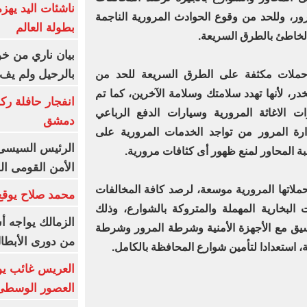
ناشئات اليد يهز
رور، وللحد من وقوع الحوادث المرورية الناجمة
بطولة العالم
الخاطئ بالطرق السريعة.
بيان ناري من خو
بالرحيل ولم يف 
 حملات مكثفة على الطرق السريعة للحد من
خدر، لأنها تهدد سلامتك وسلامة الآخرين، كما تم
انفجار حافلة رك
ت الاغاثة المرورية وسيارات الدفع الرباعي
دمشق
ارة المرور من تواجد الخدمات المرورية على
الرئيس السيسى: 
ة المحاور لمنع ظهور أى كثافات مرورية.
الأمن القومى ا
حملاتها المرورية موسعة، لرصد كافة المخالفات
محمد صلاح يوقع 
 البخارية المهملة والمتروكة بالشوارع، وذلك
الزمالك يواجه أ
تنسيق مع الأجهزة الأمنية وشرطة المرور وشرطة
من دورى الأبطا
، استعدادا لتأمين شوارع المحافظة بالكامل.
العريس غائب يو
العصور الوسطى