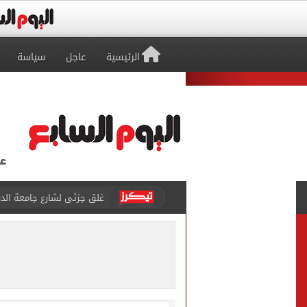
الرئيسية
عاجل
سياسة
عمرو دياب يدخل موسوعة جينيس ب
إغلاق طريق مصر أسوان الزرا
محمد صلاح يظهر على تليفزي
أسعار الذهب في مصر تتراجع.. وعيار 21 ي
الاستعلامات تفند ادعاءات 