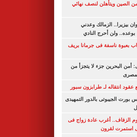
من الصين ويتأهلن لنصف نهائي
ان بيزيرا.. الزمالك وعدني
بوعده.. ولن أحرج النادي
اب بعبوة ناسفة فى جرمانا بريف
أمن البحرين جزء لا يتجزأ من
لمصرى
عقود انتقاله لـ طرابزون سبور
س بورت الجيبوتى بالدور التمهيدى
ل
م الزفاف.. أغرب عادة زواج فى
 استمرت لقرون