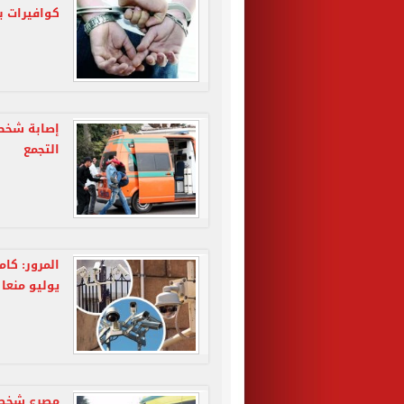
كوافيرات ب
إصابة شخص 
التجمع
يوليو منعا 
مصرع شخصين