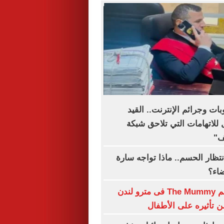
بات وجرائم الإنترنت.. القيد
للاتهامات التي تلاحق شبكة
ف"
نتظار الحسم.. ماذا تواجه سارة
ضاء؟
حظر بوستر فيلم The Mummy فى مترو لندن
تأثيره على الأطفال