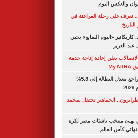
وان والعكس اليوم
. تعرف على رحلة الفراعنة في
التاريخ
. كاريكاتير «اليوم السابع» يحيي
عبد العزيز
لاتصالات يعلن إعادة إتاحة خدمة
My N
جهاز الإحصاء: تراجع معدل البطالة إلى 5.8%
20
رابزون.. الجماهير تحتفل بمحمد
يهنئ منتخب ناشئات مصر لكرة
نهائي كأس العالم