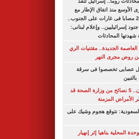
محادثات روما.. إسرائيل تنفذ
ى الأوسع منذ اتفاق الإطار مع
لبنان.. شهيد و20 مصابا فى غارات على الجنوب..
قتل وإصابة 6 جنود إسرائيليين.. وإعلام لبنانى:
 شهدتها المحادثات
العاصمة الجديدة.. مقتنيات الري
ن روض مجرى النهر
يل عصابى تخصصوا فى سرقة
التبين
قبل فوات الأوان.. 5 نصائح من وزارة الصحة قد
 الأمراض المزمنة
سعودية: نتوقع هجوم وشيك على
ة المحلية بناهيا إثر إنهيار