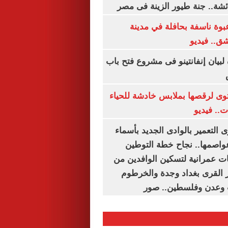
شة.. جنة طيور الزينة فى مصر
بوة ناسفة بحافلة في مدينة
ق.. فيديو
 لبيان إنفانتينو فى مشروع فتح باب
ى لرقصها بملابس خادشة للحياء
ت.. فيديو
 التعمير بالوادى الجديد بأسماء
عواصمها.. نجاح خطة التوطين
 عمرانية لتسكين الوافدين من
رز القرى بغداد وجدة والخرطوم
 وعدن وفلسطين.. صور