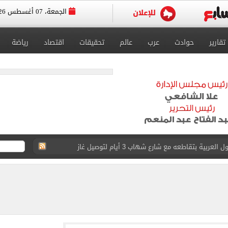
الجمعة، 07 أغسطس 2026
تقارير
حوادث
عرب
عالم
تحقيقات
اقتصاد
رياضة
عد تصدره قائمة بيلبورد عربية لـ68 أسبوعا
عى الغربى كليا من المنيب للعياط.. اعرف التحويلات
ون اليوم السابع فى حفل تقديمه باستاد طرابزون.. فيديو
سجل هذا الرقم
ذا صن وميرور حول علاج سيدة بريطانية في شرم الشيخ