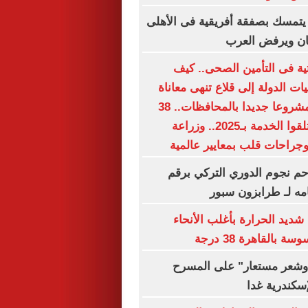
يتمسك بصفقة أفريقية فى الأهلى
ان ويرفض العرب
حتية فى التأمين الصحى.. كيف
 الدولة إلى قلاع تنهى معاناة
الملايين؟.. 15 مشروعا جديدا بالمحافظات.. 38
مليون مواطن تلقوا الخدمة بـ2025.. وزراعة
جراحات قلب بمعايير عالمية
م نجوم الدوري التركي برقم
مه لـ طرابزون سبور
شديد الحرارة بأغلب الأنحاء
بالقاهرة 38 درجة
شعر مستعار" على المسرح
إسكندرية غدا