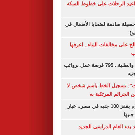
واعيد الرحلات على خطوط السكة
صيلة صادمة لضحايا الأطفال في
و)
الح على مخالفات البناء.. اعرفها
ب
لجميع المؤهلات والطلبة.. 795 فرصة عمل برواتب
ات": تسجيل الخط باسم شخص لا
 الجرائم المرتكبة به
سعر الذهب اليوم يقفز 100 جنيه في مصر.. عيار
بدء العام الدراسى الجديد