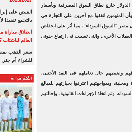
2026/2027
 الدولار خارج نطاق السوق المصرفية وبأسعار
القبض على إبرا
 وأن المتهمين اتفقوا مع آخرين على التجارة فى
بالتجمع تنفيذا ل
فى مصر "السوق السوداء"، مما أثر على انخفاض
انطلاق مباراة م
 العملات الأخرى، والتى تسببت فى ارتفاع جنونى
العالم لناشئات ك
سعر الذهب يقفز
للشراء أم جني ا
فهم وضبطهم حال تعاملهم فى النقد الأجنبى،
الأكثر قراءة
 ومحلية، وبمواجهتهم اعترفوا بحيازتهم للمبالغ
سوداء، وتم اتخاذ الإجراءات القانونية، وإحالتهم