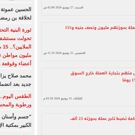
السبت، 27 يونيو 2020 02:00 ص
الحسين عموتة 
لخلافة بن رمض
ضبط تجار عملة بحوزتهم مليون ونصف جنيه و155
ثورة البنية الت
تحولت مستشفيات
الخميس، 25 يونيو 2020 11:29 ص
أعضاء وقوقعة و
متهم بتجارة العملة خارج السوق
محمد صلاح يزاح
جديد بعد انضما
الطقس اليوم.. 
الثلاثاء، 23 يونيو 2020 03:30 م
ورطوبة والمحسوسة 
"جسم وأسنان و
الأموال العامة تضبط تاجر عملة بحوزته 23 ألف
الكبير بمكتبة ال