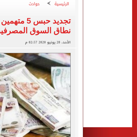
تسجيل الرغبات مجانا.. معام
الرئيسية
حوادث
"تنظيم الاتصالات": تسجيل ا
تجديد حبس 5
مشاهد ساحرة على شاطئ رأس
نطاق السوق المصرفية
الكشف عن قصر محمد صلاح ا
الأحد، 28 يونيو 2020 02:57 م