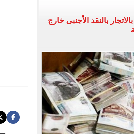
ل تنسيق الجامعات تستقبل طلاب المرحلة الأولى
لخط باسم شخص لا يجعله مسؤولًا عن الجرائم المرتكبة به
 متهمين بالاتجار بالنقد الأجنبى خارج
 البر في أجواء صيفية مميزة.. فيديو
لفاخر فى طرابزون.. صور