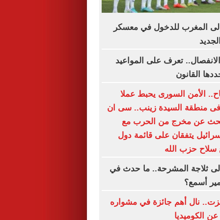
لى المغرب للدخول في معسكر
لجديد
الانفصال.. تعرف على المواعيد
ددها القانون
اح.. الأمن السورى يحبط عملا
 فى منطقة السيدة زينب.. سى ان
بحث عن مخرج من الحرب مع
إسرائيل يتفقان على قائمة دول
 سلاح حزب الله
لى ثلاجة المشرحة.. ما حدث في
مير أسمع؟
زت.. نال أهم جائزة في مشواره
عن الكوميديا