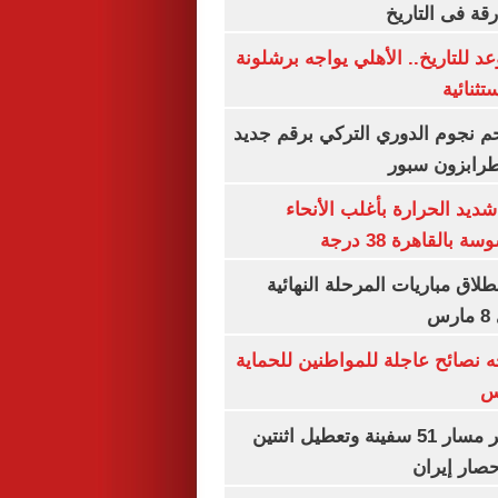
رقة فى التاريخ
 للتاريخ.. الأهلي يواجه برشلونة
تثنائية
م نجوم الدوري التركي برقم جديد
طرابزون سبور
ديد الحرارة بأغلب الأنحاء
القاهرة 38 درجة
نطلاق مباريات المرحلة النهائية
س
ه نصائح عاجلة للمواطنين للحماية
س
"سنتكوم" : تغيير مسار 51 سفينة وتعطيل اثنتين
صار إيران