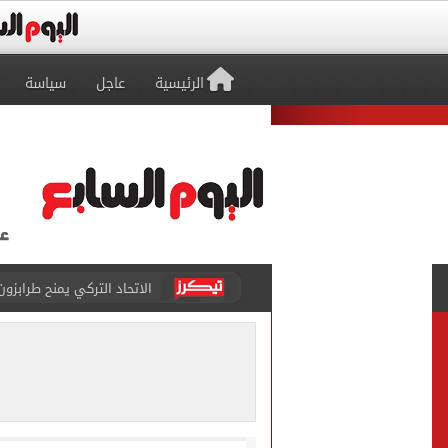
الرئيسية
عاجل
سياسة
الاتحاد التركي يمنح طرابز
برشلونة يطرح تذاكر مواجه
طرابزون سبور ينفي الحجز 
منتخب ناشئات كرة اليد يخسر أمام إسبانيا 27 - 26 ف
قفزة أعادت الزمن الجميل..