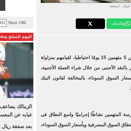
أموال - ارشيفية
Short URL
واتساب
اليوم السابع Trending
جددت محكمة الجنح المختصة، حبس 5 متهمين 15 يومًا احتياطيا، لقيامهم بمزاولة
لنقد الأجنبى من خلال شراء العملة الأجنبية،
ار السوق السوداء، بالمخالفة لقانون البنك
.
الزمالك يضاعف ع
غيابه عن المعس
ة المتهمين نشاطًا إجراميًا واسع النطاق فى
ج نطاق السوق المصرفية وبأسعار السوق السوداء،
بعد صفقة ريال م