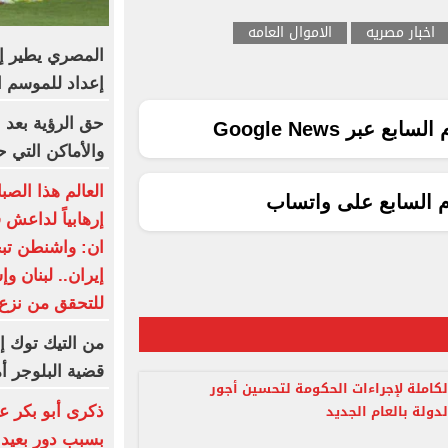
اخبار مصريه
الاموال العامه
المصري يطير إ
إعداد للموسم ا
حق الرؤية بعد 
ع عبر Google News
والأماكن التي ح
العالم هذا الصب
م السابع على واتساب
إرهابياً لداعش
ان: واشنطن ت
إيران.. لبنان و
للتحقق من نزع
من التيك توك إ
قضية البلوجر أ
لكاملة لإجراءات الحكومة لتحسين أجور
لدولة بالعام الجديد
ذكرى أبو بكر ع
بسبب دور بعيد 