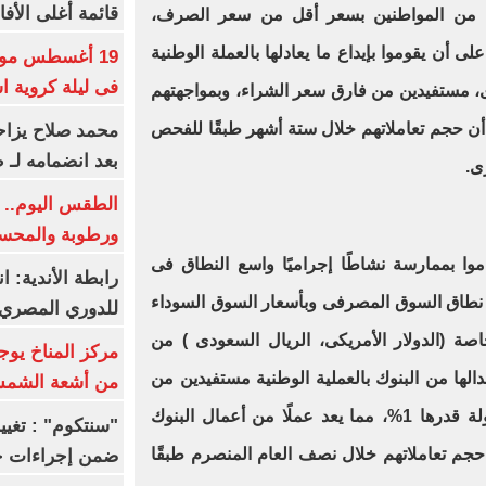
قائمة أغلى الأفا
ية من المواطنين بسعر أقل من سعر الصرف،
لى أن يقوموا بإيداع ما يعادلها بالعملة الوطنية
19 أغسطس موعد
فى ليلة كروية اس
ى، مستفيدين من فارق سعر الشراء، وبمواجهتهم
 أن حجم تعاملاتهم خلال ستة أشهر طبقًا للفحص
محمد صلاح يزاح
بعد انضمامه لـ 
رى
.
الطقس اليوم.. ش
ورطوبة والمحسوسة ب
وا بممارسة نشاطًا إجراميًا واسع النطاق فى
رابطة الأندية: ا
ج نطاق السوق المصرفى وبأسعار السوق السوداء
للدوري المصري 8 مار
صة (الدولار الأمريكى، الريال السعودى ) من
مركز المناخ يوج
الها من البنوك بالعملية الوطنية مستفيدين من
من أشعة الشم
فارق سعر العملة وذلك مقابل عمولة قدرها 1%، مما يعد عملًا من أعمال البنوك
ن حجم تعاملاتهم خلال نصف العام المنصرم طبقًا
ضمن إجراءات ح