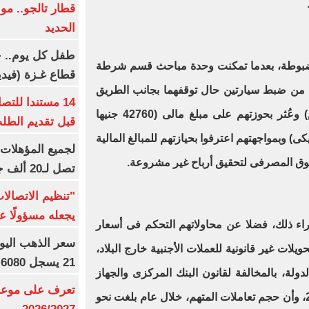
قطار تالجو.. م
الحديد
طفل كل يوم.. ح
 المضبوطة، بعدما تمكنت وحدة مباحث قسم شرطة
قطاع غـزة (فيدي
ة من ضبط سيارتين حال توقفهما بجانب الطريق
14 مستندا للتص
وضبط مستقليهما عدد ( 5 أشخاص) وعُثر بحوزتهم على مبلغ مالى (42760 جنيها
قبل تقديم الطل
الى 30000 دولار أمريكى) وبمواجهتهم اعترفوا بحيازتهم للمبالغ المالية
السوق المصرفى لتحقيق أرباح غير مشروعة
.
تصل لـ20 ألف جنيه
"تنظيم الاتصال
يجعله مسؤولًا عن
راء ذلك، فضلا عن محاولاتهم التحكم فى أسعار
ويلات غير قانونية للعملات الأجنبية خارج البلاد،
21 يسجل 6080 جنيها
دولة، بالمخالفة لقانون البنك المركزى والجهاز
تعرف على موعد 
المصرفى والنقد رقم 88 لسنة 2003، وأن حجم تعاملات المتهم، خلال عام بلغت نحو