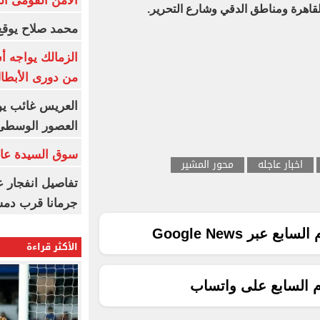
الأمن القومى ا
لقاهرة ومناطق الدقي وشارع التحرير.
محمد صلاح يوقع 
الزمالك يواجه أ
من دورى الأبطا
العريس غائب يو
العصور الوسطى
سوق السيدة عائ
اخبار عاجله
محور المشير
تفاصيل انفجار ع
جرمانا قرب دمش
ع عبر Google News
الأكثر قراءة
م السابع على واتساب