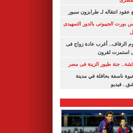
لمصرى
عقود انتقاله لـ طرابزون سبور
س بورت الجيبوتى بالدور التمهيدى
ل
م الزفاف.. أغرب عادة زواج فى
 استمرت لقرون
شة.. جنة طيور الزينة فى مصر
بوة ناسفة بحافلة في مدينة
ق.. فيديو