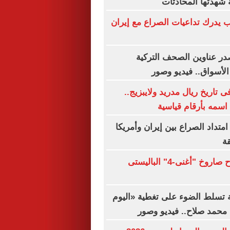
 شهدتها المحادثات
 يدرك تداعيات الصراع مع إيران
ر عناوين الصحف التركية
لأسواق.. فيديو وصور
بين فى تاريخ ريال مدريد ولايبزيج..
اسمه بأرقام قياسية
امتداد الصراع بين إيران وأمريكا
ة
الهند تختبر بنجاح صاروخ "أغنى-4" الباليستى
ة تسلط الضوء على تغطية «اليوم
محمد صلاح.. فيديو وصور