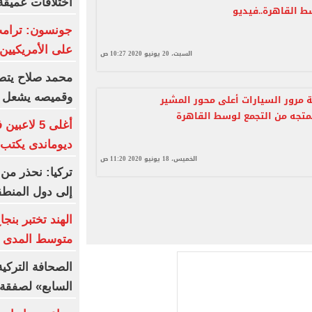
اختلافات عميقة
ط القاهرة..فيديو
جونسون: ترامب
على الأمريكيين
السبت، 20 يونيو 2020 10:27 ص
محمد صلاح يتصد
وقميصه يشعل ا
مرور السيارات أعلى محور المشير
تجه من التجمع لوسط القاهرة
أغلى 5 لاع
ديوماندى يكتب 
الخميس، 18 يونيو 2020 11:20 ص
تركيا: نحذر من 
إلى دول المنطق
متوسط المدى
الصحافة التركي
السابع» لصفقة 