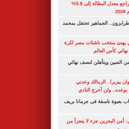
جهاز الإحصاء: تراجع معدل البطالة إلى 5.8%
20
رابزون.. الجماهير تحتفل بمحمد
يهنئ منتخب ناشئات مصر لكرة
نهائي كأس العالم
من الصين ويتأهلن لنصف نهائي
ان بيزيرا.. الزمالك وعدني
بوعده.. ولن أحرج النادي
اب بعبوة ناسفة فى جرمانا بريف
أمن البحرين جزء لا يتجزأ من