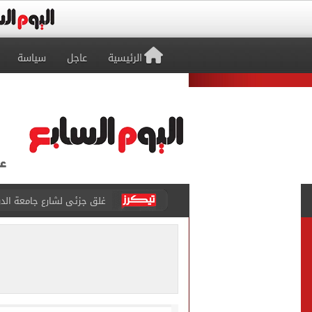
الرئيسية
عاجل
سياسة
غلق جزئى لشارع جامعة الدول العرب
عمرو دياب يدخل موسوعة جينيس ب
إغلاق طريق مصر أسوان الزرا
محمد صلاح يظهر على تليفزي
أسعار الذهب في مصر تتراجع.. وعيار 21 ي
الاستعلامات تفند ادعاءات 
صفقة محمد صلاح تتصدر عنا