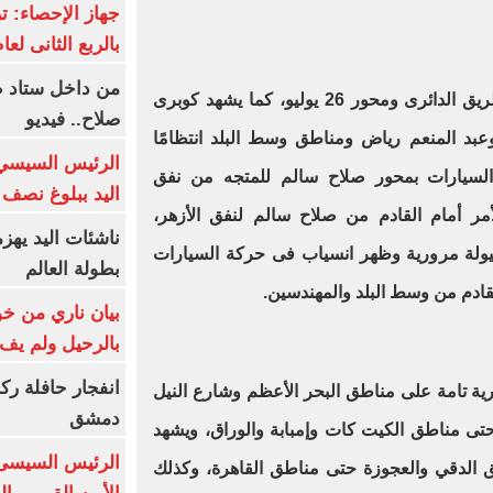
بالربع الثانى لعام 26
من داخل ستاد ط
وانتظمت حركة السيارات أعلى الطريق الدائرى ومحور 26 يوليو، كما يشهد كوبرى
صلاح.. فيديو
د المنعم رياض ومناطق وسط البلد انتظامًا
الرئيس السيسي 
لسيارات بمحور صلاح سالم للمتجه من نفق
اليد ببلوغ نصف 
مر أمام القادم من صلاح سالم لنفق الأزهر،
ناشئات اليد يهز
يولة مرورية وظهر انسياب فى حركة السيارات
بطولة العالم
.
بيان ناري من خو
بالرحيل ولم يف 
انفجار حافلة رك
ية تامة على مناطق البحر الأعظم وشارع النيل
دمشق
تى مناطق الكيت كات وإمبابة والوراق، ويشهد
الرئيس السيسى: 
ق الدقي والعجوزة حتى مناطق القاهرة، وكذلك