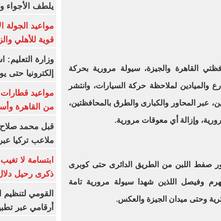
يلطف الأجواء وا
مواعيد الجولة ا
قوية للأهلي والز
وزارة التعليم: 
تي القاهرة والجيزة، سيولة مرورية بحركة
إلكترونيا حتى يو
ع والميادين لملاحظة حركة السيارات، وانتشر
ن، عبر المحاور والكبارى والطرق بالمحافظتين،
من القاهرة وأس
رية، وإزالة أي معوقات مرورية
.
قبل محمد صلاح.
ملاعب تركيا عبر 
ابتسامة لا تغيب.
ور صفط اللبن من الطريق الدائرى حتى كوبرى
ذكرى رحيل دلال 
م وفيصل اللذين شهدا سيولة مرورية تامة
القومي لتنظيم ا
أثرية وحتى ميدان الجيزة والعكس
.
أرقامي عبر تطبيق TRA