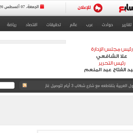
الجمعة، 07 أغسطس 2026
تقارير
حوادث
عرب
عالم
تحقيقات
اقتصاد
رياضة
ية بتقاطعه مع شارع شهاب 3 أيام لتوصيل غاز
عد تصدره قائمة بيلبورد عربية لـ68 أسبوعا
عى الغربى كليا من المنيب للعياط.. اعرف التحويلات
ون اليوم السابع فى حفل تقديمه باستاد طرابزون.. فيديو
سجل هذا الرقم
ذا صن وميرور حول علاج سيدة بريطانية في شرم الشيخ
وين الصحف التركية وقميصه يشعل الأسواق في طرابزون