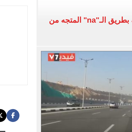
يضم هيثم حسن بعقد حتى 2030
بنته ويرقص معها في أجواء مليئة بالفرحة.. فيديو وصور
انتظام الحالة المرورية بطريق الـ"na" المتجه من
 واقعة التحرش المزيفة بكفالة مالية