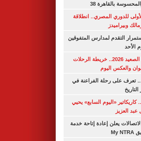
لمحسوسة بالقاهرة 38
لأولى للدوري المصري.. انطلاقة
مالك وبيراميدز
استمرار التقدم لمدارس المتفوقين
م الأحد
مواعيد قطارات الصعيد 2026.. خريطة الرحلات
وان والعكس اليوم
. تعرف على رحلة الفراعنة في
التاريخ
. كاريكاتير «اليوم السابع» يحيي
عبد العزيز
لاتصالات يعلن إعادة إتاحة خدمة
My N