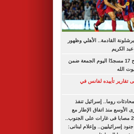
رشلونة القادمة.. الأهلي وظهور
عبد الكريم
«الأوقاف» تفتتح 17 مسجدًا اليوم الجمعة ضمن
وت الله
 تقارير تأييده لفانس في
محادثات روما.. إسرائيل تنفذ
ى الأوسع منذ اتفاق الإطار مع
لبنان.. شهيد و20 مصابا فى غارات على الجنوب..
قتل وإصابة 6 جنود إسرائيليين.. وإعلام لبنانى: