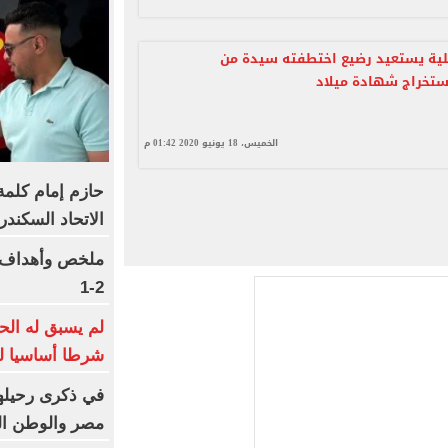
لية يستعيد رضيع اختطفته سيدة من
ستخراج شهادة ميلاد
الخميس، 18 يونيو 2020 01:42 م
حازم إمام كلمة
الاتحاد السكندر
ملخص وأهداف ف
2-1
لم يسبق له الحج
شرطا أساسيا ل
في ذكرى رحيلها
مصر والوطن ال