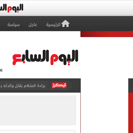
الرئيسية
عاجل
سياسة
براءة المتهم بقتل والدته بـ12 طعنة والشروع في قتل شقيقته بالشرقية
بيتسو موسيماني مديرا فنيا 
كل شيء يبدأ من العقل.. رسا
طرابزون سبور يعلن بيع 18 ألف تذكرة موسمية بعد التعاقد مع محمد صلاح
الزمالك يعلن التشكيل الكام
تقارير: الأهلى يضع اللمسات