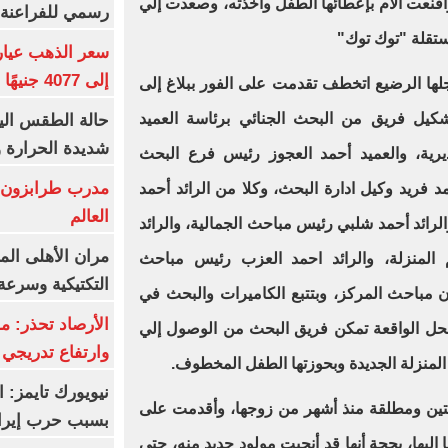
واقنعت الأم بإعطائها الطفل وأخذته، وصعدت إلي
رسمي للفراعنة 
ستقلة "توك توك"
إلى 4077 جنيهًا
لها الرضيع اتخطف تقدمت على الفور ببلاغ إلى
شكيل فريق من البحث الجنائي برئاسة العميد
شديدة الحرارة و7 ظواهر جوي
ة، والعميد أحمد العجوز رئيس فرع البحث
مدرب طرابزون:
مد فريد وكيل ادارة البحث، وكلا من الرائد أحمد
العالم
ئد أحمد شلبي رئيس مباحث الجمالية، والرائد
مران الأهلى الم
منزلة، والرائد احمد العزب رئيس مباحث
التكتيكية وسرعة
 مباحث المركز، وبتتبع الكاميرات والبحث في
الأرصاد تحذر: م
محل الواقعة تمكن فريق البحث من الوصول إلي
وارتفاع تدريجي 
منزلة الجديدة وبحوزتها الطفل المخطوف.
نيويورك تايمز: 
وبنتين ومطلقة منذ أشهر من زوجها، وأقدمت على
بسبب حرب إيرا
 إليها، بحجة أنها قد أنجبت مولود جديد منه، حتي