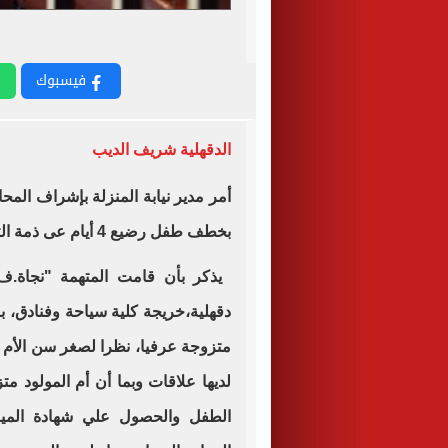
فيسبوك
الدقهلية شريف الديب
أمر مدير نيابة المنزلة بإشراف المح
بخطف طفل رضيع 4 أيام عى ذمة التحقيقات، وتسليم الطفل إلي ذويه.
دقهلية،خريجة كلية سياحة وفنادق، با
متزوجة عرفيا، نظرا لصغر سن الأم ع
لديها علاقات وبما أن أم المولود م
الطفل والحصول علي شهادة الميلا