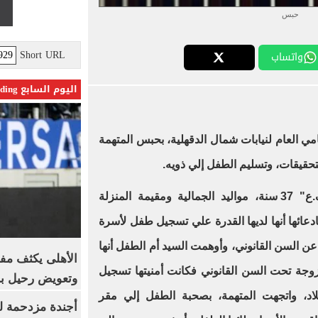
حبس
Short URL
واتساب
اليوم السابع Trending
امي العام لنيابات شمال الدقهلية، بحبس المتهمة
يذكر بأن قامت المتهمة "نجاة.ف.ع" 37 سنة، مواليد الجمالية ومقيمة المنزلة
دعائها أنها لديها القدرة علي تسجيل طفل لأسرة
ن السن القانوني، وأوهمت السيد أم الطفل أنها
الأهلى يكثف مف
تزوجة تحت السن القانوني فكانت أمنيتها تسجيل
وتعويض رحيل ب
د، واتجهت المتهمة، بصحبة الطفل إلي مقر
أجندة مزدحمة ل