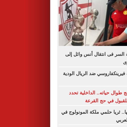
 السر فى انتقال أنس وائل إلى
ى
يرينكفاروسي ضد الريال الودية
 طوال حياته.. الداخلية تحدد
لقبول في حج القرعة
.. ثريا حلمي ملكة المونولوج في
عربي