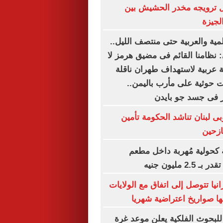
 ترويجه مخدر الحشيش بين
لجيزة
المية والعربية حتى منتصف الليل..
: نظامنا القائم فى مضيق هرمز لا
نة عربية لاستهداف طهران ناقلة
ت حوثية على مأرب باليمن..
 فى جسد جو بايدن
ى لبنان تناشد الحكومة تأمين
ازحين
جاجة كحولية مُهربة داخل مطعم
نيا تتوصل إلى اتفاق مع الولايات
ها صواريخ اعتراضية شهريا
للبحوث الفلكية يعلن موعد غرة