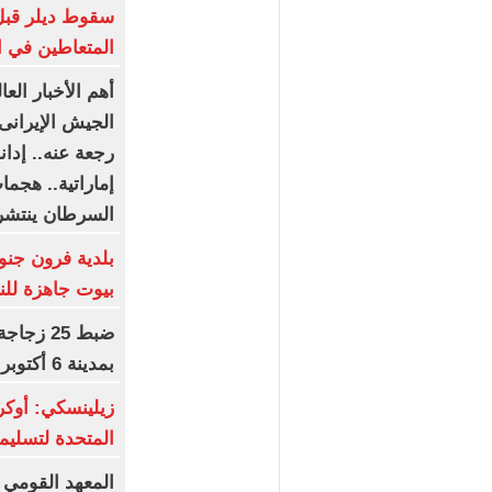
سقوط ديلر قبل
المتعاطين في ا
أهم الأخبار الع
الجيش الإيرانى
رجعة عنه.. إدا
إماراتية.. هجما
السرطان ينتشر
بلدية فرون جنوب
بيوت جاهزة للن
ضبط 25 ز
بمدينة 6 أكتوبر تقدر بـ 2.5 مليون جنيه
زيلينسكي: أوكرا
المتحدة لتسليم
المعهد القومي 