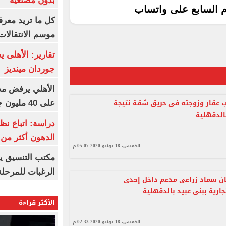
بدون مصنعية
م السابع على واتساب
كل ما تريد معرف
موسم الانتقالات
تقارير: الأهلى 
جوردان مينديز
الأهلي يرفض مط
 عقار وزوجته فى حريق شقة نتيجة
على 40 مليون جنيه سنوياً
الدقهلية
دراسة: اتباع نظ
الدهون أكثر م
الخميس، 18 يونيو 2020 05:07 م
مكتب التنسيق ي
الرغبات للمرحلة
 أطنان سماد زراعى مدعم داخل إحدى
جارية ببنى عبيد بالدقهلية
الأكثر قراءة
الخميس، 18 يونيو 2020 02:33 م