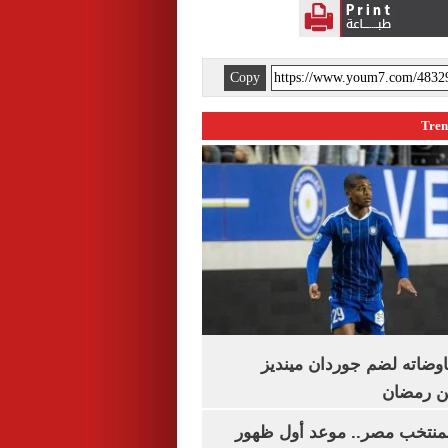
Copy
اوضاته لضم جوردان مينديز
ن رمضان
منتخب مصر.. موعد أول ظهور