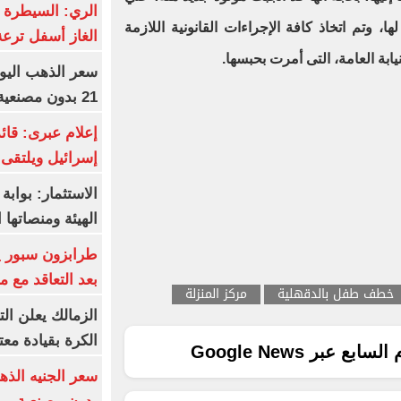
الري: السيطرة 
 وتم اتخاذ كافة الإجراءات القانونية اللازمة
الغاز أسفل ترعة
ابة العامة، التى أمرت بحبسها.
21 بدون مصنعية بـ6115 جنيها
إعلام عبرى: قائد
إسرائيل ويلتقى 
الاستثمار: بواب
الهيئة ومنصاتها 
بعد التعاقد مع 
خطف طفل بالدقهلية
مركز المنزلة
الزمالك يعلن ال
الكرة بقيادة مع
ع عبر Google News