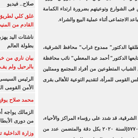
صلاح.. فيديو
 فى الشوارع وتوعيتهم بضرورة ارتداء الكمامة
غلق كلي لطريق 
د الاجتماعى أثناء عملية البيع والشراء.
القادم من المنيب لل
ناشئات اليد يهز
بطولة العالم
لقها الدكتور" ممدوح غراب" محافظ الشرقية،
بيان ناري من خو
ابعها الدكتور" أحمد عبد المعطي" نائب محافظة
بالرحيل ولم يف 
الشباب المتطوعين من أفراد المجتمع وممثلين
الرئيس السيسى: 
س القومى للمرأة، لتقديم التوعية للأهالى بقرى
الأمن القومى ا
محمد صلاح يوقع 
الزمالك يواجه أ
لشرقية، قد شدد على رؤساء المراكز والأحياء،
من دورى الأبطا
بالالتزام بتنفيذ ما جاء بالقرار رقم(٥٧٧٠)لسنة ٢٠٢٠ بكل دقة والمتضمن عدد من