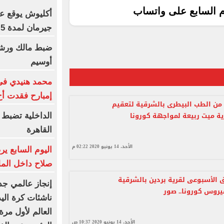
م السابع على واتساب
أكليوش يوقع عق
جيرمان لمدة 5 سنوات
أوسيم
محمد هنيدي فى 
إمبارح فقدت أخ
 من الطب البيطرى بالشرقية لتعقيم
ة ميت ربيعة لمواجهة كورونا
الداخلية تضبط 
القاهرة
الأحد، 14 يونيو 2020 02:22 م
اليوم السابع ي
صلاح داخل المل
لأسبوعى لقرية بردين بالشرقية
إنجاز عالمي جد
روس كورونا.. صور
ناشئات كرة الي
العالم لأول مرة
الأحد، 14 يونيو 2020 10:37 ص