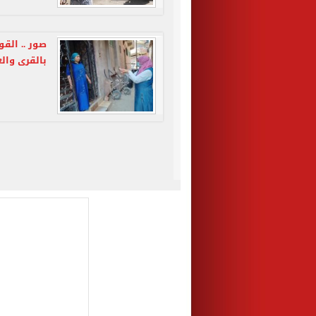
صور .. الق
بالقرى وال