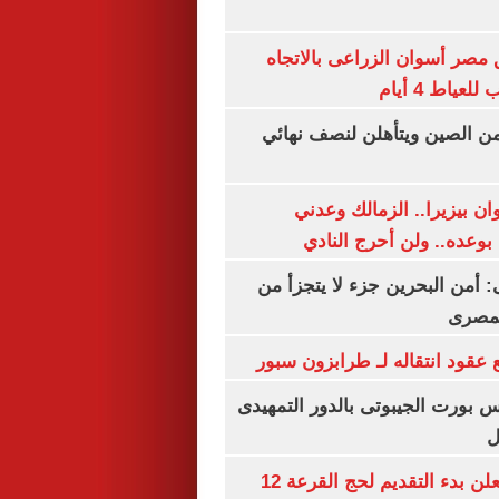
مصر أسوان الزراعى بالاتجاه
عياط 4 أيام
من الصين ويتأهلن لنصف نهائي
ان بيزيرا.. الزمالك وعدني
بوعده.. ولن أحرج النادي
أمن البحرين جزء لا يتجزأ من
لمصرى
عقود انتقاله لـ طرابزون سبور
س بورت الجيبوتى بالدور التمهيدى
ل
وزارة الداخلية تعلن بدء التقديم لحج القرعة 12