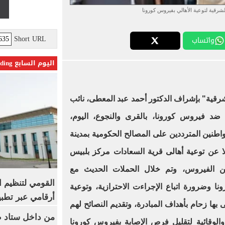
شرقية لتوعية الأهالي بفيروس كورونا
Short URL
واتساب
اليوم السابع Trending
رقية" بإشراف الدكتور أحمد عبد المعطى، نائب
ضد فيروس كورونا، بالقرى والنجوع، اليوم،
اطنين المترددين على المصالح الحكومية بمدينة
لا عن توعية أهالى قرية السعادات مركز بلبيس
من الفيروس، وتم خلال الحملات الحديث مع
القومي لتنظيم ا
 وضرورة اتباع الإجراءت الاحترازية، وتوعية
أرقامي عبر تطبيق TRA
 بها زحام بأهداف المبادرة، وتقديم النصائح لهم
من داخل ستاد ط
 والوقائية لتقليل فرص الإصابة بفيروس كورونا