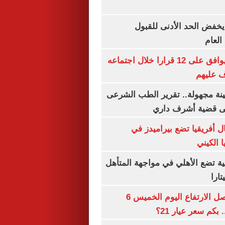
يخفض الحد الأدنى للقبول
العام
مجلس الوزراء يوافق على 12 قرارا خلال اجتماعه
ف عليهم
ينة مجهولة.. تقرير الطب الشرعى
ى قضية أشرف داري
 أفريقيا تضع بيراميدز في
 الكيني
ية تضع الأهلي في مواجهة المتأهل
ارا
سعر الذهب يواصل الارتفاع اليوم الخميس 6