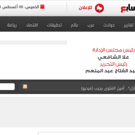
الخميس، 06 أغسطس 2026
تقارير
حوادث
عرب
عالم
تحقيقات
اقتصاد
رياضة
ازل؟.. أمين الفتوى يجيب (فيديو)
ماهير تحتفل بمحمد صلاح.. فيديو
 إعادة إتاحة خدمة أرقامي عبر تطبيق My NTRA
ل 5950 جنيها
ويج بعدم اكتفاء المرأة برجل واحد.. فيديو