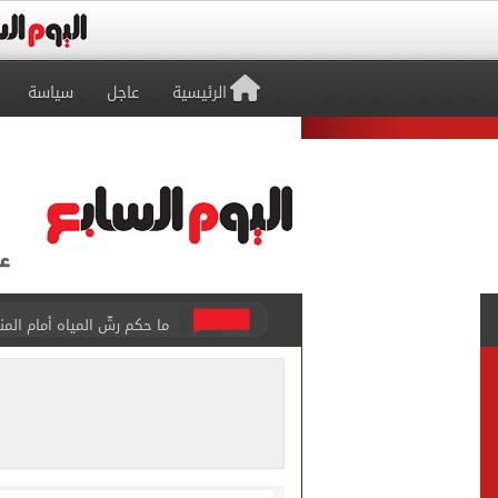
الرئيسية
عاجل
سياسة
ما حكم رشّ المياه أمام المن
من داخل ستاد طرابزون.. الج
القومي لتنظيم الاتصالات يعلن
الذهب على مدار الساعة.. جرام عيار 21 يسج
الداخلية تضبط المتهمة بالتر