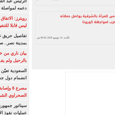
الرئيس عبد الف
دعمه لمواصلة كت
ومى للمرأة بالشرقية يواصل حملاته
رويترز: الاتفاق
عزب لمواجهة كورونا
ليس قابلا للتنف
تفاصيل حريق غر
الأحد، 14 يونيو 2020 09:04 ص
بمدينة نصر.. ص
بيان ناري من خو
بالرحيل ولم يف
السعودية تعيّن 
انضمام دول جد
مصرع 6 و
الصحراوي الشرق
سيناتور جمهور
عمليات نفوذ ال