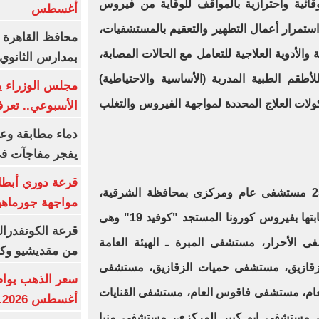
وقائية واحترازية بالمواقف للوقاية من فيروس
أغسطس
ستمرار أعمال التطهير والتعقيم بالمستشفيات،
محافظ القاهرة 
والأدوية العلاجية للتعامل مع الحالات المصابة،
بمدارس الثانوي 
أطقم الطبية المدربة (الأساسية والاحتياطية)
ولات العلاج المحددة لمواجهة الفيروس والتغلب
الأسبوعي.. تعر
دماء مطابقة وع
يفجر مفاجآت ف
قرعة دوري أبطال
كانت وزارة الصحة، قد خصصت 25 مستشفى عام ومركزى بمحافظة الشرقية،
مواجهة جورماهيا
لاستقبال جميع الحالات المشتبه إصابتها بفيروس كورونا المستجد "كوفيد 19" وهى
قرعة الكونفدرال
 الأحرار، مستشفى المبرة ـ الهيئة العامة
من مقديشيو وكيت
زقازيق، مستشفى حميات الزقازيق، مستشفى
م، مستشفى فاقوس العام، مستشفى القنايات
أغسطس 2026.. بكم سعر عيار 21؟
 مستشفى ابو كبير المركزى، مستشفى منيا