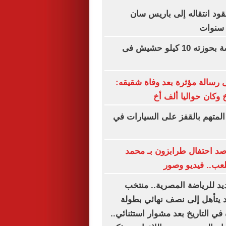
ود انتقاله إلى باريس سان
ضبط مالك ورشة بحوزته 10 كيلو حشيش فى
رسالة مؤثرة بعد وفاة شقيقه:
 وكان حواليا ألف أخ
المتهم بالقفز على السيارات في
رصد احتفال طرابزون بـ محمد
عب.. فيديو وصور
يد للرياضة المصرية.. منتخب
د يتأهل إلى نصف نهائي بطولة
 في التاريخ بعد مشوار استثنائي..