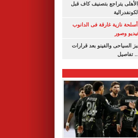
الأهلى يتراجع بتصنيف كاف قبل
كونفدرالية
لحة نازية غارقة فى الدانوب
فيديو وصور
ز السياحى والفينو بعد قرارات
.. تفاصيل