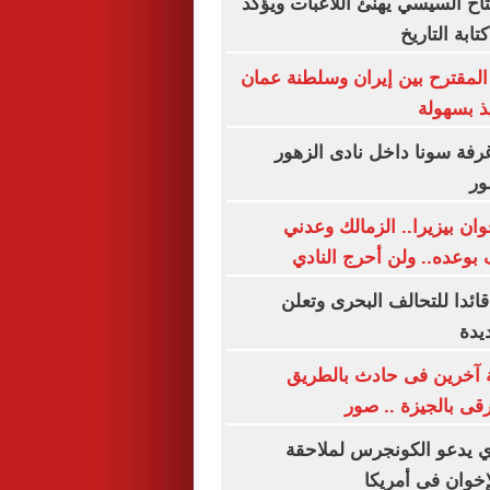
تاح السيسي يهنئ اللاعبات ويؤكد
ابة التاريخ
 المقترح بين إيران وسلطنة عمان
يذ بسهولة
فة سونا داخل نادى الزهور
ور
ان بيزيرا.. الزمالك وعدني
 بوعده.. ولن أحرج النادي
قائدا للتحالف البحرى وتعلن
يدة
إصابة آخرين فى حادث بالطريق
ى بالجيزة .. صور
ي يدعو الكونجرس لملاحقة
إخوان فى أمريكا