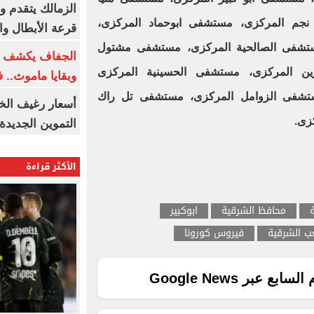
الزمالك يتقدم و
نجم المركزى، مستشفى ابوحماد المركزى،
قرعة الأبطال وال
شفى الصالحية المركزى، مستشفى مشتول
الجفاف يكشف أس
ن المركزى، مستشفى الحسينية المركزى
وبقايا ماموث.. 
تشفى الزوامل المركزى، مستشفى تل راك
أسعار رغيف الخب
زى.
التموين الجديدة
الأكثر قراءة
محافظ الشرقية
ابوكبير
عب الشرقية
فيروس كورونا
ع عبر Google News