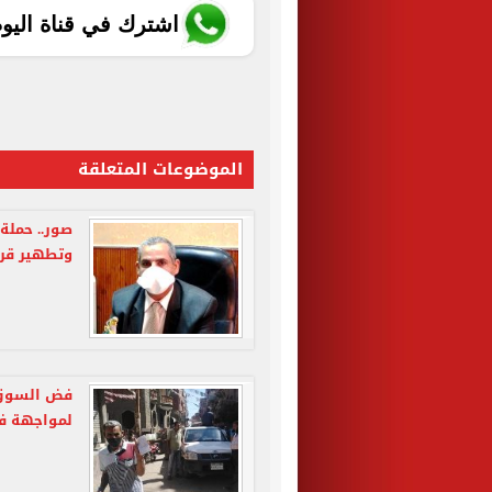
اشترك في قناة اليو
الموضوعات المتعلقة
صور.. حملة
وتطهير قري
فض السوق ا
لمواجهة في