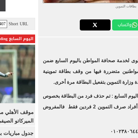
بطاقات التموين
Short URL
واتساب
اليوم السابع Trending
كوى لخدمة صحافة المواطن باليوم السابع ضمن
مواطنين متضررة فيها من وقف بطاقة تموينية
 وزارة التموين بتفعيل البطاقة مرة أخرى.
اليوم السابع : تم حذف فرد من البطاقة بخصوص
صرف الخبز يصرف لـ3 أفراد وعدد أفراد صرف التموين 2 فردين فقط فالمفروض
موقف الأهلي من
الميركاتو الصيف
جدول مباريات بر