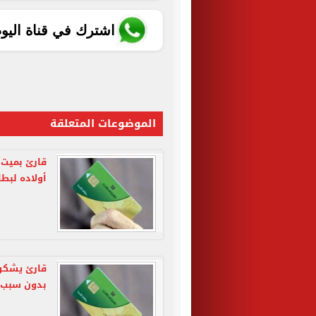
اشترك في قناة اليو
الموضوعات المتعلقة
قارئ بميت 
أولاده لبطا
قارئ يشكو 
بدون سبب و