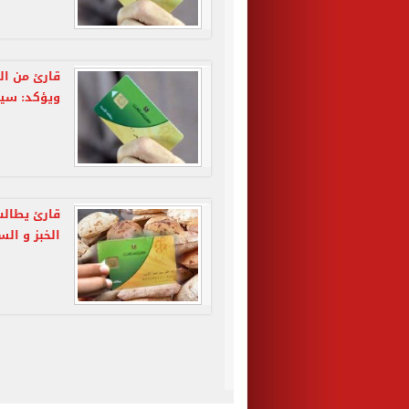
قارئ من ال
ويؤكد: سيارت
قارئ يطالب
الخبز و ال