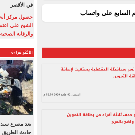
في الأقصر
م السابع على واتساب
حصول مركز أبحا
الشيخ على اعتماد
والرقابة الصحية
الأكثر قراءة
غمر بمحافظة الدقهلية يستغيث لإضافة
قة التموين
السبت، 02 مايو 2020 02:00 م
حذف ثلاثة أفراد من بطاقة التموين
اضح بالمرج
حادث الطريق ال