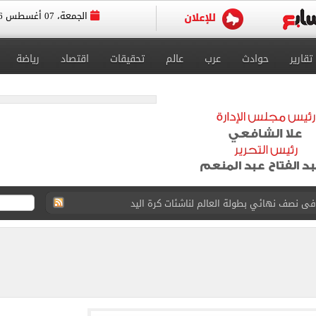
الجمعة، 07 أغسطس 2026
تقارير
حوادث
عرب
عالم
تحقيقات
اقتصاد
رياضة
ائية بعد انضمامه لـ طرابزون سبور
لمسات الأخيرة لضم هيثم حسن
انات الدور الثانى للثانوية العامة؟.. التعليم توضح