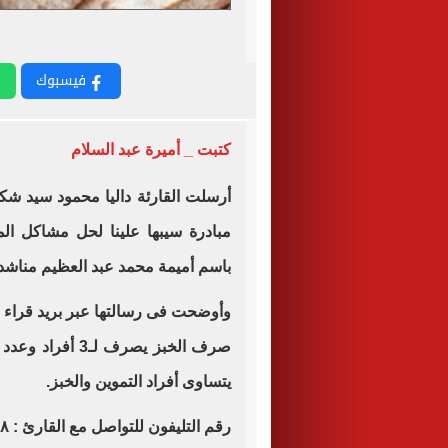
فيسبوك
كتبت _ أميرة عبد السلام
أرسلت القارئة داليا محمود سيد ش
مبادرة سيبها علينا لحل مشاكل ال
باسم أميمة محمد عبد العظيم مناشدة
وأوضحت فى رسالتها عبر بريد قراء 
يتساوى أفراد التموين والخبز.
رقم التليفون للتواصل مع القارئ : ٠١٠٢٣٨٠٦٤٤٨