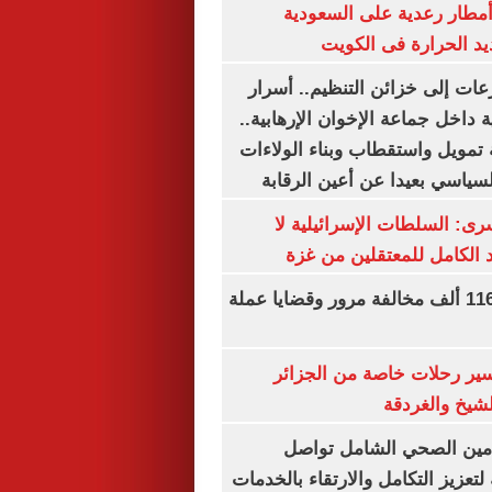
مطار رعدية على السعودية
يد الحرارة فى الكويت
عات إلى خزائن التنظيم.. أسرار
 داخل جماعة الإخوان الإرهابية..
تمويل واستقطاب وبناء الولاءات
لسياسي بعيدا عن أعين الرقابة
رى: السلطات الإسرائيلية لا
الكامل للمعتقلين من غزة
الداخلية تضبط 116 ألف مخالفة مرور وقضايا عملة
ير رحلات خاصة من الجزائر
لشيخ والغردقة
لتأمين الصحي الشامل تواصل
 لتعزيز التكامل والارتقاء بالخدمات