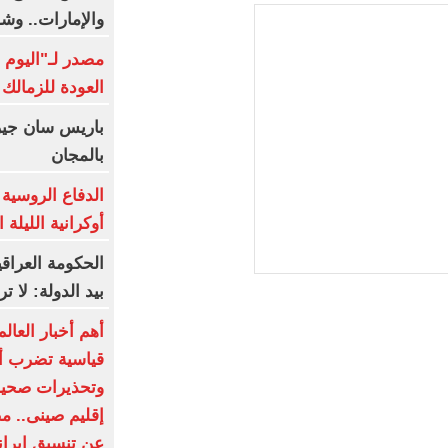
والإمارات.. وش
مصدر لـ"اليوم 
العودة للزمالك
باريس سان جير
بالمجان
أوكرانية الليلة 
الحكومة العراق
بيد الدولة: لا 
أهم أخبار العا
قياسية تضرب أور
إقليم صينى.. م
عن تنسيق إيران