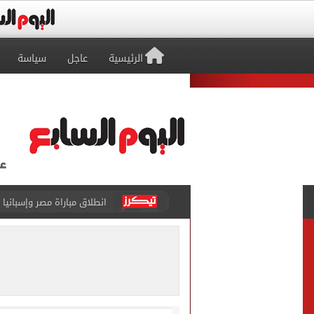
الرئيسية
عاجل
سياسة
الزمالك يبلغ 4 لاعبين بعدم التواجد مع الفريق الأول بالموسم الجديد
محمد صلاح يتلقى هدية استثن
سيلتيك الاسكتلندى يضع ال
تقارير: بيراميدز يعرض 5 ملايين دولار راتباً لحسم صفقة يوسف النصيري
هل يتغير رقم الجلوس فى امتح