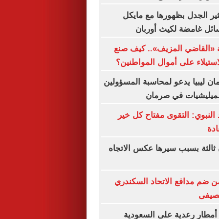
ثير الجدل بظهورها مع مايكل
سائل غامضة لكيث أوربان
 «القاضي المزيف».. كيف صنع
استيلاء على أموال المواطنين؟
ان ليبيا يدعو لمحاسبة المسؤولين
لميليشيات في صرمان
نبوي: التقوى مفتاح كل خير
دة
ثالثة بسبب سيرها عكس الاتجاه
 ضم مدافع الاتحاد السكندري
لصيفى
أمطار رعدية على السعودية