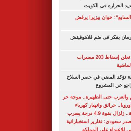
ديد الحرارة فى الكويت
السابع": خوان بيزيرا يرفض
مان يفكر فى ضم فلاهوفيتش
الدفاع الروسية تعلن إسقاط 203 مسيرات
الماضية
ية تؤكد المضي في حصر السلاح
تراجع عن المشروع
لم والعرب حتى الظهيرة.. موجة حر
وبا.. حرائق وانهيار كهرباء
وتحذيرات صحية.. زلزال بقوة 4.9 درجة يضرب
صدر سعودى: تقارير استخباراتية
ى للاعتداء على المملكة