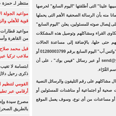
منتظر لـ حمزة ع
ها علينا" التى أطلقتها "اليوم السابع" لحرصها
مواعيد الجولة ا
نا منه بأن الرسالة الصحفية الأهم التى يحملها
قوية للأهلي والز
 إيصال صوته للمسئولين، يعلن "اليوم السابع"
شكاوى القراء ومشاكلهم وتوصيل هذه المشكلات
من القاهرة وأس
هم حتى حلها، بالإضافة إلى مساعدة الحالات
قبل محمد صلاح.
الإنسانية والصحية، وذلك عبر خدمة "واتس آب" اليوم السابع برقم 01280003799 أو
ملاعب تركيا عبر 
send@
أو عبر رسائل "فيس بوك" ، على أن
ابتسامة لا تغيب.
سم القُرّاء.
ذكرى رحيل دلال 
سال مشاكلهم على رقم التليفون والرسائل النصية
القومي لتنظيم ا
حية أو اجتماعية أو مناشدات للمسئولين أو
أرقامي عبر تطبيق TRA
 أو مساعدات من أى نوع، وسوف يعمل الموقع
بالطريق الصحرا