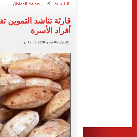
طرابزون سبور ينفي الحجز 
الرئيسية
صحافة المواطن
منتخب ناشئات كرة اليد يخسر أمام إسبانيا 27 - 26 ف
قارئة تناشد التموين ت
قفزة أعادت الزمن الجميل..
أفراد الأسرة
الأهلي ينهي مرانه الأول ف
انطلاق مباراة مصر وإسبانيا
الإثنين، 04 مايو 2020 12:00 ص