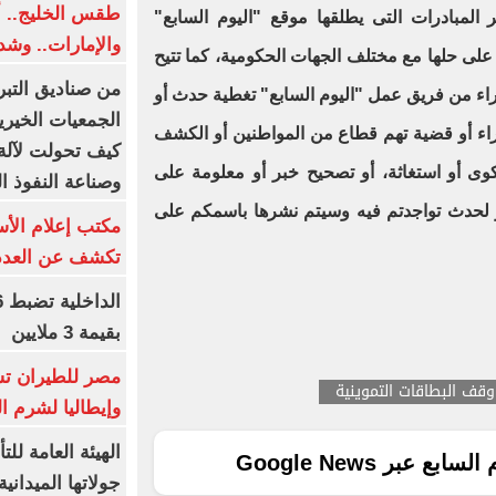
طقس الخليج.. أ
 المبادرات التى يطلقها موقع "اليوم السابع"
والإمارات.. وشد
لى حلها مع مختلف الجهات الحكومية، كما تتيح
من صناديق التبر
قراء من فريق عمل "اليوم السابع" تغطية حدث أو
الجمعيات الخيرية
اء أو قضية تهم قطاع من المواطنين أو الكشف
كيف تحولت لآلة 
 أو استغاثة، أو تصحيح خبر أو معلومة على
وصناعة النفوذ ا
ر لحدث تواجدتم فيه وسيتم نشرها باسمكم على
مكتب إعلام الأس
تكشف عن العدد 
بقيمة 3 ملايين
مصر للطيران تس
وقف البطاقات التموينية
وإيطاليا لشرم ا
الهيئة العامة ل
ع عبر Google News
جولاتها الميدانية