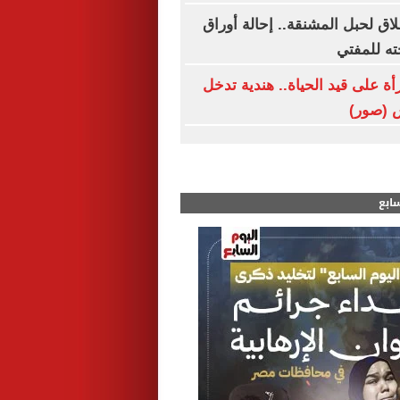
اق لحبل المشنقة.. إحالة أوراق
ه للمفتي
ة على قيد الحياة.. هندية تدخل
 (صور)
سابع