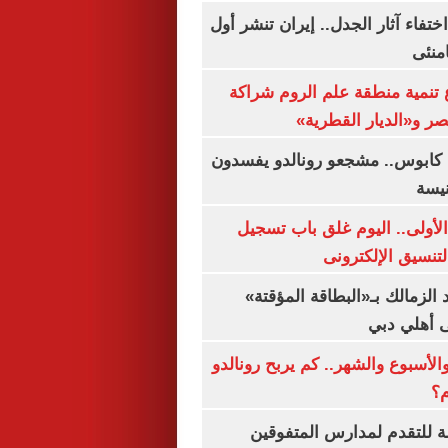
ن اختفاء آثار الجدل.. إيران تنشر أول
منئى
تنمية منطقة علم الروم شراكة
صر و«الديار القطرية»
كابوس.. مشجعو رونالدو يفسدون
نيسة
لأولى.. اليوم غلق باب تسجيل
لتنسيق الإلكترونى
 الزمالك بـ«البطاقة المؤقتة»
لى أهلي دبي
الأسبوع والشهر.. كم يربح رونالدو
م؟
ة للتقدم لمدارس المتفوقين