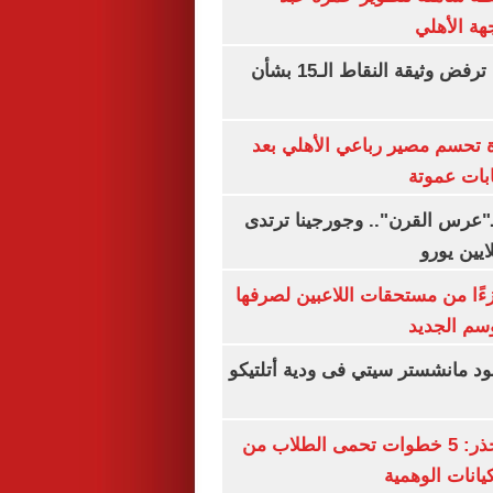
هة الأهلي
نتنياهو: إسرائيل ترفض وثيقة النقاط الـ15 بشأن
ة تحسم مصير رباعي الأهلي بعد
بات عموتة
ـ"عرس القرن".. وجورجينا ترتدى
ءًا من مستحقات اللاعبين لصرفها
سم الجديد
 مانشستر سيتي فى ودية أتلتيكو
التعليم العالى تحذر: 5 خطوات تحمى الطلاب من
يانات الوهمية