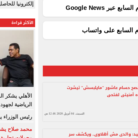
إلكترونيا للحاصل
ع عبر Google News
الأكثر قراءة
م السابع على واتساب
أنصح حسام عاشور "مايلبسش" تيشرت
ه أمنيتى لفتحى
الأهلي يشكر ال
الرياضية لجهود
السبت، 04 أبريل 2020 12:46 ص
رئيس الوزراء ي
محمد صلاح يشع
د: والدى مش أهلاوى.. ويكشف سر
وحملات تجارية ل