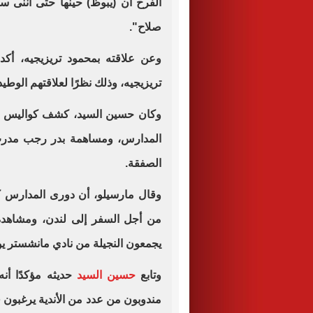
الفرح أن (يبوظ) حينها حتى اننى 
صلاح".
وعن علاقته بمحمود تريزيجيه، أك
تريزيجيه، وذلك نظرًا لعلاقتهم الوطي
وكان حسين السيد، كشف كواليس انت
المدارس، ومساهمة بدر رجب مدرب 
الصفقة.
من أجل السفر إلى لندن، ومشاهدة ع
يجمعون النجيلة من نادي مانشستر يون
وتابع
حسين السيد
حديثه مؤكدًا أنه
مندوبون من عدد من الأندية يرغبون ف