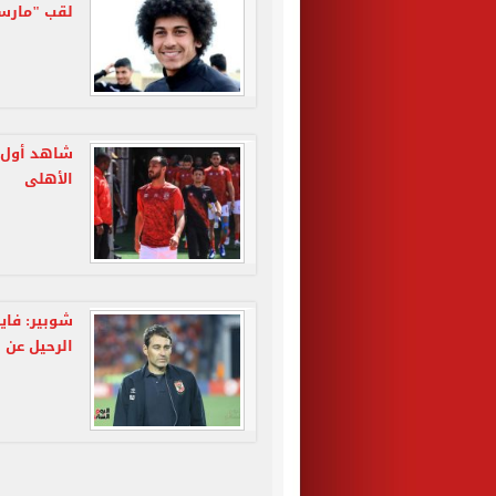
لقب "مارس
الأهلى
شوبير: فاي
الرحيل عن 