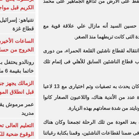
سقط على الأرض من تدافع الجماهير على محمد
الكريم قبل مواج
د حسين السيد أنه مازال علي علاقة قوية مع
قطاع غزة
دة التى كانت تربطهما منذ الصغر.
الساعات الأخير
الخروج من حسا
قاله لقطاع ناشئين القلعة الحمراء، من دورى
قطاع الناشئين السابق للأهلي فى إتمام تلك
رونالدو يحتفل ب
خاتما بقيمة 6 ملايين يورو
الزمالك يجهز جز
وقال مارسيلو، أن دورى المدارس كان يحدث به تصفيات وتم اختيارى مع 13 لاعبا
قبل انطلاق المو
دد من الأندية هناك، واللاعبون الصغار كانوا
عمر مرموش يقود
ايتد من شدة سعادتهم بهذه الزيارة.
مدريد
 بعد العودة من تلك الرحلة تجمعنا وكان هناك
ى ضمنا لقطاعات الناشئين، وقمنا بكتابة رغباتنا
الوقوع ضحية للك