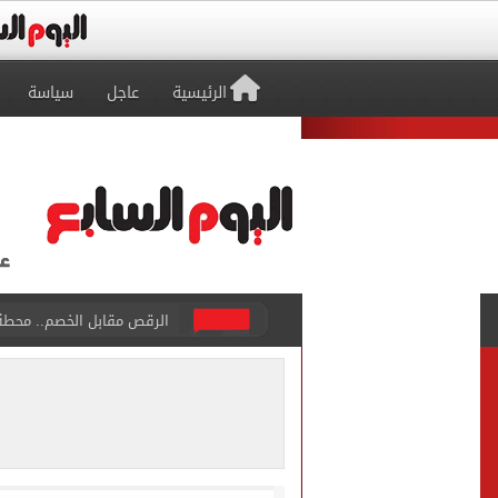
الرئيسية
عاجل
سياسة
رئيس الوزراء يفتتح كوبري ر
محمد صلاح يشعل اقتصاد طرا
منتخب ناشئات كرة اليد يتأخر أمام الدنمارك 12-11 بالشوط 
92 ألف و800 طالب يسجلون الرغبات فى تنسيق المرحلة الأولى للقبول بالجامعات
رئيس الوزراء يتفقد مركز ال