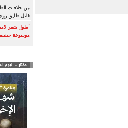
من خلافات الطل
قاتل طليق زوجت
أطول شعر لامرأ
موسوعة جينيس
مختارات اليوم ال