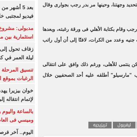
حديد وجهتنا، وحينها مر بدر رجب بجوارى وقال
بعد 5 أشهر م
فيديو لمجتبى خا
مدبولى: مشروع 
جب وقام بكتابة الأهلي فى ورقة رغبته، وبعدها
استثمارية بين م
اع الناشئين مقابل 5 آلاف جنيه وعدد من الكرات، لافتًا إلى أن أول راتب
زفاف تحول إلى 
ليلة العمر في ك
ن ينتمى للأهلى، ورغم ذلك وافق على انتقالى
تنسيق المرحلة ا
قب "مارسيلو" أطلقه عليه أحد الصحفيين خلال
الرغبات بموقع ا
خوان بيزيرا يهدد
لإتمام انتقاله إ
بالساعة واليوم و
وميسي فى العا
ليفربول
تريزيجيه
اليوم.. آخر فرص