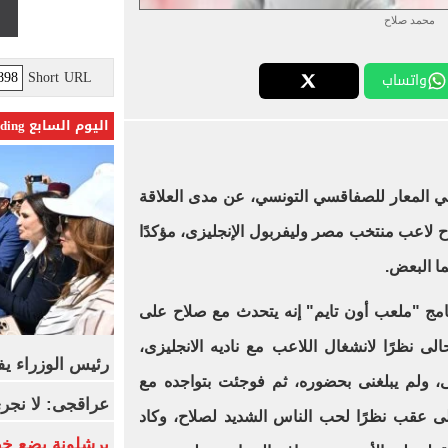
محمد صلاح
Short URL
واتساب
اليوم السابع Trending
 المعار للصفاقسي التونسي، عن مدى العلاقة
ح لاعب منتخب مصر وليفربول الإنجليزى، مؤكدًا
ا البعض.
امج "ملعب أون تايم" إنه يتحدث مع صلاح على
ى نظرًا لانشغال اللاعب مع ناديه الانجليزى،
رئيس الوزراء يف
ى، ولم يبلغنى بحضوره، ثم فوجئت بتواجده مع
عراقجى: لا نجرى
لى عقب نظرًا لحب الناس الشديد لصلاح، وكاد
برشلونة يضع خط