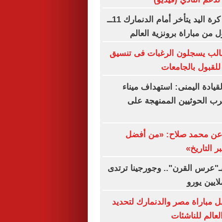
منتخب ناشئات كرة اليد يتأخر أمام الدنمارك 11ــ
ألفا و800 طالب يسجلون الرغبات فى تنسيق
للقبول بالجامعات
ادة اليمنى: استهداف ميناء
ب الحوثيين الممنهجة على
 عن محمد صلاح: «من أفضل
ر التاريخ»
بـ"عرس القرن".. وجورجينا ترتدى
 مباراة مصر والدنمارك لتحديد
لعالم للناشئات