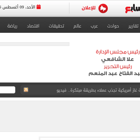
الأحد، 09 أغسطس 2026
تقارير
حوادث
عرب
عالم
تحقيقات
اقتصاد
رياضة
وميل بعد تطويره
بزون.. عروض وحملات تجارية لدعم النادي (فيديو)
الأول من مباراة برونزية العالم
عزيمة التابع لصندوق مكافحة وعلاج الإدمان بمطروح