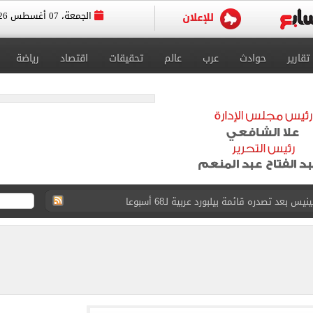
الجمعة، 07 أغسطس 2026
تقارير
حوادث
عرب
عالم
تحقيقات
اقتصاد
رياضة
عد تصدره قائمة بيلبورد عربية لـ68 أسبوعا
عى الغربى كليا من المنيب للعياط.. اعرف التحويلات
ون اليوم السابع فى حفل تقديمه باستاد طرابزون.. فيديو
سجل هذا الرقم
ذا صن وميرور حول علاج سيدة بريطانية في شرم الشيخ