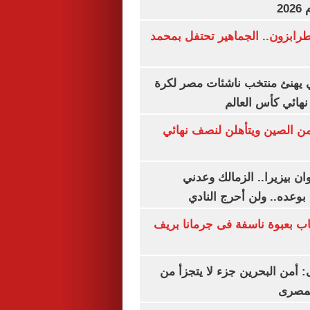
20
رابزون.. الجماهير تحتفل بمحمد
يهنئ منتخب ناشئات مصر لكرة
نهائي كأس العالم
من الصين ويتأهلن لنصف نهائي
ان بيزيرا.. الزمالك وعدني
بوعده.. ولن أحرج النادي
اب بعبوة ناسفة فى جرمانا بريف
أمن البحرين جزء لا يتجزأ من
لمصرى