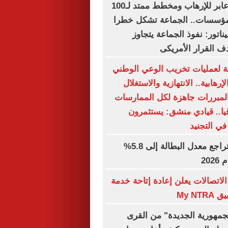
الإخوان.. نفوذ عابر للإرهاب ومخطط ممتد لـ100
لمؤسسات.. الجماعة تشكل خطرا
يناتور: نفوذ الجماعة يتجاوز
ف القرار الأمريكى
لة لعمليات تخريب الوعي الوطني
رهابية.. الانتهازية والاستغلال
لمبررات جاهزة لكل الممارسات
يا.. قيادي منشق: يستثمرون
في التجنيد
جهاز الإحصاء: تراجع معدل البطالة إلى 5.8%
202
لاتصالات يعلن إعادة إتاحة خدمة
My N
جمهورية الجديدة" من القرى