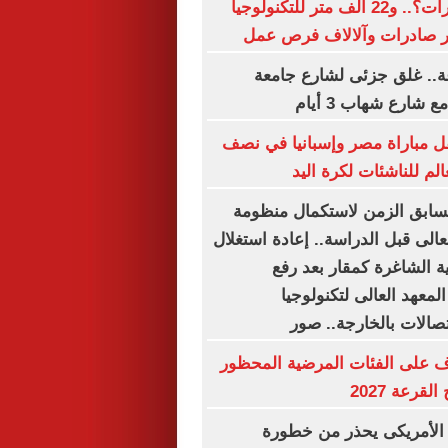
بمليارات الدولارات؟.. و22 ألف متر للتكنولوجيا
× 24 ساعة.. غلق جزئى لشارع جامعة
 شارع شهاب 3 أيام
ل مباراة مصر وإسبانيا في نصف
الم للناشئات لكرة اليد
تسابق الزمن لاستكمال منظومة
لعالى قبل الدراسة.. إعادة استغلال
ة الشاغرة كمقار بعد رفع
المعهد العالى لتكنولوجيا
تصالات بالخارجة.. صور
ف على الفئات المرضية المحظور
قرعة 2027
لأمريكى يحذر من خطورة