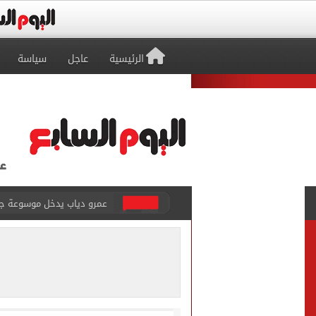
الرئيسية
عاجل
سياسة
عمرو دياب يدخل موسوعة جينيس ب
إغلاق طريق مصر أسوان الزرا
محمد صلاح يظهر على تليفزي
أسعار الذهب في مصر تتراجع.. وعيار 21 ي
الاستعلامات تفند ادعاءات 