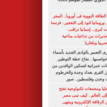
طاقة النووية فى أوروبا.. المجر
 ورومانيا لتوذ إلى التفجير.. فرنسا
اعلات كبرى.. إسبانيا تراقب
تحذيرات من تداعيات مناخية
رييا وبلغاريا
 التعمير بالوادى الجديد بأسماء
وعواصمها.. نجاح خطة التوطين
ت عمرانية لتسكين الوافدين من
رز القرى بغداد وجدة والخرطوم
ت وعدن وفلسطين.. صور
ليا ومجمعات تكنولوجية تفتح
لى العالم.. كيف تبنى مصر
 الرقاقة الإلكترونية وينتهى