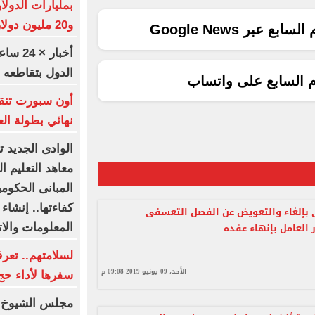
و20 مليون دولار صادرات وآلالاف فرص عمل
ع عبر Google News
أخبار 
الدول بتقاطعه مع
م السابع على واتساب
أون سبورت تنق
نهائي بطولة الع
الوادى الجديد 
معاهد التعليم ا
المبانى الحكومي
كفاءتها.. إنشاء 
بإلغاء والتعويض عن الفصل التعسفى
 العامل بإنهاء عقده
المعلومات والا
لسلامتهم.. تعر
الأحد، 09 يونيو 2019 09:08 م
سفرها لأداء حج ال
مجلس الشيوخ ا