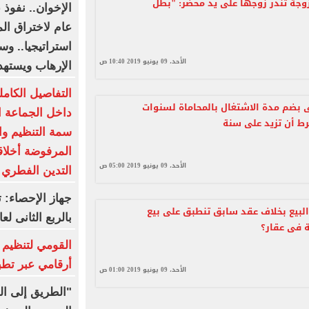
زوجة تُنذر زوجها على يد محضر: "بطل
عام لاختراق ا
استراتيجيا.. وس
الأحد، 09 يونيو 2019 10:40 ص
الإرهاب ويستهد
التفاصيل الكام
بضم مدة الاشتغال بالمحاماة لسنوات
داخل الجماعة الإ
رط أن تزيد على سنة
سمة التنظيم وا
المرفوضة أخلاق
الأحد، 09 يونيو 2019 05:00 ص
التدين الفطري 
لبيع بخلاف عقد سابق تنطبق على بيع
بالربع الثانى لعام 6
 فى عقار؟
القومي لتنظيم ا
أرقامي عبر تطبيق TRA
الأحد، 09 يونيو 2019 01:00 ص
"الطريق إلى ال