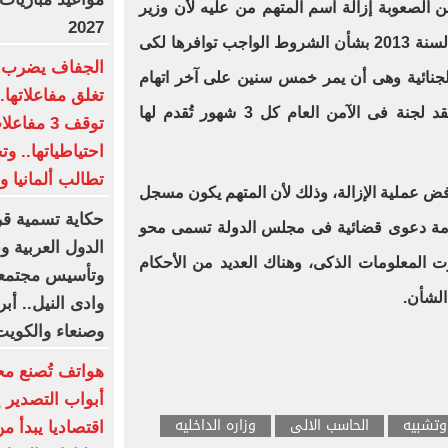
 الصعوبة إزالة اسم المتهم من عليه لأن وزير
2027
الداخلية قد أصدر كتابا دوريا رقم 7 لسنة 2013 بشأن الشروط الواجب توافرها لكى
الجفاف يضرب ال
جنائية وهى أن يمر خمس سنين على آخر اتهام
تغلق مفاعلاتها..
دون صدور حكم بعد ذلك، حيث تُعقد لجنة فى الآمن العام كل 3 شهور تُقدم لها
توقف 3 مف
احتياطياتها.. و
تطالب ألمانيا وص
فض عملية الإزالة، وذلك لأن المتهم يكون مسجل
حكاية تسمية قرى
قامة دعوى قضائية فى مجلس الدولة تسمى محو
الدول العربية 
 المعلومات الذكى، وهناك العديد من الأحكام
وتأسيس مجتمعا
الشأن.
وادى النيل.. أب
وصنعاء والكوي
هواتف تُصنع مح
أبواب التصدير إ
تشبيه
الحاسب الالى
وزاره الداخليه
اقتصاديا يبدأ من