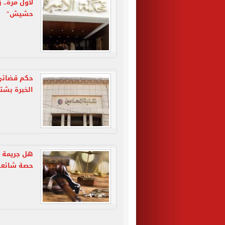
لأول مرة.. 
حشيش"
حكم قضائى 
الخبرة بشت
هل جريمة ا
حصة شائعة