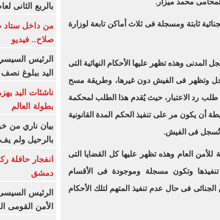
لمحامى محمد ميزار.
بالربع الثانى لعام 26
نائية ثابتة ومسجلة فى ثلاث أماكن تابعة لوزارة
من داخل ستاد ط
صلاح.. فيديو
الرئيس السيسي 
سجل المدنى وهذه تظهر عليها الأحكام النهائية التى
اليد ببلوغ نصف 
تسجل وتظهر فى الفيش دون غيرها، وطريقة مسح
ناشئات اليد يهز
طلب رد الاعتبار، حيث يُقدم هذا الطلب لمحكمة
بطولة العالم
طة أن يكون مر على تنفيذ الحكم المدة القانونية
بيان ناري من خو
ا تُسجل فى الفيش.
بالرحيل ولم يف 
ابعة للأمن العام وهذه تظهر عليها كل القضايا التى
انفجار حافلة رك
تنفيذها وتكون مسجلة وموجودة فى الأقسام
دمشق
ش الجنائى فى حال عدم تنفيذ المتهم لتلك الأحكام
الرئيس السيسى: 
الأمن القومى ا