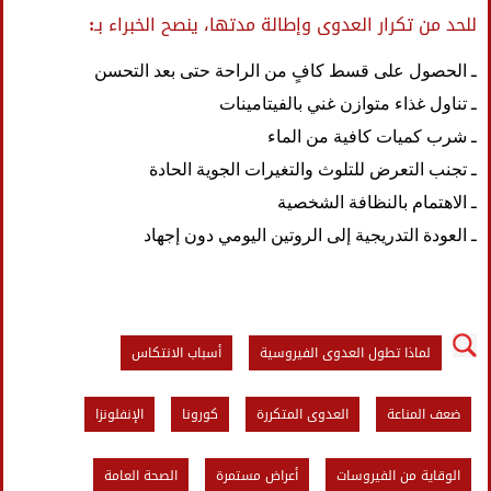
للحد من تكرار العدوى وإطالة مدتها، ينصح الخبراء بـ:
ـ الحصول على قسط كافٍ من الراحة حتى بعد التحسن
ـ تناول غذاء متوازن غني بالفيتامينات
ـ شرب كميات كافية من الماء
ـ تجنب التعرض للتلوث والتغيرات الجوية الحادة
ـ الاهتمام بالنظافة الشخصية
ـ العودة التدريجية إلى الروتين اليومي دون إجهاد
لماذا تطول العدوى الفيروسية
أسباب الانتكاس
ضعف المناعة
العدوى المتكررة
كورونا
الإنفلونزا
الوقاية من الفيروسات
أعراض مستمرة
الصحة العامة