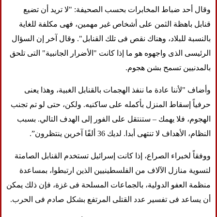
وقال أحد ضباط المخابرات بحسب الصحيفة: "لا تريد أن تضيع
قنابل باهظة الثمن على أشخاص غير مهمين، فهى مكلفة للغاية
بالنسبة للبلاد، وهناك نقص فى تلك القنابل". وقال آخر إن السؤال
الرئيسى الذى واجهوه هو ما إذا كانت "الأضرار الجانبية" التى تلحق
بالمدنيين تسمح بشن هجوم.
وأضاف "لأننا عادة ما ننفذ الهجمات بالقنابل الغبية، وهذا يعنى
حرفياً إسقاط المنزل بأكمله على ساكنيه. ولكن، حتى لو تم تجنب
الهجوم، فلا يهمك – ستنتقل على الفور إلى الهدف التالي. بسبب
النظام، الأهداف لا تنتهى أبدا. لديك 36 ألفًا آخرين ينتظرون”.
ووفقاً لخبراء الصراع، إذا كانت إسرائيل تستخدم القنابل الصامتة
لتسوية منازل الآلاف من الفلسطينيين الذين ارتبطوا، بمساعدة
منظمة العفو الدولية، بالجماعات المسلحة فى غزة، فإن ذلك يمكن
أن يساعد فى تفسير عدد القتلى المرتفع بشكل صادم فى الحرب.