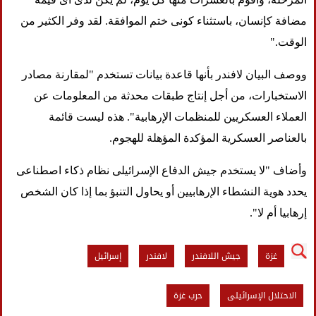
مضافة كإنسان، باستثناء كونى ختم الموافقة. لقد وفر الكثير من
الوقت."
ووصف البيان لافندر بأنها قاعدة بيانات تستخدم "لمقارنة مصادر
الاستخبارات، من أجل إنتاج طبقات محدثة من المعلومات عن
العملاء العسكريين للمنظمات الإرهابية". هذه ليست قائمة
بالعناصر العسكرية المؤكدة المؤهلة للهجوم.
وأضاف "لا يستخدم جيش الدفاع الإسرائيلى نظام ذكاء اصطناعى
يحدد هوية النشطاء الإرهابيين أو يحاول التنبؤ بما إذا كان الشخص
إرهابيا أم لا".
غزة
جيش اللافندر
لافندر
إسرائيل
الاحتلال الإسرائيلى
حرب غزة