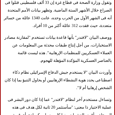
وتقول وزارة الصحة فى قطاع غزة إن 33 ألف فلسطينى قتلوا فى
الصراع خلال الأشهر الستة الماضية. وتظهر بيانات الأمم المتحدة
أنه فى الشهر الأول من الحرب وحده، عانت 1340 عائلة من خسائر
متعددة، حيث فقدت 312 عائلة أكثر من 10 أفراد.
ووصف البيان "لافندر" بأنها قاعدة بيانات تستخدم "لمقارنة مصادر
الاستخبارات، من أجل إنتاج طبقات محدثة من المعلومات عن
العملاء العسكريين للمنظمات الإرهابية". هذه ليست قائمة
بالعناصر العسكرية المؤكدة المؤهلة للهجوم.
وأوردت البيان "لا يستخدم جيش الدفاع الإسرائيلى نظام ذكاء
اصطناعى يحدد هوية النشطاء الإرهابيين أو يحاول التنبؤ بما إذا كان
الشخص إرهابيا أم لا".
وتساءل مستخدم آخر لنظام "لافندر" عما إذا كان دور البشر فى
عملية الاختيار ذا معنى: "سأستثمر 20 ثانية لكل هدف فى هذه
المرحلة، وأقوم بالعشرات منها كل يوم، لم يكن لدى أى قيمة