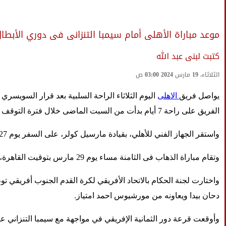
موعد مباراة الأهلى أمام سيمبا التنزانى فى دوري الأبطال 
كتبت لبنى عبد الله
الثلاثاء، 19 مارس 2024 03:00 ص
يواصل فريق
الاهلى
الفريق على راحة 7 أيام بدأت من السبت الماضى خلال فترة التوقف الدولي التي يخوض خلالها منتخب مصر معسكراً داخلياً يخوض خلاله دورة ودية بالقاهرة بمشاركة منتخبات كرواتيا وتونس ونيوزيلندا
واستقر الجهاز الفني للأهلي، بقيادة مارسيل كولر، على السفر يوم 27 مارس الجاري إلى تنزانيا لمواجهة سيمبا يوم 29 الشهر ذاته في في ذهاب دور الثمانية لبطولة دوري أبطال أفريقيا.
وتقام مباراة الذهاب فى الثامنة مساء يوم 29 مارس بتوقيت القاهرة، فيما تقام مباراة العودة بالقاهرة يوم 5 أبريل المقبل في العاشرة مساءً باستاد القاهرة.
واختارت لجنة الحكام بالاتحاد الأفريقي لكرة القدم الجنوب أفريقي توم 
دحان بيدا ويعاونه من مورشيوس احمد امتياز.
وأوقعت قرعة دور الثمانية الإفريقي في مواجهة مع سيمبا التنزاني على 