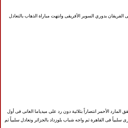
الفوز بهدف نظيف في مباراتين جمعتا بينهما ضمن دور المجموعات في دوري أبطال أفريقيا موسم 2020-2021، ثم التقى الفريقان بدوري السوبر الأفريقى وانتهت مباراة الذهاب بالتعادل
ق المارد الأحمر انتصاراً بثلاثية دون رد على ميدياما الغانى فى أول
سلبياً فى القاهرة ثم واجه شباب بلوزداد بالجزائر وتعادل سلبياً ثم