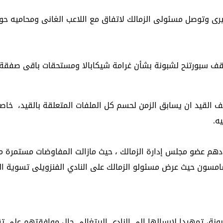
يرى وتوصل مسئولى الزمالك لاتفاق مع اللاعب الغانى ومحاميه 
موقف سبورتنح لشبونة بشأن غرامة شيكابالا ومستحقات باقى صفقة 
 القيد ان يسابق الزمن لحسم كل الملفات المتعلقة بالقيد، خاصة
ه.
ادهم عضو مجلس إدارة الزمالك ، حيث مازالت المفاوضات مستمرة 
امسون حيث عرض مسئولو الزمالك على النادي الفنزويلى تسوية ا
نة، تمهيدا لإرسالها إلى النادى البرتغالى حال موافقتهم على ت