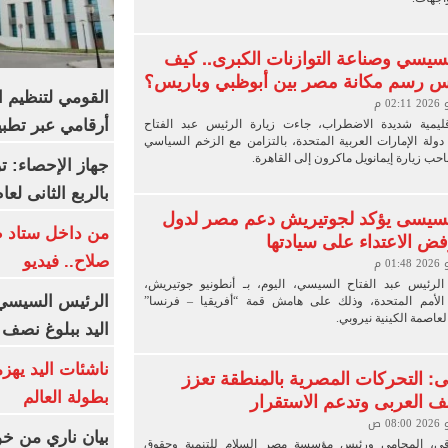
سيسي وصناعة التوازنات الكبرى.. كيف
يس رسم مكانة مصر بين أبوظبي وباريس؟
القومي لتنظيم ا
أرقامي عبر تطبيق TRA
يمية شديدة الاضطراب، جاءت زيارة الرئيس عبد الفتاح
ولة الإمارات العربية المتحدة، بالتزامن مع الزخم السياسي
احب زيارة إيمانويل ماكرون إلى القاهرة.
بالربع الثانى لعام 26
لسيسى يؤكد لجوتيريش دعم مصر لدول
من داخل ستاد ط
فض الاعتداء على سيادتها
صلاح.. فيديو
الرئيس عبد الفتاح السيسي، اليوم، بـ أنطونيو جوتيريش،
الرئيس السيسي 
الأمم المتحدة، وذلك على هامش قمة “أفريقيا – فرنسا”
لعاصمة الكينية نيروبي.
اليد ببلوغ نصف 
ناشئات اليد يهز
: التحركات المصرية بالمنطقة تعزز
 العربى وتدعم الاستقرار
بطولة العالم
بيان ناري من خو
قي، المحامي ورئيس مؤسسة مصر السلام للتنمية وحقوق