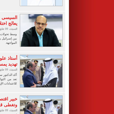
السيسى و
يعالج اختل
السبت، 09 مايو 2026 10:00 ص
وسط تحولات إ
بين إسرائيل و
المواجهة.
أستاذ علو
تهديد يمس
السبت، 09 مايو 2026 07:00 ص
أكد الدكتور س
تعد من الثوا
للاعتدادات الإي
خبير اقتص
وتغطى قط
السبت، 09 مايو 2026 05:00 ص