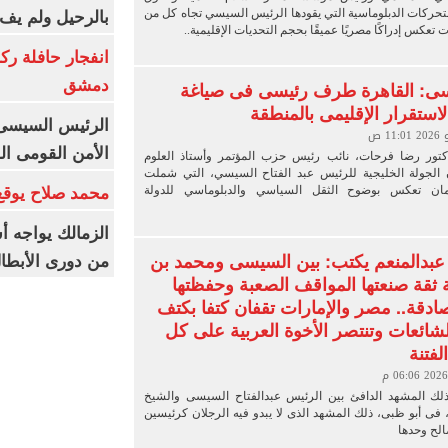
لتحركات الدبلوماسية التي يقودها الرئيس السيسي تجاه كل من
بالرحيل ولم يف 
ت تعكس إدراكًا مصريًا عميقًا بحجم التحديات الإقليمية..
انفجار حافلة رك
دمشق
سى: القاهرة طرف رئيسى فى صياغة
لاستقرار الإقليمى بالمنطقة
الرئيس السيسى: 
الأمن القومى ا
لدكتور رضا فرحات، نائب رئيس حزب المؤتمر وأستاذ العلوم
 الجولة الخليجية للرئيس عبد الفتاح السيسي، التي شملت
مان تعكس بوضوح الثقل السياسي والدبلوماسي للدولة
محمد صلاح يوقع 
الزمالك يواجه أ
 عبدالمنعم يكتب: بين السيسى ومحمد بن
من دورى الأبطا
ة ثقة صنعتها المواقف الصعبة وحفظتها
صادقة.. مصر والإمارات تقفان كتفا بكتف
ائعات وتنتصر الأخوة العربية على كل
لفتنة
ذلك المشهد الدافئ بين الرئيس عبدالفتاح السيسى والشيخ
 فى أبو ظبى، ذلك المشهد الذى لا يبدو فيه الرجلان كرئيسين
الح وحدها