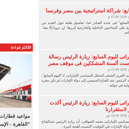
ابع: شراكة استراتيجية بين مصر وفرنسا
السابع" فى عدده الصادر غدا، تفاصيل هامة حول العديد من
ة على الساحتين الداخلية والخارجية أبرزها: لن ترونا إلا معا..
حد.
الأكثر قراءة
اتى لليوم السابع: زيارة الرئيس رسالة
ست ألسنة المشككين فى موقف مصر
بد العزيز الشحى المحلل السياسى الإماراتى، لـ"اليوم السابع"،
د الرئيس عبد الفتاح السيسى إلى دولة الإمارات لم تكن مجرد
ية في جولته..
اتى لليوم السابع: زيارة الرئيس أكدت
استقرارنا
مواعيد قطارات 
سياسى الإماراتى محمد الصوافى، أن زيارة الرئيس عبدالفتاح
"القاهرة - الإ
لة الإمارات في التوقيت اكتسبت أهمية كبيرة..