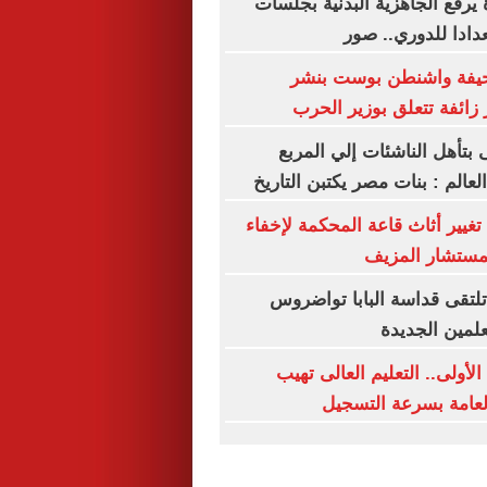
 يرفع الجاهزية البدنية بجلسات
دادا للدوري.. صور
يفة واشنطن بوست بنشر
 زائفة تتعلق بوزير الحرب
ى بتأهل الناشئات إلي المربع
لعالم : بنات مصر يكتبن التاريخ
غيير أثاث قاعة المحكمة لإخفاء
لمستشار المزيف
تلتقى قداسة البابا تواضروس
لعلمين الجديدة
لأولى.. التعليم العالى تهيب
العامة بسرعة التسجيل