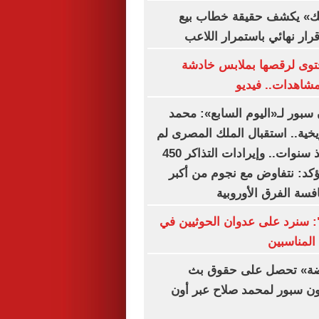
لك» يكشف حقيقة خطاب بيع
 قرار نهائي باستمرار اللاعب
وى لرقصها بملابس خادشة
لمشاهدات.. فيديو
بور لـ«اليوم السابع»: محمد
يخية.. استقبال الملك المصرى لم
تشهده تركيا منذ سنوات.. وإيرادات التذاكر 450
يؤكد: نتفاوض مع نجوم من أكبر
افسة الفرق الأوروبية
ة": سنرد على عدوان الحوثيين في
المناسبين
اضة» تحصل على حقوق بث
ون سبور لمحمد صلاح عبر أون