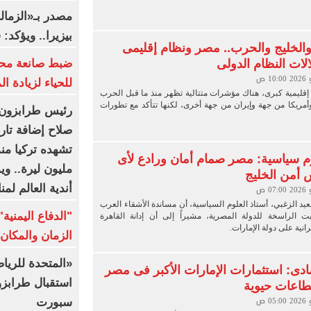
مصدر بـ«الزما
بيزيرا.. ويؤكد:
الخليج والحرب.. مصر ونظام إقليمى
الات النظام الدولى
ضبط صانعة محت
للحياء لزيادة ا
قليمية كبرى، هناك مؤشرات متتالية تظهر منذ ما قبل الحرب
أمريكا من جهة وإيران من جهة أخرى، لكنها تتأكد مع تطورات
رئيس طرابزون س
صلاح إضافة تار
م سياسية: مصر صمام أمان ورادع لأى
مليون ليرة.. و
 أمن الخليج
أندية العالم لمن
عيد الزغبي، أستاذ العلوم السياسية، أن مساندة الأشقاء العرب
"الدفاع اليمني
بت الراسخة للدولة المصرية، مشيراً إلى أن إدانة القاهرة
رانية على دولة الإمارات.
الزمان والمكان 
«المتحدة للري
ادى: استثمارات الإمارات الأكبر فى مصر
استقبال طرابز
اعات حيوية
سبورت