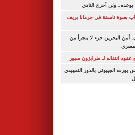
بوعده.. ولن أحرج النادي
اب بعبوة ناسفة فى جرمانا بريف
أمن البحرين جزء لا يتجزأ من
لمصرى
عقود انتقاله لـ طرابزون سبور
س بورت الجيبوتى بالدور التمهيدى
ل