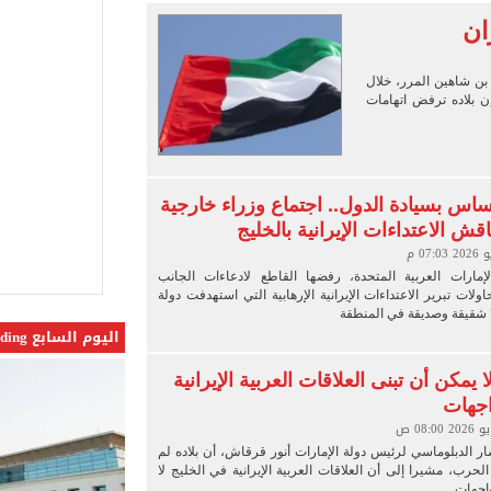
 واقعة التحرش المزيفة بكفالة مالية
ان
ية بتقاطعه مع شارع شهاب 3 أيام لتوصيل غاز
 بن شاهين المرر، خلال
عد تصدره قائمة بيلبورد عربية لـ68 أسبوعا
 بلاده ترفض اتهامات
عى الغربى كليا من المنيب للعياط.. اعرف التحويلات
س بسيادة الدول.. اجتماع وزراء خارجية
ش الاعتداءات الإيرانية بالخليج
إمارات العربية المتحدة، رفضها القاطع لادعاءات الجانب
اولات تبرير الاعتداءات الإيرانية الإرهابية التي استهدفت دولة
ا شقيقة وصديقة في المنطقة
اليوم السابع Trending
يمكن أن تبنى العلاقات العربية الإيرانية
اجهات
 الدبلوماسي لرئيس دولة الإمارات أنور قرقاش، أن بلاده لم
لحرب، مشيرا إلى أن العلاقات العربية الإيرانية في الخليج لا
اجهات.