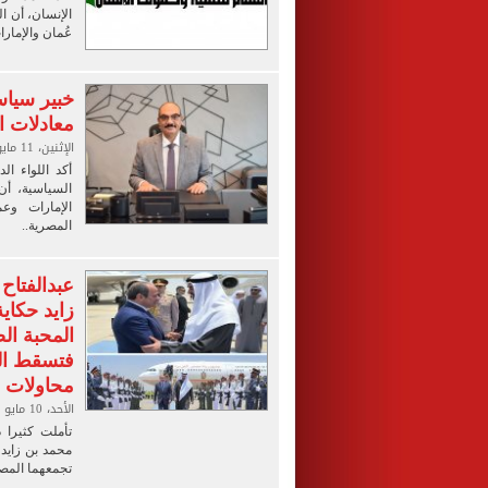
الإنسان، أن ا
عُمان والإمارا
خبير سيا
معادلات ا
الإثنين، 11 مايو 2026 11:01 ص
أكد اللواء ا
السياسية، أن
الإمارات وع
المصرية..
عبدالفتاح
زايد حكاي
المحبة ال
فتسقط الش
محاولات ا
الأحد، 10 مايو 2026 06:06 م
تأملت كثيرا 
محمد بن زايد،
تجمعهما المص