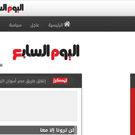
الرئيسية
عاجل
سياسة
محمد صلاح يظهر على تليفزي
أسعار الذهب في مصر تتراجع.. وعيار 21 ي
الاستعلامات تفند ادعاءات 
حكم تصوير الحوادث والمشا
محمد هنيدي فى رسالة مؤثرة
لن ترونا إلا معا
محمود حميدة يحتفل بزفاف ا