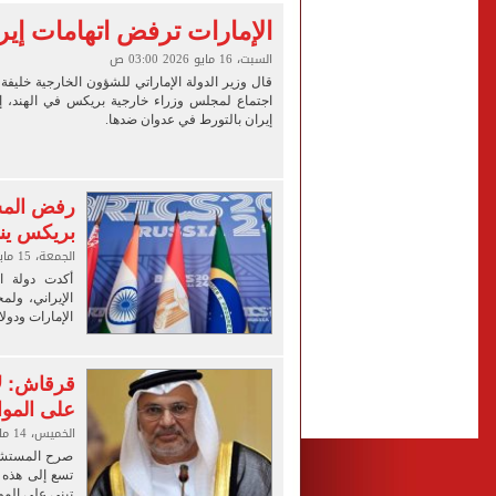
إخلاء سبيل سائق أوبر وفتاة
الإمارات ترفض اتهامات إير
غلق جزئى لشارع جامعة الدول العرب
السبت، 16 مايو 2026 03:00 ص
قال وزير الدولة الإماراتي للشؤون الخارجية خليفة
عمرو دياب يدخل موسوعة جينيس ب
اجتماع لمجلس وزراء خارجية بريكس في الهند، إن
إيران بالتورط في عدوان ضدها.
إغلاق طريق مصر أسوان الزرا
رفض المسا
بريكس يناق
الجمعة، 15 مايو 2026 07:03 م
أكدت دولة ال
الإيراني، ولمح
الإمارات ودول
قرقاش: لا 
على المو
الخميس، 14 مايو 2026 08:00 ص
صرح المستشار
تسع إلى هذه ا
تبنى على المو