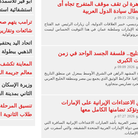
أبو قير للأسمدة
اهرة لن تقف موقف المتفرج تجاه أى
استشفائية استع
طال سيادة الدول العربية
ترامب يتهم صح
ديسي، خبير العلاقات الدولية، أن زيارات الرئيس عبد الفتاح
ة الإمارات وسلطنة عمان في هذا التوقيت الحساس ليست
شائعات وتقارير
روتوكولية.
اتحاد اليد يحتف
الذهبي ببطولة ا
يج.. فلسفة الجسد الواحد في زمن
ت الكبرى
المعاينة تكشف ت
معالم جريمة ا
ة المشهد الراهن في الشرق الأوسط بمعزل عن منطق التاريخ
افيا. فالرابط الوثيق الذي يجمع بين مصر ومنطقة الخليج العربي
مجرد تضاريس متجاورة
وزيرة الإسكان 
الثاني بمدينة ا
لاعتداءات الإيرانية على الإمارات
تنسيق المرحلة ا
تؤكد تضامنها الكامل معها
طلاب الثانوية 
مصر العربية بأشد العبارات الاعتداءات الإيرانية السافرة التي
ي دولة الإمارات العربية المتحدة الشقيقة، والتي أسفرت عن
لإصابات.