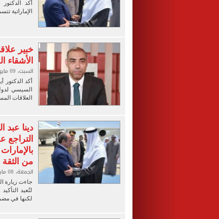
أكد الدكتور 
الإماراتية تتس
خبير علاق
الأشقاء ا
السبت، 09 مايو 2026 03:00 ص
أكد الدكتور أ
السيسي لدولت
العلاقات المس
دينا عبد ا
التراجع عن
بالإمارات
من الثقة 
الجمعة، 08 مايو 2026 09:36 م
جاءت زيارة ال
لتُعيد التأكي
لكنها في مضمو