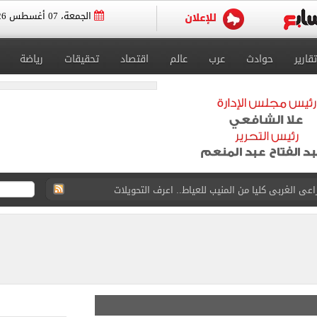
الجمعة، 07 أغسطس 2026
تقارير
حوادث
عرب
عالم
اقتصاد
تحقيقات
رياضة
ون اليوم السابع فى حفل تقديمه باستاد طرابزون.. فيديو
سجل هذا الرقم
ذا صن وميرور حول علاج سيدة بريطانية في شرم الشيخ
جرات ونشرها على مواقع التواصل
 بعد وفاة شقيقه: إمبارح فقدت أخ وكان حواليا ألف أخ
بنته ويرقص معها في أجواء مليئة بالفرحة.. فيديو وصور