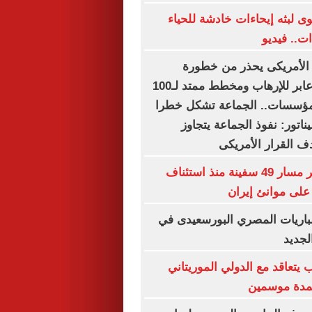
 لبثه إيحاءات خادشة للحياء
ت.. فيديو
لأمريكى يحذر من خطورة
الإخوان.. نفوذ عابر للإرهاب ومخطط ممتد لـ100
لمؤسسات.. الجماعة تشكل خطرا
يناتور: نفوذ الجماعة يتجاوز
ف القرار الأمريكى
"سنتكوم": تغيير مسار 49 سفينة منذ استئناف
على موانئ إيران
باريات المصري البورسعيدى في
لجديد
 يتعاقد مع الدولي الموريتاني
لمدة موسمين