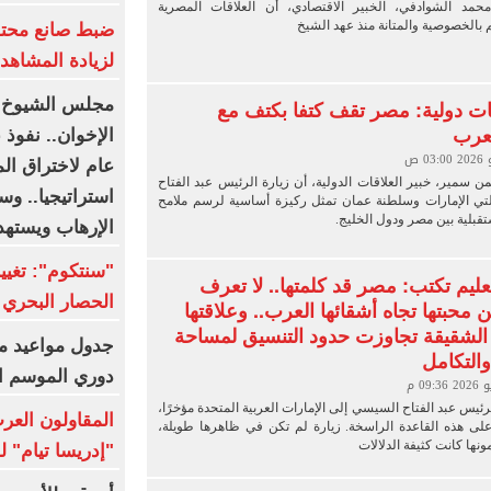
محمد الشوادفي، الخبير الاقتصادي، أن العلاقات المصرية
م بالخصوصية والمتانة منذ عهد الشيخ
ضبط صانع محتوى
لزيادة المشاهدا
مجلس الشيوخ ا
ات دولية: مصر تقف كتفا بكتف مع
لعرب
عام لاختراق ا
يمن سمير، خبير العلاقات الدولية، أن زيارة الرئيس عبد الفتاح
استراتيجيا.. وس
ي الإمارات وسلطنة عمان تمثل ركيزة أساسية لرسم ملامح
تقبلية بين مصر ودول الخليج.
الإرهاب ويستهد
لعليم تكتب: مصر قد كلمتها.. لا تعرف
الحصار البحري 
 محبتها تجاه أشقائها العرب.. وعلاقتها
 الشقيقة تجاوزت حدود التنسيق لمساحة
جدول مواعيد م
والتكامل
دوري الموسم ا
رئيس عبد الفتاح السيسي إلى الإمارات العربية المتحدة مؤخرًا،
المقاولون العرب
د على هذه القاعدة الراسخة. زيارة لم تكن في ظاهرها طويلة،
نها كانت كثيفة الدلالات
"إدريسا تيام" 