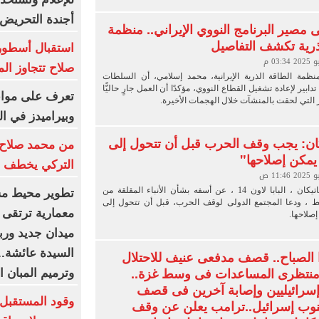
أجندة التحريض
مصير البرنامج النووي الإيراني.. منظمة
ذرية تكشف التفاصيل
استقبال أسطورى
صلاح تتجاوز ال
ظمة الطاقة الذرية الإيرانية، محمد إسلامي، أن السلطات
دابير لإعادة تشغيل القطاع النووي، مؤكدًا أن العمل جارٍ حاليًّا
تعرف على مواعي
ر التي لحقت بالمنشآت خلال الهجمات الأخيرة.
وبيراميدز في ال
تيكان: يجب وقف الحرب قبل أن تتحول إلى
من محمد صلاح 
 يمكن إصلاحها"
التركي يخطف ن
أعرب بابا الفاتيكان ، البابا لاون 14 ، عن أسفه بشأن الأنباء المقلقة من
تطوير محيط مس
 ، ودعا المجتمع الدولى لوقف الحرب، قبل أن تتحول إلى
معمارية ترتقى ب
إصلاحها.
ميدان جديد ورب
السيدة عائشة..
ا الصباح.. قصف مدفعى عنيف للاحتلال
نتظرى المساعدات فى وسط غزة..
وترميم المبان 
صرع 3 إسرائيليين وإصابة آخرين فى قصف
وقود المستقبل ي
نوب إسرائيل..ترامب يعلن عن وقف