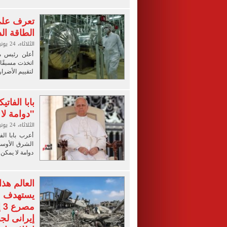
تعرف على 
الطاقة ال
الثلاثاء، 24 يونيو 2025 03:34 م
أعلن رئيس من
اتخذت مسبقًا ت
لتقييم الأضرا
بابا الفا
"دوامة لا
الثلاثاء، 24 يونيو 2025 11:46 ص
الشرق الأوسط
دوامة لا يمكن 
العالم هذ
يستهدف م
م
إيرانى لج