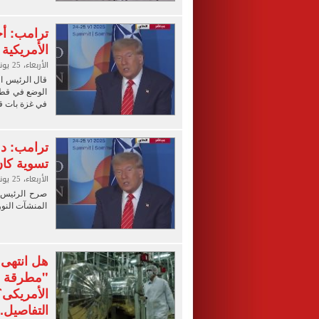
ترامب: أخ
الأمريكية
الأربعاء، 25 يونيو 2025 11:46 ص
قال الرئيس ال
الوضع في قطاع
في غزة بات قريب
ترامب: دمر
تسوية كان
الأربعاء، 25 يونيو 2025 11:38 ص
صرح الرئيس ا
المنشآت النووي
هل انتهى ا
"مطرقة م
الأمريكى؟
التفاصيل.