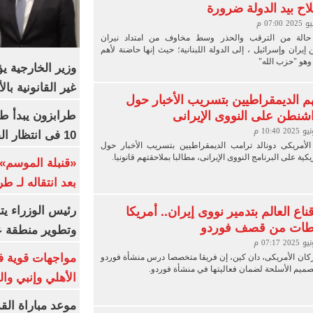
ح بيد الدولة ضرورة
حالة من الترقب والحذر وسط مخاوف من امتداد نيران
 إيران وإسرائيل ، إلى الدولة اللبنانية؛ حيث إنها حاضنة لأهم
وهو "حزب الله"
وزير الخارجية 
غير القانونية با
م الديمقراطيين بتسريب الأخبار حول
نطن على النووى الإيرانى
طرابزون يبدأ ط
10 فى انتظار الفرعون (فيديو)
الأمريكى دونالد ترامب الديمقراطيين بتسريب الأخبار حول
كية على البرنامج النووى الإيرانى، مطالبا بملاحقتهم قانونيا.
«قنبلة الموسم»
بعد انتقاله لـ ط
ناع العالم بتدمير نووى إيران.. أمريكا
رئيس الوزراء ي
طات من قصف فوردو
وتطوير منطقة ع
مواجهات قوية فى
ركان الأمريكى، دان كين، إن فريقا متخصصا درس منشأة فوردو
ميم الأسلحة لضمان فعاليتها في منشأة فوردو.
الأهلي وإنبي وال
موعد مباراة الق