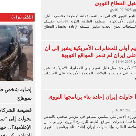
غيل القطاع النووى
الأكثر قراءة
نامج النووي الإيرانى بعد تنفيذ عملية "مطرقة منتصف الليل"
ئيس الأمريكي؟.. منظمة الطاقة الذرية الإيرانية تكشف
السلطات تعلن اتخذت تدابير مسبقة لإعادة تشغيل القطاع
تقييم أولى للمخابرات الأمريكية يشير إلى أن
لى إيران لم تدمر المواقع النووية
نقلت قناة CNN الأمريكية، قبل قليل، تقييم أولى للمخابرات الامريكية، يشير
ات التى قامت بها الولايات المتحدة الأمريكية على المنشآت
ة
إصابة شخص فى
ذا حاولت إيران إعادة بناء برنامجها النووى
سوهاج
فضيحة الشركات 
زراء الإسرائيلي بنيامين نتنياهو في مؤتمر صحفي بالقدس
تحولت إلى "ستار
هاجمنا عشرات المواقع التابعة للبرنامج النووي الإيراني ، من
مة العالم، وإذا حاولت إيران إعادة بناء برنامجها النووي
للإعلام وتُستخ