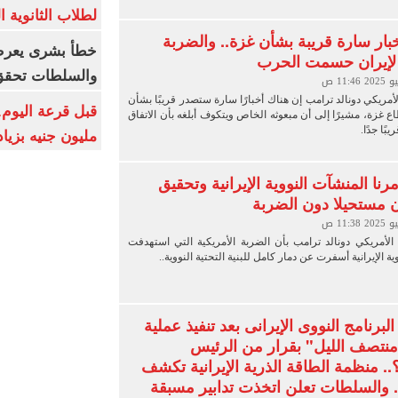
لطلاب الثانوية العام
بار سارة قريبة بشأن غزة.. والضربة
خطأ بشرى يعرض
 لإيران حسمت الحرب
والسلطات تحقق
أمريكي دونالد ترامب إن هناك أخبارًا سارة ستصدر قريبًا بشأن
 غزة، مشيرًا إلى أن مبعوثه الخاص ويتكوف أبلغه بأن الاتفاق
ًا جدًا.
مليون جنيه بزيادة 10 أض
نا المنشآت النووية الإيرانية وتحقيق
 مستحيلا دون الضربة
لأمريكي دونالد ترامب بأن الضربة الأمريكية التي استهدفت
ة الإيرانية أسفرت عن دمار كامل للبنية التحتية النووية..
لبرنامج النووى الإيرانى بعد تنفيذ عملية
نتصف الليل" بقرار من الرئيس
.. منظمة الطاقة الذرية الإيرانية تكشف
. والسلطات تعلن اتخذت تدابير مسبقة