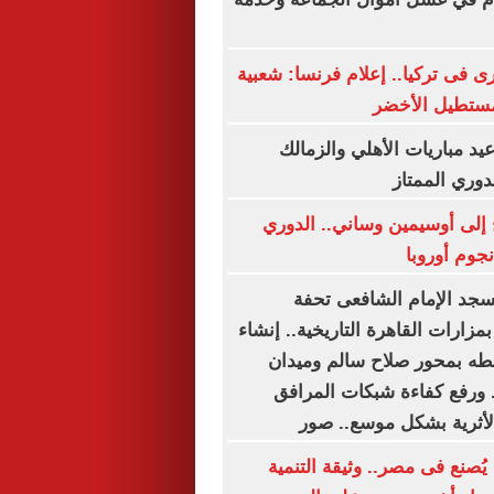
 فى تركيا.. إعلام فرنسا: شعبية
مستطيل الأخضر
د مباريات الأهلي والزمالك
دوري الممتاز
إلى أوسيمين وساني.. الدوري
جوم أوروبا
جد الإمام الشافعى تحفة
مزارات القاهرة التاريخية.. إنشاء
طه بمحور صلاح سالم وميدان
 ورفع كفاءة شبكات المرافق
الأثرية بشكل موسع.. صور
ُصنع فى مصر.. وثيقة التنمية