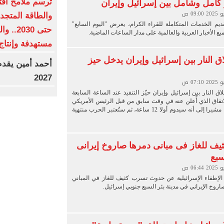
 كامل وشامل بين ​​إسرائيل وإيران
ترسم ملامح اقت
والطاقة المتجد
يم الخدمات المتكاملة للقراء الكرام، يعرض "اليوم السابع"
ع الأخبار العربية والعالمية على مدار الساعات الماضية.
مستهدفة وإنتاج يتجاوز 1.5 م
 النار بين إسرائيل وإيران يدخل حيز
2027
 النار بين إسرائيل وإيران حيّز التنفيذ عند الساعة السابعة
اتفاق الذي أُعلن عنه في وقت سابق من قبل الرئيس الأمريكي
دونالد ترامب، مشيرا إلى أنه سيدوم أولا 12 ساعة، ثم ستُعتبر الحرب منتهية
ف للغاز فى مبانى دمرها صاروخ إيرانى
سبع
لإطفاء الإسرائيلية عن حدوث تسرب كثيف للغاز في المباني
صاروخ الإيراني في مدينة بئر السبع جنوبي إسرائيل.