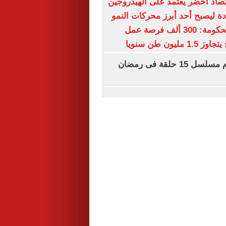
صاد أخضر يعتمد على الهيدروجين
دة ليصبح أحد أبرز محركات النمو
حتى 2030.. والحكومة: 300 ألف فرصة عمل
ليون طن سنويا
أحمد أمين يقدم مسلسل 15 حلقة فى رمضان