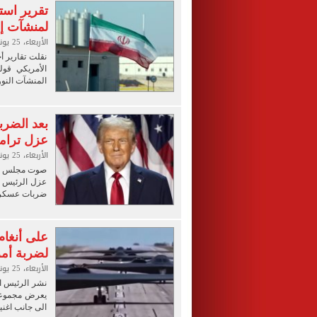
تقرير است
لمنشآت إي
الأربعاء، 25 يونيو 2025 05:15 م
نقلت تقارير أ
الأمريكي قول
المنشآت النووي
بعد الضرب
عزل ترام
الأربعاء، 25 يونيو 2025 01:53 م
صوت مجلس الن
عزل الرئيس د
ضربات عسكرية
على أنغام
لضربة أم
الأربعاء، 25 يونيو 2025 12:16 م
نشر الرئيس ا
الى جانب اغنية "BOOM IRAN" -اقصف 