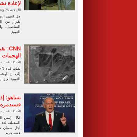
لإعادة تش
الأربعاء، 25 يونيو 2025 02:00 ص
هل انتهى البر
بقرار من الر
التفاصيل.. و
النووى.
CNN: 
الهجمات ع
الثلاثاء، 24 يونيو 2025 11:44 م
إلى أن الهجم
النووية الإيراني
نتنياهو: إ
فسندمره
الثلاثاء، 24 يونيو 2025 10:07 م
قال رئيس الو
المحتلة، لقد 
أجل ضمان سلا
فسندمره.