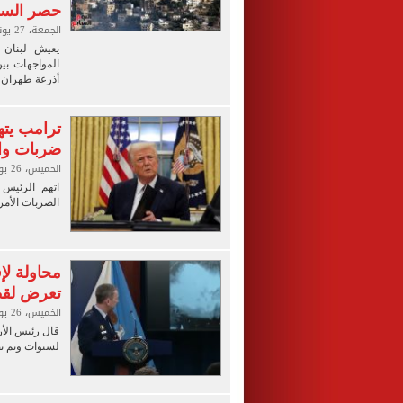
حصر السلا
الجمعة، 27 يونيو 2025 07:00 م
يعيش لبنان 
المواجهات بين
أذرعة طهران 
ترامب يته
ضربات واش
الخميس، 26 يونيو 2025 10:40 م
اتهم الرئيس 
الضربات الأمري
محاولة لإق
تعرض لق
الخميس، 26 يونيو 2025 07:17 م
قال رئيس الأ
لسنوات وتم تص