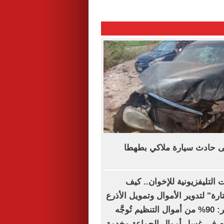
 حادث سيارة ملاكي بطهطا
التليفزيونية للإخوان.. كيف
ة" لتدوير الأموال وتمويل الأذرع
الإعلامية؟.. خبير: 90% من أموال التنظيم تُوجَّه
دم في غسل أموال الجماعة وخدمة