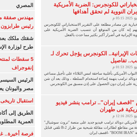
خباراتي للكونجرس: الضربة الأمريكية
المصري
ران النووية لم تحقق أهدافها
مهندس صفقة مح
خبارية عن مصادر مطلعة على التقرير الاستخباراتي للكونجرس
رئيس طرابزون 
هم إنه كان من المتوقع أن تتسبب الضربة الأمريكية على
ة الإيرانية في أضرار أكبر بكثير مما حدث بالفعل.
طرح لوزارة الإس
ات الإيرانية.. الكونجرس يؤجل تحرك لـ
ب.. تفاصيل
5 سقطات لمنتح
إنفوجراف
واب الأمريكي بأغلبية ساحقة امس الثلاثاء على تأجيل مساعي
ونالد ترامب بتهمة إساءة استخدام السلطة ، وذلك بعد أن شن
الرئيس السيسى:
 على إيران دون الحصول على إذن مسبق من الكونجرس.
مصر واليونان يع
استقبال تاريخى 
 "اقصف إيران".. ترامب ينشر فيديو
ريكية فى طهران
الطريق إلى أكاد
العمرية المطلوبة
لأمريكي دونالد ترامب فيديو جديد على منصة "تروث سوشيال"
يعرض مجموعة من مقاطع لطائرات مقاتلة شبحية من طراز B-2 تلقي قنابل
ايران.
فرصة أخيرة.. غد