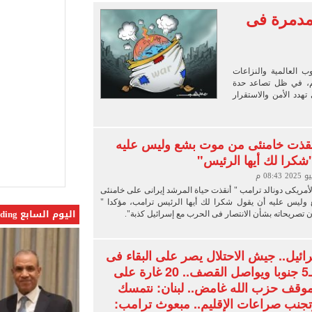
دة حصة مصر من تجارة الترانزيت ودعم حركة التجارة
مدمرة فى
ل طرح وزارة الإسكان وحدات سكنية بنظام الإيجار
 6661 قميصًا للنادى.. فيديو
 العالمية والنزاعات
لم، في ظل تصاعد حدة
 تهدد الأمن والاستقرار
نقذت خامنئى من موت بشع وليس عليه
شكرا لك أيها الرئيس"
أمريكى دونالد ترامب " أنقذت حياة المرشد إيرانى على خامنئى
ليس عليه أن يقول شكرا لك أيها الرئيس ترامب، مؤكدا "
اليوم السابع Trending
ن تصريحاته بشأن الانتصار فى الحرب مع إسرائيل كذبة".
رائيل.. جيش الاحتلال يصر على البقاء فى
المواقع الـ5 جنوبا ويواصل القصف.. 20 غارة على
 موقف حزب الله غامض.. لبنان: نتمسك
وتجنب صراعات الإقليم.. مبعوث ترامب: