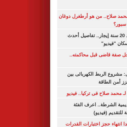
مد صلاح.. من هو أرطغرل دوغان
سبور؟
شقتك ملكك بعد 20 سنة إيجار.. تفاصيل أحدث
كان "فيديو"
ل صفة قاضى قبل محاكمته..
 مشروع الربط الكهربائى بين
زز أمن الطاقة
لـ محمد صلاح فى تركيا.. فيديو
يمية الشرطة.. اعرف الفئة
 للتقديم (فيديو)
ا انتهاء حجز اختبارات القدرات