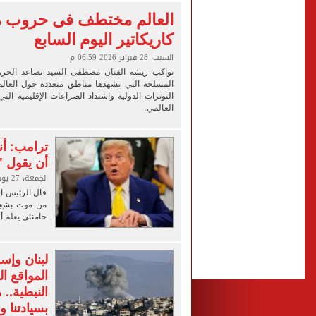
وزير النقل: مخطط شامل لزيا
العالم مختطف فى حروب 
كاريكاتير اليوم السابع
مجلس الوزراء يستعرض تفاصي
السبت، 28 فبراير 2026 06:59 م
بعد انتقال محمد صلاح.. عمدة طرابزون يشترى
تواكب ريشة الفنان مصطفى السيد تصاعد الحروب
طرح السكر الحر اليوم بسعر 25 جنيهًا للكيلو
المسلحة التي تشهدها مناطق متعددة حول العا
التوترات الدولية واشتداد الصراعات الإقليمية التي
العالمي.
ترامب: أ
أن يقول "
الجمعة، 27 يونيو 2025 08:43 م
قال الرئيس ال
من موت بشع و
خامنئى يعلم أ
لبنان وإس
النبطية..
بسيادتنا 