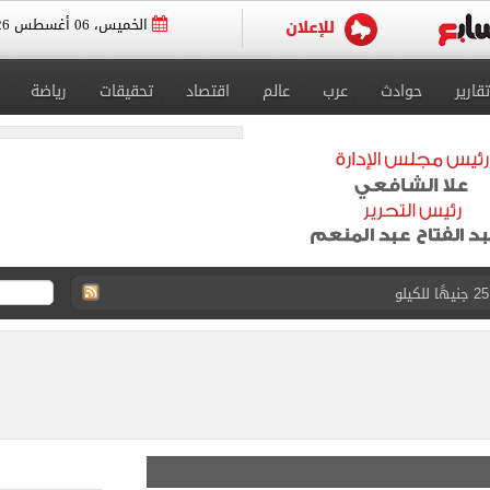
الخميس، 06 أغسطس 2026
تقارير
حوادث
عرب
عالم
اقتصاد
تحقيقات
رياضة
: عاملة بمحل عطور وانتحلت صفة صحفية
اسية ودياً.. وغياب إمام عاشور
 في إطلاق نار بولاية نورث كارولينا
 يعلنون طرح السكر الحر بـ25 جنيها من الغد
5 مليار دولار نهاية يوليو
دورى أبطال أفريقيا والكونفدرالية اليوم