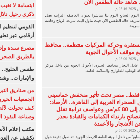
 شاهد حالة الطقس الآن
ابتسامة لا تغيب.
ذكرى رحيل دلال 
ليوم السابع اليوم بثا مباشرا بعنوان العاصفة الترابية تصل
سريعة حالة الطقس الآن حيث تناول البث سرعة الرياح وخاصة
سريعة.
القومي لتنظيم ا
أرقامي عبر تطبيق TRA
ستقرة وحركة المركبات منتظمة.. محافظ
ابع موقف الأحوال الجوية
بالطريق الصحرا
 عادل النجار محافظ الجيزة، الأحوال الجوية من داخل مركز
طقس الخليج.. أ
الوطنية للطوارئ والسلامة العامة.
والإمارات.. وشد
من صناديق التبر
 فقط.. مصر تحت تأثير منخفض خماسيني
الجمعيات الخيرية
لصحراء الغربية إلى القاهرة.. الأرصاد:
رياح تصل إلى 80 كم/س وعواصف ترابية تقلل
كيف تحولت لآلة 
نصائح بارتداء الكمامات والقيادة بحذر
وصناعة النفوذ ا
عن الأشجار والأعمدة
مكتب إعلام الأس
ابع" من داخل الهيئة العامة للأرصاد الجوية، تفاصيل دقيقة حول
تكشف عن العدد 