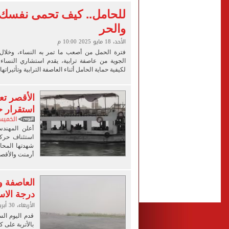
مشاهد ساحرة على شاطئ رأس
للحامل.. كيف تحمى نفسك 
والحر
الكشف عن قصر محمد صلاح ا
الأحد، 18 مايو 2025 10:00 م
الاتحاد التركي يمنح طرابز
فترة الحمل من أصعب ما تمر به النساء، وخلال ت
الجوية من عاصفة ترابية، يقدم استشاري النساء 
لكيفية حماية الحامل أثناء العاصفة الترابية وتأثيراتها
الأقصر تع
استقرار 
الخميس، 01 مايو 2025
أعلن المهند
استئناف حركة
شهدتها المحا
أرمنت والأقص
العاصفة و
درجة الاس
الأربعاء، 30 أبريل 2025 06:37 م
قدم اليوم ال
بالأتربة على ك