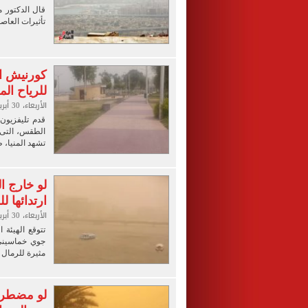
قال الدكتور م
تأثيرات العاص
كورنيش ال
للرياح الم
الأربعاء، 30 أبريل 2025 04:00 م
قدم تليفزيون 
الطقس، التى ت
تشهد المنيا، 
لو خارج ا
ارتدائها ل
الأربعاء، 30 أبريل 2025 04:00 م
تتوقع الهيئة 
مثيرة للرمال و
لو مضطر ت