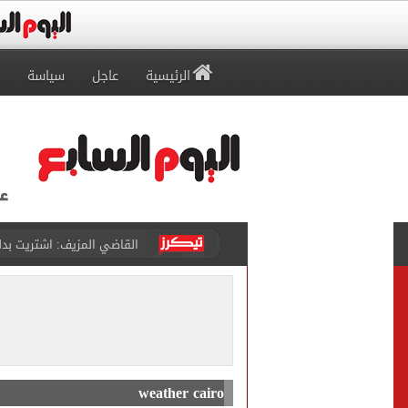
الرئيسية
عاجل
سياسة
برشلونة يطرح تذاكر مواجه
طرابزون سبور ينفي الحجز 
منتخب ناشئات كرة اليد يخسر أمام إسبانيا 27 - 26 ف
قفزة أعادت الزمن الجميل..
الأهلي ينهي مرانه الأول ف
weather cairo
"تنظيم الاتصالات": تسجيل ا