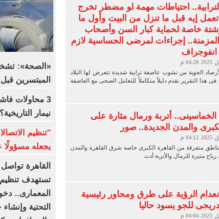
لترابية.. احتياطات مهمة لو مضطر تخرج
 تعمل إيه قبل ما تنزل من البيت وأول ما
شتة خاصة لحماية كبار السن وأصحاب
لمزمنة.. إجراءات لمرضى الحساسية لازم
 انفوجراف
«الصحة»: تشخي
رصاد الجوية من نشوب عاصفة ترابية شديدة تتعرض لها البلاد
المبتسرين قبل 
، فى هذا التقرير نقدم دليلاً متكاملاً للتعامل الصحى مع العاصفة
3 محاولات فاش
نيمار التاريخية؟
لخماسينى.. أتربة ورمال مثارة على
لكبرى والمدن الجديدة.. صور
"تنظيم الاتصا
يجعله مسؤولًا ع
طق متفرقة من القاهرة الكبرى خاصة شرق القاهرة والمدن
رياح مثيرة للرمال والأتربة أدت
القاهرة تواصل 
انعدام الرؤية على طرق ومحاور رئيسية
يجى للجو يسود حاليا
التحتية وإنشاء