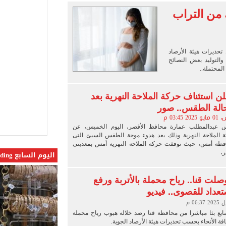
 البر في أجواء صيفية مميزة.. فيديو
من التراب
لفاخر فى طرابزون.. صور
ون سبور رخصة مشاركة محمد صلاح
حذيرات هيئة الأرصاد
القاضي المزيف: اشتريت بدلتين من سوق الجمعة واستأجرت بودي جارد عشان أتقن الشخصية
والتوليد بعض النصائح
 المحتملة..
لن استئناف حركة الملاحة النهرية بعد
حالة الطقس.. صور
 03:45 م
س عبدالمطلب عمارة محافظ الأقصر، اليوم الخميس، عن
 الملاحة النهرية وذلك بعد هدوء موجة الطقس السيئ التى
فظة أمس، حيث توقفت حركة الملاحة النهرية أمس بمعديتى
ر،
اليوم السابع Trending
صلت قنا.. رياح محملة بالأتربة ورفع
تعداد للقصوى.. فيديو
سابع بثا مباشرا من محافظة قنا رصد خلاله هبوب رياح محملة
افة الأنحاء بحسب تحذيرات هيئة الأرصاد الجوية.