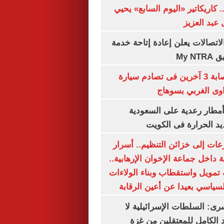
. كاريكاتير «اليوم السابع» يحيي
عبد العزيز
لاتصالات يعلن إعادة إتاحة خدمة
My N
مصرع سيدة وإصابة 3 آخرين فى تصادم سيارة
وى الغربي بسوهاج
مطار رعدية على السعودية
يد الحرارة فى الكويت
عات إلى خزائن التنظيم.. أسرار
 داخل جماعة الإخوان الإرهابية..
تمويل واستقطاب وبناء الولاءات
لسياسي بعيدا عن أعين الرقابة
رى: السلطات الإسرائيلية لا
الكامل للمعتقلين من غزة