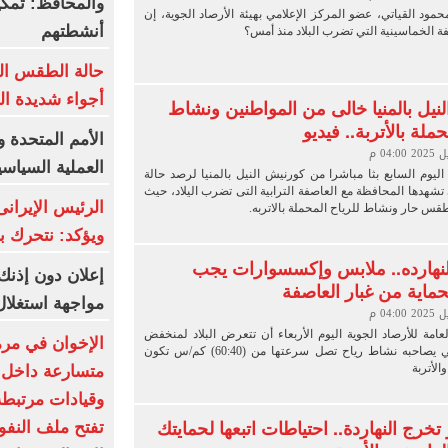
والمحافظ: تمك
حمود القياتي، عضو المركز الإعلامي بهيئة الأرصاد الجوية، إن
أنشطتهم
فة الخماسينية التي تضرب البلاد منذ أمس؟
أجواء شديدة ال
نيل بالمنيا خالى من المواطنين ونشاط
حملة بالأتربة.. فيديو
الأمم المتحدة و
العملية السياسي
اليوم السابع بثا مباشرا من كورنيش النيل بالمنيا لرصد حالة
شهدها المحافظة مع العاصفة الترابية التى تضرب اليلاد، حيث
الرئيس الإيران
طقس حار ونشاط للرياح المحملة بالاتربه.
ويؤكد: نتحرك ب
لنهارده.. ملابس وإكسسوارات يجب
إعلان دون إذنك
لحماية من غبار العاصفة
مواجهة استغلا
العامة للأرصاد الجوية اليوم الأربعاء أن تتعرض البلاد لمنخفض
الإخوان في مرم
جوي خماسيني يصاحبه نشاط رياح تصل سرعتها من (60:40) كم/س تكون
الأتربة
متسارعة داخل
وقيادات مرتبطة
خرج النهاردة.. احتياطات اتبعها لحمايتك
تفتح ملف النفو