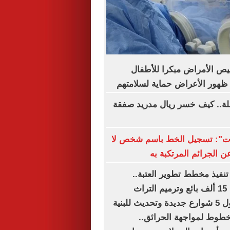
ص الأمراض مبكرا للأطفال
ظهور الأعراض حماية لسلامتهم
لة.. كيف خسر ريال مدريد صفقة
لات": تسجيل الخط باسم شخص لا
ن الجرائم المرتكبة به
تنفيذ مخطط تطوير العتبة..
تستهدف تنظيم 15 ألف بائع وترميم التراث
المعمارى.. دخول 5 شوارع جديدة وتحديث للبنية
 خطوط لمواجهة الحرائق..