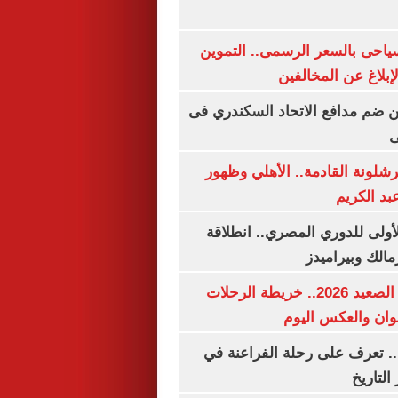
سياحى بالسعر الرسمى.. التموين
بلاغ عن المخالفين
 ضم مدافع الاتحاد السكندري فى
ى
شلونة القادمة.. الأهلي وظهور
بد الكريم
لأولى للدوري المصري.. انطلاقة
مالك وبيراميدز
مواعيد قطارات الصعيد 2026.. خريطة الرحلات
وان والعكس اليوم
. تعرف على رحلة الفراعنة في
التاريخ