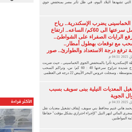
لتي تشهدها البلاد اليوم، في ظل تأثر مصر بمنخفض جوي
لخماسينى يضرب الإسكندرية.. رياح
شديدة تصل سرعتها الى 60كم/ الساعه.. ارتفاع
رفع الرايات الصفراء على الشواطئ..
سحب مع توقعات بهطول أمطار..
 ترفع درجة الاستعداد والطوارئ.. صور
الإسكندرية تأثرا بالمنخفض الجوى الخماسينى ، حيث ضربت
المحافظة رياح شديدة تتراوح سرعتها 40 : 60 كم/ س، وتراكم السحب
سطة ، وسجلت عروس البحر الأبيض 22 درجه فى العظمى
يل المعديات النيلية ببنى سويف بسبب
ال الجوية
الأكثر قراءة
محمد هاني غنيم محافظ بني سويف، إيقاف تشغيل معديات نقل
مجرى المائي لنهر النيل "كإجراء احترازي بشكل مؤقت" حفاظا
ة المواطنين.