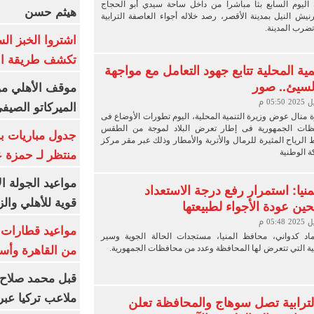
 اليوم السابع بثا مباشرا من داخل ساحة سيدي أبو الحجاج
هيثم حسن
يش النيل بمدينة الأقصر، رصد خلاله أجواء العاصفة الترابية
تضرب المدينة.
اشتروا الخبز ال
تكشف طريقة الإ
مية المحلية تتابع جهود التعامل مع مواجهة
سيئ.. صور
موقف الأهلي من
الميركاتو الصيف
ة منال عوض وزيرة التنمية المحلية، اليوم تطورات الأوضاع فى
ات الجمهورية فى إطار تعرض البلاد لموجة من الطقس
جدول مباريات بر
لرياح المثيرة للرمال والأتربة والأمطار وذلك عبر مقر مركز
 الوطنية
منتظر لـ حمزة ع
مواعيد الجولة ا
نيا: استمرار رفع درجة الاستعداد
قوية للأهلي والز
ين عودة الأجواء لطبيعتها
عماد كدواني، محافظ المنيا، مستجدات الحالة الجوية وسير
بية التي تتعرض لها المحافظة وعدد من محافظات الجمهورية.
من القاهرة وأس
قبل محمد صلاح.
ملاعب تركيا عبر 
لترابية تصل سوهاج والمحافظة تعلن