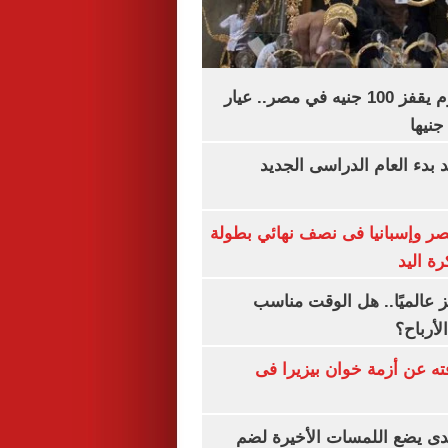
سعر الذهب اليوم يقفز 100 جنيه في مصر.. عيار
بدء العام الدراسى الجديد
صر وإسبانيا فى نصف نهائي بطولة
رة اليد
 عالميًا.. هل الوقت مناسب
لأرباح؟
ته عن أزمة خوان بيزيرا فى
ندى يضع اللمسات الأخيرة لضم