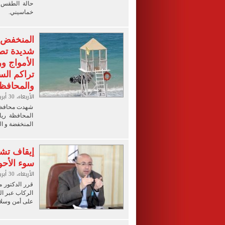
حالة الطقس ا
خماسيني.
المنخفض ا
الأمواج و
تراكم ال
والمحافظة
الأربعاء، 30 أبريل 2025 04:51 م
شهدت محافظة 
المنخفضة و المتو
إيقاف تشغ
سوء الأحو
الأربعاء، 30 أبريل 2025 04:33 م
قرر الدكتور 
الركاب عبر ال
على أمن وسلام