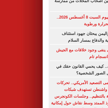
ين أصحاب المحلات من ممارسة
حالة الطقس اليوم السبت 8 أغسطس 2026..
حرارة ورطوبة
اليمن يبحثان جهود استئناف
ة والدفاع بمسار السلام
ى ينفى وجود خلافات مع الجيش
انسجام تام
.. كيف يحمي القانون حقك في
ل الصور الشخصية؟
ى التصعيد الأمريكي.. تحركات
 واشنطن تستهدف شبكات
 بالتنظيم.. وجلسات الكونجرس
ذ الممتد وسط نقاش حول إمكانية