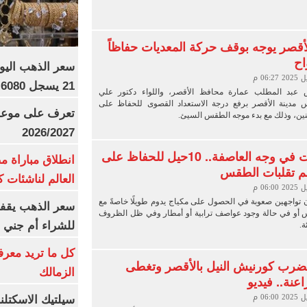
قصر يوجه بوقف حركة المعديات حفاظاً
اح
21 يسجل 6080 جنيها
 عبد المطلب عمارة محافظ الأقصر، واللواء دكتور علي
 مدينة الأقصر برفع درجة الاستعداد القصوى للحفاظ على
تعرف على موعد 
نين، وذلك مع بدء موجه الطقس السيئ.
2026/2027
مكياج ثابت في وجه العاصفة.. 10حيل للحفاظ على
انطلاق مباراة م
م تقلبات الطقس
العالم لناشئات ك
 تواجهين صعوبة في الحصول على مكياج يدوم طويلًا خاصةً مع
سعر الذهب يقفز
 أو في حالة وجود عواصف ترابية أو أمطار وفي ظل الظروف
للشراء أم جني ا
ة.
كل ما تريد معرف
تضرب كورنيش النيل بالأقصر وتغطى
الزمالك
اعنة.. فيديو
سيلتيك الاسكتل