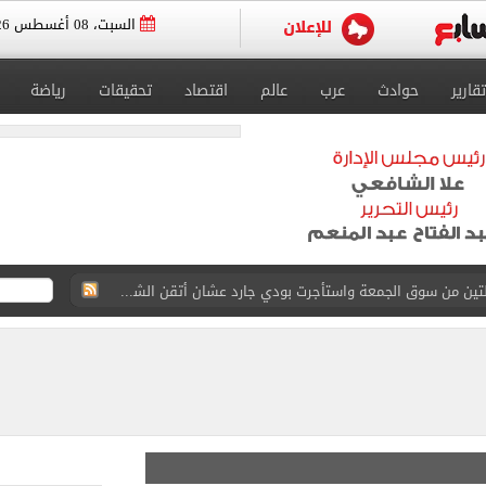
السبت، 08 أغسطس 2026
تقارير
حوادث
عرب
عالم
اقتصاد
تحقيقات
رياضة
ة الأهلي على كأس خوان جامبر
على مستحقات محمد صلاح
ى نصف نهائى بطولة العالم
 رأسية وائل جمعة فى مران الأهلي تستحضر أمجاد الصخرة
ى معسكر إسبانيا.. جلسة عموتة وفقرة بدنية.. صور
لخط باسم شخص لا يجعله مسؤولًا عن الجرائم المرتكبة به