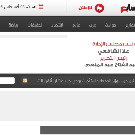
السبت، 08 أغسطس 2026
تقارير
حوادث
عرب
عالم
اقتصاد
تحقيقات
رياضة
ة الأهلي على كأس خوان جامبر
على مستحقات محمد صلاح
ى نصف نهائى بطولة العالم
 رأسية وائل جمعة فى مران الأهلي تستحضر أمجاد الصخرة
ى معسكر إسبانيا.. جلسة عموتة وفقرة بدنية.. صور
لخط باسم شخص لا يجعله مسؤولًا عن الجرائم المرتكبة به