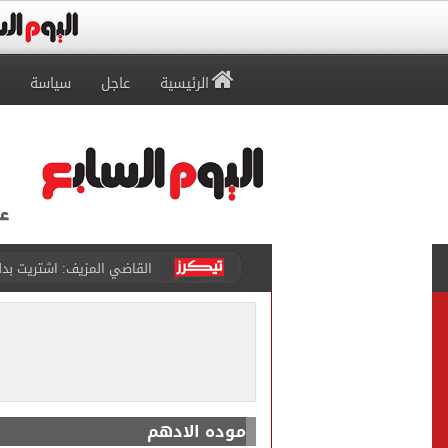
الرئيسية
عاجل
سياسة
برشلونة يطرح تذاكر مواجه
طرابزون سبور ينفي الحجز 
منتخب ناشئات كرة اليد يخسر أمام إسبانيا 27 - 26 ف
قفزة أعادت الزمن الجميل..
الأهلي ينهي مرانه الأول ف
موده الادهم
"تنظيم الاتصالات": تسجيل ا