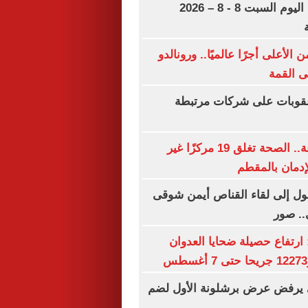
مواعيد مباريات اليوم السبت 8 - 8 – 2026
لأعلى أجرًا عالميًا.. ورونالدو
لى القمة
قوبات على شركات مرتبطة
أخبار × 24 ساعة.. الصحة تغلق 19 مركزًا غير
دمان بالمقطم
ول إلى لقاء القناص أيمن شوقى
.. صور
: ارتفاع حصيلة ضحايا العدوان
يرفض عرض برشلونة الأول لضم