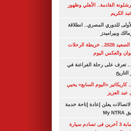
شلونة القادمة.. الأهلي وظهور
بد الكريم
لأولى للدوري المصري.. انطلاقة
مالك وبيراميدز
مواعيد قطارات الصعيد 2026.. خريطة الرحلات
وان والعكس اليوم
. تعرف على رحلة الفراعنة في
التاريخ
. كاريكاتير «اليوم السابع» يحيي
عبد العزيز
لاتصالات يعلن إعادة إتاحة خدمة
My N
مصرع سيدة وإصابة 3 آخرين فى تصادم سيارة