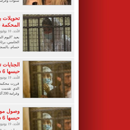
سنوات وغرامة 200 ألف جنيه
تحويلات ب
المحكمة حني
الأحد، 10 يوليو 2022 07:00 ص
يعيد "اليوم ا
الخامس، برئاس
حسام، بالسجن 3 سنوا
الجنايات
حبسها 6 سنوات
الأحد، 19 يونيو 2022 01:58 م
قررت محكمة ج
وغرامة 200 ألف جنيه، بتهمة الاتجار في البشر..
وصول مود
حبسها 6 سنوات
الأحد، 19 يونيو 2022 12:33 م