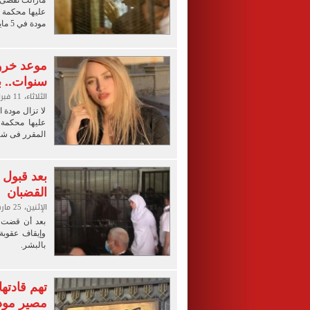
مازالت تقضى م
مودة في 5 مايو الجاري.
سنوات.. ب
الثلاثاء، 11 فبراير 2025 12:25 م
لا تزال مودة 
المقرر فى شهر
بعد قبول 
القضبان
الإثنين، 25 مارس 2024 03:40 م
بعد أن قضت م
بالبشر.
تهم قادته
مصير مودة