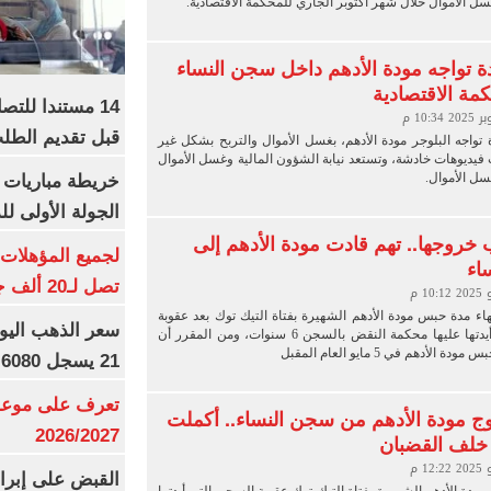
سل الأموال خلال شهر أكتوبر الجاري للمحكمة الاقتصادية.
ة تواجه مودة الأدهم داخل سجن النساء
كمة الاقتصادية
14 مستندا للتص
قبل تقديم الطل
 تواجه البلوجر مودة الأدهم، بغسل الأموال والتربح بشكل غير
فيديوهات خادشة، وتستعد نيابة الشؤون المالية وغسل الأموال
سل الأموال.
خريطة مباريات ا
الجولة الأولى ل
 خروجها.. تهم قادت مودة الأدهم إلى
اء
تصل لـ20 ألف جنيه
هاء مدة حبس مودة الأدهم الشهيرة بفتاة التيك توك بعد عقوبة
السجن التى أيدتها عليها محكمة النقض بالسجن 6 سنوات، ومن المقرر أن
 الأدهم في 5 مايو العام المقبل
21 يسجل 6080 جنيها
تعرف على موعد 
 مودة الأدهم من سجن النساء.. أكملت
2026/2027
القبض على إبرا