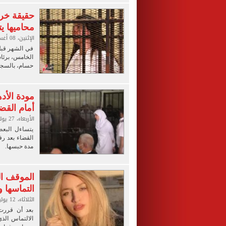
حقيقة خرو
محاميها ي
الإثنين، 08 أغسطس 2022 09:00 ص
في الشهر قبل
الخامس، برئاس
حسام، بالسج
مودة الأده
أمام القض
الأربعاء، 27 يوليو 2022 07:30 ص
يتساءل البعض
القضاء بعد رف
مدة حبسها.
الموقف ال
التماسها 
الثلاثاء، 12 يوليو 2022 02:30 م
بعد أن قررت 