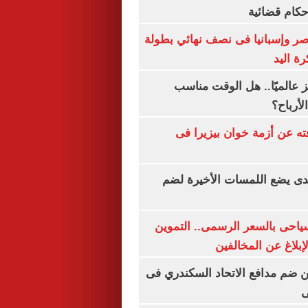
أحكام قضائية
صر وإسبانيا فى نصف نهائي بطولة
رة اليد
 عالميًا.. هل الوقت مناسب
لأرباح؟
ته عن أزمة خوان بيزيرا فى
ندى يضع اللمسات الأخيرة لضم
سياحى بالسعر الرسمى.. التموين
بلاغ عن المخالفين
 ضم مدافع الاتحاد السكندري فى
ى