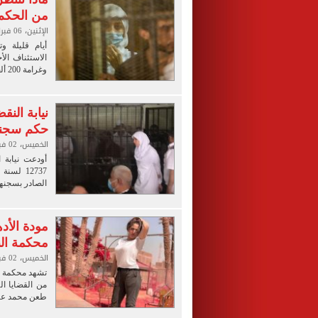
من الحكم 
الإثنين، 06 فبراير 2023 09:00 ص
وغرامة 200 ألف جنيه..
نيابة الن
حكم سجنها وآ
الخميس، 02 فبراير 2023 05:18 م
أودعت نيابة 
الصادر بسجنه
مودة الأد
محكمة ال
الخميس، 02 فبراير 2023 12:01 م
تشهد محكمة ا
طعن محمد عاد