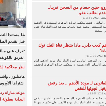
ج حنين حسام من السجن قريبا..
تقدم بطلب عفو
 الماضي، قضت محكمة جنايات القاهرة، المنعقدة في التجمع
ة المستشار محمد أحمد الجندى، بمعاقبة فتاة التيك توك حنين
ن المشدد
14 مستندا للت
قبل تقديم الط
م كعب داير.. ماذا ينتظر فتاة التيك توك
اء؟
تعرف على مناف
الفريق بالكونفد
 عن الموقف القانوني لفتاة التيك توك مودة الأدهم، أمام
ض الالتماس الذي تقدمته به لمحكمة جنايات القاهرة، لتخفيف
نظر محاكمة 22 متهما بخلية التجمع اليوم
هاميلتون: واش
قانونى لـ مودة الأدهم .. بعد رفض
اشتراها الأورو
وقبل لجوئها للنقض
موعد مباراة زد
محكمة جنايات القاهرة، المنعقدة بالتجمع الخامس، رفض
البداية ببطولة ا
الالتماس الذي تقدمت به فتاة التيك توك مودة الأدهم، على حكم حبسها 6