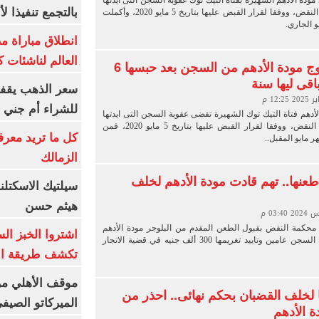
ودة الأدهم الشهيرة بفتاة التيك توك عقوبة السجن التى أيدتها
بالتجمع تنفيذا ل
عليها محكمة النقض، ووفقا لقرار القبض عليها بتاريخ 5 مايو 2020، وأكملت
انطلاق مباراة م
العالم لناشئات ك
موعد خروج مودة الأدهم من السجن بعد حبسها 6
اقى ليها سنة
سعر الذهب يقفز
للشراء أم جني ا
الأدهم فتاة التيك توك الشهيرة تقضى عقوبة السجن التى ايدتها
عليها محكمة النقض، ووفقا لقرار القبض عليها بتاريخ 5 مايو 2020، فمن
كل ما تريد معرف
 مايو المقبل..
الزمالك
طعنها.. تهم قادت مودة الأدهم لخلف
سيلتيك الاسكتل
هيثم حسن
حكمة النقض بقبول الطعن المقدم من البلوجر مودة الأدهم
اشتروا الخبز ال
وإيقاف عقوبة السجن عامين وتاييد تغريمها 300 ألف جنيه في قضية الاتجار
تكشف طريقة الإ
موقف الأهلي من
ا لخلف القضبان بحكم نهائى.. احذر من
الميركاتو الصيف
 الأدهم