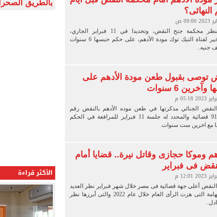
بالطريق الصحرا
النهائى؟
أيام قليلة وتنظر محكمة جنح النقض، وتحديدا في 11 فبراير الجاري،
الاستئناف الأخير لفتاة التيك توك مودة الأدهم، على حكم حبسها 6 سنوات
قض توصى بقبول طعن مودة الأدهم على
خرين 6 سنوات
النقض الجنائي مذكرتها في طعن موده الأدهم بالنقض رقم
12737 لسنة 91 قضائية والمحدد له جلسة 11 فبراير للمرافعة في الحكم
ا مع اخرين ست سنوات.
هم وموكا حجازى وقاتل نيرة.. قضايا أمام
نقض فى فبراير
الأكثر قراءة
لنقض أعلى جهة قضائية فى مصر خلال شهر فبراير نظر العديد
من القضايا الهامة التى هزت الرأى العام خلال عام 2022 والتى أبرزها نظر
ل..