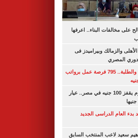
الح على مخالفات البناء.. اعرفها
ب
لأهلى والزمالك وبيراميدز فى
لدوري المصري
لجميع المؤهلات والطلبة.. 795 فرصة عمل برواتب
سعر الذهب اليوم يقفز 100 جنيه في مصر.. عيار
بدء العام الدراسى الجديد
هيم سعيد لاعب المنتخب السابق