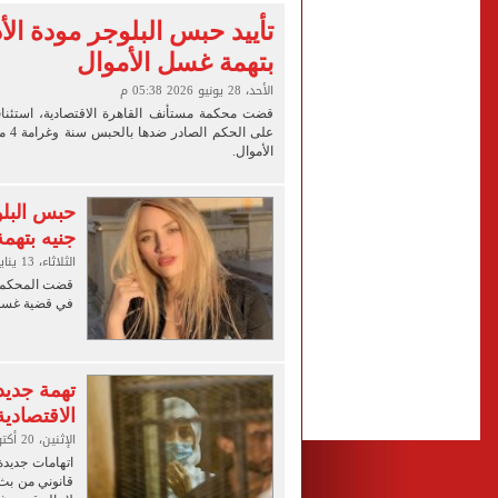
مشاهد ساحرة على شاطئ رأس
تأييد حبس البلوجر مودة ال
بتهمة غسل الأموال
الكشف عن قصر محمد صلاح ا
الأحد، 28 يونيو 2026 05:38 م
الاتحاد التركي يمنح طرابز
قضت محكمة مستأنف القاهرة الاقتصادية، استئناف
على ا
الأموال.
جنيه بتهم
الثلاثاء، 13 يناير 2026 03:47 م
قضت المحكمة ا
في قضية غسل الأموال وتغر
تهمة جديد
الاقتصادية
الإثنين، 20 أكتوبر 2025 04:00 ص
اتهامات جديدة
قانوني من بث 