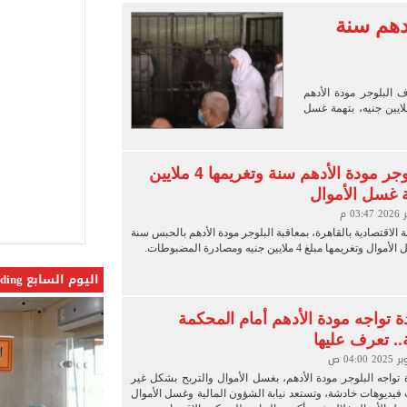
 البر في أجواء صيفية مميزة.. فيديو
أدهم سنة
لفاخر فى طرابزون.. صور
ون سبور رخصة مشاركة محمد صلاح
 البلوجر مودة الأدهم
القاضي المزيف: اشتريت بدلتين من سوق الجمعة واستأجرت بودي جارد عشان أتقن الشخصية
لحكم الصادر ضدها بالحبس سنة وغرامة 4 ملايين جنيه، بتهمة غسل
حبس البلوجر مودة الأدهم سنة وتغريمها 4 ملايين
ة غسل الأموال
لاقتصادية بالقاهرة، بمعاقبة البلوجر مودة الأدهم بالحبس سنة
يمها مبلغ 4 ملايين جنيه ومصادرة المضبوطات.
اليوم السابع Trending
ة تواجه مودة الأدهم أمام المحكمة
.. تعرف عليها
 تواجه البلوجر مودة الأدهم، بغسل الأموال والتربح بشكل غير
فيديوهات خادشة، وتستعد نيابة الشؤون المالية وغسل الأموال