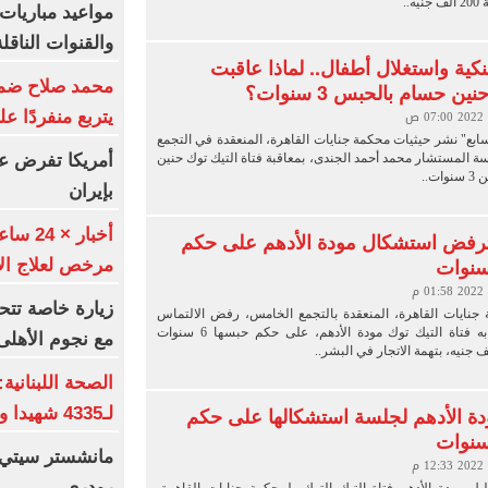
..
والقنوات الناقلة
نكية واستغلال أطفال.. لماذا عاقبت
محمد صلاح ضمن ا
ن حسام بالحبس 3 سنوات؟
يتربع منفردًا ع
لسابع" نشر حيثيات محكمة جنايات القاهرة، المنعقدة في التجمع
أمريكا تفرض ع
ة المستشار محمد أحمد الجندى، بمعاقبة فتاة التيك توك حنين
ت..
بإيران
 ترفض استشكال مودة الأدهم على حكم
مرخص لعلاج الإ
زيارة خاصة تتح
نايات القاهرة، المنعقدة بالتجمع الخامس، رفض الالتماس
الذي تقدمت به فتاة التيك توك مودة الأدهم، على حكم حبسها 6 سنوات
مع نجوم الأهلى
الصحة اللبنانية
ة الأدهم لجلسة استشكالها على حكم
لـ4335 شهيدا و12273 جريحا حتى 7 أغسطس
مانشستر سيتي 
رودري