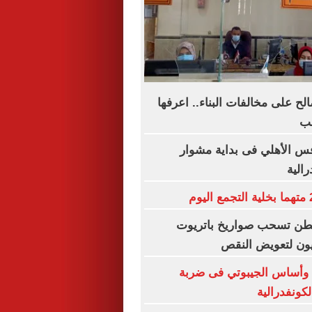
صالح على مخالفات البناء.. اعرفها
لب
س الأهلي فى بداية مشوار
رالية
نطن تسحب صواريخ باتريوت
بيون لتعويض النقص
 وأساس الجيبوتي فى ضربة
لكونفدرالية