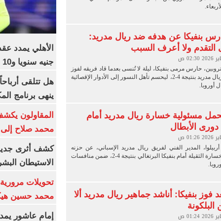
رس بنفيكا عن هدفه ضد ريال مدريد:
 التقدم ولا أعرف السبب
جنيه سنويا و10 بونص وإعلانات
روبين، حارس مرمى بنفيكا، ليلة لا تُنسى بعدما قاد فريقه لفوز
تاريخي على ريال مدريد بنتيجة 4-2، ليحسم تأهل النسور إلى الأدوار الإقصائية
 أوروبا.
ينهى برنامج الم
أتحمل مسئولية خسارة ريال مدريد أمام
المقاولون يكشف 
 دورى الأبطال
محمد صلاح إلى 
ربيلوا، المدير الفني لفريق ريال مدريد الإسباني، عن حزنه
كشف أثرى جديد 
العميق بعد الخسارة الثقيلة أمام بنفيكا البرتغالي بنتيجة 4-2، ضمن منافسات
الاستيطان البش
روبا.
تحويلات مرورية 
د فوز بنفيكا: أناشد جماهير ريال مدريد ألا
محمد حسين هيكل
 البلكونة