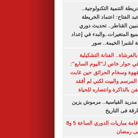
ريطة التنمية التكنولوجية..
د الفتاح: اعتماد الخريطة
شبين القناطر.. تحديث دوري
يع المتغيرات..والبدء في إعداد
ة لشبرا الخيمة.. صور
لفرشاة.. الفنانة التشكيلية
 حوار خاص لـ"اليوم السابع":
هوة وسخام الحرائق حين غابت
 المرسم والبيت لكني لم أفقد
ن بالذاكرة وانتصاره للحياة
مدريد القياسية.. مرموش يزين
ارقة فى التاريخ
رابطة الأندية: إقامة مباريات الدوري الساعة 5 و8