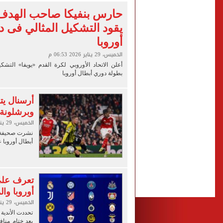
الإسكان: طرح فرص استثماري
حارس بنفيكا صاحب الهدف 
الشكاوى الحكومية: التموين تتعامل مع 17 ألف شكوى لضبط 
يقود التشكيل المثالي فى 
أوروبا
الشمال القطرى ينهى إجراء
الخميس، 29 يناير 2026 06:53 م
أعلن الاتحاد الأوروبي لكرة القدم «يويفا» التشك
بطولة دوري أبطال أوروبا
أرسنال يت
وبرشلونة
الخميس، 29 يناير 2026 11:57 ص
نشرت صحيفة ما
أبطال أوروبا 
أوروبا وا
الخميس، 29 يناير 2026 03:00 ص