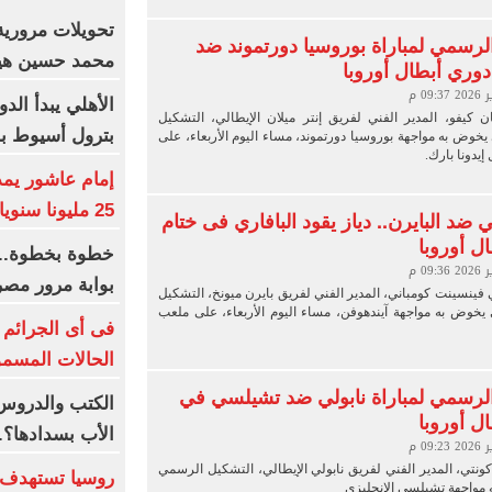
تحويلات مرورية
لرسمي لمباراة بوروسيا دورتموند ضد
محمد حسين هيك
 دوري أبطال أوروبا
الأهلي يبدأ الد
ن كيفو، المدير الفني لفريق إنتر ميلان الإيطالي، التشكيل
بترول أسيوط با
خوض به مواجهة بوروسيا دورتموند، مساء اليوم الأربعاء، على
يدونا بارك.
25 مليونا سنويا وعقد إعلاني
ضد البايرن.. دياز يقود البافاري فى ختام
ل أوروبا
خطوة بخطوة.. ت
بوابة مرور مصر 
 فينسينت كومباني، المدير الفني لفريق بايرن ميونخ، التشكيل
يخوض به مواجهة آيندهوفن، مساء اليوم الأربعاء، على ملعب
فى أى الجرائم 
الحالات المسمو
لرسمي لمباراة نابولي ضد تشيلسي في
الكتب والدروس
ل أوروبا
الأب بسدادها؟.
كونتي، المدير الفني لفريق نابولي الإيطالي، التشكيل الرسمي
روسيا تستهدف 
 مواجهة تشيلسي الإنجليزي