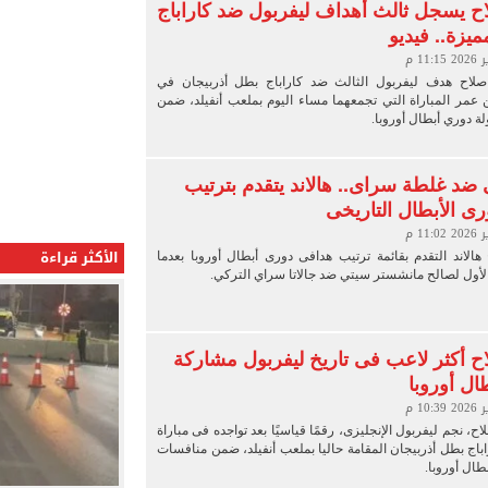
 يسجل ثالث أهداف ليفربول ضد كاراباج
ميزة.. فيديو
اح هدف ليفربول الثالث ضد كاراباج بطل أذربيجان في
يقة 50 من عمر المباراة التي تجمعهما مساء اليوم بملعب أنفيلد، ضمن
 دوري أبطال أوروبا.
ضد غلطة سراى.. هالاند يتقدم بترتيب
ى الأبطال التاريخى
الأكثر قراءة
هالاند التقدم بقائمة ترتيب هدافى دورى أبطال أوروبا بعدما
أول لصالح مانشستر سيتي ضد جالاتا سراي التركي.
 أكثر لاعب فى تاريخ ليفربول مشاركة
ال أوروبا
، نجم ليفربول الإنجليزى، رقمًا قياسيًا بعد تواجده فى مباراة
باج بطل أذربيجان المقامة حاليا بملعب أنفيلد، ضمن منافسات
طال أوروبا.