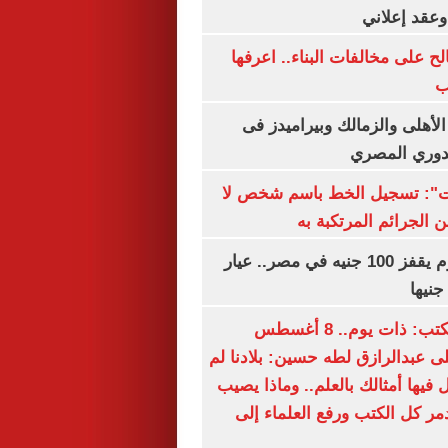
الح على مخالفات البناء.. اعرفها
ب
لأهلى والزمالك وبيراميدز فى
لدوري المصري
ات": تسجيل الخط باسم شخص لا
 الجرائم المرتكبة به
سعر الذهب اليوم يقفز 100 جنيه في مصر.. عيار
سعيد الشحات يكتب: ذات يوم.. 8 أغسطس
خ على عبدالرازق لطه حسين: بلادنا لم
فيها أمثالك بالعلم.. وماذا يصيب
ر كل الكتب ورفع العلماء إلى