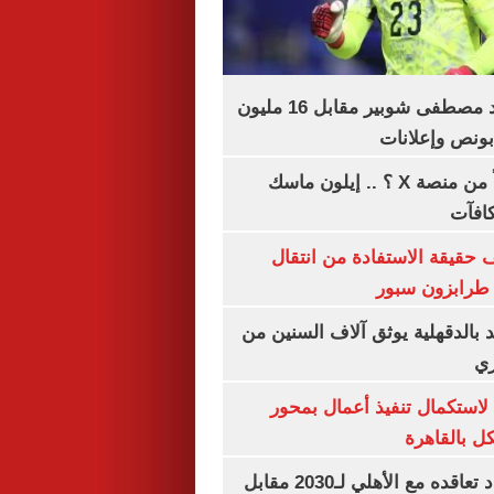
الأهلي يمدد عقد مصطفى شوبير مقابل 16 مليون
هل تتلقى أرباحاً من منصة X ؟ .. إيلون ماسك
كافآت
حقيقة الاستفادة من انتقال
طرابزون سبور
بالدقهلية يوثق آلاف السنين من
ري
لاستكمال تنفيذ أعمال بمحور
 بالقاهرة
إمام عاشور يمدد تعاقده مع الأهلي لـ2030 مقابل