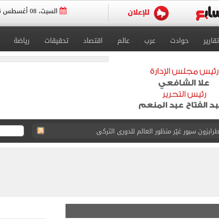
السبت، 08 أغسطس 2026
تقارير
حوادث
عرب
عالم
اقتصاد
تحقيقات
رياضة
طرابزون سبور غيّر منظور العالم للدورى التركى
يوثق آلاف السنين من الاستيطان البشري
نفيذ أعمال بمحور محمد حسين هيكل بالقاهرة
 فى إسبانيا.. اعرف موعد التدريب المسائي
قعات الكليات والمعاهد الموجود بها أماكن شاغرة
ا سنويا وعقد إعلاني
 استثنائيًا بعد استمراره مع فريق برشلونة الأول