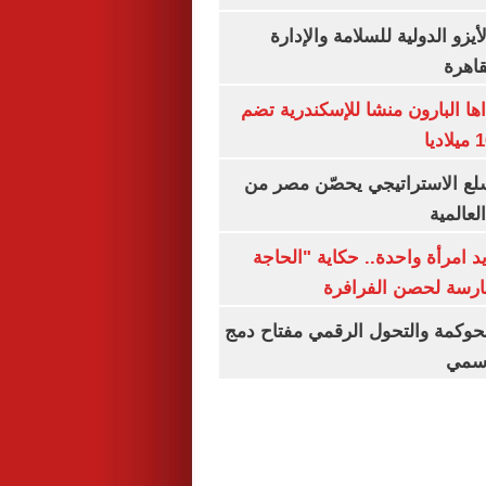
يزو الدولية للسلامة والإدارة
قاهرة
اها البارون منشا للإسكندرية تضم
لع الاستراتيجي يحصّن مصر من
لعالمية
 يد امرأة واحدة.. حكاية "الحاجة
رسة لحصن الفرافرة
حوكمة والتحول الرقمي مفتاح دمج
رسمي