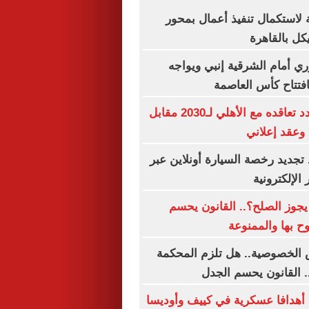
 لاستكمال تنفيذ أعمال بمحور
ل بالقاهرة
وري أمام الشرقية إنبي ويواجه
فتتاح كأس العاصمة
إمام عاشور يمدد تعاقده مع الأهلي لـ2030 مقابل
جديد رخصة السيارة أونلاين عبر
الإلكترونية
يجوز الصلح؟.. القانون يحسم
ح بها والممنوعة
 الخصوصية.. هل تلزم المحكمة
. القانون يحسم الجدل
أهدافا عسكرية في كييف وأوديسا