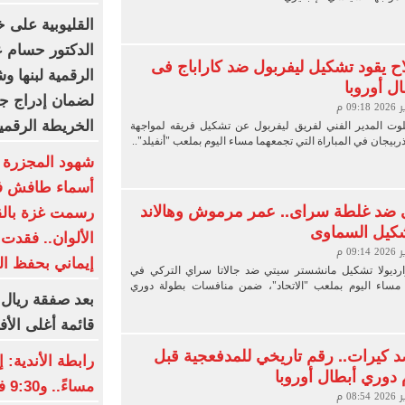
القليوبية على خ
الدكتور حسام عب
 يقود تشكيل ليفربول ضد كاراباج فى
الرقمية لبنها و
ل أوروبا
لضمان إدراج جم
الخريطة الرقمي
وت المدير الفني لفريق ليفربول عن تشكيل فريقه لمواجهة
ربيجان في المباراة التي تجمعهما مساء اليوم بملعب "أنفيلد"..
شهود المجزرة با
أسماء طافش في
 ضد غلطة سراى.. عمر مرموش وهالاند
رسمت غزة بالق
شكيل السماوى
الألوان.. فقدت
إيماني بحفظ الف
رديولا تشكيل مانشستر سيتي ضد جالاتا سراي التركي في
ي مساء اليوم بملعب "الاتحاد"، ضمن منافسات بطولة دوري
بعد صفقة ريال 
قائمة أغلى الأف
 كيرات.. رقم تاريخي للمدفعجية قبل
 دوري أبطال أوروبا
مساءً.. و9:30 فى رمضان