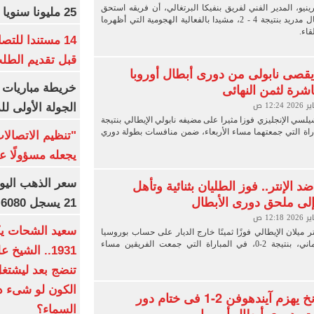
ينيو، المدير الفني لفريق بنفيكا البرتغالي، أن فريقه استحق
25 مليونا سنويا وعقد إعلاني
الفوز على ريال مدريد بنتيجة 4 - 2، مشيدا بالفعالية الهجومية التي أظهرها
قاء.
14 مستندا للتص
قبل تقديم الطل
صى نابولى من دورى أبطال أوروبا
اشرة لثمن النهائى
خريطة مباريات ا
الجولة الأولى ل
سي الإنجليزي فوزا مثيرا على مضيفه نابولي الإيطالي بنتيجة
مباراة التي جمعتهما مساء الأربعاء، ضمن منافسات بطولة دوري
"تنظيم الاتصال
يجعله مسؤولًا عن
د الإنتر.. فوز الطليان بثنائية وتأهل
إلى ملحق دورى الأبطال
21 يسجل 6080 جنيها
 ميلان الإيطالي فوزًا ثمينًا خارج الديار على حساب بوروسيا
دورتموند الألماني، بنتيجة 2-0، في المباراة التي جمعت الفريقين مساء
1931.. الشي
تنضج بعد ليشتغل 
الكون لو شىء دم
بايرن ميونخ يهزم آيندهوفن 2-1 فى ختام دور
السماء؟