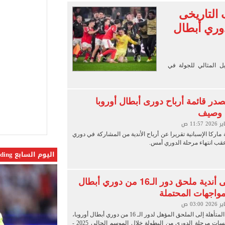
ة متنوعة من خلال منصتى الاستثمار المصري والأجنبي
التاريخى
الأسواق وبطاقات التموين
دوري أبطال
ات ضم محمد علي بن رمضان لاعب الأهلى
يل المثالي للجولة في
صدر قائمة أرباح دورى أبطال أوروبا
 وصيف
ركا الإسبانية تقريرا عن أرباح الأندية من المشاركة في دوري
عقب انتهاء مرحلة الدوري أمس.
اليوم السابع Trending
تعرف على أندية ملحق دور الـ16 من دوري أبطال
لمواجهات المحتملة
تحددت الأندية المتأهلة إلى الملحق المؤهل لدور الـ 16 من دوري أبطال أوروبا،
بعد ختام منافسات مرحلة الدوري من البطولة خلال الموسم الحالي 2025 -