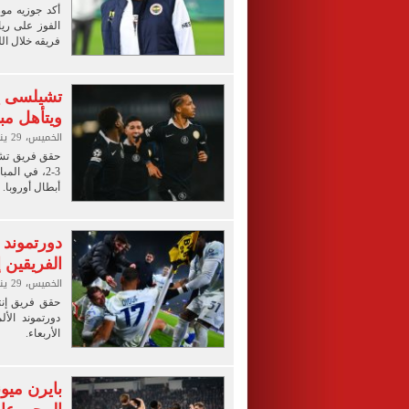
أكد جوزيه مور
فريقه خلال الل
تشيلسى يق
ويتأهل مب
الخميس، 29 يناير 2026 12:24 ص
حقق فريق تشيل
3-2، في ال
أبطال أوروبا.
دورتموند ض
الفريقين 
الخميس، 29 يناير 2026 12:18 ص
حقق فريق إنتر
الأربعاء.